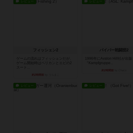
レビュー
レビュー
フィッシェン2
パイパー戦闘団2
ゲームの流れはフィッシェンだが、
1996年にAvalon Hill社が出
ゲーム開始時はペリカンとエビの2
『Kampfgruppe...
スート...
約2時間前
by Chaco
約2時間前
by うらまこ
レビュー
レビュー