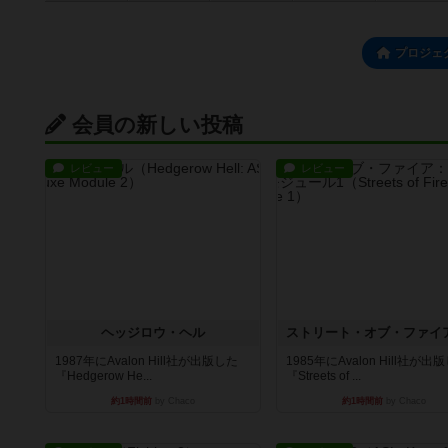
プロジェ
会員の新しい投稿
レビュー
レビュー
ヘッジロウ・ヘル
1987年にAvalon Hill社が出版した
1985年にAvalon Hill社が出
『Hedgerow He...
『Streets of ...
約1時間前
by Chaco
約1時間前
by Chaco