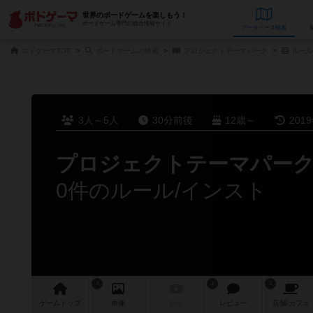
世界のボードゲームを楽しもう！
ボードゲーム専門の総合情報サイト
データベース
検
ボドゲーマTOP
ボードゲームの検索
プロジェクトテーマパーク
ルール
3人～5人
30分前後
12歳～
201
プロジェクトテーマパー
0件のルール/インスト
4
1
5
ゲーム
トップ
画像
動画
レビュー
店舗/
カフェ