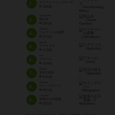
2
テラフォーミングマーズ
位
2395名
Stone Garden
3
枯山水
位
2281名
Viticulture
4
ワイナリーの四季
位
2273名
Agricola
5
アグリコラ
位
2120名
Azul
6
アズール
位
2034名
Splendor
7
宝石の煌き
位
2031名
Wingspan
8
ウイングスパン
位
2007名
7 Wonders
9
世界の七不思議
位
1921名
※Apple、Apple のロゴ は、米国および他の国々で登録された