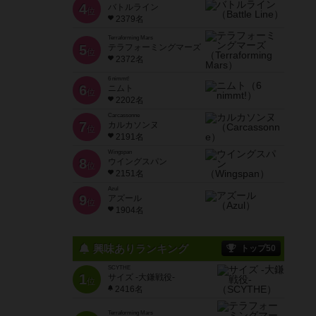
4
バトルライン
位
2379名
Terraforming Mars
5
テラフォーミングマーズ
位
2372名
6 nimmt!
6
ニムト
位
2202名
Carcassonne
7
カルカソンヌ
位
2191名
Wingspan
8
ウイングスパン
位
2151名
Azul
9
アズール
位
1904名
興味ありランキング
トップ50
SCYTHE
1
サイズ -大鎌戦役-
位
2416名
Terraforming Mars