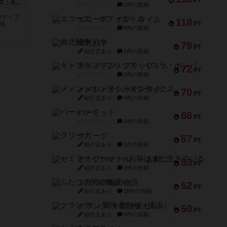
PT
ドゥームド・バタリオンズ：ASLモジュール11
紹介文なし
2件の投稿
追加マップ
エコーズ・オブ・タイム
118
PT
..
紹介文なし
8件の投稿
南北戦争
79
PT
紹介文あり
1件の投稿
キャプテン・フリップ：イスラ・ボンバ
72
PT
紹介文なし
2件の投稿
メメントオンラインタクティクス
70
PT
紹介文あり
4件の投稿
パーミッド
68
PT
紹介文なし
1件の投稿
クリーグ
57
PT
紹介文あり
1件の投稿
セミファイナル ～お前はまだ生きている～
53
PT
紹介文あり
1件の投稿
ふたつの街の物語
52
PT
紹介文あり
18件の投稿
クランク! ：冒険者たち（拡張）
50
PT
紹介文あり
4件の投稿