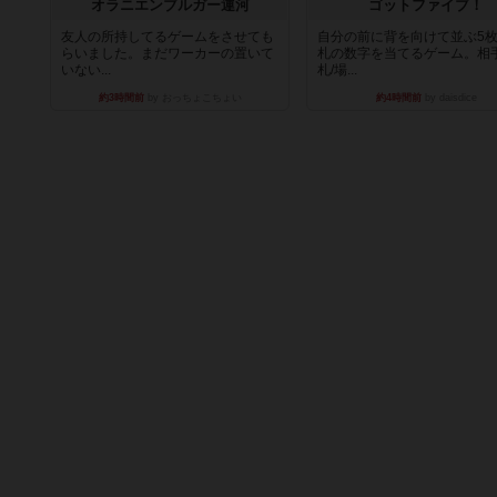
オラニエンブルガー運河
ゴットファイブ！
友人の所持してるゲームをさせても
自分の前に背を向けて並ぶ5
らいました。まだワーカーの置いて
札の数字を当てるゲーム。相
いない...
札/場...
約3時間前
by おっちょこちょい
約4時間前
by daisdice