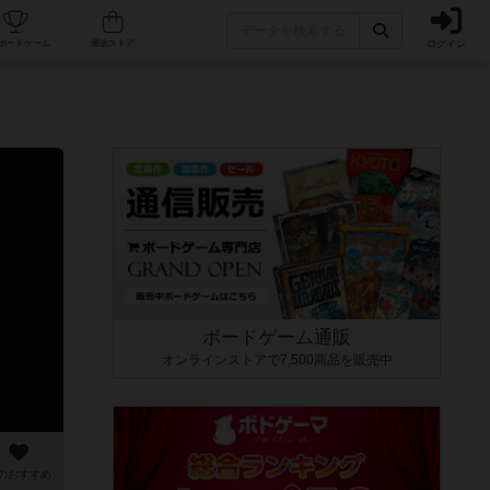
ログイン
カフェ/店舗
人気ボードゲーム
通販ストア
ボードゲーム通販
オンラインストアで7,500商品を販売中
のおすすめ