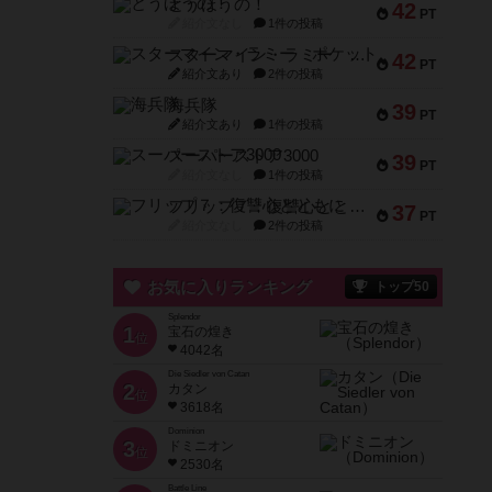
とうほうの！
42
PT
紹介文なし
1件の投稿
スターマイン・ラミー ポケット
42
PT
紹介文あり
2件の投稿
海兵隊
39
PT
紹介文あり
1件の投稿
スーパーストア3000
39
PT
紹介文なし
1件の投稿
フリップ７：復讐心とともに
37
PT
紹介文なし
2件の投稿
お気に入りランキング
トップ50
Splendor
1
宝石の煌き
位
4042名
Die Siedler von Catan
2
カタン
位
3618名
Dominion
3
ドミニオン
位
2530名
Battle Line