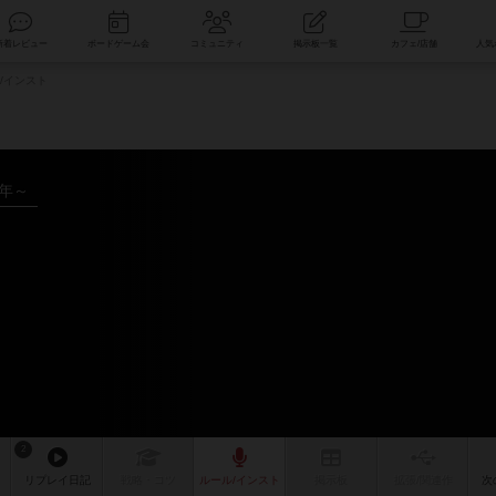
索
新着レビュー
ボードゲーム会
コミュニティ
掲示板一覧
/インスト
9年～
ク
2
リプレイ
日記
戦略
・コツ
ルール
/インスト
掲示板
拡張/関連
作
次