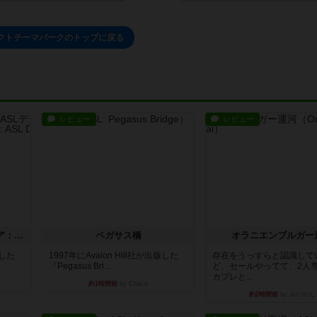
クトテーマパークのトップに戻る
レビュー
レビュー
ストリート・オブ・ファイア：ASLデラックスモジュール1
ペガサス橋
オラニエンブルガー
版した
1997年にAvalon Hill社が出版した
存在をうっすらと認識して
『Pegasus Bri...
ど、セールやってて、2人
カプレと...
約1時間前
by Chaco
約2時間前
by みいやん