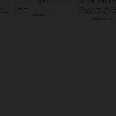
カタン
枚の手
神ゲー
『Squad Leader』用の
手の手
として発売されたマップの#9.
約5時間前
by アプー
約5時間前
by Chaco