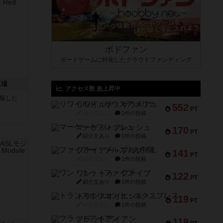
ボドファン
ボードゲームに特化したクラウドファンディング
工場
アクセス数 急上昇中
が出版した
リワイルド：サウスアメリカ
552
PT
紹介文なし
2件の投稿
マーケットフレッシュ
170
PT
紹介文あり
1件の投稿
ファイアー・ブルズ / 火牛陣
141
PT
紹介文なし
1件の投稿
ワン・トゥ・ファイブ
122
PT
紹介文あり
1件の投稿
トランスオリエント・エクスプレス
119
PT
紹介文なし
1件の投稿
フラットアイアン
118