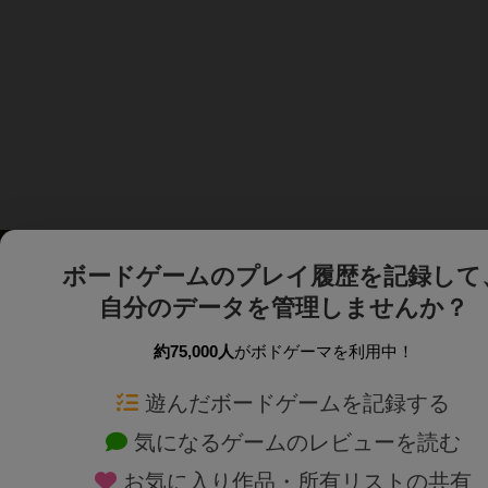
ボードゲームのプレイ履歴を記録して
自分のデータを管理しませんか？
約75,000人
がボドゲーマを利用中！
ボドゲーマTOP
ボードゲーム通販
遊んだボードゲームを記録する
気になるゲームのレビューを読む
ボードゲームを検索する
新作・再入荷情報
お気に入り作品・所有リストの共有
ボードゲームの新着レビュー
定番ボードゲームの通販