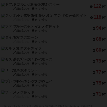
ドブル：ポケットモンスター
122
PT
紹介文あり
4件の投稿
ジャンヌ・ダルク-オルレアン ドロー＆ライト
118
PT
紹介文なし
5件の投稿
ファースト・イン・フライト
94
PT
紹介文あり
3件の投稿
ダイススローン
88
PT
紹介文なし
1件の投稿
ガルフストライク
80
PT
紹介文あり
1件の投稿
モズビ－ズ・レイダ－ズ
79
PT
紹介文あり
1件の投稿
リー対グラント
77
PT
紹介文あり
1件の投稿
ブレーキング・アウェイ
75
PT
紹介文あり
4件の投稿
ザ・フラッド
71
PT
紹介文なし
1件の投稿
※Apple、Apple のロゴ は、米国および他の国々で登録されたApple Inc.の商標です。