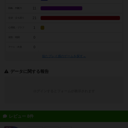
11
戦略・判断力
21
交渉・立ち回り
1
心理戦・ブラフ
0
攻防・戦闘
0
アート・外見
似たプレイ感のゲームを探す→
データに関する報告
ログインするとフォームが表示されます
レビュー 8件