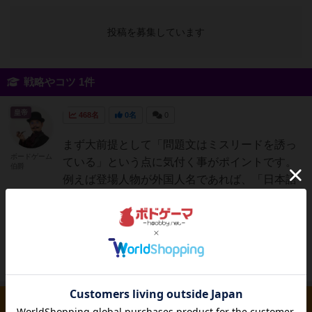
投稿を募集しています
戦略やコツ 1件
皇帝
468名
0名
0
まず大前提として「問題文はミスリードを誘っ
ボードゲーム
ている」という点に気付く事がポイントです。
伯爵
例えば登場人物が外国人名であれば、「日本語
を勘違いしている」可能性が浮上します。こう
した小さな違和感に気付いて、探偵のように問
題文を『正しく』『先入観を持たずに』解釈し
ていくことがポイント。...
続きを読む（6年弱前）
ルール/インスト 0件