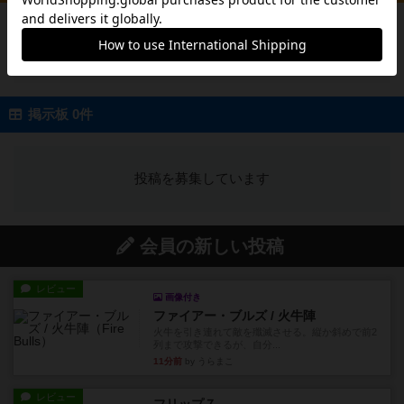
投稿を募集しています
掲示板 0件
投稿を募集しています
会員の新しい投稿
レビュー
画像付き
ファイアー・ブルズ / 火牛陣
火牛を引き連れて敵を殲滅させる。縦か斜めで前2
列まで攻撃できるが、自分...
11分前
by うらまこ
レビュー