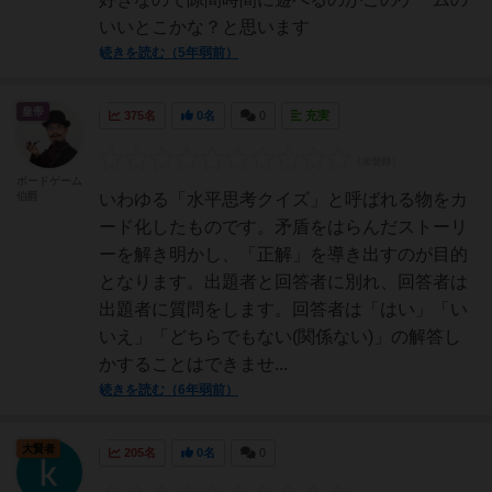
いいとこかな？と思います
続きを読む（5年弱前）
皇帝
375名
0名
0
充実
ボードゲーム
伯爵
いわゆる「水平思考クイズ」と呼ばれる物をカ
ード化したものです。矛盾をはらんだストーリ
ーを解き明かし、「正解」を導き出すのが目的
となります。出題者と回答者に別れ、回答者は
出題者に質問をします。回答者は「はい」「い
いえ」「どちらでもない(関係ない)」の解答し
かすることはできませ...
続きを読む（6年弱前）
大賢者
205名
0名
0