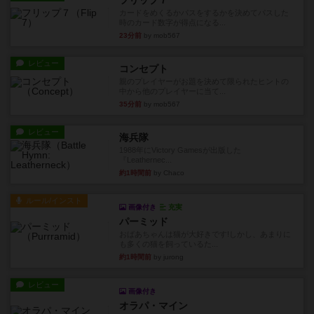
フリップ７
カードをめくるかパスをするかを決めてパスした
時のカード数字が得点になる...
23分前
by mob567
レビュー
コンセプト
親のプレイヤーがお題を決めて限られたヒントの
中から他のプレイヤーに当て...
35分前
by mob567
レビュー
海兵隊
1988年にVictory Gamesが出版した
『Leathernec...
約1時間前
by Chaco
ルール/インスト
画像付き
充実
パーミッド
おばあちゃんは猫が大好きです!しかし、あまりに
も多くの猫を飼っているた...
約1時間前
by jurong
レビュー
画像付き
オラパ・マイン