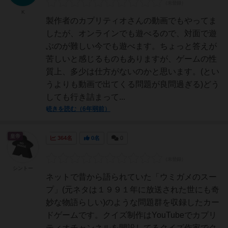
K
製作者のカプリティオさんの動画でもやってま
したが、オンラインでも遊べるので、対面で遊
ぶのが難しい今でも遊べます。ちょっと答えが
苦しいと感じるものもありますが、ゲームの性
質上、多少は仕方がないのかと思います。(とい
うよりも動画で出てくる問題が良問過ぎる)どう
しても行き詰まって...
続きを読む（6年弱前）
皇帝
364名
0名
0
シントー
ネットで昔から語られていた「ウミガメのスー
プ」(元ネタは１９９１年に放送された世にも奇
妙な物語らしい)のような問題群を収録したカー
ドゲームです。クイズ制作はYouTubeでカプリ
ティオチャンネルを開設してるクイズ作家でク