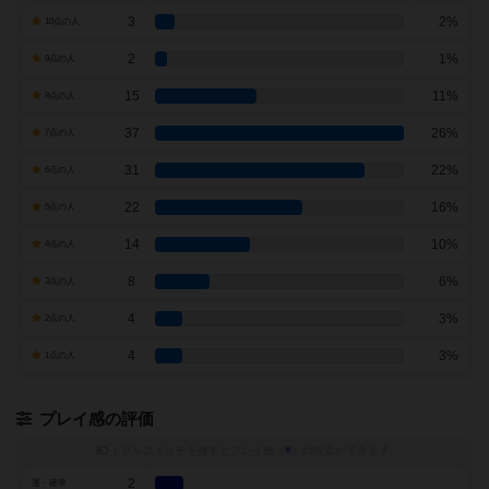
3
2%
10点の人
2
1%
9点の人
15
11%
8点の人
37
26%
7点の人
31
22%
6点の人
22
16%
5点の人
14
10%
4点の人
8
6%
3点の人
4
3%
2点の人
4
3%
1点の人
プレイ感の評価
トグルスイッチを押すとプレイ感（
※
）の投票ができます
2
運・確率