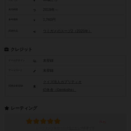
2019年～
発売時期
1,760円
参考価格
ウミガメのスープ2（2020年）
関連作品
クレジット
未登録
ゲームデザイン
未登録
アートワーク
クイズ法人カプリティオ
関連企業/団体
幻冬舎（Gentosha）
レーティング
レーティングを行うには
ログイン
が必要です