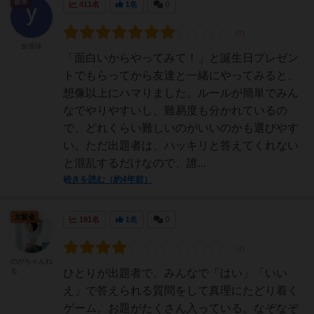
皇帝
411名
1名
0
金現珍
「面白いからやってみて！」と誕生日プレゼン
トでもらってから友達と一緒にやってみると、
想像以上にハマりました。ルールが簡単でみん
なでやりやすいし、難易度も分かれているの
で、どれくらい難しいのがいいのかも選びやす
い。ただ出題者は、ハッキリと答えてくれない
と混乱するだけなので、誰...
続きを読む（約4年前）
大賢者
191名
1名
0
のがちゃんね
る
ひとりが出題者で、みんなで「はい」「いい
え」で答えられる質問をして真理にたどり着く
ゲーム。お題がたくさん入っている。なぞなぞ