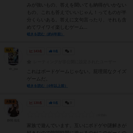
みが強いもの、答えを聞いても納得がいかない
もの、これも答えでいいじゃん！ってものが半
分くらいある。答えに文句言ったり、それも含
めてワイワイ楽しむゲーム...
続きを読む（約4年前）
仙人
143名
0名
0
レーティングが非公開に設定されたユーザー
sh_jsa
これはボードゲームじゃない。屁理屈なクイズ
ゲームだ。
続きを読む（4年以上前）
大賢者
130名
0名
0
静間 琉生
家族で遊んでいます。互いにボドゲや謎解きが
好きなので隙間時間に遊べるのがこのゲームの