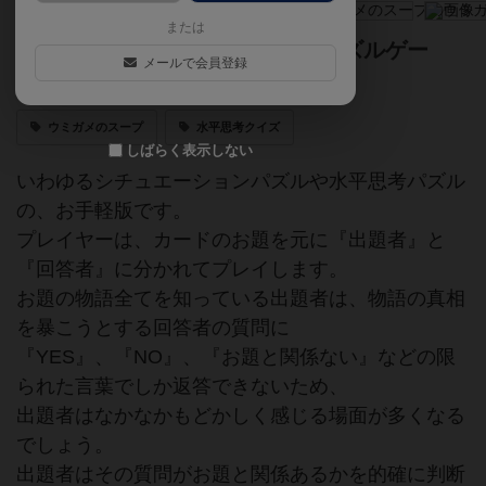
または
質問で真相を導こう！水平思考パズルゲー
メールで会員登録
ム！
ウミガメのスープ
水平思考クイズ
しばらく表示しない
いわゆるシチュエーションパズルや水平思考パズル
の、お手軽版です。
プレイヤーは、カードのお題を元に『出題者』と
『回答者』に分かれてプレイします。
お題の物語全てを知っている出題者は、物語の真相
を暴こうとする回答者の質問に
『YES』、『NO』、『お題と関係ない』などの限
られた言葉でしか返答できないため、
出題者はなかなかもどかしく感じる場面が多くなる
でしょう。
出題者はその質問がお題と関係あるかを的確に判断