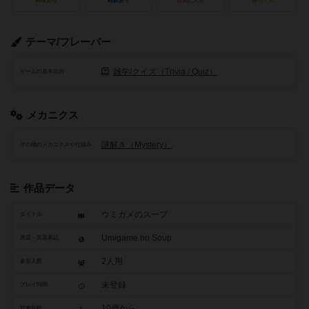
興味あり
経験あり
お気に入り
持ってる
テーマ/フレーバー
雑学/クイズ（Trivia / Quiz）
ゲームの基本目的
メカニクス
謎解き（Mystery）
その他のメカニクスや仕組み
作品データ
ウミガメのスープ
タイトル
Umigame no Soup
原題・英題表記
2人用
参加人数
未登録
プレイ時間
10歳から
対象年齢