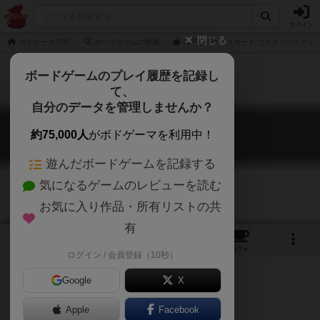
ログイン
閉じる
ボドゲーマTOP
ボードゲームの検索
水平思考クイズカード ウミガメのスープの
ボードゲームのプレイ履歴を記録し
て、
自分のデータを管理しませんか？
ウミガメのスープ
約75,000人
がボドゲーマを利用中！
Umigame no Soup
遊んだボードゲームを記録する
気になるゲームのレビューを読む
お気に入り作品・所有リストの共
有
5
1
8
191
トップ
画像
動画
レビュー
カフェ
ログイン / 会員登録（10秒）
Google
X
Apple
Facebook