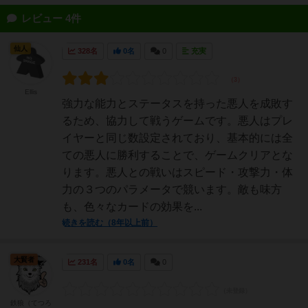
レビュー 4件
仙人
328名
0名
0
充実
Ellis
強力な能力とステータスを持った悪人を成敗す
るため、協力して戦うゲームです。悪人はプレ
イヤーと同じ数設定されており、基本的には全
ての悪人に勝利することで、ゲームクリアとな
ります。悪人との戦いはスピード・攻撃力・体
力の３つのパラメータで競います。敵も味方
も、色々なカードの効果を...
続きを読む（8年以上前）
大賢者
231名
0名
0
鉄狼（てつろ