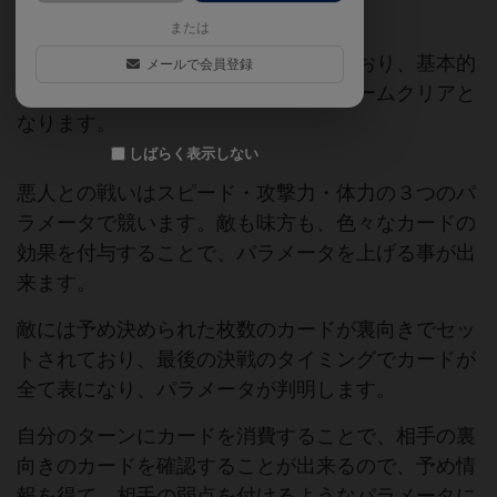
め、協力して戦うゲームです。
または
悪人はプレイヤーと同じ数設定されており、基本的
メールで会員登録
には全ての悪人に勝利することで、ゲームクリアと
なります。
しばらく表示しない
悪人との戦いはスピード・攻撃力・体力の３つのパ
ラメータで競います。敵も味方も、色々なカードの
効果を付与することで、パラメータを上げる事が出
来ます。
敵には予め決められた枚数のカードが裏向きでセッ
トされており、最後の決戦のタイミングでカードが
全て表になり、パラメータが判明します。
自分のターンにカードを消費することで、相手の裏
向きのカードを確認することが出来るので、予め情
報を得て、相手の弱点を付けるようなパラメータに