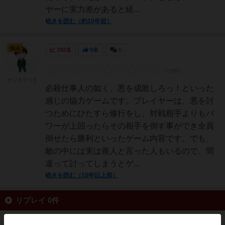
ヤーに実力差があると経...
続きを読む（約10年前）
仙人
192名
0名
0
ケントリッヒ
必殺仕事人の如く、悪を成敗しろっ！といった
感じの協力ゲームです。プレイヤーは、悪を討
つためにひたすら修行をし、対戦相手よりもパ
ワーが上回ったらその相手を倒す事ができ全員
倒せたら勝利といったゲーム内容です。でも、
敵の中には実は善人と言った人もいるので、間
違って討ってしまうとゲ...
続きを読む（10年以上前）
リプレイ 0件