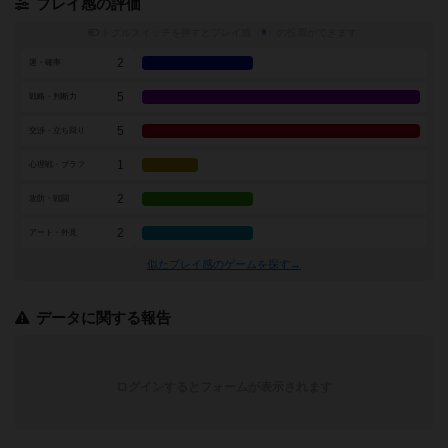
プレイ感の評価
トグルスイッチを押すとプレイ感（
※
）の投票ができます
2
運・確率
5
戦略・判断力
5
交渉・立ち回り
1
心理戦・ブラフ
2
攻防・戦闘
2
アート・外見
似たプレイ感のゲームを探す→
データに関する報告
ログインするとフォームが表示されます