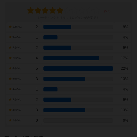
レーティングを行うには
ログイン
が必要です
2
9%
10点の人
1
4%
9点の人
2
9%
8点の人
4
17%
7点の人
5
22%
6点の人
3
13%
5点の人
1
4%
4点の人
2
9%
3点の人
3
13%
2点の人
0
0%
1点の人