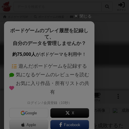
ログイン
閉じる
ボドゲーマTOP
ボードゲームの検索
成敗
ボードゲームのプレイ履歴を記録し
て、
自分のデータを管理しませんか？
成敗
約75,000人
がボドゲーマを利用中！
Say Bye to the Villains
遊んだボードゲームを記録する
気になるゲームのレビューを読む
お気に入り作品・所有リストの共
有
4
4
19
トップ
画像
動画
レビュー
カフェ
ログイン / 会員登録（10秒）
Google
X
強力な能力とステータスを持った悪人を成敗するた
Apple
Facebook