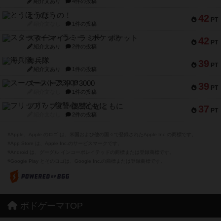
紹介文あり
4件の投稿
とうほうの！
42
PT
紹介文なし
1件の投稿
スターマイン・ラミー ポケット
42
PT
紹介文あり
2件の投稿
海兵隊
39
PT
紹介文あり
1件の投稿
スーパーストア3000
39
PT
紹介文なし
1件の投稿
フリップ７：復讐心とともに
37
PT
紹介文なし
2件の投稿
※Apple、Apple のロゴ は、米国および他の国々で登録されたApple Inc.の商標です。
※App Store は、Apple Inc.のサービスマークです。
※Android は、グーグル インコーポレイテッドの商標または登録商標です。
※Google Play とそのロゴは、Google Inc.の商標または登録商標です。
ボドゲーマTOP