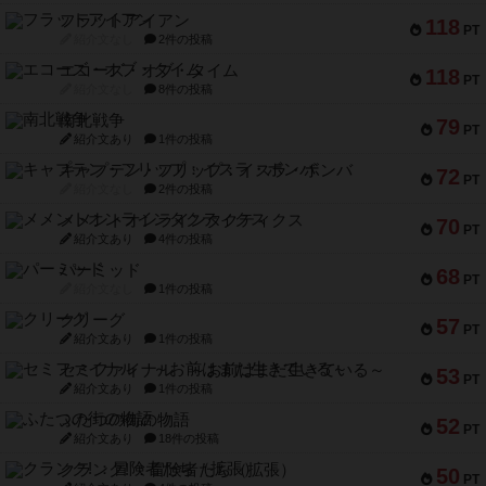
フラットアイアン
118
PT
紹介文なし
2件の投稿
エコーズ・オブ・タイム
118
PT
紹介文なし
8件の投稿
南北戦争
79
PT
紹介文あり
1件の投稿
キャプテン・フリップ：イスラ・ボンバ
72
PT
紹介文なし
2件の投稿
メメントオンラインタクティクス
70
PT
紹介文あり
4件の投稿
パーミッド
68
PT
紹介文なし
1件の投稿
クリーグ
57
PT
紹介文あり
1件の投稿
セミファイナル ～お前はまだ生きている～
53
PT
紹介文あり
1件の投稿
ふたつの街の物語
52
PT
紹介文あり
18件の投稿
クランク! ：冒険者たち（拡張）
50
PT