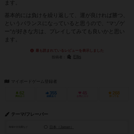
ます。
基本的には負けを繰り返して、運が良ければ勝つ、
というバランスになっていると思うので、“マゾゲ
ー”が好きな方は、プレイしてみても良いかと思い
ます。
最も読まれているレビューを表示しました
Ellis
投稿者：
マイボードゲーム登録者
62
355
45
268
興味あり
経験あり
お気に入り
持ってる
テーマ/フレーバー
日本（Japan）
地域や文化圏など