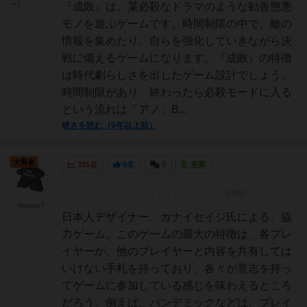
ー）
『成敗』は、某必殺なドラマのような勧善懲悪
モノを遊ぶゲームです。時間制限の中で、敵の
情報を集めたり、自らを強化していきながら決
戦に備えるゲームになります。『成敗』の特徴
は時代劇らしさを出したゲーム設計でしょう。
時間制限があり、終わったら必殺モードに入る
という流れは「アノ」B...
続きを読む（9年以上前）
大賢者
321名
0名
0
充実
Meeple7
日本人デザイナー、カナイセイジ氏による、協
力ゲーム。このゲームの最大の特徴は、各プレ
イヤーが、他のプレイヤーと内容を共有しては
いけない手札を持っており、各々が意志を持っ
てゲームに参加している感じを味わえるところ
だろう。例えば、パンデミックなどは、プレイ