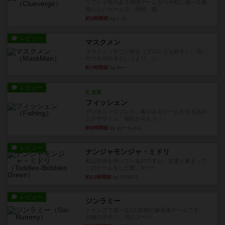
リプレイ性のある推理ゲームかつ手軽に遊べる素
晴らしいゲームで、対戦、協...
約3時間前
by いち
レビュー
マスクメン
マスクメンすごい好き（プロレスも好き）。強い
やつを決めるというより、ジ...
約7時間前
by わー
レビュー
充実
フィッシェン
デジタルソロプレイ。毒のあるゲームを作るあの
人がデザイン。箱絵からもう...
約8時間前
by おーちゃん
レビュー
ナンジャモンジャ・ミドリ
私は吃音を持っているのですが、友達と集まって
このゲームをした際、3ゲー...
約12時間前
by 155973
レビュー
ジンラミー
トランプで遊べる2人対戦の麻雀風ゲームです。
10枚の手札で、同じスーツ...