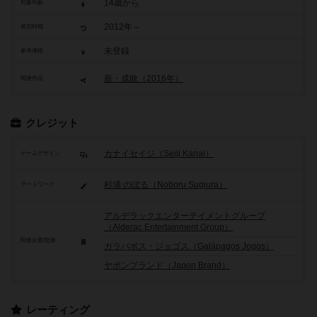
14歳から
対象年齢
2012年～
発売時期
未登録
参考価格
新・成敗（2016年）
関連作品
クレジット
カナイセイジ（Seiji Kanai）
ゲームデザイン
杉浦 のぼる（Noboru Sugiura）
アートワーク
アルデラックエンターテイメントグループ
（Alderac Entertainment Group）
関連企業/団体
ガラパボス・ジョゴス（Galápagos Jogos）
ヤポンブランド（Japon Brand）
レーティング