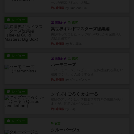
ールが追加された。追加...
約2時間前
by Juin-Zuo Lin
レビュー
画像付き
充実
異世界ギルドマスターズ総集編
再販待ってました～っ (&gt;_&lt;)しかも全部入り
の総集編です...
約2時間前
by 紅い弾丸
レビュー
画像付き
充実
ハーモニーズ
『ハーモニーズ』レビュー：立体感溢れる美しい
箱庭づくり。万人受けする良...
約2時間前
by ギャングスター
レビュー
クイズすごろく かぶーる
箱絵のデザインは小学校低学年向きの風情があり
ますが、問題のレベルによっ...
約3時間前
by いち
レビュー
充実
クルーバージュ