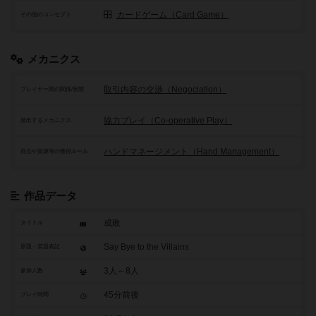
カードゲーム（Card Game）
その他のコンセプト
メカニクス
取引内容の交渉（Negociation）
プレイヤー間の関係/状態
協力プレイ（Co-operative Play）
頻出するメカニクス
ハンドマネージメント（Hand Management）
得点や資源等の獲得ルール
作品データ
成敗
タイトル
Say Bye to the Villains
原題・英題表記
3人～8人
参加人数
45分前後
プレイ時間