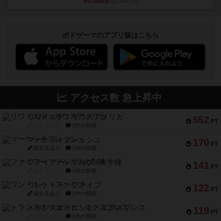
約13時間前
by OSAっち
ボドゲーマのアプリ版はこちら
アクセス数 急上昇中
リワイルド：サウスアメリカ
552
PT
紹介文なし
2件の投稿
マーケットフレッシュ
170
PT
紹介文あり
1件の投稿
ファイアー・ブルズ / 火牛陣
141
PT
紹介文なし
1件の投稿
ワン・トゥ・ファイブ
122
PT
紹介文あり
1件の投稿
トランスオリエント・エクスプレス
119
PT
紹介文なし
1件の投稿