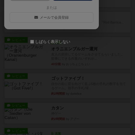
1分前
by Chaco
または
レビュー
レッドバリケ－ド工場
メールで会員登録
1989年にAvalon Hill社が出版した『Red Barrica...
15分前
by Chaco
レビュー
しばらく表示しない
充実
オラニエンブルガー運河
友人の所持してるゲームをさせてもらいました。
順番にできる作業のいずれか...
40分前
by おっちょこちょい
レビュー
ゴットファイブ！
自分の前に背を向けて並ぶ5枚の手札の数字を当て
るゲーム。相手の手札/場...
約2時間前
by daisdice
レビュー
カタン
神ゲー
約2時間前
by アプー
レビュー
充実