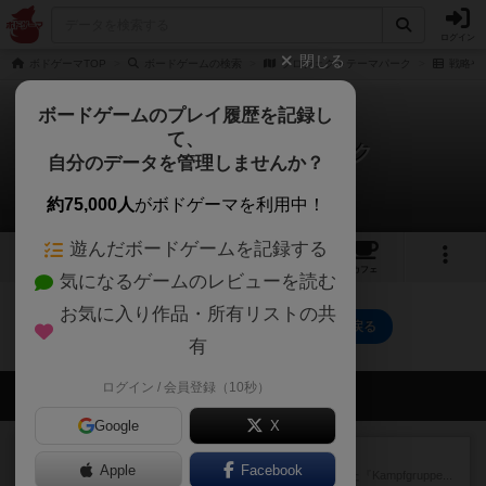
ログイン
閉じる
ボドゲーマTOP
ボードゲームの検索
プロジェクトテーマパーク
戦略や
ボードゲームのプレイ履歴を記録し
て、
プロジェクトテーマパーク
自分のデータを管理しませんか？
0件の戦略やコツ
約75,000人
がボドゲーマを利用中！
遊んだボードゲームを記録する
4
1
5
トップ
画像
動画
レビュー
カフェ
気になるゲームのレビューを読む
お気に入り作品・所有リストの共
プロジェクトテーマパークのトップに戻る
有
ログイン / 会員登録（10秒）
会員の新しい投稿
Google
X
レビュー
パイパー戦闘団1
Apple
Facebook
1993年にAvalon Hill社が出版した『Kampfgruppe...