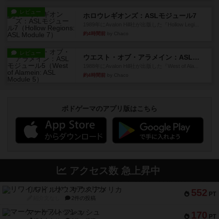
レビュー
ホロウレギオンズ：ASLモジュール7
1989年にAvalon Hill社が出版した『Hollow Legi...
約4時間前
by Chaco
レビュー
ウエスト・オブ・アラメイン：ASLモジュール5
1988年にAvalon Hill社が出版した『West of Ala...
約4時間前
by Chaco
ボドゲーマのアプリ版はこちら
アクセス数 急上昇中
リワイルド：サウスアメリカ
552
PT
紹介文なし
2件の投稿
マーケットフレッシュ
170
PT