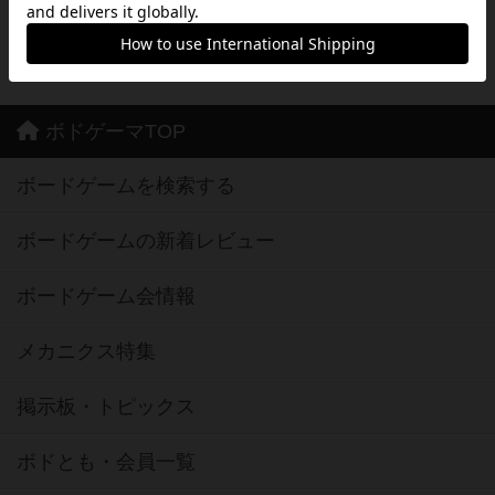
※Android は、グーグル インコーポレイテッドの商標または登録商標です。
※Google Play とそのロゴは、Google Inc.の商標または登録商標です。
ボドゲーマTOP
ボードゲームを検索する
ボードゲームの新着レビュー
ボードゲーム会情報
メカニクス特集
掲示板・トピックス
ボドとも・会員一覧