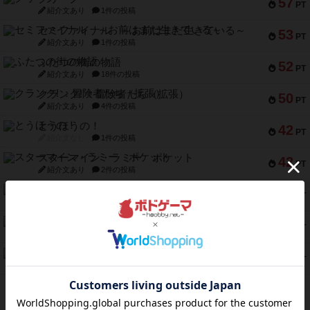
57
PT
紹介文あり
1件の投稿
セミファイナル ～お前はまだ生きている～
53
PT
紹介文あり
1件の投稿
ふたつの街の物語
52
PT
紹介文あり
18件の投稿
クランク! ：冒険者たち（拡張）
50
PT
紹介文あり
4件の投稿
とうほうの！
42
PT
紹介文なし
1件の投稿
スターマイン・ラミー ポケット
42
PT
紹介文あり
2件の投稿
海兵隊
39
PT
紹介文あり
1件の投稿
スーパーストア3000
39
PT
紹介文なし
1件の投稿
フリップ７：復讐心とともに
37
PT
紹介文なし
2件の投稿
※Apple、Apple のロゴ は、米国および他の国々で登録されたApple Inc.の商標です。
※App Store は、Apple Inc.のサービスマークです。