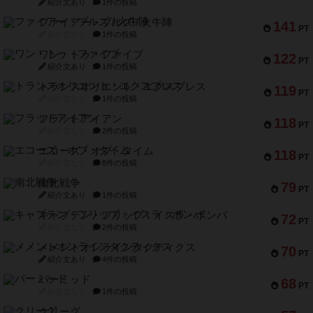
紹介文あり
1件の投稿
ファイアー・ブルズ / 火牛陣
141
PT
紹介文なし
1件の投稿
ワン・トゥ・ファイブ
122
PT
紹介文あり
1件の投稿
トランスオリエント・エクスプレス
119
PT
紹介文なし
1件の投稿
フラットアイアン
118
PT
紹介文なし
2件の投稿
エコーズ・オブ・タイム
118
PT
紹介文なし
8件の投稿
南北戦争
79
PT
紹介文あり
1件の投稿
キャプテン・フリップ：イスラ・ボンバ
72
PT
紹介文なし
2件の投稿
メメントオンラインタクティクス
70
PT
紹介文あり
4件の投稿
パーミッド
68
PT
紹介文なし
1件の投稿
クリーグ