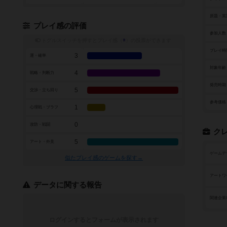
原題・英
プレイ感の評価
参加人数
トグルスイッチを押すとプレイ感（
※
）の投票ができます
プレイ時
3
運・確率
対象年齢
4
戦略・判断力
発売時期
5
交渉・立ち回り
参考価格
1
心理戦・ブラフ
0
攻防・戦闘
ク
5
アート・外見
ゲームデ
似たプレイ感のゲームを探す→
アートワ
データに関する報告
関連企業
ログインするとフォームが表示されます