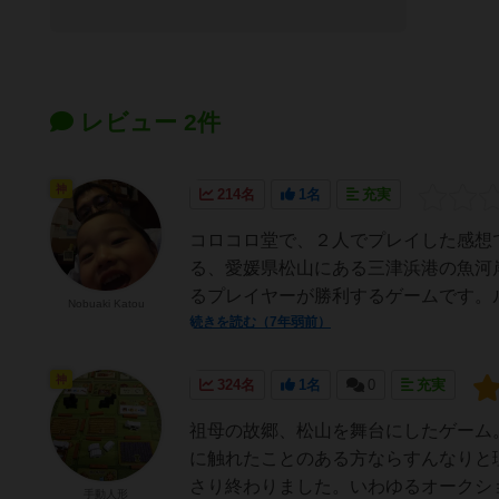
レビュー 2件
神
214名
1名
充実
コロコロ堂で、２人でプレイした感想
る、愛媛県松山にある三津浜港の魚河
るプレイヤーが勝利するゲームです。ル
Nobuaki Katou
続きを読む（7年弱前）
神
324名
1名
0
充実
祖母の故郷、松山を舞台にしたゲーム
に触れたことのある方ならすんなりと
さり終わりました。いわゆるオークショ
手動人形