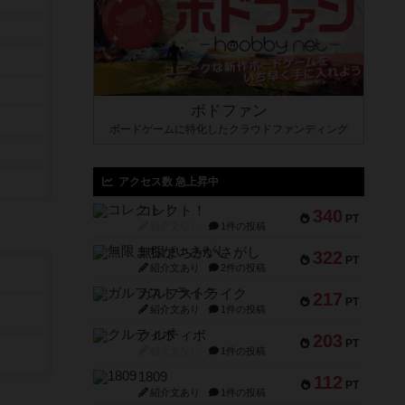
ボドファン
ボードゲームに特化したクラウドファンディング
アクセス数 急上昇中
コレクト！
340
PT
紹介文なし
1件の投稿
無限まちがいさがし
322
PT
紹介文あり
2件の投稿
ガルフストライク
217
PT
紹介文あり
1件の投稿
クルティボ
203
PT
紹介文なし
1件の投稿
1809
112
PT
紹介文あり
1件の投稿