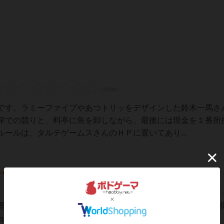
です。ラミーファイブやあつトリッをデザインした鈴木一馬さ
岸での競りと、料亭に魚を卸しながら、最後には現金を１番所
ールは、タルテゲームスさんのＨＰに置いてあり...
。ダイスとカード、キューブのみの単純なコンポーネントボー
理解できるルールということもあり、インストもそこそこの時
ンではありますが、「漁獲量を示すダイスは9...