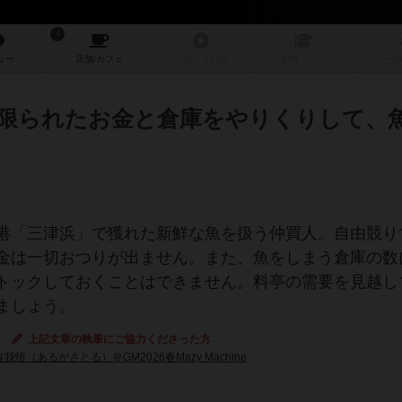
4
ュー
店舗/
カフェ
リプレイ
日記
戦略
・コツ
ルール
限られたお金と倉庫をやりくりして、
港「三津浜」で獲れた新鮮な魚を扱う仲買人。自由競り
金は一切おつりが出ません。また、魚をしまう倉庫の数
トックしておくことはできません。料亭の需要を見越し
ましょう。
上記文章の執筆にご協力くださった方
有我悟（あるがさとる）＠GM2026春Mazy Machine