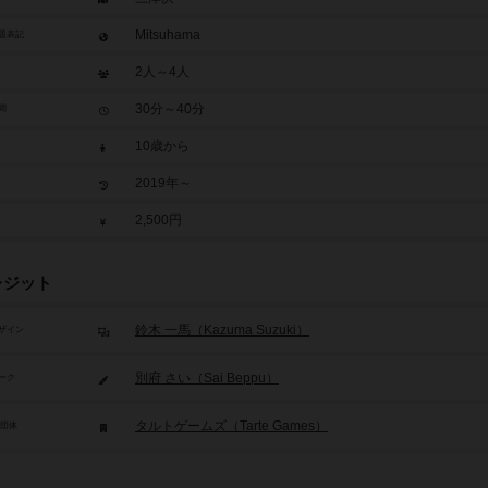
Mitsuhama
題表記
2人～4人
30分～40分
間
10歳から
2019年～
2,500円
レジット
鈴木 一馬（Kazuma Suzuki）
ザイン
別府 さい（Sai Beppu）
ーク
タルトゲームズ（Tarte Games）
/団体