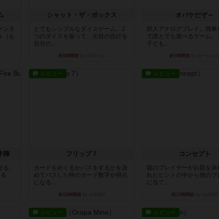
ム
シャット・ザ・ボックス
オバケだぞ～
ァンタ
とてもシンプルなダイスゲーム。2
対人アナログプレイ。簡単
ル（も
つのダイスを振って、出目の合計を
で誰とでも遊べるゲーム。
自分の...
子ども...
約5時間前
by OSAっち
約7時間前
by おーちゃ
レビュー
レビュー
牛陣
フリップ７
コンセプト
せる。
カードをめくるかパスをするかを決
親のプレイヤーがお題を決
きる
めてパスした時のカード数字が得点
れたヒントの中から他のプ
になる...
に当て...
約13時間前
by mob567
約13時間前
by mob567
レビュー
レビュー