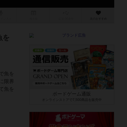
/インスト
掲示板
拡張/関連
作
次のおすすめ
魚を
で魚を
に限界
て魚を
ボードゲーム通販
オンラインストアで7,500商品を販売中