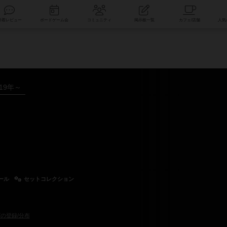
索
新着レビュー
ボードゲーム会
コミュニティ
掲示板一覧
タ
019年～
ール
セットコレクション
の登録/分布