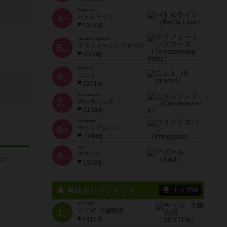
Battle Line
4
バトルライン
位
2377名
Terraforming Mars
5
テラフォーミングマーズ
位
2370名
6 nimmt!
6
ニムト
位
2201名
Carcassonne
7
カルカソンヌ
位
2190名
Wingspan
8
ウイングスパン
位
2149名
Azul
9
アズール
位
1903名
興味ありランキング
トップ50
SCYTHE
1
サイズ -大鎌戦役-
位
2415名