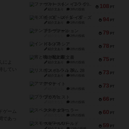
ファースト・イン・フライト
108
PT
紹介文あり
3件の投稿
モズビ－ズ・レイダ－ズ
94
PT
紹介文あり
1件の投稿
テンプテーション
79
PT
紹介文なし
2件の投稿
インドネシア
78
PT
紹介文あり
2件の投稿
宵と暁の呪文書
75
PT
んによ
紹介文あり
8件の投稿
持してい
リスボン・トラム 28
73
PT
紹介文あり
9件の投稿
アマナイト
73
PT
紹介文なし
1件の投稿
ブラヴェスト
66
PT
紹介文なし
1件の投稿
スペクタキュラー
ドゲーム
60
PT
紹介文なし
1件の投稿
間であっ
スモールワールド
59
PT
紹介文あり
13件の投稿