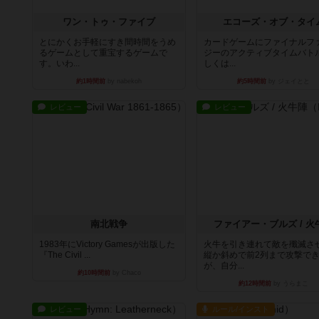
ワン・トゥ・ファイブ
エコーズ・オブ・タイ
とにかくお手軽にすき間時間をうめ
カードゲームにファイナルフ
るゲームとして重宝するゲームで
ジーのアクティブタイムバト
す。いわ...
しくは...
約1時間前
by nabekoh
約5時間前
by ジェイとと
レビュー
レビュー
南北戦争
ファイアー・ブルズ / 火
1983年にVictory Gamesが出版した
火牛を引き連れて敵を殲滅さ
『The Civil ...
縦か斜めで前2列まで攻撃で
が、自分...
約10時間前
by Chaco
約12時間前
by うらまこ
レビュー
ルール/インスト