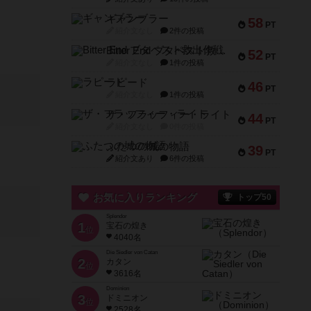
ギャンブラー
58
PT
紹介文なし
2件の投稿
Bitter End ブタペスト救出作戦
52
PT
紹介文なし
1件の投稿
ラピード
46
PT
紹介文なし
1件の投稿
ザ・フラッフィー・ライト
44
PT
紹介文なし
0件の投稿
ふたつの城の物語
39
PT
紹介文あり
6件の投稿
お気に入りランキング
トップ50
Splendor
1
宝石の煌き
位
4040名
Die Siedler von Catan
2
カタン
位
3616名
Dominion
3
ドミニオン
位
2528名