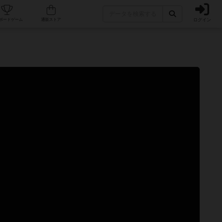
ログイン
カフェ/店舗
人気ボードゲーム
通販ストア