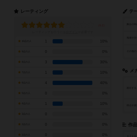
レーティング
テ
舞台の時
レーティングを行うには
ログイン
が必要です
地域や文
1
10%
10点の人
0
0%
その他の
9点の人
3
30%
8点の人
メ
1
10%
7点の人
4
40%
6点の人
頻出する
0
0%
5点の人
1
10%
4点の人
得点や資
0
0%
3点の人
0
0%
作
2点の人
0
0%
1点の人
タイトル