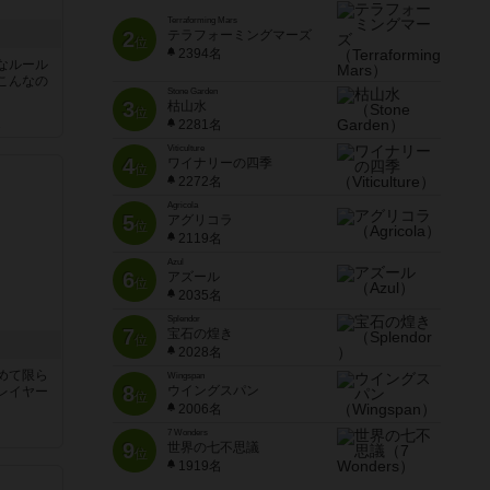
Terraforming Mars
2
テラフォーミングマーズ
位
2394名
なルール
こんなの
Stone Garden
3
枯山水
位
2281名
ん
Viticulture
4
ワイナリーの四季
位
2272名
Agricola
5
アグリコラ
位
2119名
Azul
6
アズール
位
2035名
Splendor
7
宝石の煌き
位
2028名
めて限ら
Wingspan
8
ウイングスパン
レイヤー
位
2006名
7 Wonders
9
世界の七不思議
位
1919名