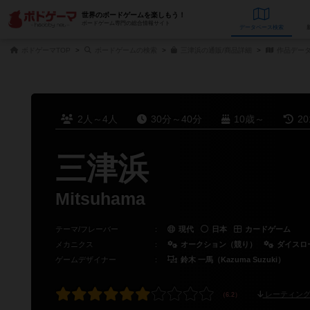
世界のボードゲームを楽しもう！
ボードゲーム専門の総合情報サイト
データベース
検
ボドゲーマTOP
ボードゲームの検索
三津浜の通販/商品詳細
作品デー
2人～4人
30分～40分
10歳～
2
三津浜
Mitsuhama
テーマ/フレーバー
：
現代
日本
カードゲーム
メカニクス
：
オークション（競り）
ダイスロ
ゲームデザイナー
：
鈴木 一馬（Kazuma Suzuki）
レーティング