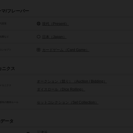
ーマ/フレーバー
現代（Present）
代背景
日本（Japan）
化圏など
カードゲーム（Card Game）
コンセプト
カニクス
オークション（競り）（Auction / Bidding）
メカニクス
ダイスロール（Dice Rolling）
セットコレクション（Set Collection）
源等の獲得ルール
品データ
三津浜