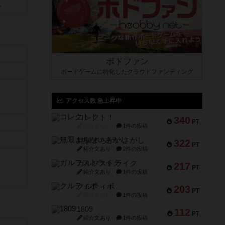
）
ボドファン
ボードゲームに特化したクラウドファンディング
アクセス数 急上昇中
コレクト！
340
PT
紹介文なし
1件の投稿
無限まちがいさがし
322
PT
紹介文あり
2件の投稿
ガルフストライク
217
PT
紹介文あり
1件の投稿
クルティボ
203
PT
紹介文なし
1件の投稿
1809
112
PT
紹介文あり
1件の投稿