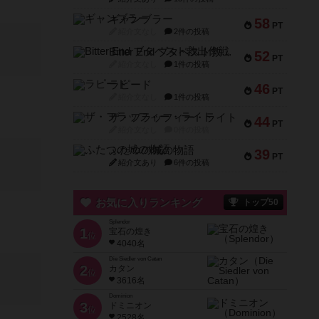
ギャンブラー
58
PT
紹介文なし
2件の投稿
Bitter End ブタペスト救出作戦
52
PT
紹介文なし
1件の投稿
ラピード
46
PT
紹介文なし
1件の投稿
ザ・フラッフィー・ライト
44
PT
紹介文なし
0件の投稿
ふたつの城の物語
39
PT
紹介文あり
6件の投稿
お気に入りランキング
トップ50
Splendor
1
宝石の煌き
位
4040名
Die Siedler von Catan
2
カタン
位
3616名
Dominion
3
ドミニオン
位
2528名