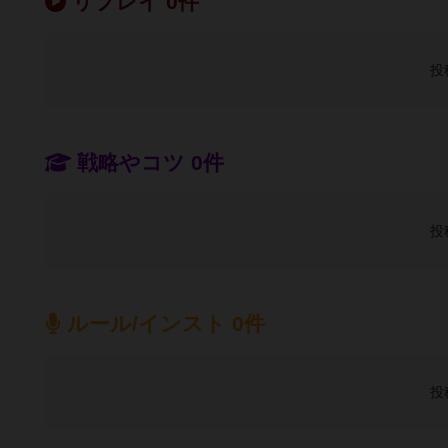
リプレイ 0件
投
戦略やコツ 0件
投
ルール/インスト 0件
投