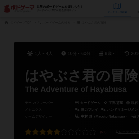
世界のボードゲームを楽しもう！
ボードゲーム専門の総合情報サイト
データベース
検
ボドゲーマTOP
ボードゲームの検索
はやぶさ君の冒険
1人～4人
10分～60分
8歳～
20
はやぶさ君の冒険
The Adventure of Hayabusa
テーマ/フレーバー
：
カードゲーム
宇宙/惑星
現代
メカニクス
：
協力プレイ
ハンドマネージメン
ゲームデザイナー
：
中村 誠（Macoto Nakamura）
レーティング