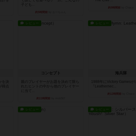
合計を
で誰とでも遊べるゲーム。こんなの
『The Civil ...
子ども...
約9時間前
by Chaco
約5時間前
by おーちゃん
レビュー
レビュー
コンセプト
海兵隊
かを決
親のプレイヤーがお題を決めて限ら
1988年にVictory Game
が得点
れたヒントの中から他のプレイヤー
『Leathernec...
に当て...
約12時間前
by Chaco
約11時間前
by mob567
レビュー
レビュー