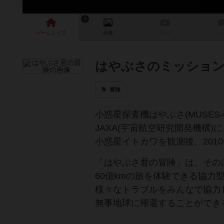
1
ゲーム
トップ
画像
動画
レビ
はやぶさのミッション
冒険
小惑星探査機はやぶさ(MUSES-
JAXA(宇宙航空研究開発機構)
小惑星イトカワを観測後、201
「はやぶさ君の冒険」は、その
60億kmの旅を体験できる協力
様々なトラブルをみんなで協力
無事地球に帰還することができ