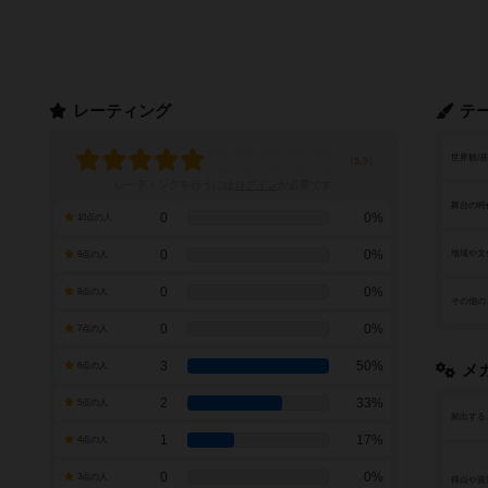
レーティング
テ
世界観/
レーティングを行うには
ログイン
が必要です
舞台の時
0
0%
10点の人
0
0%
地域や文
9点の人
0
0%
8点の人
その他の
0
0%
7点の人
3
50%
6点の人
メ
2
33%
5点の人
頻出する
1
17%
4点の人
0
0%
3点の人
得点や資