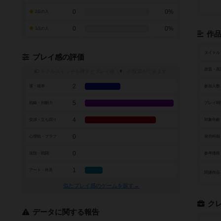
0
0%
2点の人
0
0%
1点の人
作
タイトル
プレイ感の評価
原題・英
トグルスイッチを押すとプレイ感（
※
）の投票ができます
2
運・確率
参加人数
5
戦略・判断力
プレイ時
4
交渉・立ち回り
対象年齢
0
心理戦・ブラフ
発売時期
0
攻防・戦闘
参考価格
1
アート・外見
関連作品
似たプレイ感のゲームを探す→
ク
データに関する報告