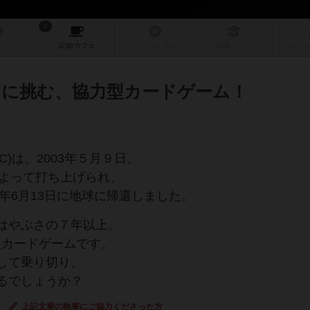
11
ュー
店舗/
カフェ
リプレイ
日記
戦略
・コツ
ルール
に挑む、協力型カードゲーム！
C)は、2003年５月９日、
によって打ち上げられ、
0年6月13日に地球に帰還しました。
はやぶさの７年以上、
型カードゲームです。
して乗り切り、
るでしょうか？
上記文章の執筆にご協力くださった方