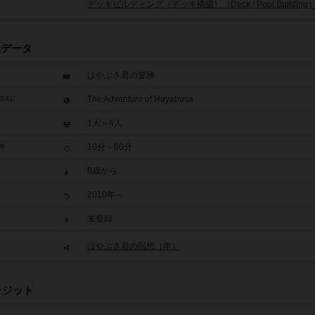
デッキビルディング（デッキ構築）（Deck / Pool Building
品データ
はやぶさ君の冒険
The Adventure of Hayabusa
題表記
1人～4人
10分～60分
間
8歳から
2010年～
未登録
はやぶさ君の回想（年）
レジット