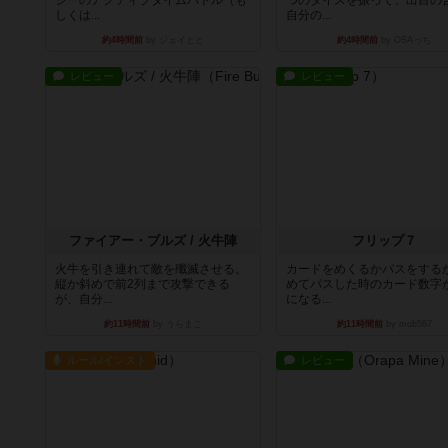
ジーのアクティブタイムバトル（も
つのダイスを振って、出目の
しくは...
自分の...
約4時間前
by ジェイとと
約4時間前
by OSAっち
レビュー
レビュー
ファイアー・ブルズ / 火牛陣
フリップ７
火牛を引き連れて敵を殲滅させる。
カードをめくるかパスをする
縦か斜めで前2列まで攻撃できる
めてパスした時のカード数字
が、自分...
になる...
約11時間前
by うらまこ
約11時間前
by mob567
ルール/インスト
レビュー