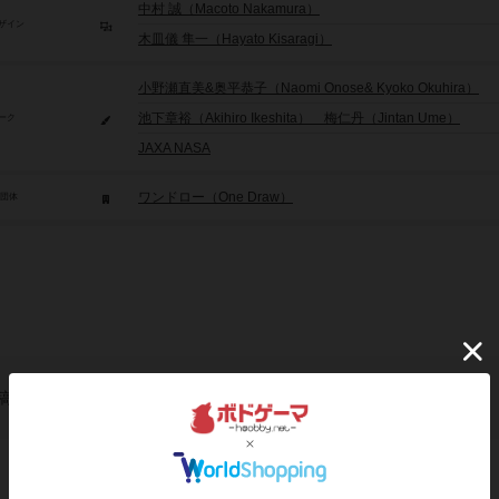
中村 誠（Macoto Nakamura）
ザイン
木皿儀 隼一（Hayato Kisaragi）
小野瀬直美&奥平恭子（Naomi Onose& Kyoko Okuhira）
池下章裕（Akihiro Ikeshita） 梅仁丹（Jintan Ume）
ーク
JAXA NASA
ワンドロー（One Draw）
/団体
稿を募集しています