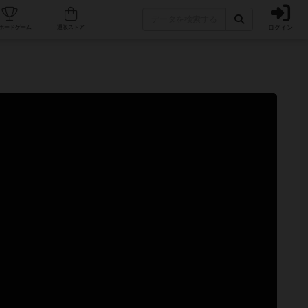
ログイン
カフェ/店舗
人気ボードゲーム
通販ストア