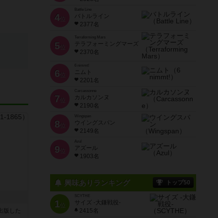
Battle Line
4
バトルライン
位
2377名
Terraforming Mars
5
テラフォーミングマーズ
位
2370名
6 nimmt!
6
ニムト
位
2201名
Carcassonne
7
カルカソンヌ
位
2190名
Wingspan
8
ウイングスパン
位
2149名
Azul
9
アズール
位
1903名
興味ありランキング
トップ50
SCYTHE
1
サイズ -大鎌戦役-
位
sが出版した
2415名