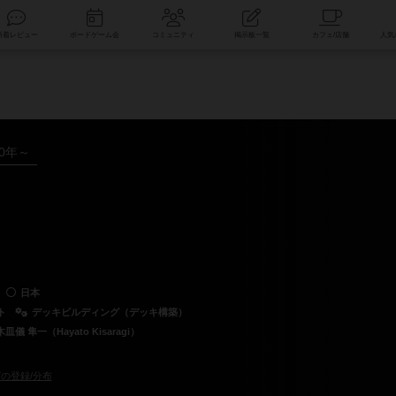
索
新着レビュー
ボードゲーム会
コミュニティ
掲示板一覧
10年～
日本
ト
デッキビルディング（デッキ構築）
木皿儀 隼一（Hayato Kisaragi）
の登録/分布