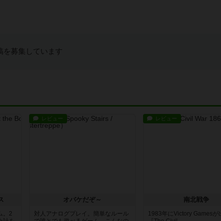
稿を募集しています
レビュー
レビュー
ス
オバケだぞ～
南北戦争
ム。2
対人アナログプレイ。簡単なルール
1983年にVictory Game