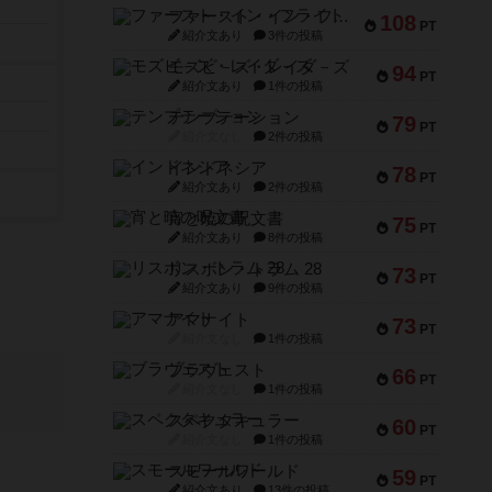
ファースト・イン・フライト
108
PT
紹介文あり
3件の投稿
モズビ－ズ・レイダ－ズ
94
PT
紹介文あり
1件の投稿
テンプテーション
79
PT
紹介文なし
2件の投稿
インドネシア
78
PT
紹介文あり
2件の投稿
宵と暁の呪文書
75
PT
紹介文あり
8件の投稿
リスボン・トラム 28
73
PT
紹介文あり
9件の投稿
アマナイト
73
PT
紹介文なし
1件の投稿
ブラヴェスト
66
PT
紹介文なし
1件の投稿
スペクタキュラー
60
PT
紹介文なし
1件の投稿
スモールワールド
59
PT
紹介文あり
13件の投稿