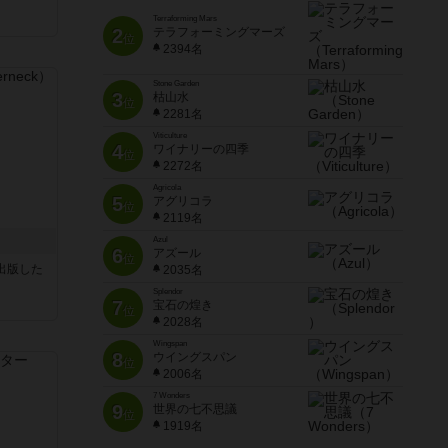
Terraforming Mars
2
テラフォーミングマーズ
位
2394名
Stone Garden
3
枯山水
位
2281名
Viticulture
4
ワイナリーの四季
位
2272名
Agricola
5
アグリコラ
位
2119名
Azul
6
アズール
位
sが出版した
2035名
Splendor
7
宝石の煌き
位
2028名
Wingspan
8
ウイングスパン
位
2006名
7 Wonders
9
世界の七不思議
位
1919名