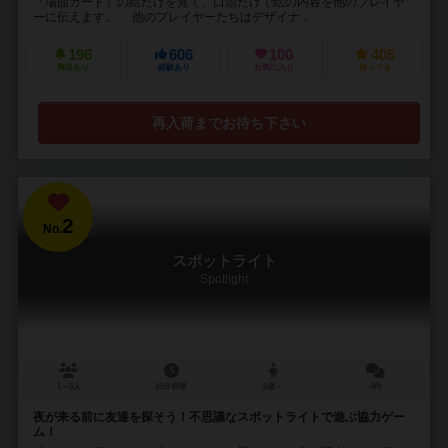
『場面カード』の絵だけを見て、口頭だけで絵の内容を他のプレイヤ
ーに伝えます。 他のプレイヤーたちはデザイナ...
196
606
100
405
興味あり
経験あり
お気に入り
持ってる
再入荷までお待ち下さい
2
No.
スポットライト
Spotlight
1～5人
15分前後
6歳～
4件
夜が来る前に友達を探そう！不思議なスポットライトで遊ぶ協力ゲー
ム！