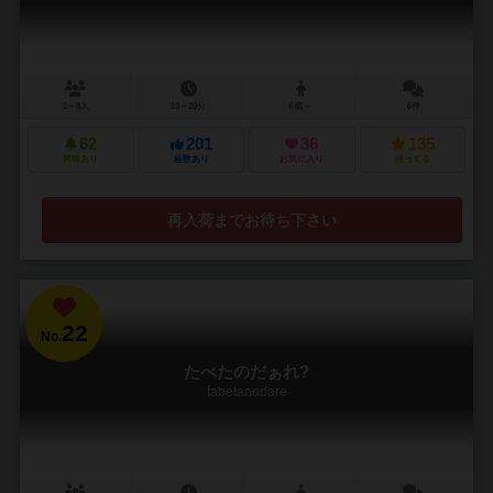
2～8人
10～20分
6歳～
6件
62
201
36
135
興味あり
経験あり
お気に入り
持ってる
再入荷までお待ち下さい
22
No.
たべたのだぁれ?
tabetanodare