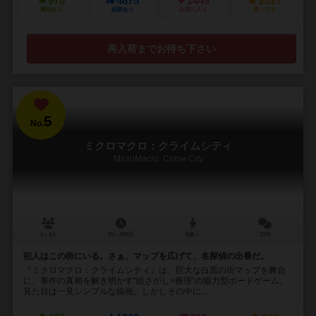
970
4675
1449
2027
興味あり
経験あり
お気に入り
持ってる
再入荷までお待ち下さい
5
No.
ミクロマクロ：クライムシティ
MicroMacro: Crime City
1～4人
15～480分
8歳～
23件
犯人はこの街にいる。さぁ、マップを広げて、名探偵の出番だ。
『ミクロマクロ：クライムシティ』は、巨大な白黒の街マップを舞台
に、事件の真相を解き明かす“絵さがし×推理”の協力型ボードゲーム。
見た目は一見シンプルな線画。しかしその中に...