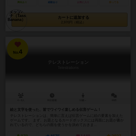
興味あり
経験あり
お気に入り
持ってる
カートに追加する
2,970円（税込）
4
No.
テレストレーション
Telestrations
4～8人
30分前後
12歳～
63件
絵と文字を使った、皆でワイワイ楽しめる伝言ゲーム！
テレストレーションは、簡単に言えば伝言ゲームに絵の要素を加えた
ゲームです。 まず、お題となるカードボックスには両面にお題が書か
れているので、どちらの面を使うかを決めておきま...