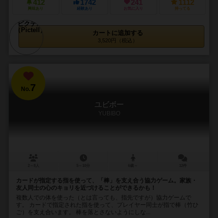
412
1742
241
1112
興味あり
経験あり
お気に入り
持ってる
カートに追加する
3,520円（税込）
7
No.
ユビボー
YUBIBO
2～8人
5～10分
6歳～
12件
カードが指定する指を使って、「棒」を支え合う協力ゲーム。家族・
友人同士の心のキョリを近づけることができるかも！
複数人での体を使った（とは言っても、指先ですが）協力ゲームで
す。 カードで指定された指を使って、プレイヤー同士が指で棒（竹ひ
ご）を支え合います。 棒を落とさないようにしな...