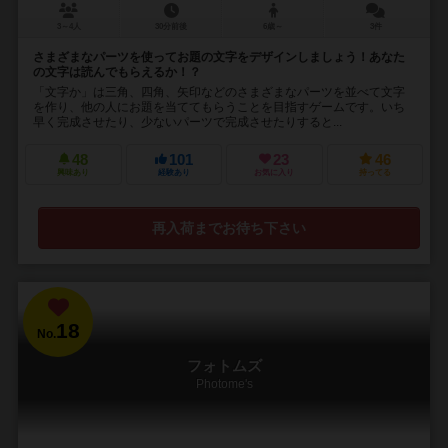
3～4人
30分前後
6歳～
3件
さまざまなパーツを使ってお題の文字をデザインしましょう！あなた
の文字は読んでもらえるか！？
「文字か」は三角、四角、矢印などのさまざまなパーツを並べて文字
を作り、他の人にお題を当ててもらうことを目指すゲームです。いち
早く完成させたり、少ないパーツで完成させたりすると...
48
101
23
46
興味あり
経験あり
お気に入り
持ってる
再入荷までお待ち下さい
18
No.
フォトムズ
Photome's