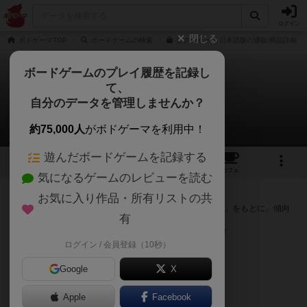
ログイン
閉じる
ボドゲーマTOP
ボードゲームの検索
ピクチャーズ 日本語版の通販/商品詳細
ボードゲームのプレイ履歴を記録し
て、
ピクチャーズ
自分のデータを管理しませんか？
次のおすすめボードゲーム
約75,000人
がボドゲーマを利用中！
遊んだボードゲームを記録する
21
3
25
213
トップ
画像
動画
レビュー
カフェ
気になるゲームのレビューを読む
『ピクチャーズ』が好きな方へのおすすめ
お気に入り作品・所有リストの共
このゲームのトップページで投票された「プレイ感の評価」をもとに、傾向
有
が近いボードゲームをランキング形式で紹介します。
※リストには一定の投票数がある作品のみを表示しています
ログイン / 会員登録（10秒）
Google
X
Apple
Facebook