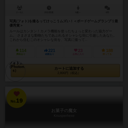
2～6人
20分前後
6歳～
6件
写真(フォト)を撮るってけっこうムズい！＜ボードゲームグランプリ最
優秀賞＞
ルールはカンタン！カメラ機能を使ったちょっと変わった協力ゲー
ム。 さまざまな動物たちであぶれるオシャレな街に引越したあなた。
これから住むこのオシャレな街を、写真に撮って...
114
221
23
188
興味あり
経験あり
お気に入り
持ってる
カートに追加する
2,800円（税込）
19
No.
お菓子の魔女
Knusperhexe