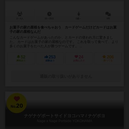
2～4人
15～25分
5歳～
5件
お菓子の家の屋根を食べちゃおう カードゲームだけどカードはお菓
子の家の屋根なんだ
こんなカードゲームがあったのか、とカードの使われ方に驚きまし
た。 カードはお菓子の家の屋根なのです。 これを取って食べて、より
多くのお菓子をたべた人が勝つゲームです。 ...
52
253
24
206
興味あり
経験あり
お気に入り
持ってる
通販の取り扱いがありません
20
No.
ナゲナゲポートサイドヨコハマ / ナゲポヨ
Nage x Nage Portside YOKOHAMA