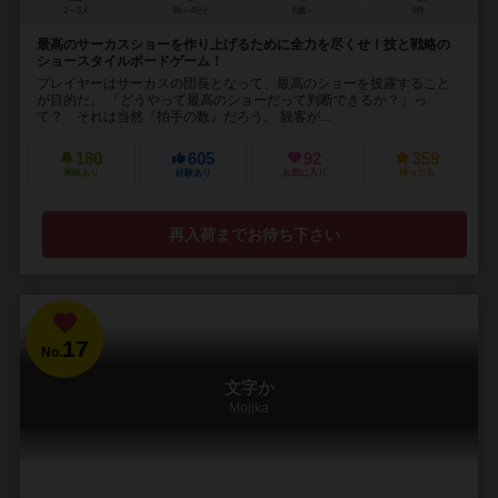
2～5人
30～45分
8歳～
9件
最高のサーカスショーを作り上げるために全力を尽くせ！技と戦略の
ショースタイルボードゲーム！
プレイヤーはサーカスの団長となって、最高のショーを披露すること
が目的だ。 「どうやって最高のショーだって判断できるか？」っ
て？ それは当然『拍手の数』だろう。 観客が...
180
605
92
359
興味あり
経験あり
お気に入り
持ってる
再入荷までお待ち下さい
17
No.
文字か
Mojika