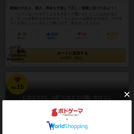
動物の大きさ、重さ、寿命を予想して正しく順番に並べてみよう！
『ヒツジはハリネズミよりも大きくて重いということはわかるけ
ど、どっちが長生きするのかな？ たしかカメは長生きのはず。ハリネ
ズミも同じくらい小さくて軽いので、長生きしそうだけ...
79
434
59
273
興味あり
経験あり
お気に入り
持ってる
カートに追加する
2,420円（税込）
15
No.
にわとりのしっぽ / にわとりの追いかけっこ
Chicken Cha Cha Cha