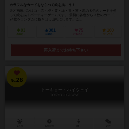
カラフルなカードをならべて絵を描こう！
天才画家ボンは白・赤・橙・黄・緑・青・紫・黒の８色のカードを使
って絵を描くパーティーゲームです。 最初に各色から３枚のカード、
24枚をランダムに抜き出し山札にします。こ...
93
381
75
180
興味あり
経験あり
お気に入り
持ってる
再入荷までお待ち下さい
28
No.
トーキョー・ハイウェイ
TOKYO HIGHWAY
2人用
30分前後
8歳～
24件