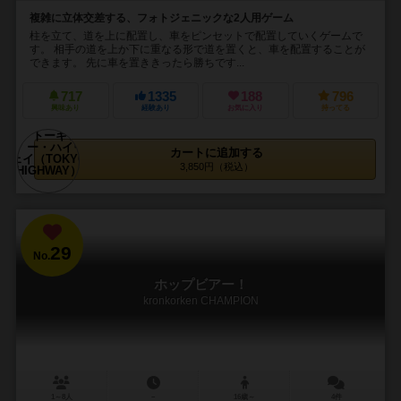
複雑に立体交差する、フォトジェニックな2人用ゲーム
柱を立て、道を上に配置し、車をピンセットで配置していくゲームで
す。 相手の道を上か下に重なる形で道を置くと、車を配置することが
できます。 先に車を置ききったら勝ちです...
717
1335
188
796
興味あり
経験あり
お気に入り
持ってる
カートに追加する
3,850円（税込）
29
No.
ホップビアー！
kronkorken CHAMPION
1～8人
－
16歳～
4件