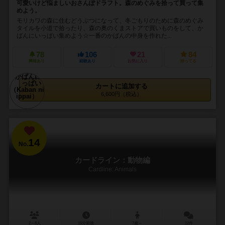
可愛いけど悩ましいおさんぽドラフト。森のめぐみを拾って買って集
めよう。
モリカワの森に住むどうぶつになって、冬ごもりのために森のめぐみ
タイルを小道で拾ったり、森の奥のくまストアで買いものをして、か
ばんにいっぱい集めよう☆一番のかばんの中身を作れた...
78
106
21
84
興味あり
経験あり
お気に入り
持ってる
カートに追加する
6,600円（税込）
14
No.
カードライン：動物編
Cardline: Animals
2～8人
15分前後
7歳～
12件