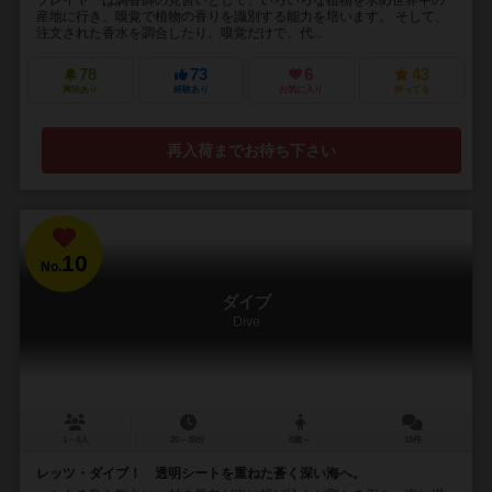
プレイヤーは調香師の見習いとして、いろいろな植物を求め世界中の
産地に行き、嗅覚で植物の香りを識別する能力を培います。 そして、
注文された香水を調合したり、嗅覚だけで、代...
78
73
6
43
興味あり
経験あり
お気に入り
持ってる
再入荷までお待ち下さい
10
No.
ダイブ
Dive
1～4人
20～30分
8歳～
15件
レッツ・ダイブ！ 透明シートを重ねた蒼く深い海へ。