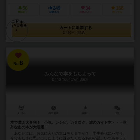
56
249
34
168
興味あり
経験あり
お気に入り
持ってる
カートに追加する
2,420円（税込）
8
No.
みんなで本をもちよって
Bring Your Own Book
2～8人
20分前後
12歳～
9件
本で遊ぶ大喜利！ 小説、レシピ、カタログ、旅のガイド本・・・意
外なあの本が大活躍！
あなたには、お気に入りの本はありますか？ 学生時代にハマり、
今でもたまに思い出したように読みたくなるあの小説。いつもキッチ