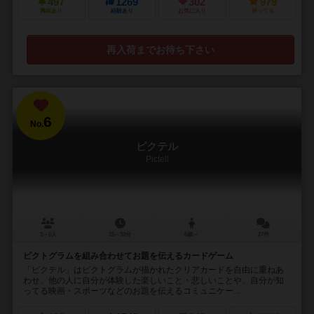
497
1269
302
979
興味あり
経験あり
お気に入り
持ってる
再入荷までお待ち下さい
6
No.
ピクテル
Pictell
3～6人
15～30分
6歳～
27件
ピクトグラムを組み合わせてお題を伝えるカードゲーム
「ピクテル」はピクトグラムが描かれたクリアカードを自由に重ねあ
わせ、他の人に自分が体験した楽しいこと・悲しいことや、自分が知
ってる映画・スポーツなどのお題を伝えるコミュニケー...