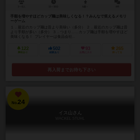
3～8人
15～30分
6歳～
8件
手順を増やすほどカップ麺は美味しくなる！？みんなで笑えるメモリ
ーゲーム
１．最近のカップ麺は昔より美味い（多分） ２．最近のカップ麺は昔
より手順が多い（多分） ３．つまり……カップ麺は手順を増やすほど
美味くなる！ プレイヤーは食品会社...
122
502
93
265
興味あり
経験あり
お気に入り
持ってる
再入荷までお待ち下さい
24
No.
イス山さん
WACKEL STUHL