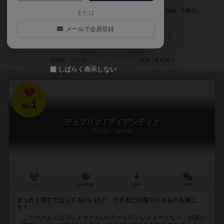
または
メールで会員登録
しばらく表示しない
1
No.
デュプリク / アイデンティク
Duplik / Identik
3～10人
45分前後
12歳～
13件
まったく同じでなくてもいいけど、できるだけ似ているものを描こ
う！
このゲームではプレイヤー1人がアートディレクターとなり、お題の