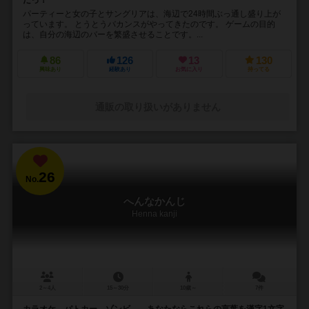
だっ！
パーティーと女の子とサングリアは、海辺で24時間ぶっ通し盛り上が
っています。 とうとうバカンスがやってきたのです。 ゲームの目的
は、自分の海辺のバーを繁盛させることです。...
86
126
13
130
興味あり
経験あり
お気に入り
持ってる
通販の取り扱いがありません
26
No.
へんなかんじ
Henna kanji
2～4人
15～30分
10歳～
7件