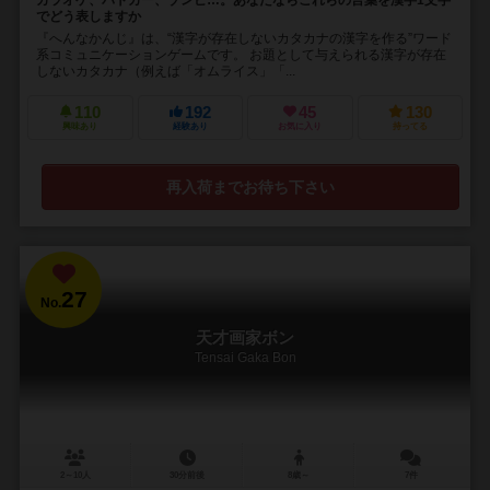
カラオケ、パトカー、ゾンビ…。あなたならこれらの言葉を漢字1文字
でどう表しますか
『へんなかんじ』は、“漢字が存在しないカタカナの漢字を作る”ワード
系コミュニケーションゲームです。 お題として与えられる漢字が存在
しないカタカナ（例えば「オムライス」「...
110
192
45
130
興味あり
経験あり
お気に入り
持ってる
再入荷までお待ち下さい
27
No.
天才画家ボン
Tensai Gaka Bon
2～10人
30分前後
8歳～
7件