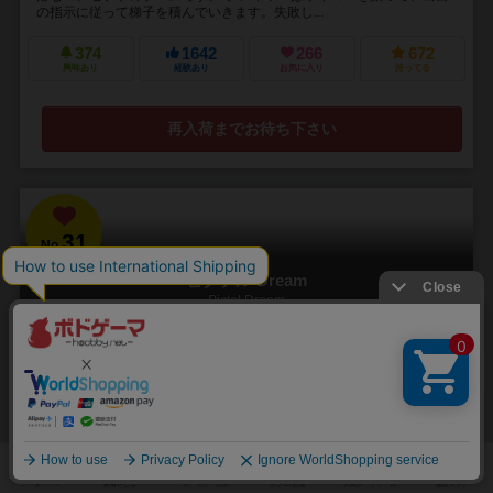
の指示に従って梯子を積んでいきます。失敗し...
374
1642
266
672
興味あり
経験あり
お気に入り
持ってる
再入荷までお待ち下さい
31
No.
ピクテル Dream
Pictel Dream
3～6人
15～30分
6歳～
3件
40
152
22
167
興味あり
経験あり
お気に入り
持ってる