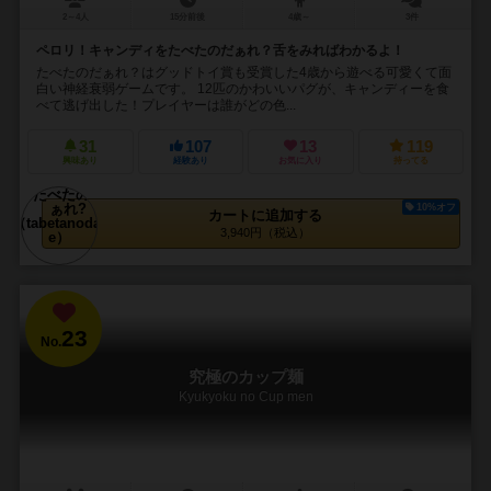
2～4人
15分前後
4歳～
3件
ペロリ！キャンディをたべたのだぁれ？舌をみればわかるよ！
たべたのだぁれ？はグッドトイ賞も受賞した4歳から遊べる可愛くて面
白い神経衰弱ゲームです。 12匹のかわいいパグが、キャンディーを食
べて逃げ出した！プレイヤーは誰がどの色...
31
107
13
119
興味あり
経験あり
お気に入り
持ってる
10%オフ
カートに追加する
3,940円（税込）
23
No.
究極のカップ麺
Kyukyoku no Cup men