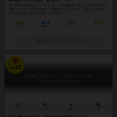
2人専用の協力型ゲームです。 ゲームの目的は、両プレイヤーのコマを
3重になっている円の中央へと移動させることです。 円の上には色とり
どりな点が打たれています。この点の...
66
54
8
69
興味あり
経験あり
お気に入り
持ってる
通販の取り扱いがありません
12
No.
グラデュエーション・フォトレコーズ！
Graduation Photo Records
2～4人
15～45分
18歳～
7件
写真を重ねて創り出す、あなた達だけの卒業アルバム