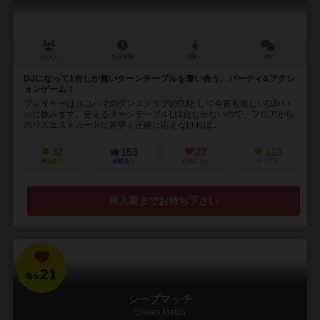
2～6人
15分前後
8歳～
2件
DJになって1台しか無いターンテーブルを奪い合う、パーティ&アクシ
ョンゲーム！
プレイヤーはヨコハマのダンスクラブのDJとして今夜も激しいDJバト
ルに挑みます。使えるターンテーブルは1台しかないので、フロアから
のリスエストカードに素早く正確に応えなければ...
32
153
22
113
興味あり
経験あり
お気に入り
持ってる
再入荷までお待ち下さい
21
No.
シープマッチ
Sheep Match