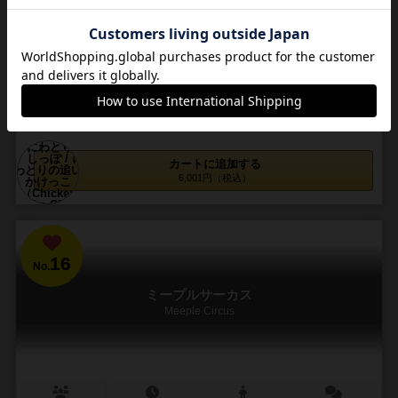
2～4人
20分前後
4歳～
12件
子供の方が得意？神経衰弱でしっぽの争奪戦！！
神経衰弱にレース要素を足した感じの、可愛らしいコンポーネントの
ボードゲームです。小さい子でも楽しめるので、神経衰弱するならト
ランプよりこちらの作品で遊ぶと大人も退屈しにくいと...
165
378
76
267
興味あり
経験あり
お気に入り
持ってる
カートに追加する
6,001円（税込）
16
No.
ミープルサーカス
Meeple Circus