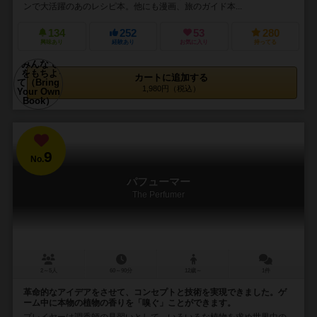
ンで大活躍のあのレシピ本。他にも漫画、旅のガイド本...
134
252
53
280
興味あり
経験あり
お気に入り
持ってる
カートに追加する
1,980円（税込）
9
No.
パフューマー
The Perfumer
2～5人
60～90分
12歳～
1件
革命的なアイデアをさせて、コンセプトと技術を実現できました。ゲ
ーム中に本物の植物の香りを「嗅ぐ」ことができます。