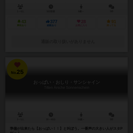
1～4人
5分前後
6歳～
3件
43
377
28
91
興味あり
経験あり
お気に入り
持ってる
通販の取り扱いがありません
25
No.
おっぱい・おしり・サンシャイン
Titten Ärsche Sonnenschein
2～5人
30～40分
16歳～
3件
準備が出来たら【おっぱい！！】と叫ぼう。一番声の大きい人がスタP