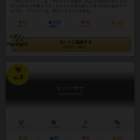
「スポットライト」は「ウォーリーを探せ」のような沢山のキャラク
ターの中から対象をスポットライトの光を頼りに見つけ出す協力ゲー
ムです。 プレイヤーは、夜がくるまでに友達を...
61
174
28
121
興味あり
経験あり
お気に入り
持ってる
カートに追加する
4,950円（税込）
3
No.
タッソバナナ
Tasso Banana
2～6人
10～15分
8歳～
3件
35
97
5
63