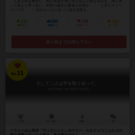
とある島を舞台に、村の長老が海に投げ込んだ聖なる石を、海に潜
って誰より早く拾い、村祭の儀式の勝者を目指す・・・と言うストー
リーです。 一定のルールに従って潜水深度を...
231
680
108
432
興味あり
経験あり
お気に入り
持ってる
再入荷までお待ち下さい
11
No.
そして二人は手を取り合って。
...and then. we held hands.
2人用
30～45分
12歳～
3件
イラストは人気作「ディクシット」のマリー・カルドゥワ！ふたりの
間の感情バランスを探る、協力型のゲーム