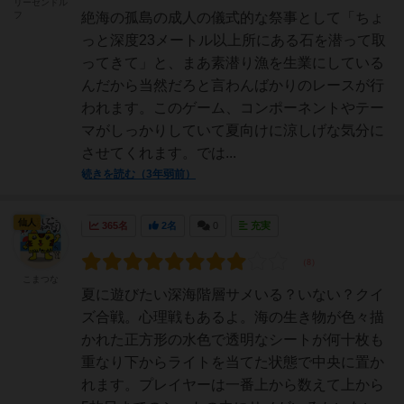
リーゼンドル
フ
絶海の孤島の成人の儀式的な祭事として「ちょ
っと深度23メートル以上所にある石を潜って取
ってきて」と、まあ素潜り漁を生業にしている
んだから当然だろと言わんばかりのレースが行
われます。このゲーム、コンポーネントやテー
マがしっかりしていて夏向けに涼しげな気分に
させてくれます。では...
続きを読む（3年弱前）
仙人
365名
2名
0
充実
こまつな
夏に遊びたい深海階層サメいる？いない？クイ
ズ合戦。心理戦もあるよ。海の生き物が色々描
かれた正方形の水色で透明なシートが何十枚も
重なり下からライトを当てた状態で中央に置か
れます。プレイヤーは一番上から数えて上から