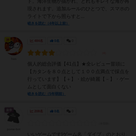
ト。海洋生物が描かれ、とれもキレイな海が再
現されます。追加ルールのひとつで、スマホの
ライトで下から照らすと...
続きを読む（4年以上前）
神
484名
0名
0
has
個人的総合評価【41点】★全レビュー冒頭に
【カタンを８０点として１００点満点で採点を
行っています】【＋】・絵が綺麗【－】・ゲー
ムとして面白くない
続きを読む（5年弱前）
皇帝
208名
0名
0
pome-bot
いいゲームです!ゲーム名「ダイブ」のとおり、