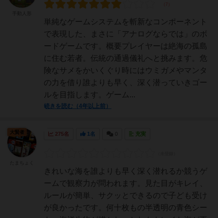
手動人形
単純なゲームシステムを斬新なコンポーネント
で表現した、まさに「アナログならでは」のボ
ードゲームです。概要プレイヤーは絶海の孤島
に住む若者。伝統の通過儀礼へと挑みます。危
険なサメをかいくぐり時にはウミガメやマンタ
の力を借り誰よりも早く、深く潜っていきゴー
ルを目指します。ゲーム...
続きを読む（4年以上前）
大賢者
275名
1名
0
充実
たまちょく
きれいな海を誰よりも早く深く潜れるか競うゲ
ームで観察力が問われます。見た目がキレイ、
ルールが簡単、サクッとできるので子ども受け
が良かったです。何十枚もの半透明の青色シー