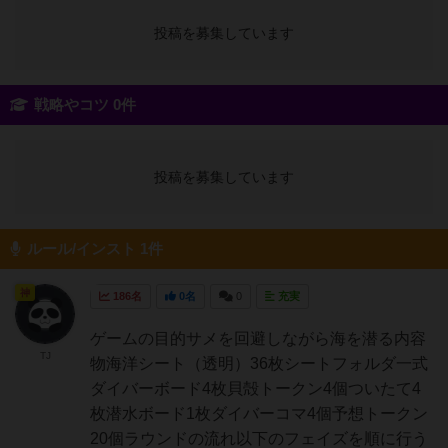
投稿を募集しています
戦略やコツ 0件
投稿を募集しています
ルール/インスト 1件
神
186名
0名
0
充実
ゲームの目的サメを回避しながら海を潜る内容
TJ
物海洋シート（透明）36枚シートフォルダ一式
ダイバーボード4枚貝殻トークン4個ついたて4
枚潜水ボード1枚ダイバーコマ4個予想トークン
20個ラウンドの流れ以下のフェイズを順に行う