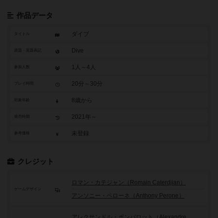
作品データ
ダイブ
タイトル
Dive
原題・英題表記
1人～4人
参加人数
20分～30分
プレイ時間
8歳から
対象年齢
2021年～
発売時期
未登録
参考価格
クレジット
ロマン・カテジャン（Romain Caterdjian）
ゲームデザイン
アンソニー・ペローネ（Anthony Perone）
アレクサンドル・ボンバロット（Alexandre