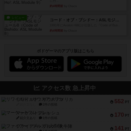
に付...
約4時間前
by Chaco
レビュー
コード・オブ・ブシドー：ASLモジュール8
1991年にAvalon Hill社が出版した『Code of Bus...
約4時間前
by Chaco
ボドゲーマのアプリ版はこちら
アクセス数 急上昇中
リワイルド：サウスアメリカ
552
PT
紹介文なし
2件の投稿
マーケットフレッシュ
170
PT
紹介文あり
1件の投稿
ファイアー・ブルズ / 火牛陣
141
PT