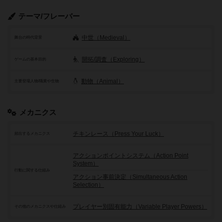
テーマ/フレーバー
中世（Medieval）
舞台の時代背景
開拓/調査（Exploring）
ゲームの基本目的
動物（Animal）
主要登場人物/職業や生物
メカニクス
チキンレース（Press Your Luck）
頻出するメカニクス
アクションポイントシステム（Action Point
System）
行動に関する仕組み
アクション事前決定（Simultaneous Action
Selection）
プレイヤー別固有能力（Variable Player Powers）
その他のメカニクスや仕組み