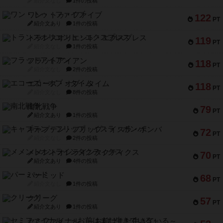
紹介文なし
1件の投稿
ワン・トゥ・ファイブ
122
PT
紹介文あり
1件の投稿
トランスオリエント・エクスプレス
119
PT
紹介文なし
1件の投稿
フラットアイアン
118
PT
紹介文なし
2件の投稿
エコーズ・オブ・タイム
118
PT
紹介文なし
8件の投稿
南北戦争
79
PT
紹介文あり
1件の投稿
キャプテン・フリップ：イスラ・ボンバ
72
PT
紹介文なし
2件の投稿
メメントオンラインタクティクス
70
PT
紹介文あり
4件の投稿
パーミッド
68
PT
紹介文なし
1件の投稿
クリーグ
57
PT
紹介文あり
1件の投稿
セミファイナル ～お前はまだ生きている～