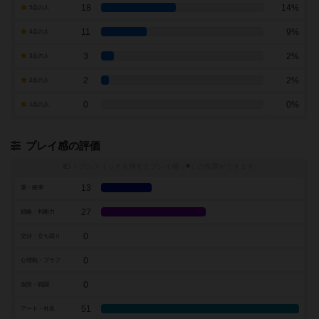
18
14%
5点の人
11
9%
4点の人
3
2%
3点の人
2
2%
2点の人
0
0%
1点の人
プレイ感の評価
トグルスイッチを押すとプレイ感（
※
）の投票ができます
13
運・確率
27
戦略・判断力
0
交渉・立ち回り
0
心理戦・ブラフ
0
攻防・戦闘
51
アート・外見