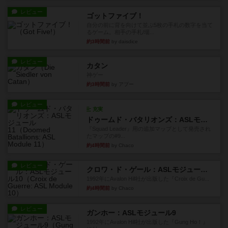
レビュー
ゴットファイブ！
自分の前に背を向けて並ぶ5枚の手札の数字を当て
るゲーム。相手の手札/場...
約3時間前
by daisdice
レビュー
カタン
神ゲー
約3時間前
by アプー
レビュー
充実
ドゥームド・バタリオンズ：ASLモジュール11
『Squad Leader』用の追加マップとして発売され
たマップの#9...
約4時間前
by Chaco
レビュー
クロワ・ド・ゲール：ASLモジュール10
1992年にAvalon Hill社が出版した『Croix de Gu...
約4時間前
by Chaco
レビュー
ガンホー：ASLモジュール9
1992年にAvalon Hill社が出版した『Gung Ho！』