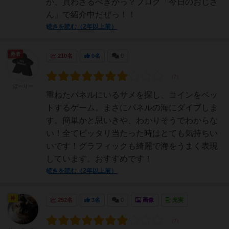
か、買わざるべきかっ？ブログ「今日のおじさ
ん」で紹介中だぜっ！！
続きを読む（2年以上前）
勇者
210名
0名
0
ぽーりー
重ねたパネルにいるサメを探し、コインをベッ
トするゲーム。まさにパネルの海にダイブしま
す。簡単かと思いきや、わかりそうでわからな
い！全てピッタリ当たった時はとても気持ちい
いです！グラフィックも綺麗で海をうまく表現
しています。おすすめです！
続きを読む（2年以上前）
神
252名
3名
0
画像
充実