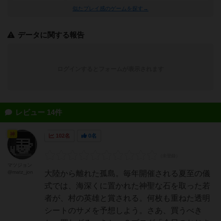
似たプレイ感のゲームを探す→
データに関する報告
ログインするとフォームが表示されます
レビュー 14件
神
102名
0名
マツジョン
@matz_jon
大陸から離れた孤島。毎年開催される夏至の儀
式では、海深くに置かれた神聖な石を取った若
者が、村の英雄と賞される。何枚も重ねた透明
シートのサメを予想しよう。さあ、買うべき