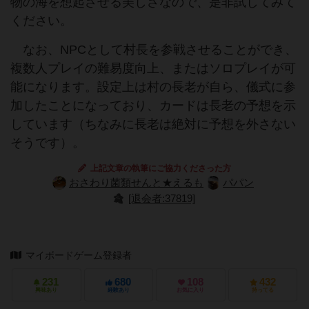
物の海を想起させる美しさなので、是非試してみて
ください。
なお、NPCとして村長を参戦させることができ、
複数人プレイの難易度向上、またはソロプレイが可
能になります。設定上は村の長老が自ら、儀式に参
加したことになっており、カードは長老の予想を示
しています（ちなみに長老は絶対に予想を外さない
そうです）。
上記文章の執筆にご協力くださった方
おさわり菌類せんと★えるも
パパン
[退会者:37819]
マイボードゲーム登録者
231
680
108
432
興味あり
経験あり
お気に入り
持ってる