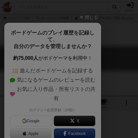
ログイン
閉じる
ボドゲーマTOP
ボードゲームの検索
ダイブ！ 完全日本語版の通販/商品詳細
ボードゲームのプレイ履歴を記録し
て、
自分のデータを管理しませんか？
ダイブ
約75,000人
がボドゲーマを利用中！
Dive
遊んだボードゲームを記録する
気になるゲームのレビューを読む
お気に入り作品・所有リストの共
有
7
2
14
94
トップ
画像
動画
レビュー
カフェ
ログイン / 会員登録（10秒）
Google
X
Apple
Facebook