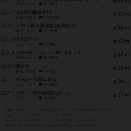
53
PT
紹介文あり
1件の投稿
ふたつの街の物語
52
PT
紹介文あり
18件の投稿
クランク! ：冒険者たち（拡張）
50
PT
紹介文あり
4件の投稿
とうほうの！
42
PT
紹介文なし
1件の投稿
スターマイン・ラミー ポケット
42
PT
紹介文あり
2件の投稿
海兵隊
39
PT
紹介文あり
1件の投稿
スーパーストア3000
39
PT
紹介文なし
1件の投稿
フリップ７：復讐心とともに
37
PT
紹介文なし
2件の投稿
※Apple、Apple のロゴ は、米国および他の国々で登録されたApple Inc.の商標です。
※App Store は、Apple Inc.のサービスマークです。
※Android は、グーグル インコーポレイテッドの商標または登録商標です。
※Google Play とそのロゴは、Google Inc.の商標または登録商標です。