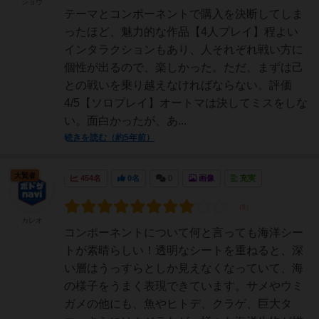
ショウ
テーマとコンポーネントで購入を決断してしま
ったほど、魅力的な作品【4人プレイ】程よい
インタラクションもあり、人それぞれ戦い方に
個性が出るので、楽しかった。ただ、まずは己
との戦いを乗り越えなければならない。評価
4/5【ソロプレイ】オートマは決してミスをしな
い。面白かったが、あ...
続きを読む（約5年前）
大賢者
454名
0名
0
画像
充実
カレオ
コンポーネントについて何と言っても海洋シー
トが素晴らしい！透明なシートを重ねると、深
い層はうっすらとしか見えなくなっていて、海
の様子をうまく表現できています。サメやウミ
ガメの他にも、魚やヒトデ、クラゲ、巨大タ