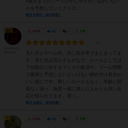
5枚目までのシートの中にサメがいるかいない
かを予想していくクイズ...
続きを読む（約4年前）
仙人
304名
2名
0
充実
Soul Moon
(Monsol)
見た目とゲーム性、共に高水準でまとまってま
す。見た目は言わずもがなで、ルールとしては
下位順位に対するマンタの救済や、ゴール間際
で確実に予想しないといけない締め付け具合が
いい感じです。難しいルールもなく、年齢に関
係なく遊べ、毎度一緒に遊んだ人からも良い反
応が得られてます。買っ...
続きを読む（約4年前）
神
278名
2名
0
充実