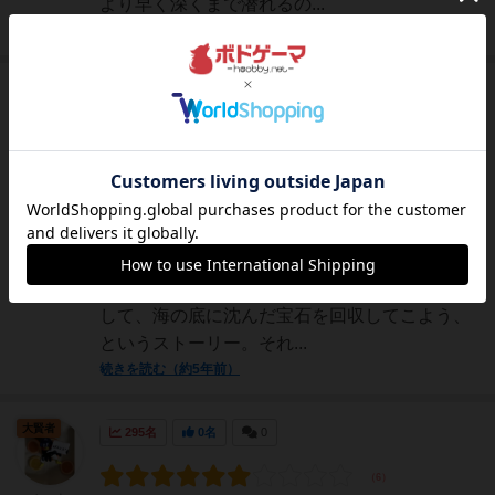
より早く深くまで潜れるの...
続きを読む（5年弱前）
仙人
328名
1名
0
画像
充実
szk
極彩色の海の生物の中、深く深く潜っていこう
コンポーネントと雰囲気が購入の決め手だった
ゲーム。実際購入したのは大正解で、煌めく海
が舞台なだけに開放感もあり、見ているだけで
楽しいゲーム。絶海の孤島の住民の通過儀礼と
して、海の底に沈んだ宝石を回収してこよう、
というストーリー。それ...
続きを読む（約5年前）
大賢者
295名
0名
0