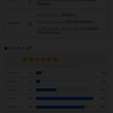
アートワーク
Bonvalot）
シットダウン！（Sit Down!）
2トマト・ゲームズ（2Tomatoes Games）
関連企業/団体
カイサ・チェス・アンド・ゲームズ（Kaissa
Chess & Games）
レーティング
レーティングを行うには
ログイン
が必要です
4
3%
10点の人
3
2%
9点の人
14
11%
8点の人
39
31%
7点の人
33
26%
6点の人