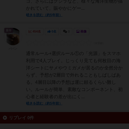
コ、さらにはクジラなど、様々な海洋生物が描
かれていて、賑やかにゲー...
続きを読む（約5年前）
皇帝
454名
0名
0
画像
パパン
通常ルール+選択ルール①の「光源」をスマホ
利用で4人プレイ。じっくり見ても何枚目の海
洋シートにサメやウミガメが居るのか全然分か
らず、予想が2層目で外れることもしばしばあ
る。4層目以降の予想は運に頼るくらい難し
い。ルールが簡単、素敵なコンポーネント、初
心者と経験者の差が出にく...
続きを読む（約5年前）
リプレイ 0件