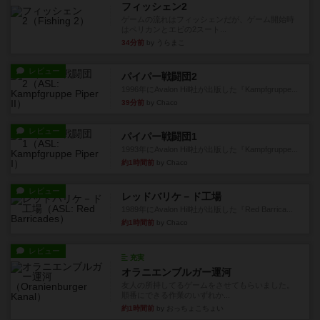
フィッシェン2
ゲームの流れはフィッシェンだが、ゲーム開始時
はペリカンとエビの2スート...
34分前
by うらまこ
レビュー
パイパー戦闘団2
1996年にAvalon Hill社が出版した『Kampfgruppe...
39分前
by Chaco
レビュー
パイパー戦闘団1
1993年にAvalon Hill社が出版した『Kampfgruppe...
約1時間前
by Chaco
レビュー
レッドバリケ－ド工場
1989年にAvalon Hill社が出版した『Red Barrica...
約1時間前
by Chaco
レビュー
充実
オラニエンブルガー運河
友人の所持してるゲームをさせてもらいました。
順番にできる作業のいずれか...
約1時間前
by おっちょこちょい