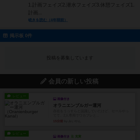
1.計画フェイズ2.潜水フェイズ3.休憩フェイズ1.
計画...
続きを読む（4年弱前）
掲示板 0件
投稿を募集しています
会員の新しい投稿
レビュー
画像付き
オラニエンブルガー運河
存在をうっすらと認識していたけど、セールやっ
てて、2人専用でワカプレと...
15分前
by みいやん
レビュー
画像付き
充実