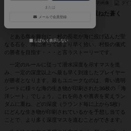
または
レッツ・ダイブ！ 透明シートを重ねた蒼く
メールで会員登録
深い海へ。
とある島を舞台に、村の長老が海に投げ込んだ聖
しばらく表示しない
なる石を、海に潜って誰より早く拾い、村祭の儀式
の勝者を目指す・・・と言うストーリーです。
一定のルールに従って潜水深度を示すマスを進
み、一定の深度以上へ最も早く到達したプレイヤー
が勝者となります。最もユニークなのは、青い透明
シートに様々な海の生き物が印刷された36枚の「海
洋シート」でしょう。これを向きや裏表を変えラン
ダムに重ね、どの深度（ラウンド毎に上から5枚）
にどんな生き物が印刷されているかを予想し当てる
ことで、より多く深度マスを進むことができます。