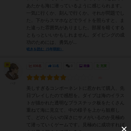
あたかも海に潜っているように感じられます。
一気に行くか、刻んで行くか。それが問題でし
た。下からスマホなどでライトを照らすと、ま
た違った雰囲気がありました。部屋を暗くする
ともっといいかもしれません。ダイビングの成
功のためには、勇気が...
続きを読む（5年弱前）
神
836名
11名
0
画像
充実
ハナ
美しすぎるコンポーネントに惹かれて購入、先
日プレイしたので感想を。ダイブは海のイラス
トが描かれた透明なプラスチック板をたくさん
重ねて海に見立て、中の様子を上から観察し
て、どのくらいの深さにサメがいるのか見極め
て潜っていくゲームです。見極めに成功すれば