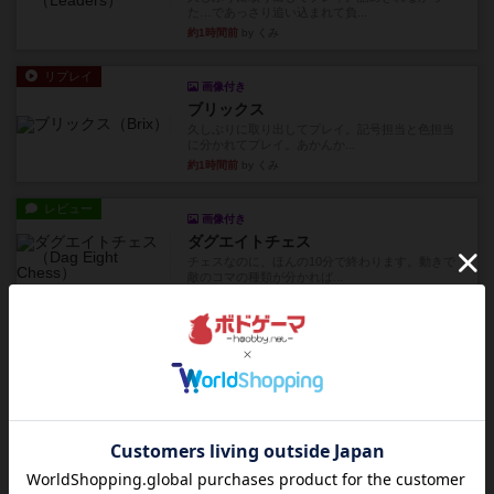
た…であっさり追い込まれて負...
約1時間前
by くみ
リプレイ
画像付き
ブリックス
久しぶりに取り出してプレイ。記号担当と色担当
に分かれてプレイ。あかんか...
約1時間前
by くみ
レビュー
画像付き
ダグエイトチェス
チェスなのに、ほんの10分で終わります。動きで
敵のコマの種類が分かれば...
約1時間前
by くみ
レビュー
画像付き
充実
宝石の煌き：デュエル 偽造者
筆者が最も好きな2人用ボードゲームである『宝石
の煌めき デュエル』に、...
約2時間前
by 手動人形
レビュー
充実