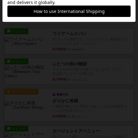
クランク! ：冒険者たち（拡張）
クランク！のプレイヤーごとに能力の違うキャラ
クターを使用できるようにな...
約3時間前
by ぽっぽーくるっぽー
レビュー
ワイアームスパン
初プレイの感想です。ウイングスパン履修済のコ
メントとなります。ウイング...
約3時間前
by daisdice
レビュー
ふたつの街の物語
タイルを4×4で並べて街づくりします。ただし、
街は各プレイヤーの間にあ...
約7時間前
by ジェイとと
ルール/インスト
画像付き
ざりかに将棋
３種類の駒だけが登場する超シンプルな将棋系ゲ
ーム入門作品です♪(＾＾)...
約8時間前
by あんちっく
レビュー
エージェントアベニュー
追いついたら勝ち。シンプルなルールと直感的な