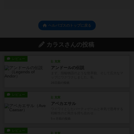
ヘルパゴスのトップに戻る
カラスさんの投稿
レビュー
充実
アンドールの伝説
まず、指輪物語のような世界観、そして広大なマ
ップにワクワクしました。私...
26日前
の投稿
レビュー
充実
アベカエサル
ワイワイとしたパーティゲームと本気で思考する
戦略性のど両方を持ち合わせ...
5ヶ月前
の投稿
レビュー
充実