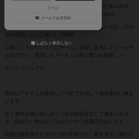
皆で「水」、「食料」、「脱出用のイカダのための木材」
または
の３つを確保しなければならないので協力は必須。
メールで会員登録
しかし、人数に対して明らかに物資が足りないので、その
場合投票により口減らしで脱落。
しばらく表示しない
口減らしされないようにチームに貢献し必死にアピールす
る訳ですが、無情にもアイテムの銃で撃たれ脱落…！
そんなゲームです。
最初はアイテムを駆使しつつ皆で分担して物資集めに帆走
します。
水と食料は運が絡むみつつも比較的安定して集められま
す。取れない時は全く取れないので結構苦労はします。
問題は脱出用イカダのための木材です。数を宣言し袋から