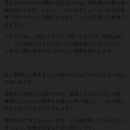
黒玉を含めずその個数の玉を引ければ、宣言通りの数の木
材が得られます。しかし、ハズレを引くとヘビにかまれ麻
痺！次のターンも行動できません。しかも投票にも参加で
きません。
イカダが無いと脱出できずジリ貧になるので、木材は欲し
い。でも自分は行きたいないので誰か取りに行ってくれ～
と本当に無人島サバイバルらしい感覚を得られます。
あと最初にも書きましたが銃のようなアイテムをランダム
で得られます。
食料を２倍得られる釣り竿や、投票２人分になるこん棒、
食料にはなるけど麻痺する腐った食べ物など、これが楽し
さをかなり引き立ててくれます。
食料を分け与える人もいれば、こん棒は持ってる人にすり
寄ったり、性格が出るものまた面白いです。