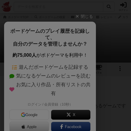
ログイン
閉じる
ボドゲーマTOP
ボードゲームの検索
ヘルパゴス
レビュー
カラス
ボードゲームのプレイ履歴を記録し
て、
ヘルパゴス
自分のデータを管理しませんか？
カラスさんのレビュー
約75,000人
がボドゲーマを利用中！
遊んだボードゲームを記録する
4
18
123
トップ
画像
動画
レビュー
カフェ
気になるゲームのレビューを読む
お気に入り作品・所有リストの共
670名
6名
0
1年以上前
有
ログイン / 会員登録（10秒）
ハチャメチャ感もありつつ裏切り・戦略もあるゲームです
ね。
Google
X
Apple
Facebook