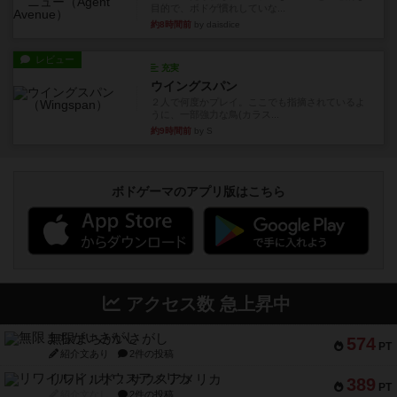
目的で、ボドゲ慣れしていな...
約8時間前
by daisdice
レビュー
充実
ウイングスパン
２人で何度かプレイ。ここでも指摘されているよ
うに、一部強力な鳥(カラス...
約9時間前
by S
ボドゲーマのアプリ版はこちら
アクセス数 急上昇中
無限まちがいさがし
574
PT
紹介文あり
2件の投稿
リワイルド：サウスアメリカ
389
PT
紹介文なし
2件の投稿