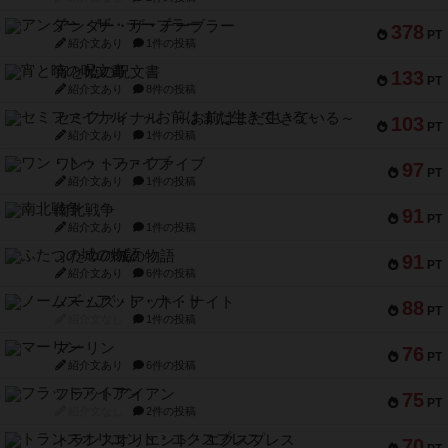
アンダー・ザ・テーブラー
378
PT
紹介文あり
1件の投稿
宵と暁の呪文書
133
PT
紹介文あり
8件の投稿
セミファイナル ～お前はまだ生きている～
103
PT
紹介文あり
1件の投稿
ワン・トゥ・ファイブ
97
PT
紹介文あり
1件の投稿
南北戦争
91
PT
紹介文あり
1件の投稿
ふたつの城の物語
91
PT
紹介文あり
6件の投稿
ノームズ・アット・ナイト
88
PT
紹介文なし
1件の投稿
マーリン
76
PT
紹介文あり
6件の投稿
フラットアイアン
75
PT
紹介文なし
2件の投稿
トランスオリエント・エクスプレス
70