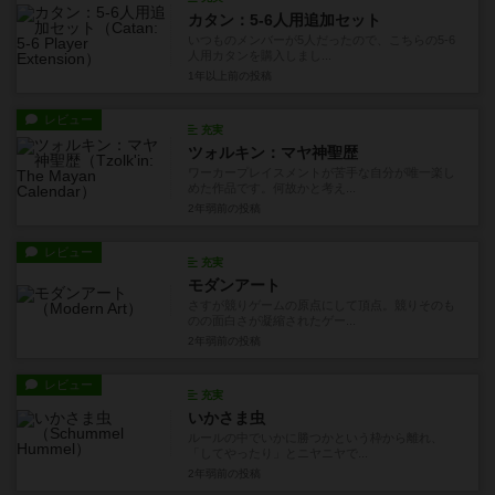
カタン：5-6人用追加セット
いつものメンバーが5人だったので、こちらの5-6
人用カタンを購入しまし...
1年以上前
の投稿
レビュー
充実
ツォルキン：マヤ神聖歴
ワーカープレイスメントが苦手な自分が唯一楽し
めた作品です。何故かと考え...
2年弱前
の投稿
レビュー
充実
モダンアート
さすが競りゲームの原点にして頂点。競りそのも
のの面白さが凝縮されたゲー...
2年弱前
の投稿
レビュー
充実
いかさま虫
ルールの中でいかに勝つかという枠から離れ、
「してやったり」とニヤニヤで...
2年弱前
の投稿