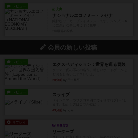
レビュー
充実
ナショナルエコノミー・メセナ
純粋なワーカープレイスメントです。シンプルゆ
えに余計な事は考えずに集中...
2年弱前
の投稿
会員の新しい投稿
レビュー
エクスペディション：世界を巡る冒険
クラマー氏の不朽の名作。新しいボードゲームほ
どおもしろいはず？いいえ。...
20分前
by 田中昌平
レビュー
スライプ
メインコマ一つサブコマ四つでそれぞれプレイし
ます。動かし方はコマか壁に...
43分前
by くみ
リプレイ
画像付き
リーダーズ
久しぶりに取り出してプレイ。詰めきれなかっ