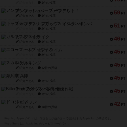
PT
紹介文なし
1件の投稿
アンブッシュ！：ムーブアウト！
59
PT
紹介文あり
1件の投稿
キャプテン・フリップ：イスラ・ボンバ
51
PT
紹介文なし
2件の投稿
ガルフストライク
46
PT
紹介文あり
1件の投稿
エコーズ・オブ・タイム
45
PT
紹介文なし
8件の投稿
スカルキング
45
PT
紹介文あり
12件の投稿
海兵隊
45
PT
紹介文あり
1件の投稿
Bitter End ブタペスト救出作戦
45
PT
紹介文なし
1件の投稿
ドコジャン
42
PT
紹介文あり
10件の投稿
※Apple、Apple のロゴ は、米国および他の国々で登録されたApple Inc.の商標です。
※App Store は、Apple Inc.のサービスマークです。