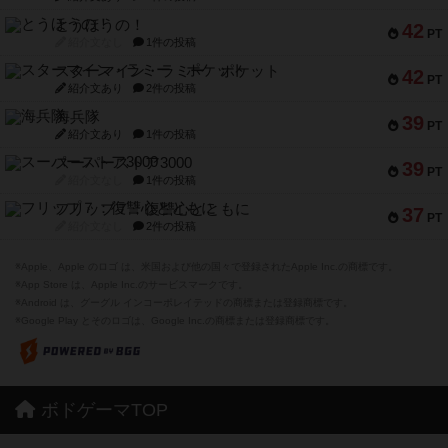
とうほうの！
42
PT
紹介文なし
1件の投稿
スターマイン・ラミー ポケット
42
PT
紹介文あり
2件の投稿
海兵隊
39
PT
紹介文あり
1件の投稿
スーパーストア3000
39
PT
紹介文なし
1件の投稿
フリップ７：復讐心とともに
37
PT
紹介文なし
2件の投稿
※Apple、Apple のロゴ は、米国および他の国々で登録されたApple Inc.の商標です。
※App Store は、Apple Inc.のサービスマークです。
※Android は、グーグル インコーポレイテッドの商標または登録商標です。
※Google Play とそのロゴは、Google Inc.の商標または登録商標です。
ボドゲーマTOP