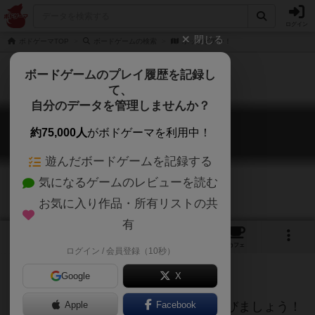
ログイン
閉じる
ボドゲーマTOP
ボードゲームの検索
ホップビアー！
ボードゲームのプレイ履歴を記録し
て、
自分のデータを管理しませんか？
ホップビアー！
約75,000人
がボドゲーマを利用中！
kronkorken CHAMPION
遊んだボードゲームを記録する
気になるゲームのレビューを読む
お気に入り作品・所有リストの共
有
2
4
32
トップ
画像
動画
レビュー
カフェ
ログイン / 会員登録（10秒）
Google
X
木製のビール瓶に王冠を投げつけて遊びましょう！
Apple
Facebook