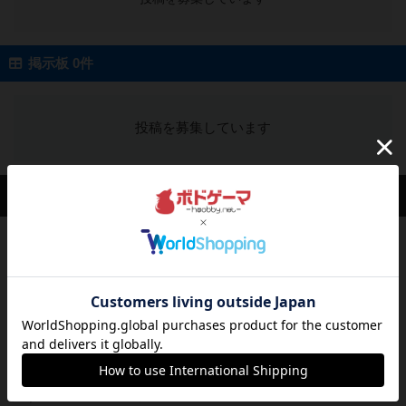
掲示板 0件
投稿を募集しています
会員の新しい投稿
レビュー
充実
ドゥームド・バタリオンズ：ASLモジュール11
『Squad Leader』用の追加マップとして発売され
たマップの#9...
40分前
by Chaco
レビュー
クロワ・ド・ゲール：ASLモジュール10
1992年にAvalon Hill社が出版した『Croix de Gu...
約1時間前
by Chaco