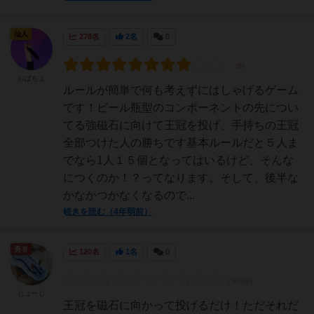
仙人
278名
2名
0
おぱちょ
ルールが簡単で何も考えずにはしゃげるゲーム
です！ビール瓶型のコンポーネントの先につい
てる強磁石に向けて王冠を投げ、手持ちの王冠
全部つけた人の勝ちです基本ルールだと５人ま
でなら1人１５個となってはいるけど、そんな
につくのか！？ってなります。そして、後半な
かなかつかなくなるので...
続きを読む（4年弱前）
勇者
120名
1名
0
じょーじ
王冠を磁石に向かって投げるだけ！ただそれだ