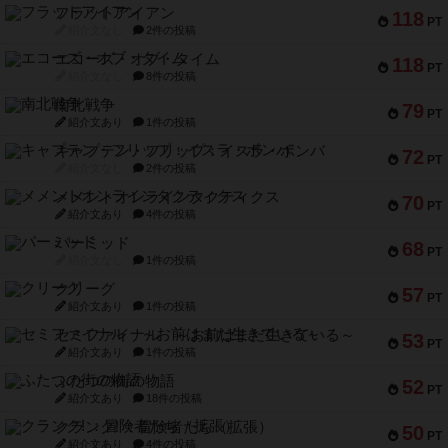
フラットアイアン
118
PT
紹介文なし
2件の投稿
エコーズ・オブ・タイム
118
PT
紹介文なし
8件の投稿
南北戦争
79
PT
紹介文あり
1件の投稿
キャプテン・フリップ：イスラ・ボンバ
72
PT
紹介文なし
2件の投稿
メメントオンラインタクティクス
70
PT
紹介文あり
4件の投稿
パーミッド
68
PT
紹介文なし
1件の投稿
クリーグ
57
PT
紹介文あり
1件の投稿
セミファイナル ～お前はまだ生きている～
53
PT
紹介文あり
1件の投稿
ふたつの街の物語
52
PT
紹介文あり
18件の投稿
クランク! ：冒険者たち（拡張）
50
PT
紹介文あり
4件の投稿