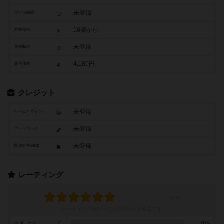
未登録
プレイ時間
16歳から
対象年齢
未登録
発売時期
4,180円
参考価格
クレジット
未登録
ゲームデザイン
未登録
アートワーク
未登録
関連企業/団体
レーティング
レーティングを行うには
ログイン
が必要です
0
0%
10点の人