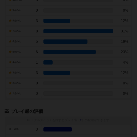
0
0%
9点の人
3
12%
8点の人
8
31%
7点の人
5
19%
6点の人
6
23%
5点の人
1
4%
4点の人
3
12%
3点の人
0
0%
2点の人
0
0%
1点の人
プレイ感の評価
トグルスイッチを押すとプレイ感（
※
）の投票ができます
3
運・確率