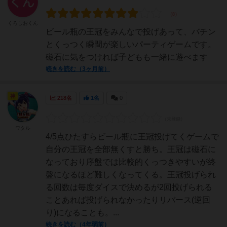
くろしおくん
ビール瓶の王冠をみんなで投げあって、バチン
とくっつく瞬間が楽しいパーティゲームです。
磁石に気をつければ子どもも一緒に遊べます
続きを読む（3ヶ月前）
神
218名
1名
0
ワタル
4/5点ひたすらビール瓶に王冠投げてくゲームで
自分の王冠を全部無くすと勝ち。王冠は磁石に
なっており序盤では比較的くっつきやすいが終
盤になるほど難しくなってくる。王冠投げられ
る回数は毎度ダイスで決めるが2回投げられる
ことあれば投げられなかったりリバース(逆回
り)になることも。...
続きを読む（4年弱前）