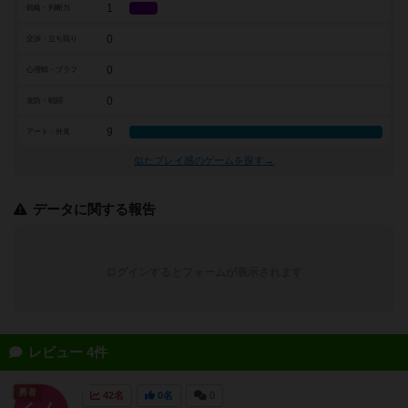
1
戦略・判断力
0
交渉・立ち回り
0
心理戦・ブラフ
0
攻防・戦闘
9
アート・外見
似たプレイ感のゲームを探す→
データに関する報告
ログインするとフォームが表示されます
レビュー 4件
勇者
42名
0名
0