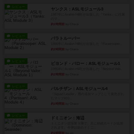
レビュー
ヤンクス：ASLモジュール3
1987年にAvalon Hill社が出版した『Yanks』に付属
のマ...
約2時間前
by Chaco
レビュー
パラトルーパー
1986年にAvalon Hill社が出版した『Paratrooper...
約2時間前
by Chaco
レビュー
ビヨンド・バロー：ASLモジュール1
1985年にAvalon Hill社が出版した『Beyond Valo...
約2時間前
by Chaco
レビュー
パルチザン：ASLモジュール4
『Squad Leader』用の追加マップとして発売され
たマップ#10...
約2時間前
by Chaco
レビュー
ドミニオン：海辺
ドミニオン拡張第３弾で、主に持続カードが追加
されます。今弾以前のドミニ...
約2時間前
by aki