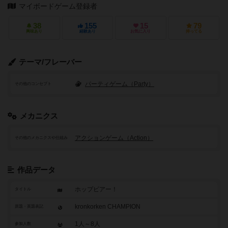
マイボードゲーム登録者
38
155
15
79
興味あり
経験あり
お気に入り
持ってる
テーマ/フレーバー
パーティゲーム（Party）
その他のコンセプト
メカニクス
アクションゲーム（Action）
その他のメカニクスや仕組み
作品データ
ホップビアー！
タイトル
kronkorken CHAMPION
原題・英題表記
1人～8人
参加人数