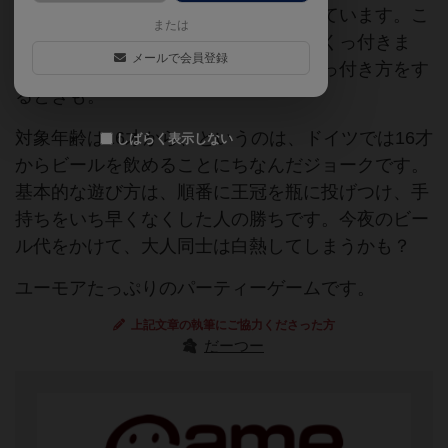
瓶の先端には強力なマグネットが入っています。こ
または
こに王冠を上手に当てるとパチッ、とくっ付きま
メールで会員登録
す。強力な磁力ゆえにまさか！な、くっ付き方をす
るときも。
対象年齢は16才から、というのは、ドイツでは16才
しばらく表示しない
からビールを飲めることにちなんだジョークです。
基本的な遊び方は、順番に王冠を瓶に投げつけ、手
持ちをいち早くなくした人の勝ちです。今夜のビー
ル代をかけて、大人同士は白熱してしまうかも？
ユーモアたっぷりのパーティーゲームです。
上記文章の執筆にご協力くださった方
だーつー