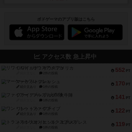
ボドゲーマのアプリ版はこちら
アクセス数 急上昇中
リワイルド：サウスアメリカ
552
PT
紹介文なし
2件の投稿
マーケットフレッシュ
170
PT
紹介文あり
1件の投稿
ファイアー・ブルズ / 火牛陣
141
PT
紹介文なし
1件の投稿
ワン・トゥ・ファイブ
122
PT
紹介文あり
1件の投稿
トランスオリエント・エクスプレス
119
PT
紹介文なし
1件の投稿