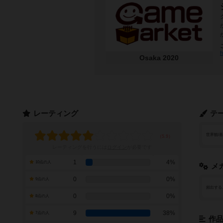
h
Osaka 2020
レーティング
テ
世界観/
レーティングを行うには
ログイン
が必要です
1
4%
10点の人
メ
0
0%
9点の人
頻出する
0
0%
8点の人
9
38%
7点の人
作