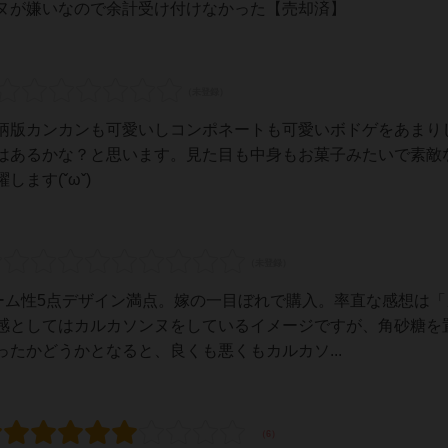
ヌが嫌いなので余計受け付けなかった【売却済】
柄版カンカンも可愛いしコンポネートも可愛いボドゲをあまり
はあるかな？と思います。見た目も中身もお菓子みたいで素敵
ます(ˇωˇ)
ーム性5点デザイン満点。嫁の一目ぼれで購入。率直な感想は「
感としてはカルカソンヌをしているイメージですが、角砂糖を
たかどうかとなると、良くも悪くもカルカソ...