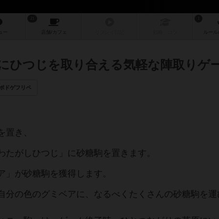
21
1
ュー
店舗/
カフェ
リプレイ
日記
戦略
・コツ
ルール
にひつじを取り合える気軽な陣取りゲ
ボドゲフリペ
。
を置き、
わたがしひつじ」に砂糖駒を置きます。
ア」が砂糖駒を獲得します。
自分の色のグミベアに、なるべくたくさんの砂糖駒を運