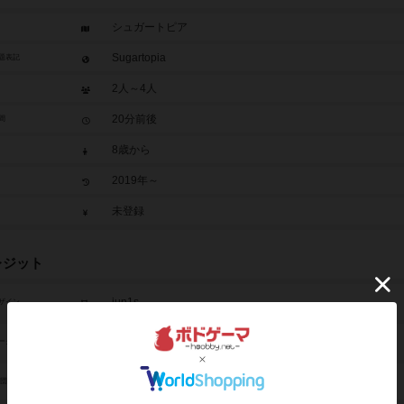
シュガートピア
Sugartopia
題表記
2人～4人
20分前後
間
8歳から
2019年～
未登録
レジット
jun1s
ザイン
井上 磨（Osamu Inoue）
ーク
ちゃがちゃがゲームズ（ChagaChaga Games）
/団体