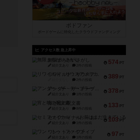
ボドファン
ボードゲームに特化したクラウドファンディング
アクセス数 急上昇中
無限まちがいさがし
574
PT
紹介文あり
2件の投稿
リワイルド：サウスアメリカ
389
PT
紹介文なし
2件の投稿
アンダー・ザ・テーブラー
378
PT
紹介文あり
1件の投稿
宵と暁の呪文書
133
PT
紹介文あり
8件の投稿
セミファイナル ～お前はまだ生きている～
103
PT
紹介文あり
1件の投稿
ワン・トゥ・ファイブ
97
PT
紹介文あり
1件の投稿