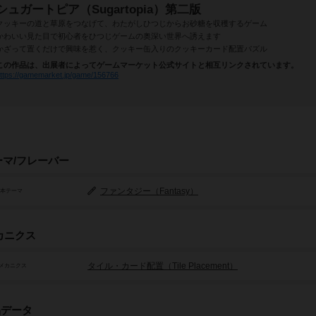
シュガートピア（Sugartopia）第二版
クッキーの道と草原をつなげて、わたがしひつじからお砂糖を収穫するゲーム
かわいい見た目で初心者をひつじゲームの奥深い世界へ誘えます
かざって置くだけで興味を惹く、クッキー缶入りのクッキーカード配置パズル
この作品は、出展者によってゲームマーケット公式サイトと相互リンクされています。
ttps://gamemarket.jp/game/156766
ーマ/フレーバー
ファンタジー（Fantasy）
基本テーマ
カニクス
タイル・カード配置（Tile Placement）
メカニクス
品データ