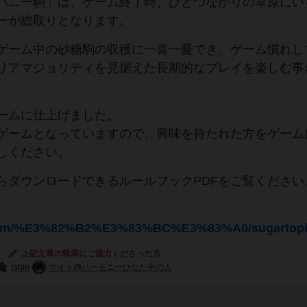
ハニー駒」は、ゲーム終了時、ひとつながりの草原にい
ーが総取りとなります。
ゲーム中の砂糖駒の収穫に一喜一憂でき、ゲーム慣れし
リアマジョリティを見据えた長期的なプレイを楽しむ事
ームに仕上げました。
ゲームとなっていますので、興味を持たれた方をゲーム
しください。
らダウンロードできるルールブックPDFをご覧ください
ee.com/%E3%82%B2%E3%83%BC%E3%83%A0/sugartopi
上記文章の執筆にご協力くださった方
jshin
マイト@ハーモニーひなた中の人