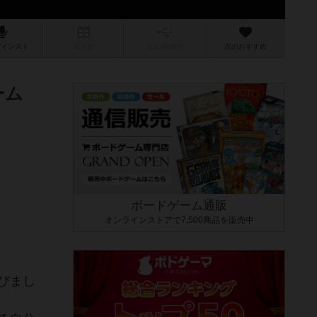
/インスト
掲示板
拡張/関連
作
次のおすすめ
ーム
ボードゲーム通販
オンラインストアで7,500商品を販売中
びまし