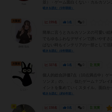
並）・ゲーム面白くない・カルカソン
has
続きを読む（5年弱前）
大賢者
199名
1名
0
簡単に言うとカルカソンヌの可愛い絵
でもゆるふわなデザインで誘いやすさ
ばない時もインテリアの一部として活躍し
静間 琉生
続きを読む（6年弱前）
大賢者
327名
1名
0
充実
個人的総合評価7点（10点満点中）ゲ
ソンヌ」の、、、似たゲーム？プレイ
イントを集めていくスタイル。面白かっ
じじい
続きを読む（約6年前）
神
158名
0名
0
充実