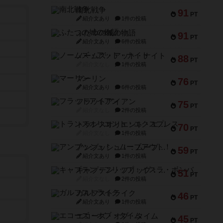
南北戦争
91
PT
紹介文あり
1件の投稿
ふたつの城の物語
91
PT
紹介文あり
6件の投稿
ノームズ・アット・ナイト
88
PT
紹介文なし
1件の投稿
マーリン
76
PT
紹介文あり
6件の投稿
フラットアイアン
75
PT
紹介文なし
2件の投稿
トランスオリエント・エクスプレス
70
PT
紹介文なし
1件の投稿
アンブッシュ！：ムーブアウト！
59
PT
紹介文あり
1件の投稿
キャプテン・フリップ：イスラ・ボンバ
51
PT
紹介文なし
2件の投稿
ガルフストライク
46
PT
紹介文あり
1件の投稿
エコーズ・オブ・タイム
45
PT