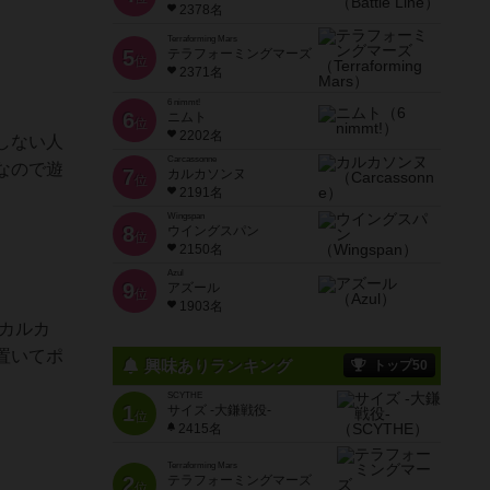
2378名
Terraforming Mars
5
テラフォーミングマーズ
位
2371名
6 nimmt!
6
ニムト
位
2202名
しない人
Carcassonne
なので遊
7
カルカソンヌ
位
2191名
Wingspan
8
ウイングスパン
位
2150名
Azul
9
アズール
位
1903名
カルカ
置いてポ
興味ありランキング
トップ50
SCYTHE
1
サイズ -大鎌戦役-
位
2415名
Terraforming Mars
2
テラフォーミングマーズ
位