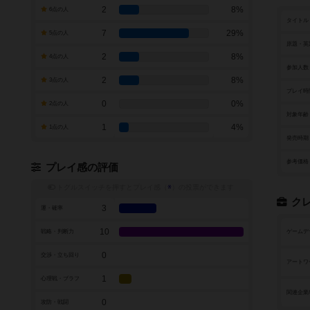
2
8%
6点の人
タイトル
7
29%
5点の人
原題・英
2
8%
4点の人
参加人数
2
8%
3点の人
プレイ時
0
0%
2点の人
対象年齢
1
4%
1点の人
発売時期
参考価格
プレイ感の評価
トグルスイッチを押すとプレイ感（
※
）の投票ができます
ク
3
運・確率
10
戦略・判断力
ゲームデ
0
交渉・立ち回り
アートワ
1
心理戦・ブラフ
関連企業
0
攻防・戦闘