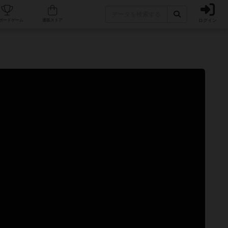
ログイン
カフェ/店舗
人気ボードゲーム
通販ストア