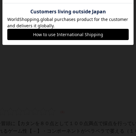
ー冒頭に【カタンを８０点として１００点満点で採点を行って
れるゲーム性【－】・コンポーネントがペラペラで萎える（１