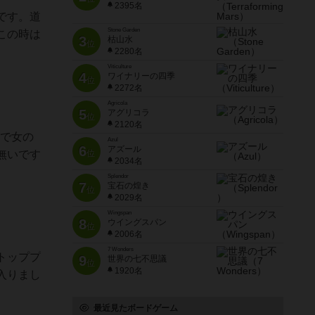
2395名
です。道
Stone Garden
この時は
3
枯山水
位
2280名
Viticulture
4
ワイナリーの四季
位
2272名
Agricola
5
アグリコラ
位
2120名
けで女の
Azul
6
アズール
無いです
位
2034名
Splendor
7
宝石の煌き
位
2029名
Wingspan
8
ウイングスパン
位
2006名
7 Wonders
トッププ
9
世界の七不思議
位
1920名
入りまし
最近見たボードゲーム