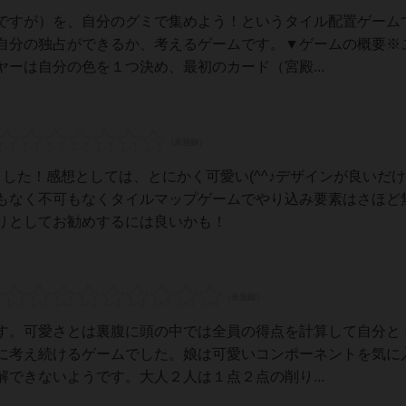
ですが）を、自分のグミで集めよう！というタイル配置ゲーム
自分の独占ができるか、考えるゲームです。▼ゲームの概要※
ーは自分の色を１つ決め、最初のカード（宮殿...
した！感想としては、とにかく可愛い(^^♪デザインが良いだ
もなく不可もなくタイルマップゲームでやり込み要素はさほど
りとしてお勧めするには良いかも！
す。可愛さとは裏腹に頭の中では全員の得点を計算して自分と
に考え続けるゲームでした。娘は可愛いコンポーネントを気に
できないようです。大人２人は１点２点の削り...