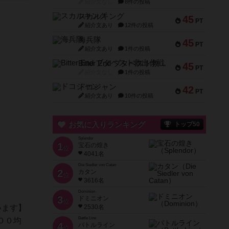
紹介文なし
8件の投稿
スカルキング
45
PT
紹介文あり
12件の投稿
海兵隊
45
PT
紹介文あり
1件の投稿
Bitter End ブタペスト救出作戦
45
PT
紹介文なし
1件の投稿
ドコジャン
42
PT
紹介文あり
10件の投稿
お気に入りランキング
トップ50
Splendor
1
宝石の煌き
位
4041名
Die Siedler von Catan
2
カタン
位
3616名
Dominion
3
ドミニオン
位
います】
2530名
Battle Line
００均
4
バトルライン
位