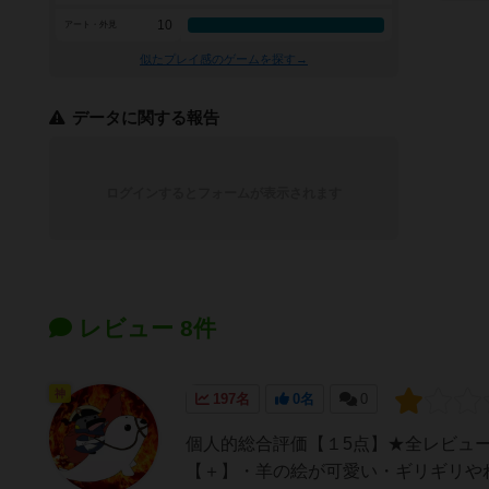
10
アート・外見
似たプレイ感のゲームを探す→
データに関する報告
ログインするとフォームが表示されます
レビュー 8件
神
197名
0名
0
個人的総合評価【１5点】★全レビュ
【＋】・羊の絵が可愛い・ギリギリや