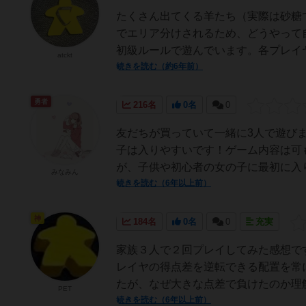
たくさん出てくる羊たち（実際は砂糖
でエリア分けされるため、どうやって
初級ルールで遊んでいます。各プレイヤ
atckt
続きを読む（約6年前）
勇者
216名
0名
0
友だちが買っていて一緒に3人で遊びま
子は入りやすいです！ゲーム内容は可
が、子供や初心者の女の子に最初に入
みなみん
続きを読む（6年以上前）
神
184名
0名
0
充実
家族３人で２回プレイしてみた感想で
レイヤの得点差を逆転できる配置を常
たが、なぜ大きな点差で負けたのか理解
PET
続きを読む（6年以上前）