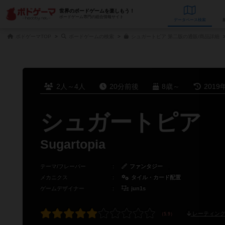
世界のボードゲームを楽しもう！
ボードゲーム専門の総合情報サイト
データベース
検
ボドゲーマTOP
ボードゲームの検索
シュガートピア 第二版の通販/商品詳細
2人～4人
20分前後
8歳～
2019
シュガートピア
Sugartopia
テーマ/フレーバー
：
ファンタジー
メカニクス
：
タイル・カード配置
ゲームデザイナー
：
jun1s
レーティング