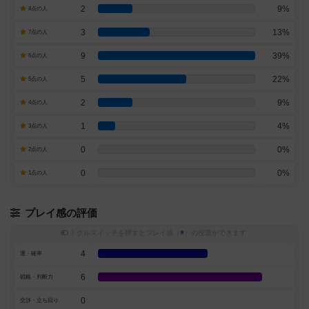
2
9%
8点の人
3
13%
7点の人
9
39%
6点の人
5
22%
5点の人
2
9%
4点の人
1
4%
3点の人
0
0%
2点の人
0
0%
1点の人
プレイ感の評価
トグルスイッチを押すとプレイ感（
※
）の投票ができます
4
運・確率
6
戦略・判断力
0
交渉・立ち回り