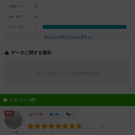
0
心理戦・ブラフ
0
攻防・戦闘
7
アート・外見
似たプレイ感のゲームを探す→
データに関する報告
ログインするとフォームが表示されます
レビュー 5件
勇者
117名
1名
0
イナ嬢