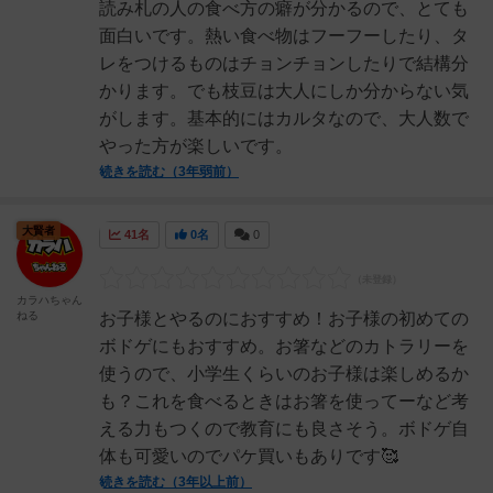
読み札の人の食べ方の癖が分かるので、とても
面白いです。熱い食べ物はフーフーしたり、タ
レをつけるものはチョンチョンしたりで結構分
かります。でも枝豆は大人にしか分からない気
がします。基本的にはカルタなので、大人数で
やった方が楽しいです。
続きを読む（3年弱前）
大賢者
41名
0名
0
カラハちゃん
ねる
お子様とやるのにおすすめ！お子様の初めての
ボドゲにもおすすめ。お箸などのカトラリーを
使うので、小学生くらいのお子様は楽しめるか
も？これを食べるときはお箸を使ってーなど考
える力もつくので教育にも良さそう。ボドゲ自
体も可愛いのでパケ買いもありです🥰
続きを読む（3年以上前）