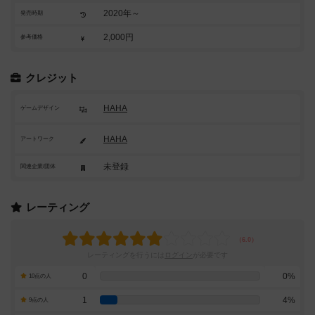
2020年～
発売時期
2,000円
参考価格
クレジット
HAHA
ゲームデザイン
HAHA
アートワーク
未登録
関連企業/団体
レーティング
レーティングを行うには
ログイン
が必要です
0
0%
10点の人
1
4%
9点の人