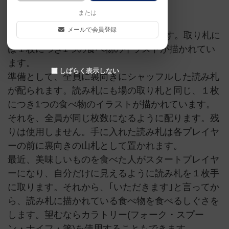
ゲームマーケット2020春
または
メールで会員登録
テーブルに36枚の取り札が広げられます。取り札に
は１枚につき1つの食べ物のイラストが描かれてい
ます。
しばらく表示しない
準備として、全員に裏向きにシャッフルした読み札
が配られます。読み札にも場の取り札と同じ、１枚
につき1つの食べ物のイラストが描かれています。
それを、全員が同じ枚数になるように配ります。残
りは使用しません。手に入れた読み札は各プレイヤ
ーの前に裏向きの山札として置かれます。
最近、美味しいものを食べた人がスタートプレイヤ
ーになり、自分だけに見えるように読み札を１枚手
に取ります。それから、｢いただきます｣と言ってか
ら、読み札に描かれている食べ物を食べるしぐさを
します。望むならカラトリー(フォーク・スプー
ン・ナイフ・箸)を使用することもできます。