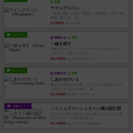
充実
ウイングスパン
（全体評価）☆10/6（普通）（難易度）☆4/5（世
界観・見た目）☆5...
約9時間前
by ハシオキ
レビュー
画像付き
充実
一線を画す
簡単に言うと、トリックテイキングでモダンアー
トを行う、と言ったゲーム。...
約10時間前
by タカミネコウヘイ
レビュー
画像付き
充実
しあわせのいと
舞台は全寮制の女子高。プレイヤーは探偵サイド
と犯人サイドに分かれて、探...
約10時間前
by タカミネコウヘイ
戦略やコツ
ノイシュヴァンシュタイン城の設計図
どうにも上手くあれもこれも満たせるようには置
けないので、入口の除去と入...
約11時間前
by オグランド（Oguland）