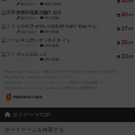
40
PT
紹介文あり
16件の投稿
世界の七不思議：都市
40
PT
紹介文あり
3件の投稿
トリックギア - ペルソナ5 ザ・ロイヤル-
37
PT
紹介文あり
6件の投稿
ノームズ・アット・ナイト
35
PT
紹介文なし
1件の投稿
フィッシェン2
33
PT
紹介文なし
1件の投稿
※Apple、Apple のロゴ は、米国および他の国々で登録されたApple Inc.の商標です。
※App Store は、Apple Inc.のサービスマークです。
※Android は、グーグル インコーポレイテッドの商標または登録商標です。
※Google Play とそのロゴは、Google Inc.の商標または登録商標です。
ボドゲーマTOP
ボードゲームを検索する