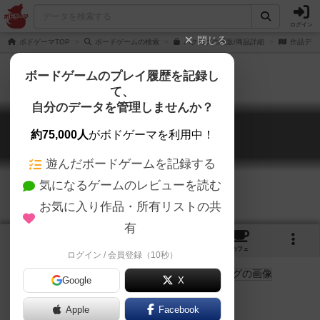
ログイン
閉じる
ボドゲーマTOP
ボードゲームの検索
パクモグの通販/商品詳細
作品デー
ボードゲームのプレイ履歴を記録し
て、
自分のデータを管理しませんか？
パクモグ
約75,000人
がボドゲーマを利用中！
PAKUMOGU
遊んだボードゲームを記録する
気になるゲームのレビューを読む
お気に入り作品・所有リストの共
有
3
3
5
38
トップ
画像
動画
レビュー
カフェ
ログイン / 会員登録（10秒）
Google
X
食べる仕草でカルタ取り
Apple
Facebook