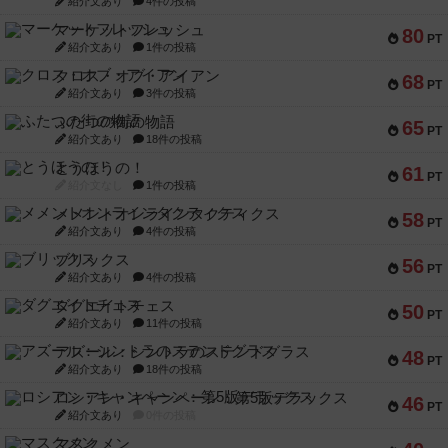
紹介文あり
4件の投稿
マーケットフレッシュ
80
PT
紹介文あり
1件の投稿
クロス・オブ・アイアン
68
PT
紹介文あり
3件の投稿
ふたつの街の物語
65
PT
紹介文あり
18件の投稿
とうほうの！
61
PT
紹介文なし
1件の投稿
メメントオンラインタクティクス
58
PT
紹介文あり
4件の投稿
ブリックス
56
PT
紹介文あり
4件の投稿
ダグエイトチェス
50
PT
紹介文あり
11件の投稿
アズール：シントラのステンドグラス
48
PT
紹介文あり
18件の投稿
ロシアン・キャンペーン：第5版デラックス
46
PT
紹介文あり
0件の投稿
マスクメン