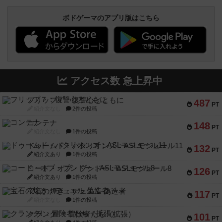
ボドゲーマのアプリ版はこちら
アクセス数 急上昇中
フリップ７：復讐心とともに
487
PT
紹介文なし
2件の投稿
コンテナ
148
PT
紹介文なし
1件の投稿
ドゥームド・バタリオンズ：ASLモジュール11
132
PT
紹介文あり
1件の投稿
コード・オブ・ブシドー：ASLモジュール8
126
PT
紹介文あり
1件の投稿
宝石の煌き：デュエル 偽造者
117
PT
紹介文なし
1件の投稿
クランク! ：冒険者たち（拡張）
101
PT