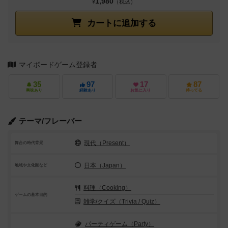
1,980
¥
（税込）
カートに追加する
マイボードゲーム登録者
35
97
17
87
興味あり
経験あり
お気に入り
持ってる
テーマ/フレーバー
現代（Present）
舞台の時代背景
日本（Japan）
地域や文化圏など
料理（Cooking）
ゲームの基本目的
雑学/クイズ（Trivia / Quiz）
パーティゲーム（Party）