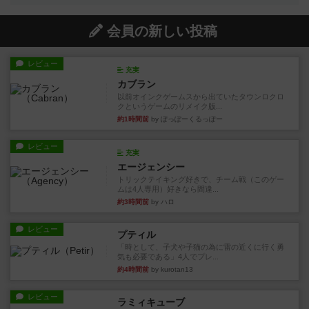
会員の新しい投稿
レビュー
充実
カブラン
以前オインクゲームスから出ていたタウンロクロ
クというゲームのリメイク版...
約1時間前
by ぽっぽーくるっぽー
レビュー
充実
エージェンシー
トリックテイキング好きで、チーム戦（このゲー
ムは4人専用）好きなら間違...
約3時間前
by ハロ
レビュー
プティル
「時として、子犬や子猫の為に雷の近くに行く勇
気も必要である」4人でプレ...
約4時間前
by kurotan13
レビュー
ラミィキューブ