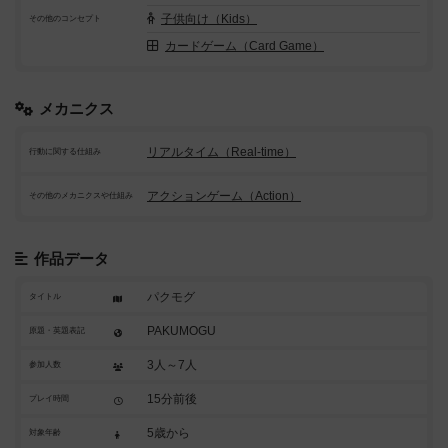
子供向け（Kids）
その他のコンセプト
カードゲーム（Card Game）
メカニクス
リアルタイム（Real-time）
行動に関する仕組み
アクションゲーム（Action）
その他のメカニクスや仕組み
作品データ
パクモグ
タイトル
PAKUMOGU
原題・英題表記
3人～7人
参加人数
15分前後
プレイ時間
5歳から
対象年齢