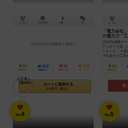
2～4人
15分前後
6歳～
9件
2～5人
「電力会社」
の電力で「工
2010年国際ゲ
作品説明文の編集者を募集中
デンギーク賞（
ミネート 今度
ぞれ自分の工場をも
81
324
43
176
65
興味あり
経験あり
お気に入り
持ってる
興味あり
カートに追加する
再
6,600円（税込）
4
5
No.
No.