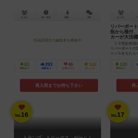
3～6人
10～20分
8歳～
5件
2～4人
リバーボート
拓から植付、
カーが大活躍
作品説明文の編集者を募集中
１９世紀初頭の
リバーボートの
ャンスをもたら
たな土地を開墾し
61
293
46
142
120
興味あり
経験あり
お気に入り
持ってる
興味あり
再入荷までお待ち下さい
再
16
17
No.
No.
トランプ、トリックス、ゲーム！