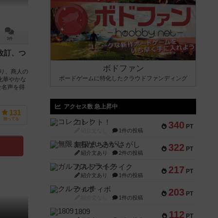
3件
改訂、つ
ボドファン
り、商人の
ボードゲームに特化したクラウドファンディング
化華やかな
せ名声を得
アクセス数 急上昇中
131
持ってる
コレクト！
340
PT
紹介文なし
1件の投稿
無限まちがいさがし
322
PT
紹介文あり
2件の投稿
ガルフストライク
217
PT
紹介文あり
1件の投稿
クルティボ
203
PT
紹介文なし
1件の投稿
1809
112
PT