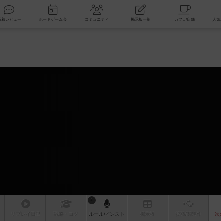
索
新着レビュー
ボードゲーム会
コミュニティ
掲示板一覧
ム
1
リプレイ
日記
戦略
・コツ
ルール
/インスト
掲示板
拡張/関連
作
次