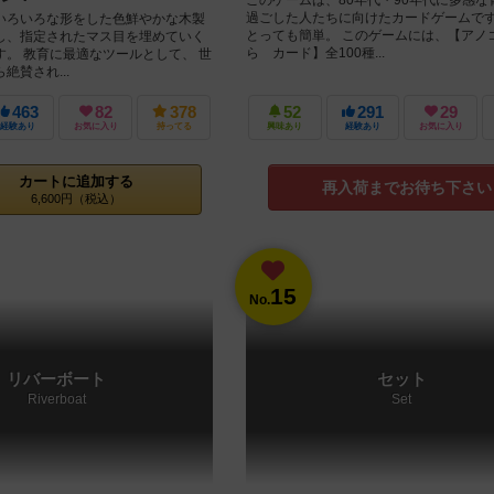
過ごした人たちに向けたカードゲームです
いろいろな形をした色鮮やかな木製
とっても簡単。 このゲームには、【アノ
し、指定されたマス目を埋めていく
ら カード】全100種...
す。 教育に最適なツールとして、 世
絶賛され...
463
82
378
52
291
29
経験あり
お気に入り
持ってる
興味あり
経験あり
お気に入り
カートに追加する
再入荷までお待ち下さい
6,600円（税込）
15
No.
リバーボート
セット
Riverboat
Set