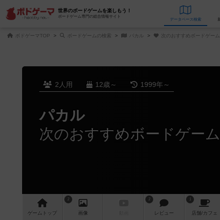
世界のボードゲームを楽しもう！
ボードゲーム専門の総合情報サイト
データベース
検
ボドゲーマTOP
ボードゲームの検索
パカル
次のおすすめボードゲーム
2人用
12歳～
1999年～
パカル
次のおすすめボードゲー
2
2
1
ゲーム
トップ
画像
動画
レビュー
店舗/
カフェ