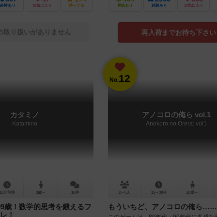
経験あり
お気に入り
持ってる
興味あり
経験あり
お気に入り
の取り扱いがありません
再入荷までお待ち下さい
12
No.
カタミノ
アノコロの俺ら vol.1
Katamino
Anokoro no Orera: vol1
10分前後
3歳～
10件
2～5人
15～30分
20歳～
99歳！数学的思考を鍛えるフ
もういちど、アノコロの俺ら……
レ！
このゲームは、80年代・90年代に多感な