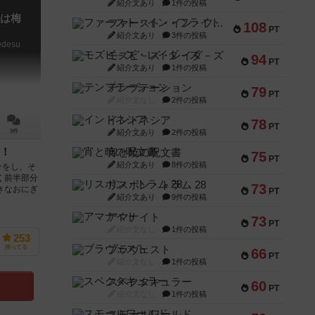
紹介文あり
1件の投稿
は梅
ファースト・イン・フライト
108
PT
紹介文あり
3件の投稿
edesu
モズビ－ズ・レイダ－ズ
94
PT
紹介文あり
1件の投稿
テンプテーション
79
PT
紹介文なし
2件の投稿
インドネシア
78
PT
紹介文あり
2件の投稿
3件
！
宵と暁の呪文書
75
PT
紹介文あり
8件の投稿
介をし、そ
く前半部分
リスボン・トラム 28
73
きなおにぎ
PT
紹介文あり
9件の投稿
アマナイト
73
PT
紹介文なし
1件の投稿
253
ブラヴェスト
持ってる
66
PT
紹介文なし
1件の投稿
スペクタキュラー
60
PT
紹介文なし
1件の投稿
スモールワールド