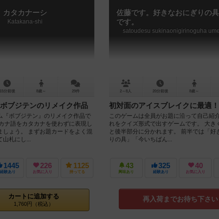
カタカナーシ
佐藤です。好きなおにぎりの具
Katakana-shi
です。
satoudesu sukinaonigirinoguha um
15分前後
8歳～
29件
2～8人
20分前後
8歳～
ボブジテンのリメイク作品
初対面のアイスブレイクに最適！
ム『ボブジテン』のリメイク作品で
このゲームは全員がお題に沿って自己紹
タカナ語をカタカナを使わずに表現し
れをクイズ形式で出すゲームです。 大き
ましょう。 まずお題カードをよく混
と後半部分に分かれます。 前半では「好
山札にし...
りの具」「今いちばん...
1445
226
1125
43
325
40
経験あり
お気に入り
持ってる
興味あり
経験あり
お気に入り
カートに追加する
再入荷までお待ち下さい
1,760円（税込）