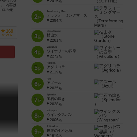
2415名
。 内容は
コロの俺
Terraforming Mars
2
テラフォーミングマーズ
位
2394名
169
Stone Garden
3
枯山水
持ってる
位
2281名
Viticulture
4
ワイナリーの四季
位
2272名
Agricola
5
アグリコラ
位
2119名
Azul
6
アズール
位
2035名
Splendor
7
宝石の煌き
位
2028名
Wingspan
8
ウイングスパン
位
2006名
7 Wonders
9
世界の七不思議
位
1919名