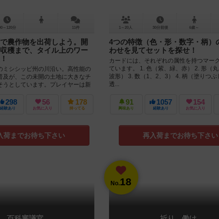
90～120分
11件
1～20人
30分前後
6歳～
で農作物を出荷しよう。開
4つの特徴（色・形・数字・柄）
収穫まで、タイル上のワー
わせを見てセットを探せ！
！
カードには、それぞれの属性を持つマー
ています。 1. 色（紫、緑、赤） 2. 形（
ミシシッピ州の川沿い。高性能の
波形） 3. 数（1、2、3） 4. 柄（塗りつ
普及が、この未開の土地に大きなチ
透...
そうとしています。プレイヤーは新
、作物を植え、収穫し...
298
56
178
91
1057
154
経験あり
お気に入り
持ってる
興味あり
経験あり
お気に入り
入荷までお待ち下さい
再入荷までお待ち下さい
18
No.
百科審議官
祈り、働け