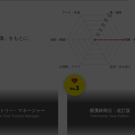
価」をもとに、
。
3
No.
トリー・マネージャー
横濱紳商伝：改訂版
r Grid: Factory Manager
Yokohama: New Edition