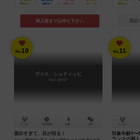
興味あり
経験あり
お気に入り
持ってる
興味あり
通販
再入荷までお待ち下さい
10
11
No.
No.
ヴァス・シュティッヒ
Was sticht?
3～4人
60分前後
12歳～
6件
1～2人
面白すぎて、目が回る！
対象年齢3〜
ランスの脳ト
ゲーム開始時に取る４枚の課題カードの達成を目指