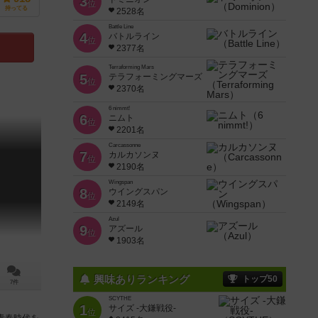
3
位
持ってる
2528名
Battle Line
4
バトルライン
位
2377名
Terraforming Mars
5
テラフォーミングマーズ
位
2370名
6 nimmt!
6
ニムト
位
2201名
Carcassonne
7
カルカソンヌ
位
2190名
Wingspan
8
ウイングスパン
位
2149名
Azul
9
アズール
位
1903名
興味ありランキング
トップ50
7件
SCYTHE
1
サイズ -大鎌戦役-
位
青春時代を