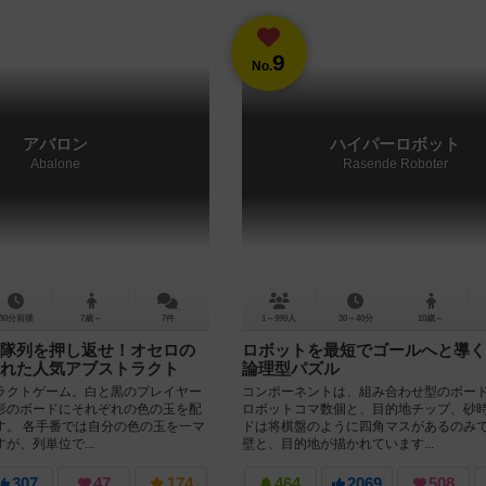
9
No.
アバロン
ハイパーロボット
Abalone
Rasende Roboter
30分前後
7歳～
7件
1～999人
30～40分
10歳～
隊列を押し返せ！オセロの
ロボットを最短でゴールへと導く
れた人気アブストラクト
論理型パズル
ラクトゲーム。白と黒のプレイヤー
コンポーネントは、組み合わせ型のボー
形のボードにそれぞれの色の玉を配
ロボットコマ数個と、目的地チップ、砂時
す。 各手番では自分の色の玉を一マ
ドは将棋盤のように四角マスがあるのみ
が、列単位で...
壁と、目的地が描かれています...
307
47
174
464
2069
508