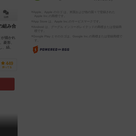
※Apple、Apple のロゴ は、米国および他の国々で登録された
Apple Inc.の商標です。
11件
※App Store は、Apple Inc.のサービスマークです。
の組み合
※Android は、グーグル インコーポレイテッドの商標または登録商
標です。
※Google Play とそのロゴは、Google Inc.の商標または登録商標で
クが描かれ
す。
丸、菱形、
ぶし、縞、
449
持ってる