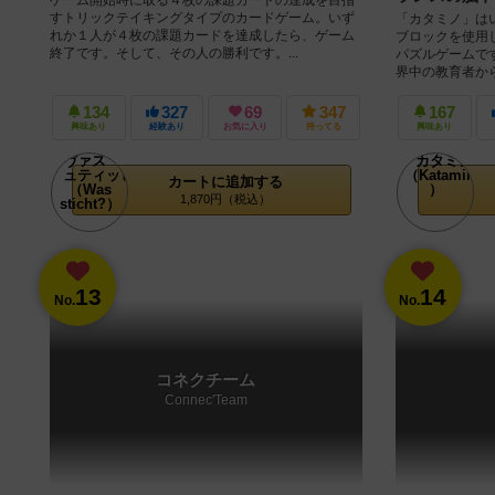
すトリックテイキングタイプのカードゲーム。いず
「カタミノ」は
れか１人が４枚の課題カードを達成したら、ゲーム
ブロックを使用
終了です。そして、その人の勝利です。...
パズルゲームで
界中の教育者から
134
327
69
347
167
興味あり
経験あり
お気に入り
持ってる
興味あり
カートに追加する
1,870円（税込）
13
14
No.
No.
コネクチーム
Connec'Team