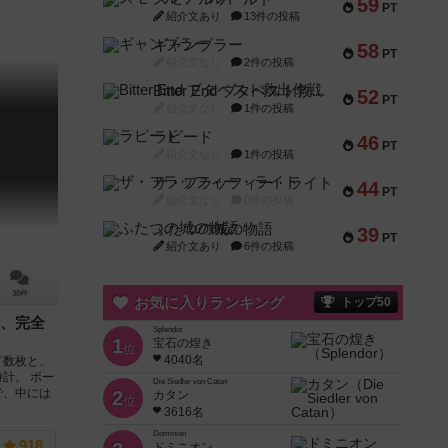
59
PT
紹介文あり
13件の投稿
ギャンブラー
58
PT
紹介文なし
2件の投稿
Bitter End ブタペスト救出作戦
52
PT
紹介文なし
1件の投稿
ラピード
46
PT
紹介文なし
1件の投稿
ザ・フラッフィー・ライト
44
PT
紹介文なし
0件の投稿
ふたつの城の物語
39
PT
紹介文あり
6件の投稿
38件
お気に入りランキング
トップ50
、完全
Splendor
1
宝石の煌き
位
4040名
ド数枚と、
計。 ボー
Die Siedler von Catan
で、中には
2
カタン
位
3616名
Dominion
918
ドミニオン