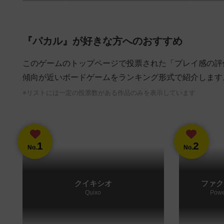
『パカル』が好きな方へのおすすめ
このゲームのトップページで投票された「プレイ感の評
傾向が近いボードゲームをランキング形式で紹介します
※リストには一定の投票数がある作品のみを表示しています
1
2
No.
No.
クイキシオ
ファク
Quixo
Powe