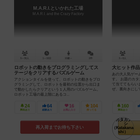
M.A.R.I.といかれた工場
M.A.R.I. and the Crazy Factory
5～30人
1～10分
10歳～
2件
3～8人
ロボットの動きをプログラミングしてス
大ヒット作品
テージをクリアするパズルゲーム
あの大人気ゲー
す。 お題のカ
アクションタイルを使って、ロボットの動きをプロ
て当ててもらい
グラミングして、ロボットを最初の位置から出口ま
ぜ、裏向きにして
で動かしたらクリアという１人用のパズルゲーム。
ロボット工場の最上階にあるコ...
24
64
16
104
160
興味あり
経験あり
お気に入り
持ってる
興味あり
再入荷までお待ち下さい