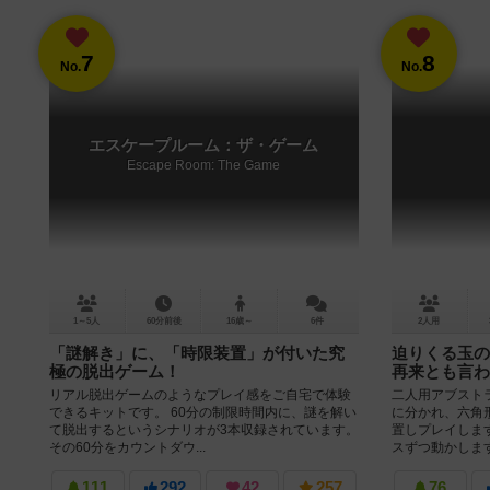
7
8
No.
No.
エスケープルーム：ザ・ゲーム
Escape Room: The Game
1～5人
60分前後
16歳～
6件
2人用
「謎解き」に、「時限装置」が付いた究
迫りくる玉の
極の脱出ゲーム！
再来とも言わ
リアル脱出ゲームのようなプレイ感をご自宅で体験
二人用アブスト
できるキットです。 60分の制限時間内に、謎を解い
に分かれ、六角
て脱出するというシナリオが3本収録されています。
置しプレイしま
その60分をカウントダウ...
スずつ動かします
111
292
42
257
76