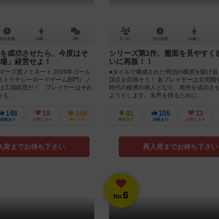
60分前後
12歳～
2件
2～4人
90分前後
12歳～
を成功させたら、今度はそ
シリーズ第1作、盤面を見やすく
場」経営せよ！
いに再版！！
ーマーズ賞ノミネート 2010年ゴール
●タイルで構成された明治の横濱を駆け巡
ストラテジーボードゲーム部門）ノ
頂点を目指そう！ 各プレイヤーは文明開
は工場経営だ！ プレイヤーはそれ
時代の横濱の商人となり、商売を成功さ
...
ようとします。名声を得るために...
148
19
148
81
105
33
経験あり
お気に入り
持ってる
興味あり
経験あり
お気に入り
入荷までお待ち下さい
再入荷までお待ち下さい
6
No.