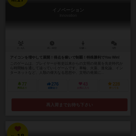
No.
イノベーション
Innovation
2～4人
45～60分
12歳～
5件
アイコンを増やして展開！得点を稼いで制覇！特殊勝利でYou Win!
このゲームは、プレイヤーが有史以来からの文明の発展を先史時代か
ら時間軸を通して辿っていくゲームです。車輪、火薬、進化論、イン
ターネットなど、人類の偉大なる思想や、文明の発展に...
77
276
43
228
興味あり
経験あり
お気に入り
持ってる
再入荷までお待ち下さい
18