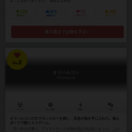
ることは多々あります。 強固な文明を...
129
471
72
292
興味あり
経験あり
お気に入り
持ってる
再入荷までお待ち下さい
2
No.
オリハルコン
Orichalcum
2～4人
45～60分
10歳～
2件
オリハルコンの力でモンスターを倒し、安息の地を手に入れろ。個人
ボードで競う４Ｘゲーム。
言い伝えの通り、アトランティス大陸が沈む日は近いようだ。この