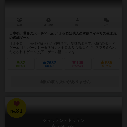
2人用
15～30分
5歳～
17件
日本発、世界のボードゲーム ／ オセロは他人の空似？イギリス生まれ
の伝統ゲーム
【オセロ】 商標登録された固有名詞。茨城県水戸市、発祥のボード
ゲーム 【リバーシ】一般名称。オセロよりも先にイギリスで考えられ
たとされるゲーム 交互にゲーム盤にコマを...
32
2632
146
935
興味あり
経験あり
お気に入り
持ってる
通販の取り扱いがありません
31
No.
ショッテン・トッテン
Schotten Totten