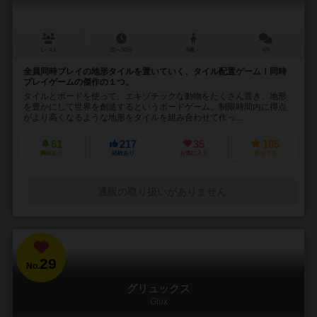
1～4人
20～30分
8歳～
4件
全員同時プレイの地形タイルを置いていく、タイル配置ゲーム！同時
プレイゲームの傑作の１つ。
タイルとボードを使って、エキゾチックな動物をたくさん置き、地形
を豊かにして世界を創造するというボードゲーム。制限時間内に得点
がより高くなるような地形をタイルを組み合わせて作っ...
61
217
35
105
興味あり
経験あり
お気に入り
持ってる
通販の取り扱いがありません
29
No.
グリュックス
Glüx