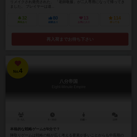
リメイクされ発売された、 「老師敬服」が二人専用になって帰ってき
ました。 プレイヤーは道...
32
80
13
114
興味あり
経験あり
お気に入り
持ってる
再入荷までお待ち下さい
4
No.
八分帝国
Eight-Minute Empire
2～5人
8～20分
13歳～
11件
本格的な戦略ゲームが8分で？
陣取りゲームは戦略の幅が広く考える要素が多いことからも中長期の