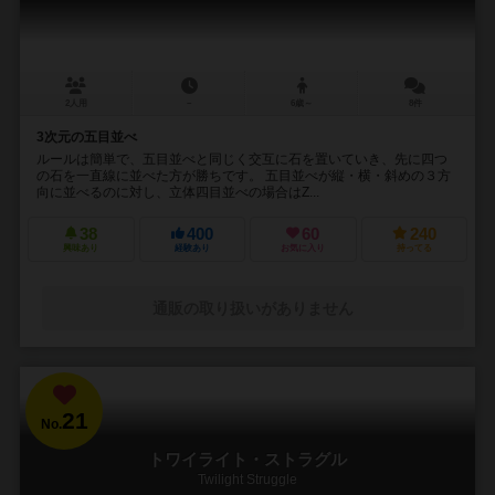
2人用
－
6歳～
8件
3次元の五目並べ
ルールは簡単で、五目並べと同じく交互に石を置いていき、先に四つ
の石を一直線に並べた方が勝ちです。 五目並べが縦・横・斜めの３方
向に並べるのに対し、立体四目並べの場合はZ...
38
400
60
240
興味あり
経験あり
お気に入り
持ってる
通販の取り扱いがありません
21
No.
トワイライト・ストラグル
Twilight Struggle