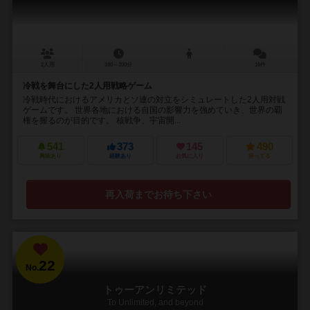
2人用
180～300分
16件
冷戦を舞台にした2人用戦略ゲーム
冷戦時代におけるアメリカとソ連の対立をシミュレートした2人用対戦
ゲームです。 世界各地における自国の影響力を強めていき、世界の覇
権を握るのが目的です。 核戦争、宇宙開...
541
373
145
490
興味あり
経験あり
お気に入り
持ってる
再入荷までお待ち下さい
22
No.
トゥーアンリミテッド
To Unlimited, and beyond