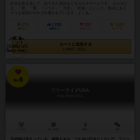
好きな歌を流して、出てきた単語をとるカルタゲームです。 カルタに
は、「君」「愛」「いつか」「大切」「約束」といった、歌詞にあり
そうな単語がそれぞれ書かれています。よくあ...
279
1780
297
1591
興味あり
経験あり
お気に入り
持ってる
カートに追加する
1,408円（税込）
6
No.
フリーライドUSA
Free Ride USA
1～5人
50～90分
10歳～
2件
目的地は決まっている、線路もある。でも今は行きたくない⁉ フリー