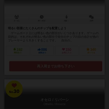
2～4人
30～45分
8歳～
15件
明るい部屋にたくさんのチップを配置しよう
ゲームボード上には明るい色の部分がいくつかあります。ゲームの
目的は、それぞれの明るい色の部分で自分のチップの目の合計が他の
プレーヤーより大きくすることです。 自分の...
192
886
150
340
興味あり
経験あり
お気に入り
持ってる
再入荷までお待ち下さい
30
No.
オセロ / リバーシ
Othello / Reversi