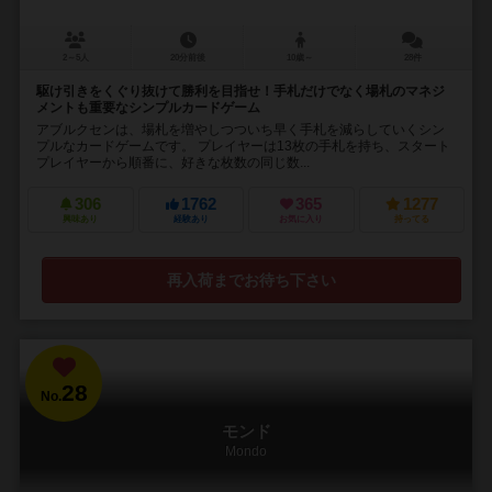
2～5人
20分前後
10歳～
28件
駆け引きをくぐり抜けて勝利を目指せ！手札だけでなく場札のマネジ
メントも重要なシンプルカードゲーム
アブルクセンは、場札を増やしつついち早く手札を減らしていくシン
プルなカードゲームです。 プレイヤーは13枚の手札を持ち、スタート
プレイヤーから順番に、好きな枚数の同じ数...
306
1762
365
1277
興味あり
経験あり
お気に入り
持ってる
再入荷までお待ち下さい
28
No.
モンド
Mondo