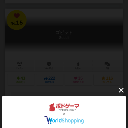
15
No.
ゴビット
Gobbit
2～8人
10～20分
6歳～
3件
43
222
35
116
興味あり
経験あり
お気に入り
持ってる
通販の取り扱いがありません
16
No.