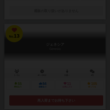
通販の取り扱いがありません
13
No.
ジェネシア
Genesia
1～5人
40～100分
12歳～
4件
55
84
11
105
興味あり
経験あり
お気に入り
持ってる
再入荷までお待ち下さい