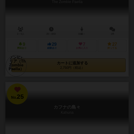
The Zombie Paella
2～5人
20～40分
10歳～
1件
9
29
7
27
興味あり
経験あり
お気に入り
持ってる
カートに追加する
2,750円（税込）
25
No.
カフナの島々
Kahuna