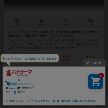
2人用
20分前後
8歳～
2件
バトルラインの元となった作品です。にぎやかな雰囲気でより和やか
に遊べます。戦略カードがなく、よりシンプルです。
ライナー・クニツィアのバトルラインより前の作品です。 バトルライ
ンは戦いがテーマでしたが、ショッテントッテンでは賑やかなおじさ
んたちが色鮮やかに描かれており、牧歌的なイメー...
96
138
44
101
興味あり
経験あり
お気に入り
持ってる
通販の取り扱いがありません
32
No.
デンジャー