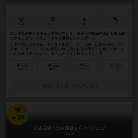
2～4人
45～55分
10歳～
9件
シンボルの周りをタイルで埋めていき、タイルの数値の合計を最大値
にすることで、そのシンボルを獲得していくゲーム
日本地図上の各都市へタイルを配置し、兜、仏像、田畑を獲得してい
くボードゲーム。１つの種類の駒（兜か仏像か田畑）の全てがボード
上から取り去られたら、その人の手番を最後まで行って...
129
362
61
190
興味あり
経験あり
お気に入り
持ってる
通販の取り扱いがありません
20
No.
立体四目 / 立体四目ならべ / ビンゴ
Line 4