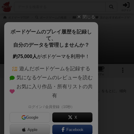
ログイン
閉じる
ボドゲーマTOP
ボードゲームの検索
マテマジ
次のおすすめボードゲー
ボードゲームのプレイ履歴を記録し
て、
マテマジ
自分のデータを管理しませんか？
次のおすすめボードゲーム
約75,000人
がボドゲーマを利用中！
遊んだボードゲームを記録する
4
1
トップ
画像
動画
レビュー
カフェ
気になるゲームのレビューを読む
『マテマジ』が好きな方へのおすすめ
お気に入り作品・所有リストの共
このゲームのトップページで投票された「プレイ感の評価」をもとに、傾向
有
が近いボードゲームをランキング形式で紹介します。
※リストには一定の投票数がある作品のみを表示しています
ログイン / 会員登録（10秒）
Google
X
Apple
Facebook