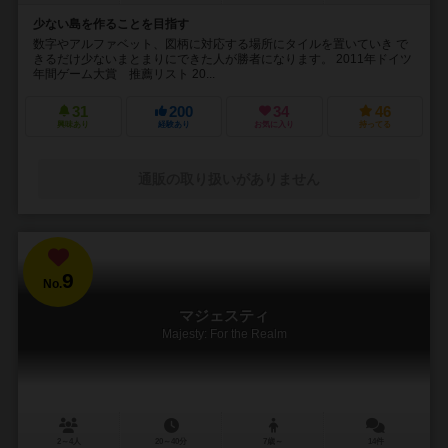
少ない島を作ることを目指す
数字やアルファベット、図柄に対応する場所にタイルを置いていき で
きるだけ少ないまとまりにできた人が勝者になります。 2011年ドイツ
年間ゲーム大賞 推薦リスト 20...
31
200
34
46
興味あり
経験あり
お気に入り
持ってる
通販の取り扱いがありません
9
No.
マジェスティ
Majesty: For the Realm
2～4人
20～40分
7歳～
14件