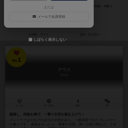
または
メールで会員登録
しばらく表示しない
1
No.
デウス
Deus
2～4人
60～90分
14歳～
6件
建築し、供物を捧げ、一番の文明を築き上げろ！
プレイヤーはそれぞれ自分の文明があり、一番発展できたプレイヤー
の勝ちです。 建築を行ったり、軍事や交易、神への捧げ物など、でき