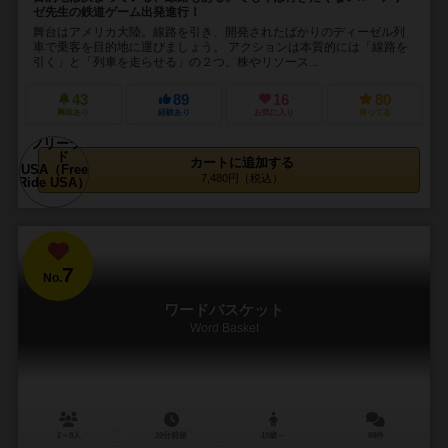
ゼ先生の鉄道ゲーム出発進行！
舞台はアメリカ大陸。線路を引き、開発されたばかりのディーゼル列
車で乗客を目的地に運びましょう。 アクションは本質的には「線路を
引く」と「列車を走らせる」の２つ。株やリソース...
43
89
16
80
興味あり
経験あり
お気に入り
持ってる
カートに追加する
7,480円（税込）
7
No.
ワードバスケット
Word Basket
2～8人
10分前後
10歳～
69件