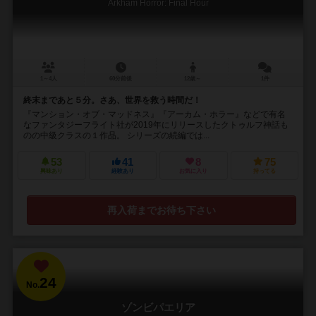
Arkham Horror: Final Hour
1～4人
60分前後
12歳～
1件
終末まであと５分。さあ、世界を救う時間だ！
『マンション・オブ・マッドネス』『アーカム・ホラー』などで有名
なファンタジーフライト社が2019年にリリースしたクトゥルフ神話も
のの中級クラスの１作品。 シリーズの続編では...
53
41
8
75
興味あり
経験あり
お気に入り
持ってる
再入荷までお待ち下さい
24
No.
ゾンビパエリア