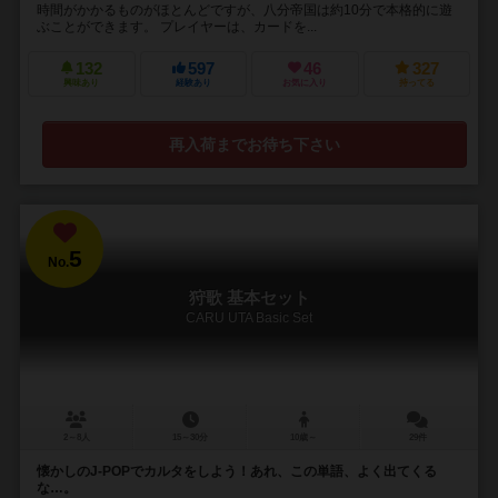
時間がかかるものがほとんどですが、八分帝国は約10分で本格的に遊
ぶことができます。 プレイヤーは、カードを...
132
597
46
327
興味あり
経験あり
お気に入り
持ってる
再入荷までお待ち下さい
5
No.
狩歌 基本セット
CARU UTA Basic Set
2～8人
15～30分
10歳～
29件
懐かしのJ-POPでカルタをしよう！あれ、この単語、よく出てくる
な…。