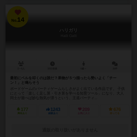
14
No.
ハリガリ
Halli Galli
2～6人
10分前後
6歳～
16件
最初にベルを叩くのは誰だ？果物が５つ揃ったら勢いよく「チー
ン！」と鳴らそう
ボードゲームのパーティゲームらしさがよく出ている作品です。 子供
にとって「楽しく足し算・引き算を学べる知育ツール」になり、大人
同士が遊べば妙な熱気が漂うという、王道パーティ...
177
1243
209
676
興味あり
経験あり
お気に入り
持ってる
通販の取り扱いがありません