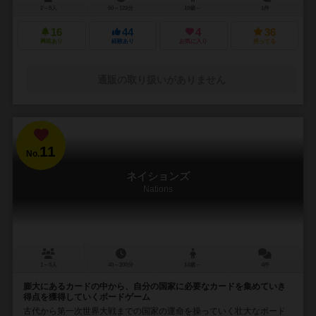
2～5人
60～120分
10歳～
1件
16
44
4
36
興味あり
経験あり
お気に入り
持ってる
通販の取り扱いがありません
11
No.
ネイションズ
Nations
1～5人
40～200分
14歳～
4件
膨大にあるカードの中から、自分の国家に必要なカードを集めていき
得点を獲得していくボードゲーム
古代から第一次世界大戦までの国家の運命を操っていく壮大なボード