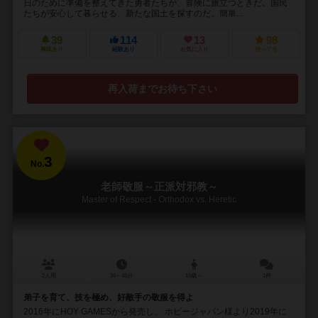
日のために準備を整えてきた勇者たちが、冒険に旅立つときだ。国民
たちが安心して暮らせる、新たな国土を探すのだ。簡単...
39
114
13
98
興味あり
経験あり
お気に入り
持ってる
再入荷までお待ち下さい
3
No.
老師敬服～正派対邪教～
Master of Respect - Orthodox vs. Heretic
2人用
30～45分
10歳～
1件
弟子を育て、技を極め、好敵手の敬服を得よ
2016年にHOY GAMESから発売し、 ホビージャパン様より2019年に