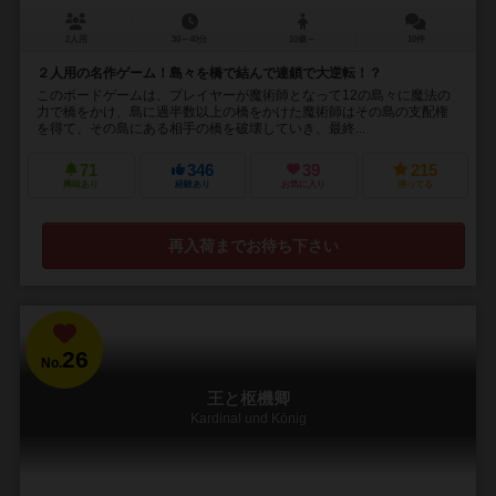
2人用
30～40分
10歳～
10件
２人用の名作ゲーム！島々を橋で結んで連鎖で大逆転！？
このボードゲームは、プレイヤーが魔術師となって12の島々に魔法の
力で橋をかけ、島に過半数以上の橋をかけた魔術師はその島の支配権
を得て、その島にある相手の橋を破壊していき、最終...
71
346
39
215
興味あり
経験あり
お気に入り
持ってる
再入荷までお待ち下さい
26
No.
王と枢機卿
Kardinal und König