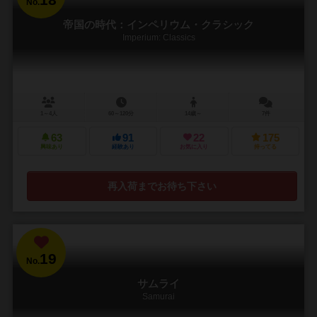
No.
帝国の時代：インペリウム・クラシック
Imperium: Classics
1～4人
60～120分
14歳～
7件
63
91
22
175
興味あり
経験あり
お気に入り
持ってる
再入荷までお待ち下さい
19
No.
サムライ
Samurai