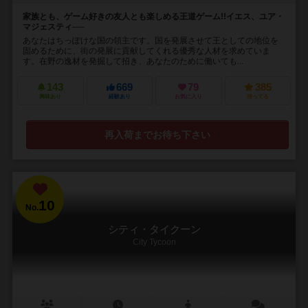
家族とも、ゲーム好きの友人とも楽しめる王道ゲーム!!イエス、ユア・
マジェスティ──
あなたはちっぽけな国の領主です。国を発展させて王としての地位を
固めるために、街の発展に貢献してくれる優秀な人材を求めていま
す。在野の逸材を発掘して招き、あなたのために働いても...
143
669
79
385
興味あり
経験あり
お気に入り
持ってる
再入荷までお待ち下さい
10
No.
シティ・タイクーン
City Tycoon