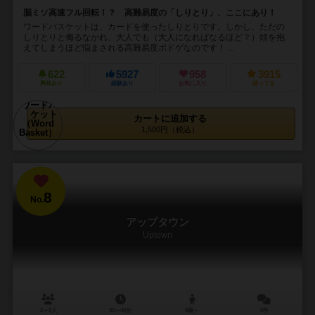
脳ミソ高速フル回転！？ 高難易度の「しりとり」、ここにあり！
ワードバスケットは、カードを使ったしりとりです。しかし、ただの
しりとりと侮るなかれ、大人でも（大人になればなるほど？）頭を抱
えてしまうほど悩まされる高難易度ボドゲなのです！ ...
622
5927
958
3915
興味あり
経験あり
お気に入り
持ってる
カートに追加する
1,500円（税込）
8
No.
アップタウン
Uptown
2～5人
30～40分
9歳～
5件