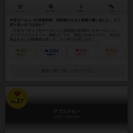
3～5人
50～60分
12歳～
21件
中世ヨーロッパの宗教戦争。同時進行する２要素の奪い合いに、どう
折り合いをつけるか？
中世ヨーロッパをテーマにした宗教間の派閥争いをテーマにした、
エリアマジョリティー（陣取り）です。地図上の各エリアに、自分の
教会あるいは枢機卿を置いて、その勢力を競います。 ...
457
1384
375
881
興味あり
経験あり
お気に入り
持ってる
通販の取り扱いがありません
27
No.
アブルクセン
Linko! / Abluxxen