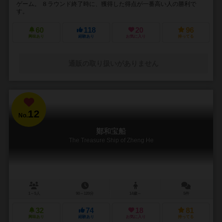
ゲーム。 ８ラウンド終了時に、獲得した得点が一番高い人の勝利で
す。
60
118
20
96
興味あり
経験あり
お気に入り
持ってる
通販の取り扱いがありません
12
No.
鄭和宝船
The Treasure Ship of Zheng He
1～5人
90～120分
14歳～
5件
32
74
18
81
興味あり
経験あり
お気に入り
持ってる