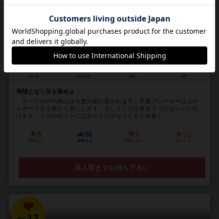
ジョリーとロジャー
Jolly & Roger
2人用
20分前後
8歳～
3件
海賊となり宝を集めよ
テーブルの中央には４隻の船が置かれます。手番プレーヤーは山か
らカードを５枚とり表にします。そしてこの５枚を２つのセットに分
けます。１つのセットにはカードが少なくとも１枚多く...
8
86
6
31
興味あり
経験あり
お気に入り
持ってる
再入荷までお待ち下さい
17