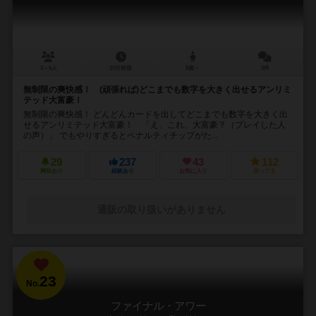
3～6人
10分前後
8歳～
3件
無制限の爽快感！ (頑張れば)どこまでも数字を大きく出せるアンリミ
テッド大富豪！
無制限の爽快感！ どんどんカードを出してどこまでも数字を大きく出
せるアンリミテッド大富豪！ 「え、これ、大富豪？（プレイした人
の声）」 でもやりすぎるとペナルティチップがた...
29
237
43
112
興味あり
経験あり
お気に入り
持ってる
通販の取り扱いがありません
23
No.
ファイナル・アワー