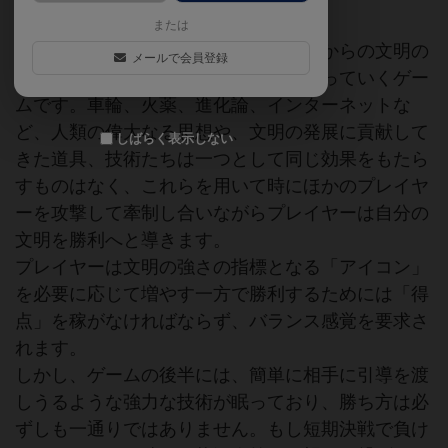
または
このゲームは、プレイヤーが有史以来からの文明の
メールで会員登録
発展を先史時代から時間軸を通して辿っていくゲー
ムです。車輪、火薬、進化論、インターネットな
ど、人類の偉大なる思想や、文明の発展に貢献して
しばらく表示しない
きた道具、技術たちは一つとして同じ効果をもたら
すものはなく、これらを用いて時にほかのプレイヤ
ーを攻撃して牽制し合いながらプレイヤーは自分の
文明を勝利へと導きます。
プレイヤーは文明の強さの指標となる「アイコン」
を必要に応じて増やす一方で勝利するためには「得
点」を稼がなければならず、バランス感覚を要求さ
れます。
しかし、ゲームの後半には、簡単に相手に引導を渡
しうるような強力な技術が眠っており、勝ち方は必
ずしも一通りではありません。もし短期決戦で負け