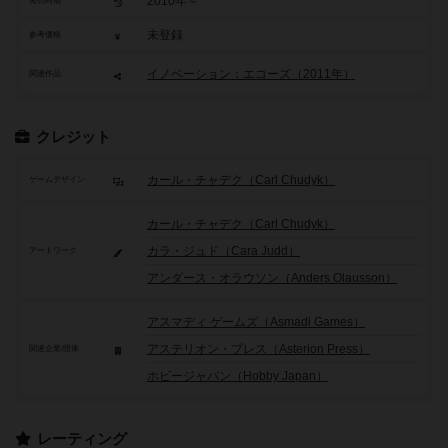
2010年～
発売時期
未登録
参考価格
イノベーション：エコーズ（2011年）
関連作品
クレジット
カール・チャデク（Carl Chudyk）
ゲームデザイン
カール・チャデク（Carl Chudyk）
カラ・ジュド（Cara Judd）
アートワーク
アンダース・オラウソン（Anders Olausson）
アスマディ ゲームズ（Asmadi Games）
アステリオン・プレス（Asterion Press）
関連企業/団体
ホビージャパン（Hobby Japan）
レーティング