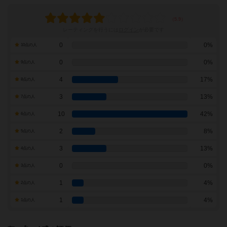
レーティングを行うには
ログイン
が必要です
0
0%
10点の人
0
0%
9点の人
4
17%
8点の人
3
13%
7点の人
10
42%
6点の人
2
8%
5点の人
3
13%
4点の人
0
0%
3点の人
1
4%
2点の人
1
4%
1点の人