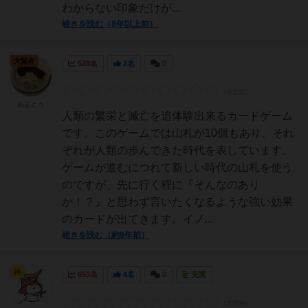
わからない印象だけが...
続きを読む（8年以上前）
大賢者
528名
2名
0
あまとう
人類の繁栄と滅亡を追体験出来るカードゲーム
です。このゲームでは山札が10個もあり、それ
ぞれが人類の歩んできた時代を表しています。
ゲームが進むにつれて新しい時代の山札を使う
のですが、先に行く程に『そんなのあり
か！？』と思わず言いたくなるような強い効果
のカードが出てきます。イノ...
続きを読む（約9年前）
神
653名
4名
0
充実