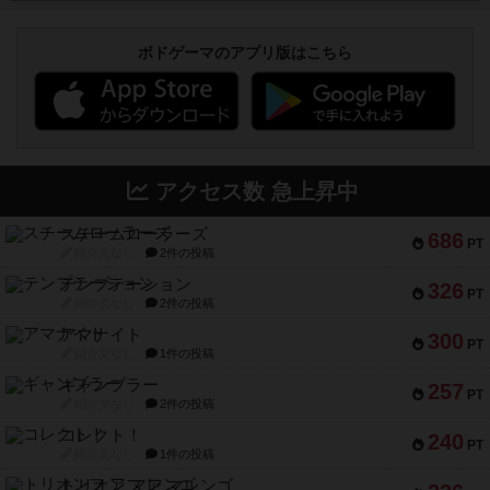
ボドゲーマのアプリ版はこちら
アクセス数 急上昇中
スチームローラーズ
686
PT
紹介文なし
2件の投稿
テンプテーション
326
PT
紹介文なし
2件の投稿
アマナイト
300
PT
紹介文なし
1件の投稿
ギャンブラー
257
PT
紹介文なし
2件の投稿
コレクト！
240
PT
紹介文なし
1件の投稿
トリオンフ ア マレンゴ