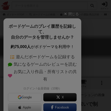
ログイン
閉じる
ボドゲーマTOP
ボードゲームの検索
イノベーションの通販/商品詳細
作
ボードゲームのプレイ履歴を記録し
て、
自分のデータを管理しませんか？
イノベーション
約75,000人
がボドゲーマを利用中！
Innovation
遊んだボードゲームを記録する
気になるゲームのレビューを読む
お気に入り作品・所有リストの共
有
3
5
21
トップ
画像
動画
レビュー
カフェ
ログイン / 会員登録（10秒）
Google
X
アイコンを増やして展開！得点を稼いで制
Apple
Facebook
覇！特殊勝利でYou Win!