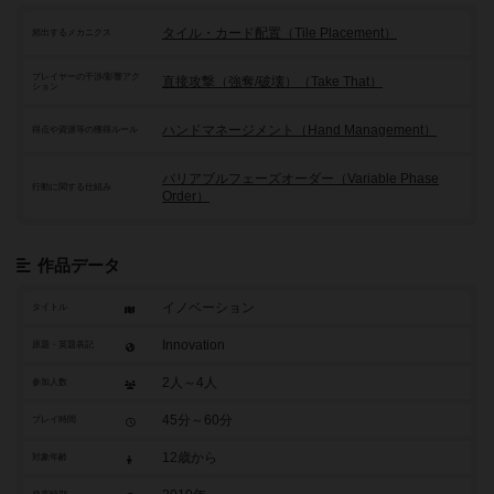
タイル・カード配置（Tile Placement）
頻出するメカニクス
プレイヤーの干渉/影響アク
直接攻撃（強奪/破壊）（Take That）
ション
ハンドマネージメント（Hand Management）
得点や資源等の獲得ルール
バリアブルフェーズオーダー（Variable Phase
行動に関する仕組み
Order）
作品データ
イノベーション
タイトル
Innovation
原題・英題表記
2人～4人
参加人数
45分～60分
プレイ時間
12歳から
対象年齢