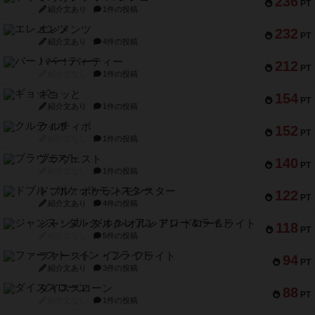
236
PT
紹介文あり
1件の投稿
エレメンツ
232
PT
紹介文あり
4件の投稿
バー！パーティー
212
PT
紹介文なし
1件の投稿
ギョッと
154
PT
紹介文あり
1件の投稿
クルティボ
152
PT
紹介文なし
1件の投稿
ブラヴェスト
140
PT
紹介文なし
1件の投稿
ドブル：ポケットモンスター
122
PT
紹介文あり
4件の投稿
ジャンヌ・ダルク-オルレアン ドロー＆ライト
118
PT
紹介文なし
5件の投稿
ファースト・イン・フライト
94
PT
紹介文あり
3件の投稿
ダイススローン
88
PT
紹介文なし
1件の投稿