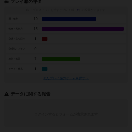
プレイ感の評価
トグルスイッチを押すとプレイ感（
※
）の投票ができます
10
運・確率
15
戦略・判断力
1
交渉・立ち回り
0
心理戦・ブラフ
7
攻防・戦闘
1
アート・外見
似たプレイ感のゲームを探す→
データに関する報告
ログインするとフォームが表示されます