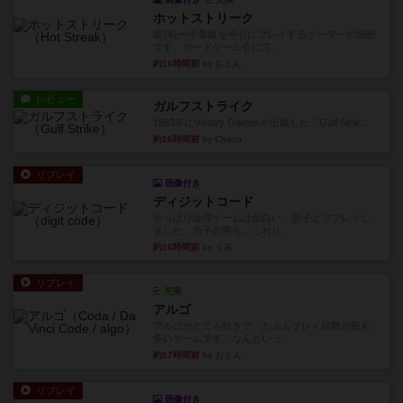
ホットストリーク
星7軽〜中量級を中心にプレイするゲーマーの感想
です。ボードゲーム会にて...
約16時間前
by おとん
レビュー
ガルフストライク
1983年にVictory Gamesが出版した『Gulf Strik...
約16時間前
by Chaco
リプレイ
画像付き
ディジットコード
やっぱり論理ゲームは面白い。息子とリプレイし
ました。息子の勝ち。これリ...
約16時間前
by くみ
リプレイ
充実
アルゴ
アルゴがとても好きで、たぶんプレイ回数が最も
多いゲームです。なんといっ...
約17時間前
by おとん
リプレイ
画像付き