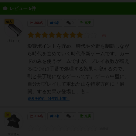
レビュー 5件
仙人
366名
0名
0
充実
9割ぼっち
影響ポイントを貯め、時代や分野を制覇しなが
ら時代を進めていく時代革新ゲームです。カー
ドのみを使うゲームですが、プレイ枚数が増え
るにつれ1手番で処理する効果も増えるので、
割と長丁場になるゲームです。ゲーム中盤に、
自分がプレイして重ねた山を特定方向に「展
開」する効果が登場し、各...
続きを読む（4年以上前）
神
316名
3名
0
充実
大吉さん