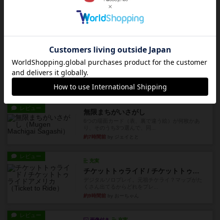
ワンラウンド
星5軽〜中量級を中心にプレイするゲーマーの感想
です。今回はボードゲーム...
約2時間前
by おとん
レビュー
充実
花火
ずっと前のドイツ年間ゲーム大賞ながら、シンプ
ルで簡単な小ゲームで今でも...
約5時間前
by tamio
レビュー
無限まちがいさがし
6つの場面カード（表、裏で違う絵）が何枚かあ
り、そのうち3つ選んで、同...
約7時間前
by ジェイとと
レビュー
充実
チケットトゥライド / チケットトゥライドアメリカ
デジタルソロプレイ。元祖チケライ？マップがた
くさん出てるからどれをプレ...
約9時間前
by おーちゃん
レビュー
画像付き
充実