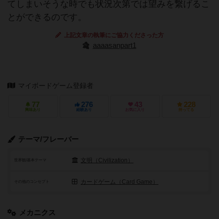
てしまいそうな時でも状況次第では望みを繋げるこ
とができるのです。
上記文章の執筆にご協力くださった方
aaaasanpart1
マイボードゲーム登録者
77
276
43
228
興味あり
経験あり
お気に入り
持ってる
テーマ/フレーバー
文明（Civilization）
世界観/基本テーマ
カードゲーム（Card Game）
その他のコンセプト
メカニクス