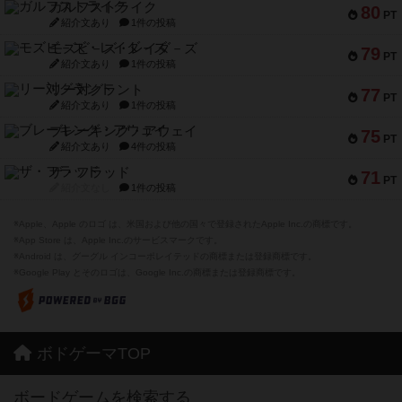
ガルフストライク
80
PT
紹介文あり
1件の投稿
モズビ－ズ・レイダ－ズ
79
PT
紹介文あり
1件の投稿
リー対グラント
77
PT
紹介文あり
1件の投稿
ブレーキング・アウェイ
75
PT
紹介文あり
4件の投稿
ザ・フラッド
71
PT
紹介文なし
1件の投稿
※Apple、Apple のロゴ は、米国および他の国々で登録されたApple Inc.の商標です。
※App Store は、Apple Inc.のサービスマークです。
※Android は、グーグル インコーポレイテッドの商標または登録商標です。
※Google Play とそのロゴは、Google Inc.の商標または登録商標です。
ボドゲーマTOP
ボードゲームを検索する