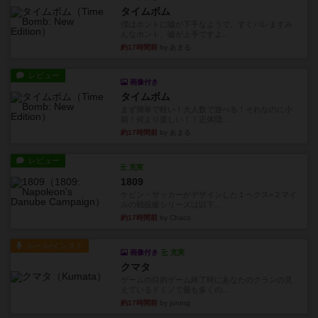
タイムボム
僕はホントに嘘が下手なようで、すぐバレますみ
んなホント、嘘が上手ですよ...
約17時間前
by あまる
レビュー
画像付き
タイムボム
まず簡単で軽い！大人数で遊べる！それなのに小
箱！何より楽しい！！正体隠...
約17時間前
by あまる
レビュー
充実
1809
ケビン・ザッカーがデザインした１ヘクス=２マイ
ルの戦役級シリーズは以下...
約17時間前
by Chaco
ルール/インスト
画像付き
充実
クマタ
ゲームの目的ゲーム終了時にあなたのクランの見
えているドミノで最も多くの...
約17時間前
by jurong