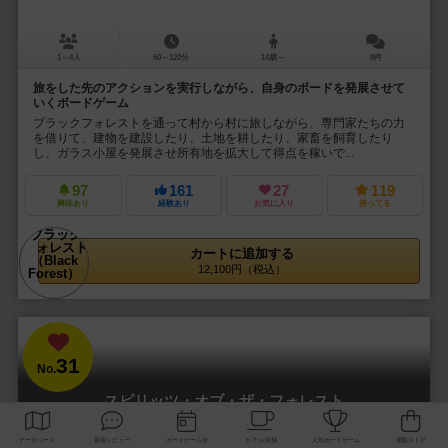
1～4人
60～120分
14歳～
8件
旅をした先のアクションを実行しながら、自身のボードを発展させて
いくボードゲーム
ブラックフォレストを通って村から村に旅しながら、専門家たちの力
を借りて、建物を建設したり、土地を耕したり、家畜を飼育したり
し、ガラス小屋を発展させ所有地を拡大して得点を稼いで...
97
161
27
119
興味あり
経験あり
お気に入り
持ってる
カートに追加する
12,100円（税込）
31
No.
スピリッツ・オブ・ザ・フォレスト
Spirits of the Forest