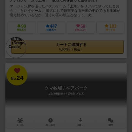
アナログゲームで上海！ 取った牌を使って城を作れ！
マージャン牌を使ったパズルゲーム『上海』をリアルでやってしまお
う！ というゲーム。 最古にして最重要なる王国の中心である龍城が
衰え始めているなか、近くの国の領主となって、次...
98
447
50
183
興味あり
経験あり
お気に入り
持ってる
カートに追加する
6,600円（税込）
24
No.
クマ牧場 / ベアパーク
Bärenpark / Bear Park
2～4人
30～45分
8歳～
38件