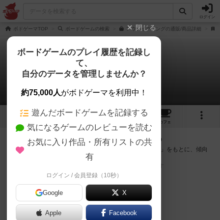
ログイン
閉じる
ボドゲーマTOP
ボードゲームの検索
アウェイクニングの通販/商品詳細
ボードゲームのプレイ履歴を記録し
て、
アウェイクニング
自分のデータを管理しませんか？
次のおすすめボードゲーム
約75,000人
がボドゲーマを利用中！
遊んだボードゲームを記録する
2
7
29
トップ
画像
動画
レビュー
カフェ
気になるゲームのレビューを読む
『アウェイクニング』が好きな方へのおすすめ
お気に入り作品・所有リストの共
このゲームのトップページで投票された「プレイ感の評価」をもとに、傾向
有
が近いボードゲームをランキング形式で紹介します。
※リストには一定の投票数がある作品のみを表示しています
ログイン / 会員登録（10秒）
Google
X
Apple
Facebook