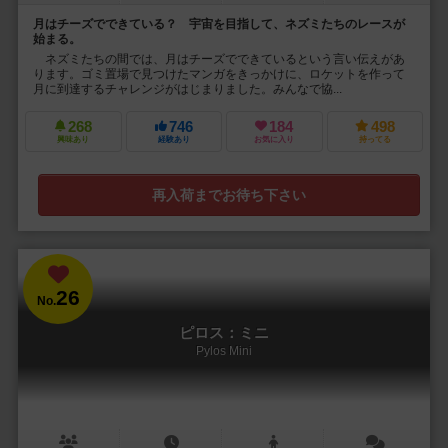
月はチーズでできている？ 宇宙を目指して、ネズミたちのレースが
始まる。
ネズミたちの間では、月はチーズでできているという言い伝えがあ
ります。ゴミ置場で見つけたマンガをきっかけに、ロケットを作って
月に到達するチャレンジがはじまりました。みんなで協...
268
746
184
498
興味あり
経験あり
お気に入り
持ってる
再入荷までお待ち下さい
26
No.
ピロス：ミニ
Pylos Mini