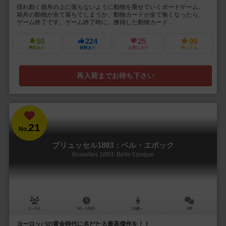
揺れ動く箱舟の上に落ちないように動物を乗せていくボードゲーム。
箱舟の動物が全て落ちてしまうか、動物カードが全て無くなったら、
ゲーム終了です。ゲーム終了時に、獲得した動物カード...
50
224
25
99
興味あり
経験あり
お気に入り
持ってる
再入荷までお待ち下さい
21
No.
ブリュッセル1893：ベル・エポック
Bruxelles 1893: Belle Epoque
2～5人
50～125分
14歳～
5件
ヨーロッパの黄金時代に名だたる最高傑作を！！