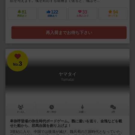
罰を与えます。魂を対応する階層まで送ると、魂はそ...
81
122
33
94
興味あり
経験あり
お気に入り
持ってる
再入荷までお待ち下さい
3
No.
ヤマタイ
Yamataï
2～4人
40～80分
13歳～
1件
卑弥呼登場の弥生時代ボードゲーム。魏に遣いを送り、金塊などを載
せた船から、邪馬台国を創り上げよ！
3世紀に入り、中国では後漢が滅び、魏呉蜀の三国時代となっていた。