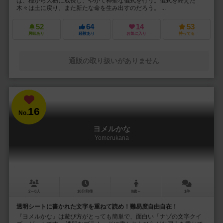
は、種から大樹に成長し、やがて神聖な儀式を行う。儀式を終えた
木々は土に戻り、また新たな命を生み出すのだろう。 ...
52
64
14
53
興味あり
経験あり
お気に入り
持ってる
通販の取り扱いがありません
16
No.
ヨメルかな
Yomerukana
2～8人
10分前後
8歳～
1件
透明シートに書かれた文字を重ねて読め！難易度自由自在！
『ヨメルかな』は遊び方がとっても簡単で、面白い「ナゾの文字クイ