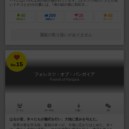
ードにはいろんな色の絵が描かれています。(オレンジ色のナスとか黒
いイチゴとか)その裏には、｢表の絵の形に対応す...
40
209
28
68
興味あり
経験あり
お気に入り
持ってる
通販の取り扱いがありません
15
No.
フォレスツ・オブ・パンガイア
Forests of Pangaia
2～4人
40～60分
14歳～
2件
はるか昔。木々たちが儀式を行い、大地に恵みを与えた。
世界が形を作る前。最初の木々が、大地に広がりはじめた。木々