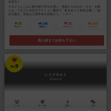
らそう！
フロイトとともに夢分析の手法を用い、患者たちの心の「モヤ」を晴
らせ。ワカプレ方式のアクション選択で、町をめぐり英気を養い、論
文を書き、高名な心理学者を目指そう。 ＜テー...
88
146
35
146
興味あり
経験あり
お気に入り
持ってる
再入荷までお待ち下さい
9
No.
レイクホルト
Reykholt
1～4人
30～60分
12歳～
22件