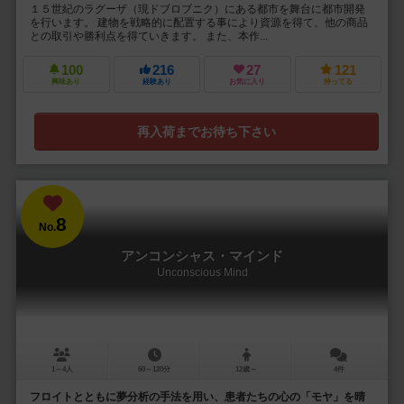
１５世紀のラグーザ（現ドブロブニク）にある都市を舞台に都市開発
を行います。 建物を戦略的に配置する事により資源を得て、他の商品
との取引や勝利点を得ていきます。 また、本作...
100
216
27
121
興味あり
経験あり
お気に入り
持ってる
再入荷までお待ち下さい
8
No.
アンコンシャス・マインド
Unconscious Mind
1～4人
60～120分
12歳～
4件
フロイトとともに夢分析の手法を用い、患者たちの心の「モヤ」を晴