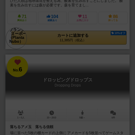
びた人類は地球環境を整える為、酸素を生み出すことにしました。 酸
素を生み出すには森が必要です。森を育てまし...
71
104
11
86
興味あり
経験あり
お気に入り
持ってる
10%オフ
カートに追加する
11,385円（税込）
6
No.
ドロッピングドロップス
Dropping Drops
1～5人
10～20分
8歳～
6件
落ちるアメ玉 落ちる信頼
場に並べた5枚の棚カードの上側に アメカードを5枚並べてゲームスタ