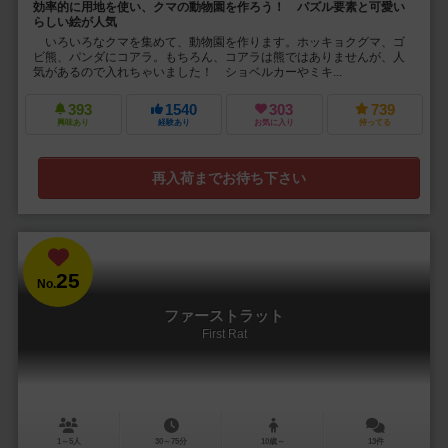
効率的に用地を使い、クマの動物園を作ろう！ パズル要素と可愛い
らしい絵が人気
いろいろなクマを集めて、動物園を作ります。ホッキョクグマ、ゴ
ビ熊、パンダにコアラ。もちろん、コアラは熊ではありませんが、人
気があるので入れちゃいました！ ショベルカーやミキ...
393
1540
303
739
興味あり
経験あり
お気に入り
持ってる
再入荷までお待ち下さい
25
No.
ファーストラット
First Rat
1～5人
30～75分
10歳～
13件