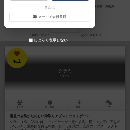
または
メールで会員登録
しばらく表示しない
1
No.
クラミ
Kulami
2人用
30分前後
10歳～
7件
僅差の攻防がたのしい陣取りアブストラクトゲーム
クラミ（KULAMI）は、プレイヤーが一定の規則に従って交互に玉を置
いていき、最終的な得点を競うという形式の二人用のアブストラクト