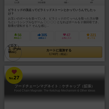
2人用
10分前後
8歳～
4件
ピラミッドの頂点ってピラミッドストーンとかっていうんでしたっ
け？
お互いのボールを並べていき、ピラミッドのてっぺんを取った方が勝
ちというシンプルなゲーム 〇〇 〇〇 となればボールを２個回収でき、
順番が逆転する？ そんな感じ...
56
305
47
221
興味あり
経験あり
お気に入り
持ってる
カートに追加する
3,740円（税込）
27
No.
フードチェーンマグネイト：ケチャップ（拡張）
Food Chain Magnate: The Ketchup Mechanism & Other Ideas