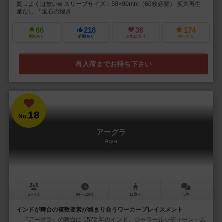
質→よくは無いw スリーブサイズ：58×90mm（60枚必要） 拡大再生
産だし 『宝石の煌き...
66
218
36
174
興味あり
経験あり
お気に入り
持ってる
再入荷までお待ち下さい
18
No.
アーグラ
Agra
2～4人
90～120分
12歳～
5件
インドが舞台の複数要素が絡まり合うワーカープレイスメント
『アーグラ』の舞台は 1572 年のインド。ジャラールッディーン・ム