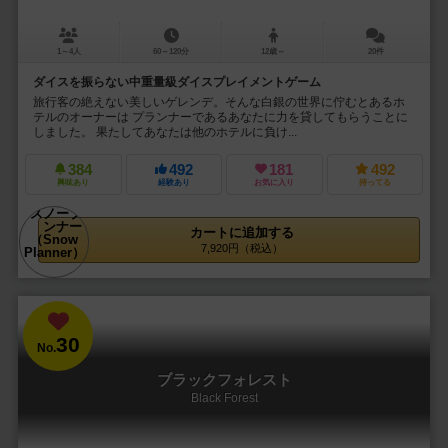
1～4人
60～120分
12歳～
20件
ダイスを振らない中重量級ダイスプレイメントゲーム
旅行客の絶えない美しいゲレンデ。そんな白銀の世界に佇むとあるホ
テルのオーナーは プランナーであるあなたに力を貸してもらうことに
しました。 果たしてあなたは他のホテルに負け...
384
492
181
492
興味あり
経験あり
お気に入り
持ってる
カートに追加する
7,920円（税込）
30
No.
ブラックフォレスト
Black Forest