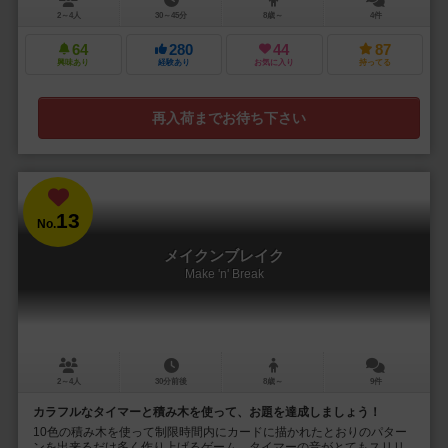
2～4人
30～45分
8歳～
4件
64
280
44
87
興味あり
経験あり
お気に入り
持ってる
再入荷までお待ち下さい
13
No.
メイクンブレイク
Make 'n' Break
2～4人
30分前後
8歳～
9件
カラフルなタイマーと積み木を使って、お題を達成しましょう！
10色の積み木を使って制限時間内にカードに描かれたとおりのパター
ンを出来るだけ多く作り上げるゲーム。タイマーの音がとてもスリリ