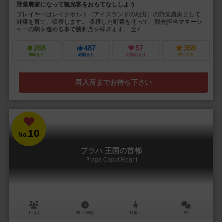
野菜農家になって観光客をおもてなししよう
プレイヤーはレイクホルト（アイスランドの地方）の野菜農家として
野菜を育て、収穫します。 収穫した野菜を使って、観光担当マネージ
ャーの駒を進める事で勝利点を稼ぎます。 全7...
268
487
57
359
興味あり
経験あり
お気に入り
持ってる
再入荷までお待ち下さい
10
No.
プラハ 王国の首都
Praga Caput Regni
1～4人
30～120分
12歳～
7件