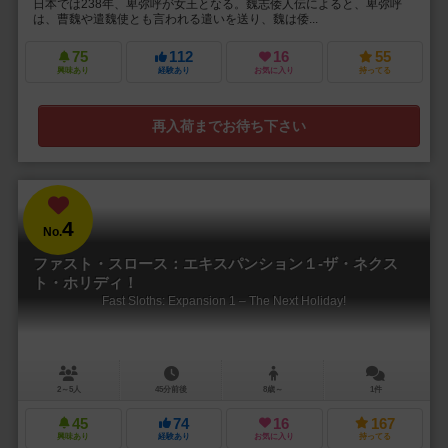
日本では238年、卑弥呼が女王となる。魏志倭人伝によると、卑弥呼
は、曹魏や遣魏使とも言われる遣いを送り、魏は倭...
75
112
16
55
興味あり
経験あり
お気に入り
持ってる
再入荷までお待ち下さい
4
No.
ファスト・スロース：エキスパンション１-ザ・ネクス
ト・ホリディ！
Fast Sloths: Expansion 1 – The Next Holiday!
2～5人
45分前後
8歳～
1件
45
74
16
167
興味あり
経験あり
お気に入り
持ってる