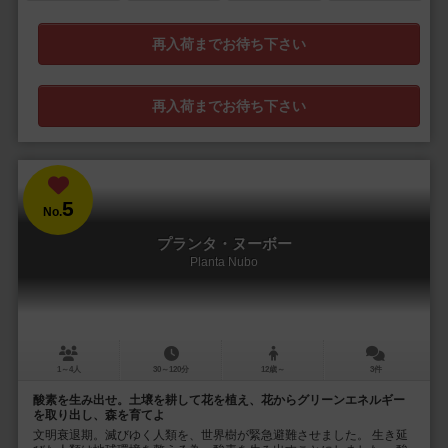
再入荷までお待ち下さい
再入荷までお待ち下さい
5
No.
プランタ・ヌーボー
Planta Nubo
1～4人
30～120分
12歳～
3件
酸素を生み出せ。土壌を耕して花を植え、花からグリーンエネルギー
を取り出し、森を育てよ
文明衰退期。滅びゆく人類を、世界樹が緊急避難させました。 生き延