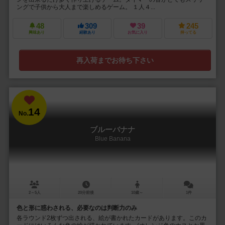
ングで子供から大人まで楽しめるゲーム。 １人４...
48
309
39
245
興味あり
経験あり
お気に入り
持ってる
再入荷までお待ち下さい
14
No.
ブルーバナナ
Blue Banana
2～5人
20分前後
10歳～
1件
色と形に惑わされる、必要なのは判断力のみ
各ラウンド2枚ずつ出される、絵が書かれたカードがあります。このカ