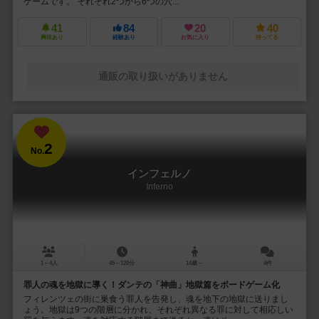
ゲームです。 それぞれ2つから6つの穴...
41
84
20
40
興味あり
経験あり
お気に入り
持ってる
通販の取り扱いがありません
2
No.
インフェルノ
Inferno
1～4人
45～120分
14歳～
4件
罪人の魂を地獄に導く！ダンテの「神曲」地獄篇をボードゲーム化
フィレンツェの街に巣食う罪人を告発し、魂を地下の地獄に送りまし
ょう。地獄は9つの階層に分かれ、それぞれ異なる罪に対して相応しい