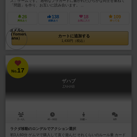
ズ」ゲームです。 透明なプラカードに書かれたひらがな同士を重ねて
「問題」を作り、お互いに読み合います。 ...
26
138
18
109
興味あり
経験あり
お気に入り
持ってる
カートに追加する
1,430円（税込）
17
No.
ザハブ
ZAHAB
2～4人
40～60分
10歳～
6件
ラクダ移動のロンデルでアクション選択
初3人60分 ゲムマで購入して直ぐ遊んだ それくらいのルール量 カード