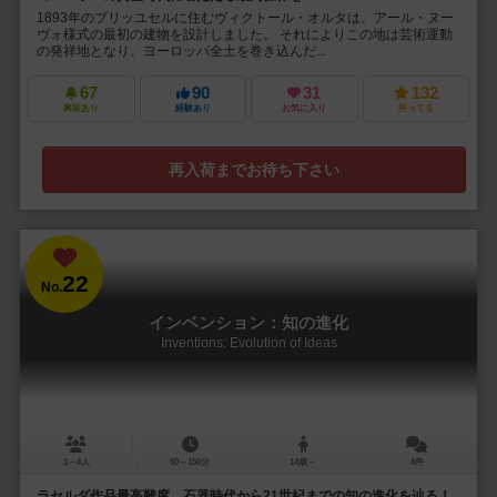
1893年のブリッユセルに住むヴィクトール・オルタは、アール・ヌー
ヴォ様式の最初の建物を設計しました。 それによりこの地は芸術運動
の発祥地となり、ヨーロッパ全土を巻き込んだ...
67
90
31
132
興味あり
経験あり
お気に入り
持ってる
再入荷までお待ち下さい
22
No.
インベンション：知の進化
Inventions: Evolution of Ideas
1～4人
60～150分
14歳～
4件
ラセルダ作品最高難度。石器時代から21世紀までの知の進化を辿る！