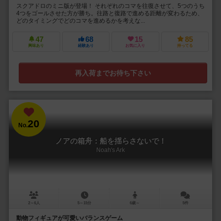
スクアドロのミニ版が登場！ それぞれのコマを往復させて、5つのうち
4つをゴールさせた方が勝ち。往路と復路で進める距離が変わるため、
どのタイミングでどのコマを進めるかを考えな...
47
68
15
85
興味あり
経験あり
お気に入り
持ってる
再入荷までお待ち下さい
20
No.
ノアの箱舟：船を揺らさないで！
Noah's Ark
2～6人
5～15分
6歳～
5件
動物フィギュアが可愛いバランスゲーム