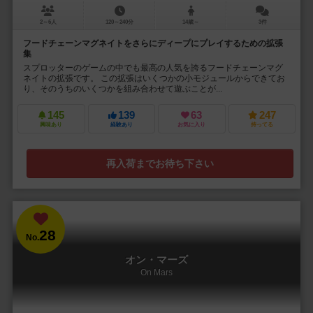
2～6人
120～240分
14歳～
3件
フードチェーンマグネイトをさらにディープにプレイするための拡張
集
スプロッターのゲームの中でも最高の人気を誇るフードチェーンマグ
ネイトの拡張です。 この拡張はいくつかの小モジュールからできてお
り、そのうちのいくつかを組み合わせて遊ぶことが...
145
139
63
247
興味あり
経験あり
お気に入り
持ってる
再入荷までお待ち下さい
28
No.
オン・マーズ
On Mars