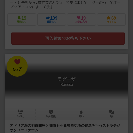
ート！ 手札から1枚ずつ選んで伏せて場に出して、 せーのっ！でオー
プン アイコンによって決ま...
19
109
19
69
興味あり
経験あり
お気に入り
持ってる
再入荷までお待ち下さい
7
No.
ラグーザ
Ragusa
1～5人
60分前後
12歳～
7件
アドリア海の都市開発と都市を守る城壁や塔の建造を行うストラテジ
ックユーロゲーム