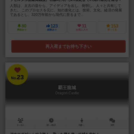
人類は、太古の昔から、アイディアを出し、発明し、人々と共有して
きた。 このプロセスを元に、知の進化とは、技術、文化、経済の発展
であるとし、320万年前から現代に至るまで...
80
123
31
153
興味あり
経験あり
お気に入り
持ってる
再入荷までお待ち下さい
23
No.
覇王龍城
Dragon Castle
2～4人
30～45分
8歳～
9件