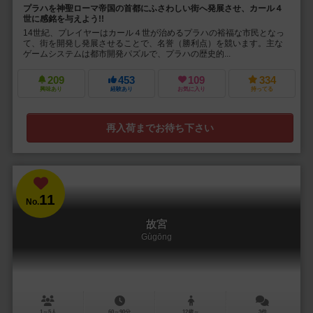
プラハを神聖ローマ帝国の首都にふさわしい街へ発展させ、カール４
世に感銘を与えよう!!
14世紀、プレイヤーはカール４世が治めるプラハの裕福な市民となっ
て、街を開発し発展させることで、名誉（勝利点）を競います。主な
ゲームシステムは都市開発パズルで、プラハの歴史的...
209
453
109
334
興味あり
経験あり
お気に入り
持ってる
再入荷までお待ち下さい
11
No.
故宮
Gùgōng
1～5人
60～90分
12歳～
3件