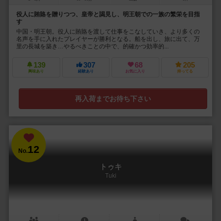
役人に賄賂を贈りつつ、皇帝と謁見し、明王朝での一族の繁栄を目指
す
中国・明王朝。役人に賄賂を渡して仕事をこなしていき、より多くの
名声を手に入れたプレイヤーが勝利となる。船を出し、旅に出て、万
里の長城を築き…やるべきことの中で、的確かつ効率的...
139
307
68
205
興味あり
経験あり
お気に入り
持ってる
再入荷までお待ち下さい
12
No.
トゥキ
Tuki