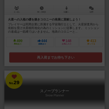
1～4人
90～150分
14歳～
12件
火星への入植の礎を築きコロニーの発展に貢献しよう！
プレイヤーは民間企業に所属する宇宙飛行士として、火星探査局から
依頼を受け火星植民地化の為のミッションに従事します。 ミッション
の達成は一筋縄ではいきません。地表のコロニーと...
499
444
148
413
興味あり
経験あり
お気に入り
持ってる
再入荷までお待ち下さい
29
No.
スノープランナー
Snow Planner