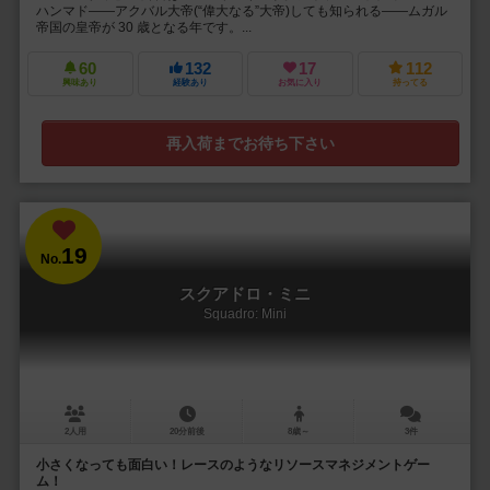
ハンマド――アクバル大帝(“偉大なる”大帝)しても知られる――ムガル
帝国の皇帝が 30 歳となる年です。...
60
132
17
112
興味あり
経験あり
お気に入り
持ってる
再入荷までお待ち下さい
19
No.
スクアドロ・ミニ
Squadro: Mini
2人用
20分前後
8歳～
3件
小さくなっても面白い！レースのようなリソースマネジメントゲー
ム！