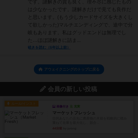
です。謎解きの質も良く、理不尽に感じたもの
は少なかったです。謎解きだけで見ても良作だ
と思います。(もう少しカードサイズを大きくし
て欲しかった)マルチエンディングで、途中で分
岐もあります。私はグッドエンドは無理でし
た…ほぼ謎解きに詰ま...
続きを読む（6年以上前）
アウェイクニングのトップに戻る
会員の新しい投稿
ルール/インスト
画像付き
充実
マーケットフレッシュ
目的あなたの店先に農産物の木箱を戦略的に積み
重ねて在庫を最大化し、競合...
44分前
by jurong