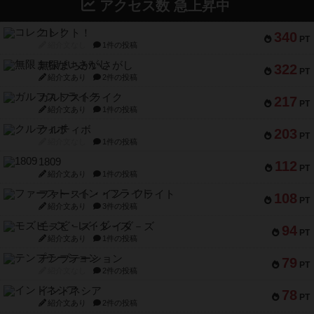
アクセス数 急上昇中
コレクト！
340
PT
紹介文なし
1件の投稿
無限まちがいさがし
322
PT
紹介文あり
2件の投稿
ガルフストライク
217
PT
紹介文あり
1件の投稿
クルティボ
203
PT
紹介文なし
1件の投稿
1809
112
PT
紹介文あり
1件の投稿
ファースト・イン・フライト
108
PT
紹介文あり
3件の投稿
モズビ－ズ・レイダ－ズ
94
PT
紹介文あり
1件の投稿
テンプテーション
79
PT
紹介文なし
2件の投稿
インドネシア
78
PT
紹介文あり
2件の投稿