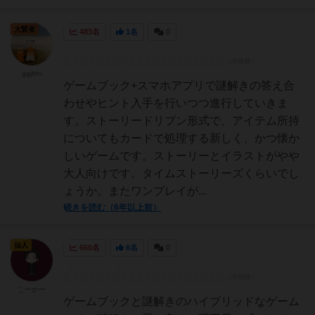
大賢者
483名
1名
0
ggjhhi
ゲームブック+スマホアプリで謎解きの答え合
わせやヒント入手を行いつつ進行していきま
す。ストーリードリブン形式で、アイテム所持
についてもカードで処理する新しく、かつ懐か
しいゲームです。ストーリーとイラストがやや
大人向けです。タイムストーリーズくらいでし
ょうか。またワンプレイが...
続きを読む（6年以上前）
仙人
660名
6名
0
こーかー
ゲームブックと謎解きのハイブリッドなゲーム