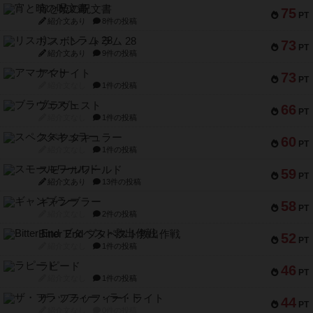
宵と暁の呪文書
75
PT
紹介文あり
8件の投稿
リスボン・トラム 28
73
PT
紹介文あり
9件の投稿
アマナイト
73
PT
紹介文なし
1件の投稿
ブラヴェスト
66
PT
紹介文なし
1件の投稿
スペクタキュラー
60
PT
紹介文なし
1件の投稿
スモールワールド
59
PT
紹介文あり
13件の投稿
ギャンブラー
58
PT
紹介文なし
2件の投稿
Bitter End ブタペスト救出作戦
52
PT
紹介文なし
1件の投稿
ラピード
46
PT
紹介文なし
1件の投稿
ザ・フラッフィー・ライト
44
PT
紹介文なし
0件の投稿