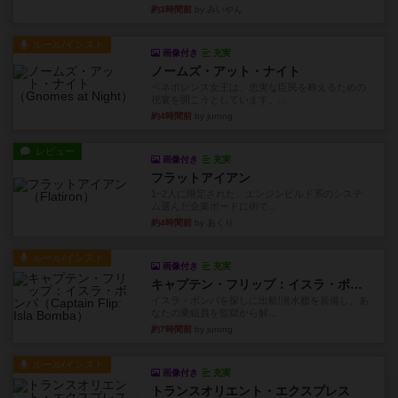
約3時間前
by みいやん
ルール/インスト
画像付き
充実
ノームズ・アット・ナイト
ベネボレンス女王は、忠実な臣民を称えるための
祝宴を開こうとしています。...
約4時間前
by jurong
レビュー
画像付き
充実
フラットアイアン
1~2人に限定された、エンジンビルド系のシステ
ム選んだ企業ボードに街で...
約4時間前
by あくり
ルール/インスト
画像付き
充実
キャプテン・フリップ：イスラ・ボンバ
イスラ・ボンバを探しに出航!潜水艦を装備し、あ
なたの乗組員を監獄から解...
約7時間前
by jurong
ルール/インスト
画像付き
充実
トランスオリエント・エクスプレス