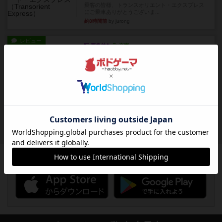
乗客の皆様、トランスオリエント・エクスプレス
にご乗車ありがとうございま...
約8時間前
by jurong
レビュー
画像付き
充実
フラットアイアン
世界に浸れる度 ☆☆☆☆★楽しさ ☆☆☆☆★
タイパ ☆☆☆☆☆マンハッ...
約9時間前
by DKnewyork
レビュー
花火：スターマイン
自分のカードは見えず他のプレイヤーのカードが
見える状態でカードを教えた...
約11時間前
by mob567
ボドゲーマのアプリ版はこちら