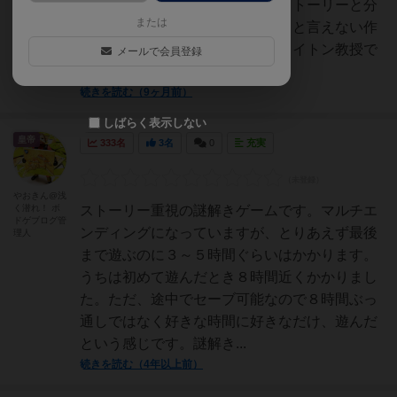
やシステムは面白かったけど、ストーリーと分
または
岐がシビアで胸をはってオススメと言えない作
品。謎は理不尽なものはなく、レイトン教授で
メールで会員登録
言うと20ピカラットか...
続きを読む（9ヶ月前）
しばらく表示しない
皇帝
333名
3名
0
充実
やおきん@浅
く潜れ！ ボ
ストーリー重視の謎解きゲームです。マルチエ
ドゲブログ管
ンディングになっていますが、とりあえず最後
理人
まで遊ぶのに３～５時間ぐらいはかかります。
うちは初めて遊んだとき８時間近くかかりまし
た。ただ、途中でセーブ可能なので８時間ぶっ
通しではなく好きな時間に好きなだけ、遊んだ
という感じです。謎解き...
続きを読む（4年以上前）