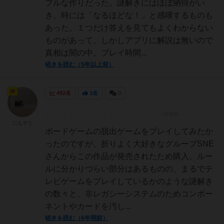
プルな作りだった。謎解きにはほぼ納得がい
き、時には「なるほどな！」と感嘆するものも
あった。１つだけ答えを見てもよくわからない
ものがあって、しかしアプリに解説は無いので
真相は闇の中。プレイ時間...
続きを読む（5年以上前）
神
492名
3名
0
にんぞう
ボードゲームの脱出ゲームをプレイしてみたか
ったのですが、折りよく大好きなグループSNE
さんからこの作品が発売されたため購入。ルー
ルに分かりづらい部分はあるものの、まるでテ
レビゲームをプレイしているかのような謎解き
の数々と、非レガシーシステムのためコンポー
ネントやカードを汚し...
続きを読む（6年弱前）