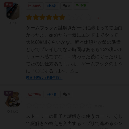
勇者
389名
3名
0
充実
けにち
ゲームブックと謎解きが一つに纏まってて面白
かったよ。始めたら一気にエンドまでやって、
大体8時間くらいかな。所々休憩とか飯の準備
とかでプレイしてない時間はあるものの凄いボ
リューム感ですな！…終わった後にぐったりし
てたのは仕方あるまいよ。ゲームブックのよう
に「〇〇する→1へ。△...
続きを読む（約5年前）
皇帝
338名
2名
0
やまねこ
ストーリーの冊子と謎解きに使うカード、そし
て謎解きの答えを入力するアプリで進めるシン