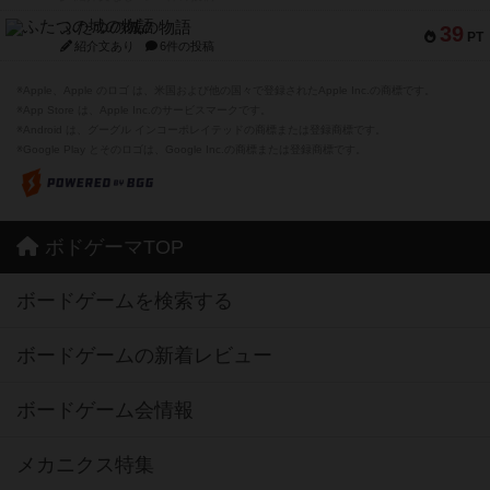
ふたつの城の物語
39
PT
紹介文あり
6件の投稿
※Apple、Apple のロゴ は、米国および他の国々で登録されたApple Inc.の商標です。
※App Store は、Apple Inc.のサービスマークです。
※Android は、グーグル インコーポレイテッドの商標または登録商標です。
※Google Play とそのロゴは、Google Inc.の商標または登録商標です。
ボドゲーマTOP
ボードゲームを検索する
ボードゲームの新着レビュー
ボードゲーム会情報
メカニクス特集