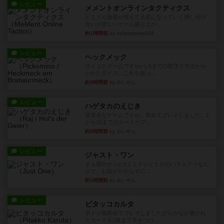
レビュー
メメントオンラインタクティクス
どんどん物量が増えて大変になっていく押し付け
合いが楽しいゲーム盛り上が...
約1時間前
by nekomanma222
レビュー
ヘックメック
サイコロゲームです1から5までの数字と芋虫がか
かれたダイス。これを振っ...
約3時間前
by みいやん
レビュー
ハゲタカのえじき
超有名なゲームですが、初めてプレイしました。1
から15までのカードがプ...
約3時間前
by みいやん
レビュー
ジャスト・ワン
まぁ面白かった‼️よくテレビとかのバラエティなん
かで、お題がわからずに...
約3時間前
by みいやん
レビュー
ピタッコカルタ
ボドゲ相席会でプレイしましたひらがなが書かれ
たカードを2枚まで手をつけ...