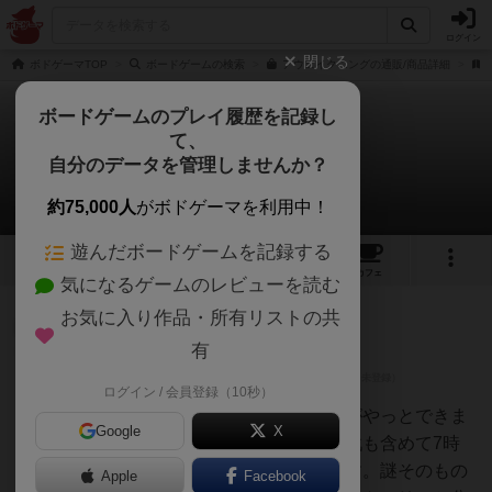
ログイン
閉じる
ボドゲーマTOP
ボードゲームの検索
アウェイクニングの通販/商品詳細
ボードゲームのプレイ履歴を記録し
て、
アウェイクニング
自分のデータを管理しませんか？
7件のレビュー
約75,000人
がボドゲーマを利用中！
遊んだボードゲームを記録する
2
7
29
トップ
画像
動画
レビュー
カフェ
気になるゲームのレビューを読む
お気に入り作品・所有リストの共
皇帝
174名
0名
0
充実
有
ログイン / 会員登録（10秒）
すなー
発売当時に買って積んでましたがやっとできま
Google
X
した。ほぼ全分岐を確認し感想戦も含めて7時
間弱かかりました。休憩無しです。謎そのもの
Apple
Facebook