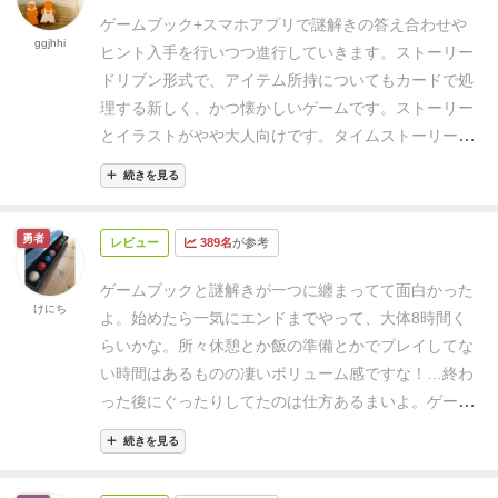
ゲームをプレイしてみたい、でもいきなりレガシーシ
ゲームブック+スマホアプリで謎解きの答え合わせや
ステムは不安という方にはおすすめかと思います。
し
ggjhhi
ヒント入手を行いつつ進行していきます。ストーリー
かしながら、エンディングはマルチのため一度のプレ
ドリブン形式で、アイテム所持についてもカードで処
イでは（おそらく）グッドエンディングには到達でき
理する新しく、かつ懐かしいゲームです。
ストーリー
ないかと思うので、腰を据えてプレイできる環境を整
とイラストがやや大人向けです。タイムストーリーズ
えるようおすすめ致します。
くらいでしょうか。
またワンプレイが長いので、3日
続きを見る
くらいに分けて合計8時間くらいかかってエンディン
グにたどり着きました。結果はグッドえんどに辿りつ
勇者
レビュー
389名
が参考
けず、いくつかあるバッドエンドの一つだったかと思
われます。振り返ると、かなり前半での判断ミスが命
ゲームブックと謎解きが一つに纏まってて面白かった
取りだったようでした。それぞれの謎はレイトン教授
けにち
よ。
始めたら一気にエンドまでやって、大体8時間く
みたいな関連しない謎形式で、それ自体よく出来てい
らいかな。所々休憩とか飯の準備とかでプレイしてな
ると思いました。
プレイ時間がとても長いということ
い時間はあるものの凄いボリューム感ですな！…終わ
もあり、もう一度good endのためにプレイする気は起
った後にぐったりしてたのは仕方あるまいよ。
ゲーム
きませんでした。
でもゲームブックってこうでしたよ
ブックのように「〇〇する→1へ。△△する→2へ。」
ね、懐かしいと思える人たちなら楽しめるはずです！
続きを見る
といった感じで、分岐しながら物語が進んでいくか
ら、後であっちだとどうなったかなぁってめっちゃ気