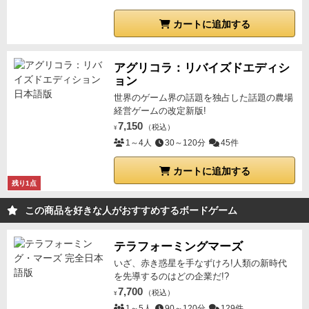
カートに追加する
アグリコラ：リバイズドエディシ
ョン
世界のゲーム界の話題を独占した話題の農場
経営ゲームの改定新版!
7,150
（税込）
¥
1～4人
30～120分
45件
カートに追加する
残り1点
この商品を好きな人がおすすめするボードゲーム
テラフォーミングマーズ
いざ、赤き惑星を手なずけろ!人類の新時代
を先導するのはどの企業だ!?
7,700
（税込）
¥
1～5人
90～120分
129件