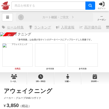
ログイン
─
0
カート確認・ご注文
クーポン
セール特集
ランキング
入荷速報
高評価作品
売り切れ
「参考画像」は会員が当サイトのデータベースにアップロードした画像です。
当商品
参考画像
参考画像
1～4人
180～300分
12歳～
2018年～
アウェイクニング
メーカー：グループSNE/コザイク
3,850
¥
（税込）