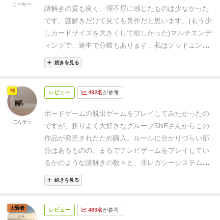
こーかー
謎解きの質も良く、理不尽に感じたものは少なかった
です。
謎解きだけで見ても良作だと思います。(もう少
しカードサイズを大きくして欲しかった)
マルチエンデ
ィングで、途中で分岐もあります。
私はグッドエンド
は無理でした…
ほぼ謎解きに詰まることなくプレイし
続きを見る
て4時間かかったので、時間は多めに見た方がいいで
すね。
何回かに分けて遊ぶ事も推奨されてるみたいで
神
レビュー
492名
が参考
す。
ボードゲームの脱出ゲームをプレイしてみたかったの
にんぞう
ですが、折りよく大好きなグループSNEさんからこの
作品が発売されたため購入。
ルールに分かりづらい部
分はあるものの、まるでテレビゲームをプレイしてい
るかのような謎解きの数々と、非レガシーシステムの
ためコンポーネントやカードを汚したり破いたりする
続きを見る
必要がないので、ある程度気軽に謎解きに挑むことが
できます。
1人で黙々とプレイすることも、皆でワイ
大賢者
レビュー
483名
が参考
ワイ言いながらプレイすることも可能なので、謎解き