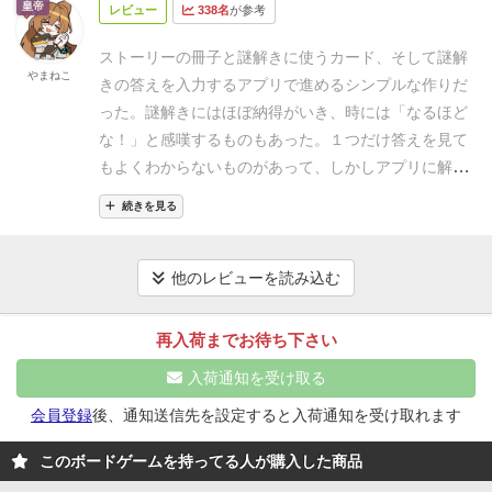
皇帝
レビュー
338名
が参考
になる！しかもマルチエンディング！
探索も回数制限
があったり、進み方次第で手に入るアイテムが異なっ
ストーリーの冊子と謎解きに使うカード、そして謎解
たりするみたいだから、何度かプレイするにしても楽
やまねこ
きの答えを入力するアプリで進めるシンプルな作りだ
しめるのではないかと思うよ。
自分には謎解きが割と
った。
謎解きにはほぼ納得がいき、時には「なるほど
難しかったかな。まぁ、謎解きは好きだけど得意では
な！」と感嘆するものもあった。１つだけ答えを見て
無いからでしょうな。
物語を楽しむ感じでプレイして
もよくわからないものがあって、しかしアプリに解説
たので、謎解きについては多少詰まったらすぐにヒン
は無いので真相は闇の中。
プレイ時間は最後までいっ
トとか使ってサクサク進めてしまったよ…。謎は一つ
続きを見る
ても5時間ぐらいになるだろうと思っていたが、結果8
につき何分まで！ って決めて、一つの謎にずっと行き
時間ぶっ続けでエンドに辿り着いた。初めての謎解き
詰る事が無いようにしてたからね。
小説読みながら謎
だったからかもしれない。
脳味噌にはめちゃくちゃ負
他のレビューを読み込む
解きも楽しめたので個人的には満足できたかな。
個人
荷がかかったけれど達成感があった。正直途中から止
的には楽しかったけど、ちょっと…って思った点もあ
められない止まらない状態になってた。
エンドはバッ
再入荷までお待ち下さい
げとくよ。
・12歳にすすめるには物語がシリアスだ
ドエンド。直近の2択に戻って選び直しても違うバッ
ね。主人公も父親だし共感もしにくいんじゃないか
入荷通知を受け取る
ドエンドに辿り着いた。お父さんの儀式の正解がいま
な。
・謎はヒントや答えで分かるけど、解説は無いの
いちわからないので、途中時々迫られる2択が毎回悩
会員登録
後、通知送信先を設定すると入荷通知を受け取れます
で、なぜその答えになるのかが分からない所かな。
ましい。
少し期間を空けて、また挑戦しよう。次はハ
このボードゲームを持ってる人が購入した商品
ッピーエンドを目指して！