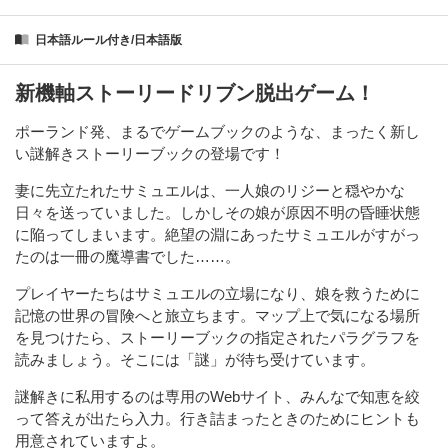
日本語ルール付き/日本語版
新機軸ストーリードリブン脱出ゲーム！
ポーランド発、まるでゲームブックのような、まったく新し
い謎解きストーリーブックの登場です！
妻に先立たれたサミュエルは、一人娘のリジーと穏やかな
日々を送っていました。しかしその娘が原因不明の昏睡状態
に陥ってしまいます。絶望の淵にあったサミュエルがすがっ
たのは一冊の魔導書でした……。
プレイヤーたちはサミュエルの立場になり、娘を救うために
記憶の世界の冒険へと旅立ちます。マップ上で気になる場所
を見つけたら、ストーリーブックの指定されたパラグラフを
読みましょう。そこには「謎」が待ち受けています。
謎解きに私用するのは専用のWebサイト、みんなで知恵を絞
って答えが出たら入力。行き詰まったときのためにヒントも
用意されていますよ。