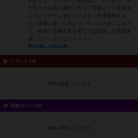
配置して、その周りに種を植え、木が育ち、木
が生えた土地の属性を使って目標カードを達成
していくゲーム感となります。目標達成する
と、達成に使った木がワンランク小さくなるの
で、毎回一生懸命木を育てては伐採して目標達
成していくようなイメージ...
続きを読む（3年以上前）
リプレイ 0件
投稿を募集しています
戦略やコツ 0件
投稿を募集しています