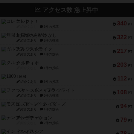
アクセス数 急上昇中
コレクト！
340
PT
紹介文なし
1件の投稿
無限まちがいさがし
322
PT
紹介文あり
2件の投稿
ガルフストライク
217
PT
紹介文あり
1件の投稿
クルティボ
203
PT
紹介文なし
1件の投稿
1809
112
PT
紹介文あり
1件の投稿
ファースト・イン・フライト
108
PT
紹介文あり
3件の投稿
モズビ－ズ・レイダ－ズ
94
PT
紹介文あり
1件の投稿
テンプテーション
79
PT
紹介文なし
2件の投稿
インドネシア
78