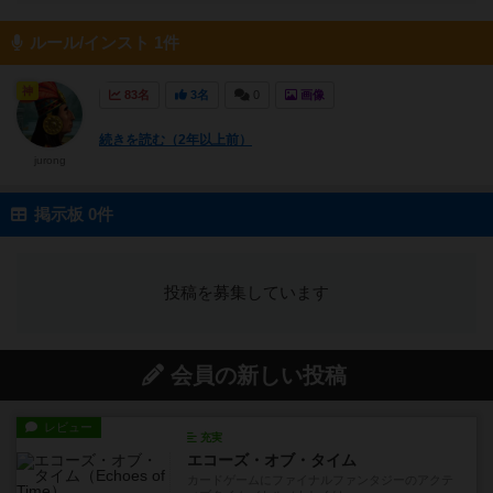
ルール/インスト 1件
神
83名
3名
0
画像
続きを読む（2年以上前）
jurong
掲示板 0件
投稿を募集しています
会員の新しい投稿
レビュー
充実
エコーズ・オブ・タイム
カードゲームにファイナルファンタジーのアクテ