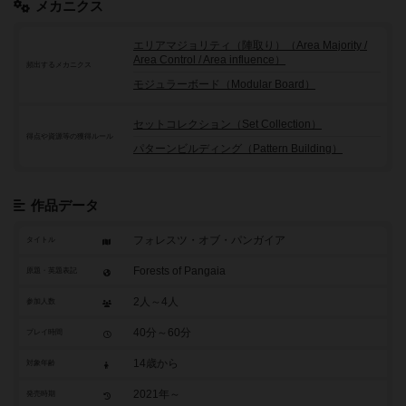
メカニクス
エリアマジョリティ（陣取り）（Area Majority /
Area Control / Area influence）
頻出するメカニクス
モジュラーボード（Modular Board）
セットコレクション（Set Collection）
得点や資源等の獲得ルール
パターンビルディング（Pattern Building）
作品データ
フォレスツ・オブ・パンガイア
タイトル
Forests of Pangaia
原題・英題表記
2人～4人
参加人数
40分～60分
プレイ時間
14歳から
対象年齢
2021年～
発売時期