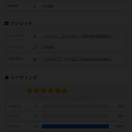
未登録
参考価格
クレジット
トーマス・フランケン（Thomas Franken）
ゲームデザイン
未登録
アートワーク
パンガイア・ゲームズ（Pangaia Games）
関連企業/団体
レーティング
レーティングを行うには
ログイン
が必要です
0
0%
10点の人
0
0%
9点の人
8
44%
8点の人