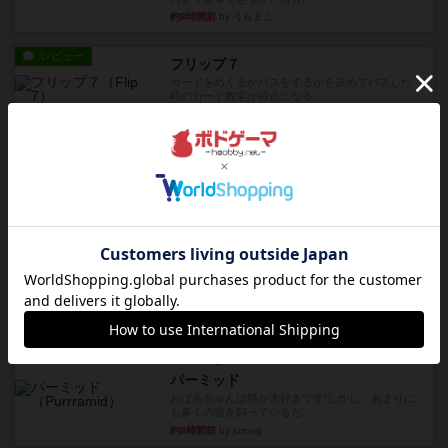
約8時間前
by うらまこ
レビュー
フリップ７
カードをめくるかパスをするかを決めてパスした
時のカード数字が得点になる...
約8時間前
by mob567
レビュー
コンセプト
親のプレイヤーがお題を決めて限られたヒントの
中から他のプレイヤーに当て...
約8時間前
by mob567
レビュー
海兵隊
1988年にVictory Gamesが出版した
『Leathernec...
約8時間前
by Chaco
ルール/インスト
画像付き
充実
パーミッド
おばあちゃんは猫が大好きです!しかし、あまりに
も多くの猫を飼っているた...
約8時間前
by jurong