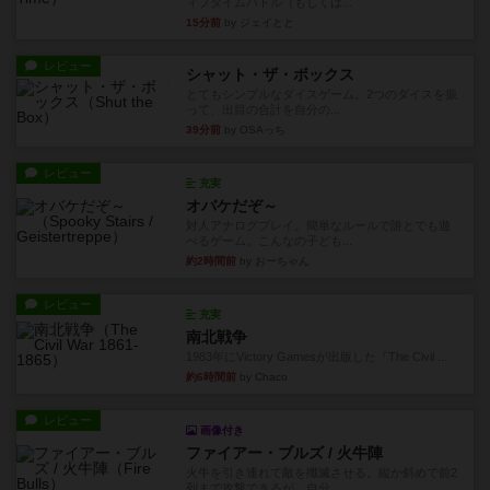
ィブタイムバトル（もしくは...
15分前
by ジェイとと
レビュー
シャット・ザ・ボックス
とてもシンプルなダイスゲーム。2つのダイスを振
って、出目の合計を自分の...
39分前
by OSAっち
レビュー
充実
オバケだぞ～
対人アナログプレイ。簡単なルールで誰とでも遊
べるゲーム。こんなの子ども...
約2時間前
by おーちゃん
レビュー
充実
南北戦争
1983年にVictory Gamesが出版した『The Civil ...
約6時間前
by Chaco
レビュー
画像付き
ファイアー・ブルズ / 火牛陣
火牛を引き連れて敵を殲滅させる。縦か斜めで前2
列まで攻撃できるが、自分...