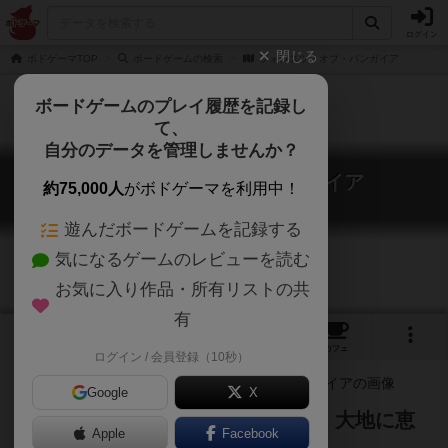
ログイン
閉じる
ボドゲーマTOP
ボードゲームの検索
フォレスツ・オブ・パンガイア
ボードゲームのプレイ履歴を記録し
て、
自分のデータを管理しませんか？
フォレスツ・オブ・パンガイア
約75,000人
がボドゲーマを利用中！
Forests of Pangaia
遊んだボードゲームを記録する
気になるゲームのレビューを読む
お気に入り作品・所有リストの共
有
2
1
4
トップ
画像
動画
レビュー
カフェ
ログイン / 会員登録（10秒）
Google
X
はるか昔。木々たちが儀式を行い、大地に恵
Apple
Facebook
みを与えた。