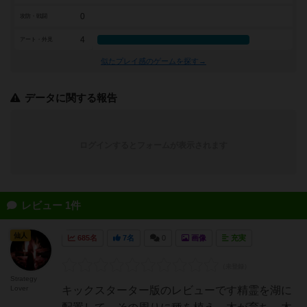
0
攻防・戦闘
4
アート・外見
似たプレイ感のゲームを探す→
データに関する報告
ログインするとフォームが表示されます
レビュー 1件
仙人
685名
7名
0
画像
充実
Strategy
Lover
キックスターター版のレビューです精霊を湖に