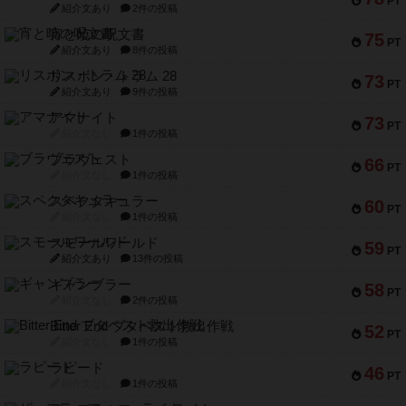
PT
紹介文あり
2件の投稿
宵と暁の呪文書
75
PT
紹介文あり
8件の投稿
リスボン・トラム 28
73
PT
紹介文あり
9件の投稿
アマナイト
73
PT
紹介文なし
1件の投稿
ブラヴェスト
66
PT
紹介文なし
1件の投稿
スペクタキュラー
60
PT
紹介文なし
1件の投稿
スモールワールド
59
PT
紹介文あり
13件の投稿
ギャンブラー
58
PT
紹介文なし
2件の投稿
Bitter End ブタペスト救出作戦
52
PT
紹介文なし
1件の投稿
ラピード
46
PT
紹介文なし
1件の投稿