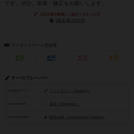
です。ぜひ、加筆・修正をお願いします。
上記文章の執筆にご協力くださった方
[退会者:37819]
マイボードゲーム登録者
52
64
14
53
興味あり
経験あり
お気に入り
持ってる
テーマ/フレーバー
ファンタジー（Fantasy）
世界観/基本テーマ
原始（Prehistory）
舞台の時代背景
環境/自然（Environment / Nature）
政治経済/各種産業