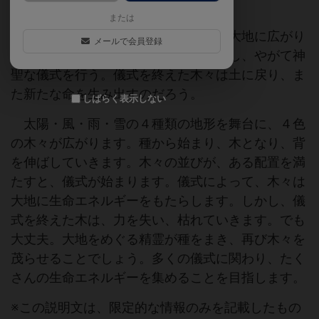
または
世界が形を作る前。最初の木々が、大地に広がり
メールで会員登録
はじめた。木々は、種から大樹に成長し、やがて神
聖な儀式を行う。儀式を終えた木々は土に戻り、ま
た新たな命を生み出すのだろう。
しばらく表示しない
太陽・風・雨・雪の４種類の地形を舞台に、４色
の木々が広がります。種から始まり、木となり、背
を伸ばしていきます。木々の並びが、ある配置を満
たすと、儀式が始まります。儀式によって、木々は
大地に生命エネルギーをもたらします。しかし、儀
式を終えた木は、力を失い、枯れていきます。でも
大丈夫。大地をめぐる精霊が種をまき、再び木々を
茂らせることでしょう。多くの儀式に関わり、たく
さんの生命エネルギーを集めることを目指します。
※この説明文は、限定的な情報のみを記載したもの