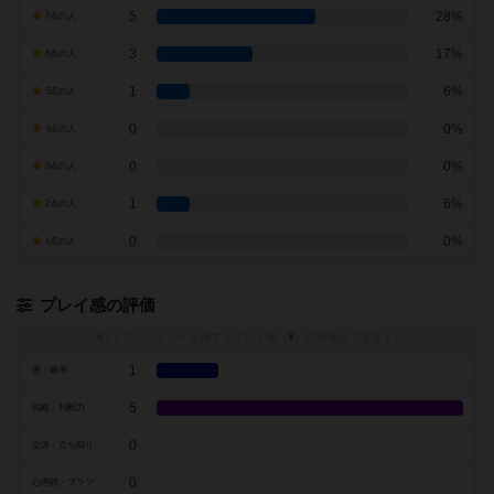
5
28%
7点の人
3
17%
6点の人
1
6%
5点の人
0
0%
4点の人
0
0%
3点の人
1
6%
2点の人
0
0%
1点の人
プレイ感の評価
トグルスイッチを押すとプレイ感（
※
）の投票ができます
1
運・確率
5
戦略・判断力
0
交渉・立ち回り
0
心理戦・ブラフ