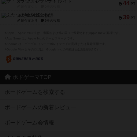
ザ・フラッフィー・ライト
44
PT
紹介文なし
0件の投稿
ふたつの城の物語
39
PT
紹介文あり
6件の投稿
※Apple、Apple のロゴ は、米国および他の国々で登録されたApple Inc.の商標です。
※App Store は、Apple Inc.のサービスマークです。
※Android は、グーグル インコーポレイテッドの商標または登録商標です。
※Google Play とそのロゴは、Google Inc.の商標または登録商標です。
ボドゲーマTOP
ボードゲームを検索する
ボードゲームの新着レビュー
ボードゲーム会情報