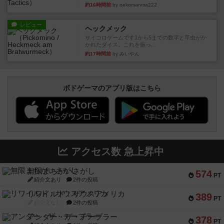
約16時間前
by nekomanma222
レビュー
ヘックメック
サイコロゲームです1から5までの数字と芋虫がか
かれたダイス。これを振っ...
約17時間前
by みいやん
ボドゲーマのアプリ版はこちら
アクセス数 急上昇中
無限まちがいさがし
574
PT
紹介文あり
2件の投稿
リワイルド：サウスアメリカ
389
PT
紹介文なし
2件の投稿
アンダー・ザ・テーブラー
378
PT