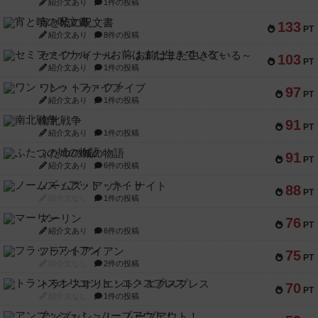
紹介文あり
1件の投稿
宵と暁の呪文書
133
PT
紹介文あり
8件の投稿
セミファイナル ～お前はまだ生きている～
103
PT
紹介文あり
1件の投稿
ワン・トゥ・ファイブ
97
PT
紹介文あり
1件の投稿
南北戦争
91
PT
紹介文あり
1件の投稿
ふたつの城の物語
91
PT
紹介文あり
6件の投稿
ノームズ・アット・ナイト
88
PT
紹介文なし
1件の投稿
マーリン
76
PT
紹介文あり
6件の投稿
フラットアイアン
75
PT
紹介文なし
2件の投稿
トランスオリエント・エクスプレス
70
PT
紹介文なし
1件の投稿
アンブッシュ！：ムーブアウト！