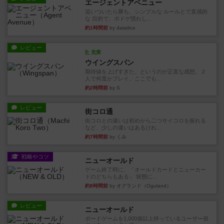
エージェントアベニュー
追いついたら勝ち。シンプルな ルールとで直感的
な 目的で、ボドゲ慣れし...
約1時間前
by daisdice
レビュー
充実
ウイングスパン
期待値を上げすぎた、というのが正直な感想。２
人で何度かプレイ。ここでも...
約2時間前
by S
レビュー
街コロ通
街コロとの違いは初めから二つサイコロを振れる
など、少しの違いはあるけれ...
約7時間前
by くみ
戦略やコツ
ニューオールド
ゲーム終了時に、「オールドカードとニューカー
ドのどちらもある」 状態に...
約8時間前
by オグランド（Oguland）
レビュー
ニューオールド
ボードゲームを1,000個以上持っているユーザー視