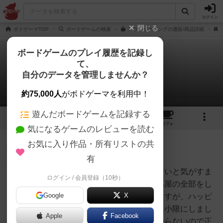
ログイン
閉じる
ボドゲーマTOP
ボードゲームの検索
アウェイクニングの通販/商品詳細
ボードゲームのプレイ履歴を記録し
て、
アウェイクニング
自分のデータを管理しませんか？
1件の戦略やコツ
約75,000人
がボドゲーマを利用中！
遊んだボードゲームを記録する
2
7
29
トップ
画像
動画
レビュー
カフェ
気になるゲームのレビューを読む
お気に入り作品・所有リストの共
勇者
167名
0名
0
有
ダンジョンのすべての道を歩かないと気がすま
ログイン / 会員登録（10秒）
Daichi
ない！というような方は注意。部屋の全部をし
Google
X
らべて全部の謎を解きたくなりますが、ハッピ
ーエンドにたどり着くためには最小限にしまし
Apple
Facebook
ょう。ただ、どこが必要かはわからないので正