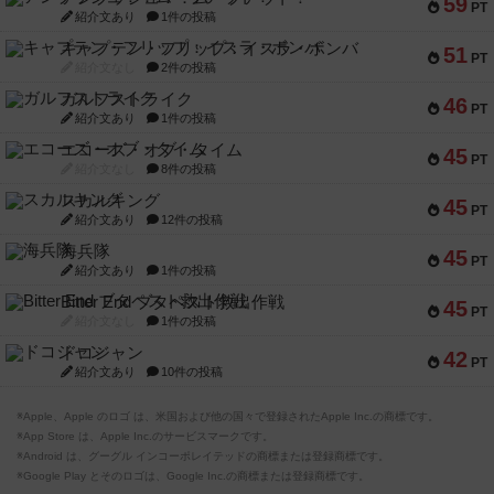
59
PT
紹介文あり
1件の投稿
キャプテン・フリップ：イスラ・ボンバ
51
PT
紹介文なし
2件の投稿
ガルフストライク
46
PT
紹介文あり
1件の投稿
エコーズ・オブ・タイム
45
PT
紹介文なし
8件の投稿
スカルキング
45
PT
紹介文あり
12件の投稿
海兵隊
45
PT
紹介文あり
1件の投稿
Bitter End ブタペスト救出作戦
45
PT
紹介文なし
1件の投稿
ドコジャン
42
PT
紹介文あり
10件の投稿
※Apple、Apple のロゴ は、米国および他の国々で登録されたApple Inc.の商標です。
※App Store は、Apple Inc.のサービスマークです。
※Android は、グーグル インコーポレイテッドの商標または登録商標です。
※Google Play とそのロゴは、Google Inc.の商標または登録商標です。