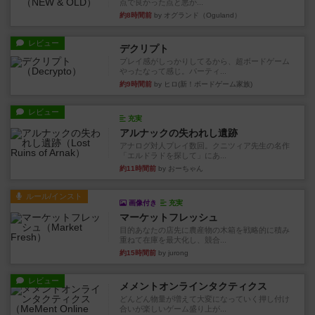
点で良かった点と悪か...
約8時間前
by オグランド（Oguland）
レビュー
デクリプト
プレイ感がしっかりしてるから、超ボードゲーム
やったなって感じ。パーティ...
約9時間前
by ヒロ(新！ボードゲーム家族)
レビュー
充実
アルナックの失われし遺跡
アナログ対人プレイ数回。クニツィア先生の名作
「エルドラドを探して」にあ...
約11時間前
by おーちゃん
ルール/インスト
画像付き
充実
マーケットフレッシュ
目的あなたの店先に農産物の木箱を戦略的に積み
重ねて在庫を最大化し、競合...
約15時間前
by jurong
レビュー
メメントオンラインタクティクス
どんどん物量が増えて大変になっていく押し付け
合いが楽しいゲーム盛り上が...