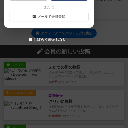
直そこは運です。
または
続きを読む（3年以上前）
メールで会員登録
アウェイクニングのトップに戻る
しばらく表示しない
会員の新しい投稿
レビュー
ふたつの街の物語
タイルを4×4で並べて街づくりします。ただし、
街は各プレイヤーの間にあ...
41分前
by ジェイとと
ルール/インスト
画像付き
ざりかに将棋
３種類の駒だけが登場する超シンプルな将棋系ゲ
ーム入門作品です♪(＾＾)...
約1時間前
by あんちっく
レビュー