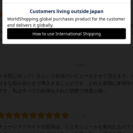
ぇ〜基本がスーパーおもろかったので期待しすぎたってのもある
チでした。いろんな要素が加わってより戦略的になったのかも
い」という気持ちが先行してしまったので...
トを既に持っているという前提のレビューをさせて頂きます。
好きな組み合わせで導入することができ、どれも展開に多様性
す。私はすべての拡張を入れた状態で何度か遊...
チェーンマグネイトの拡張は、ミニモジュールを集めたもので