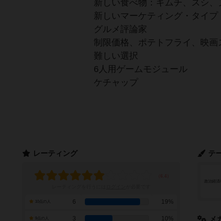
新しい食べ物：キムチ、スシ、
新しいマーケティング・タイプ
グルメ評論家
制限価格、ポテトフライ、映画
難しい選択
6人用ゲームモジュール
ケチャップ
レーティング
テ
政治経済
レーティングを行うには
ログイン
が必要です
6
19%
10点の人
3
10%
メ
9点の人