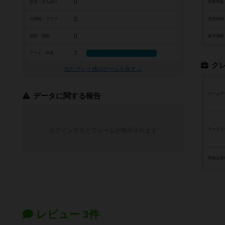
0
交渉・立ち回り
対象年齢
0
心理戦・ブラフ
発売時期
0
攻防・戦闘
参考価格
7
アート・外見
ク
似たプレイ感のゲームを探す→
ゲームデ
データに関する報告
ログインするとフォームが表示されます
アートワ
関連企業
レビュー 3件