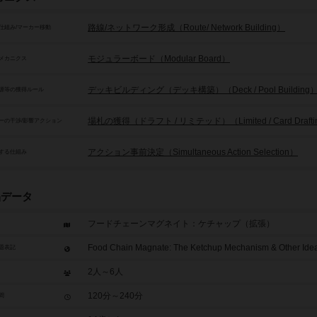
路線/ネットワーク形成（Route/ Network Building）
仕組み/マーカー移動
モジュラーボード（Modular Board）
メカニクス
デッキビルディング（デッキ構築）（Deck / Pool Building
源等の獲得ルール
場札の獲得（ドラフト / リミテッド）（Limited / Card Drafti
ーの干渉/影響アクション
アクション事前決定（Simultaneous Action Selection）
する仕組み
品データ
フードチェーンマグネイト：ケチャップ（拡張）
Food Chain Magnate: The Ketchup Mechanism & Other Ide
題表記
2人～6人
120分～240分
間