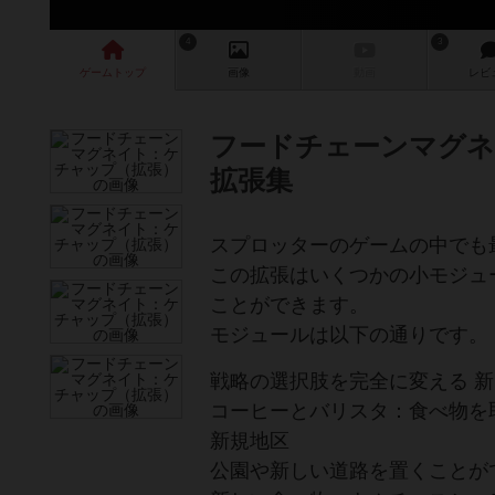
4
3
ゲーム
トップ
画像
動画
レビ
フードチェーンマグ
拡張集
スプロッターのゲームの中でも
この拡張はいくつかの小モジュ
ことができます。
モジュールは以下の通りです。
戦略の選択肢を完全に変える 
コーヒーとバリスタ：食べ物を
新規地区
公園や新しい道路を置くことが