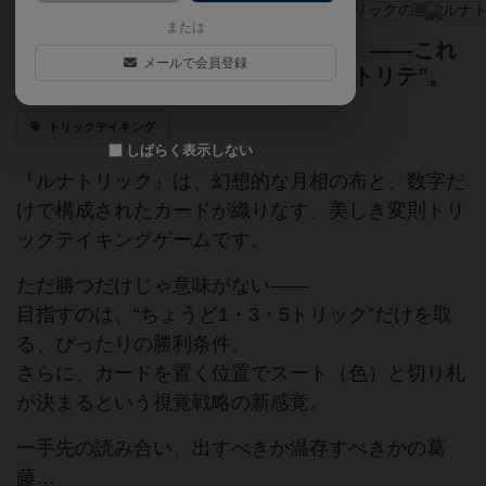
または
🌙 月を切り取り、トリックを操れ。――これ
メールで会員登録
は、戦略と美しさが交錯する“月相トリテ”。
トリックテイキング
しばらく表示しない
『ルナトリック』は、幻想的な月相の布と、数字だ
けで構成されたカードが織りなす、美しき変則トリ
ックテイキングゲームです。
ただ勝つだけじゃ意味がない――
目指すのは、“ちょうど1・3・5トリック”だけを取
る、ぴったりの勝利条件。
さらに、カードを置く位置でスート（色）と切り札
が決まるという視覚戦略の新感覚。
一手先の読み合い、出すべきか温存すべきかの葛
藤…