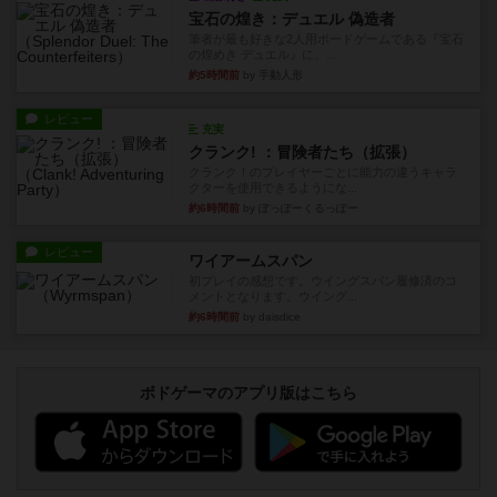
宝石の煌き：デュエル 偽造者
筆者が最も好きな2人用ボードゲームである『宝石
の煌めき デュエル』に、...
約5時間前
by 手動人形
レビュー
充実
クランク! ：冒険者たち（拡張）
クランク！のプレイヤーごとに能力の違うキャラ
クターを使用できるようにな...
約6時間前
by ぽっぽーくるっぽー
レビュー
ワイアームスパン
初プレイの感想です。ウイングスパン履修済のコ
メントとなります。ウイング...
約6時間前
by daisdice
ボドゲーマのアプリ版はこちら