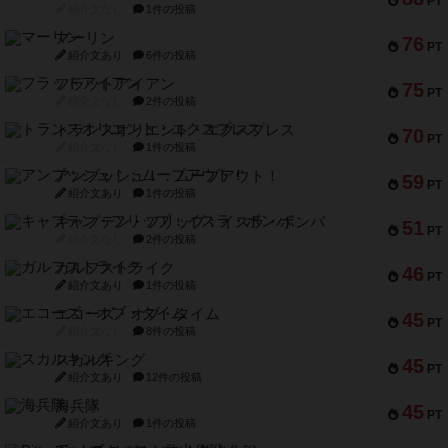
PT
紹介文なし
1件の投稿
マーリン
76
PT
紹介文あり
6件の投稿
フラットアイアン
75
PT
紹介文なし
2件の投稿
トランスオリエント・エクスプレス
70
PT
紹介文なし
1件の投稿
アンブッシュ！：ムーブアウト！
59
PT
紹介文あり
1件の投稿
キャプテン・フリップ：イスラ・ボンバ
51
PT
紹介文なし
2件の投稿
ガルフストライク
46
PT
紹介文あり
1件の投稿
エコーズ・オブ・タイム
45
PT
紹介文なし
8件の投稿
スカルキング
45
PT
紹介文あり
12件の投稿
海兵隊
45
PT
紹介文あり
1件の投稿