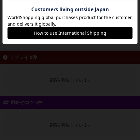
則トリテ静かに煌めく夜空の下、あなたの1枚
が運命を変える。『ルナトリック』は、“ちょう
ど1・3・5トリック”だけが点になるという、ユ
ニークかつ悩ましさ満点の変則トリックテイキ
ングゲーム。...
続きを読む（約1年前）
リプレイ 0件
投稿を募集しています
戦略やコツ 0件
投稿を募集しています