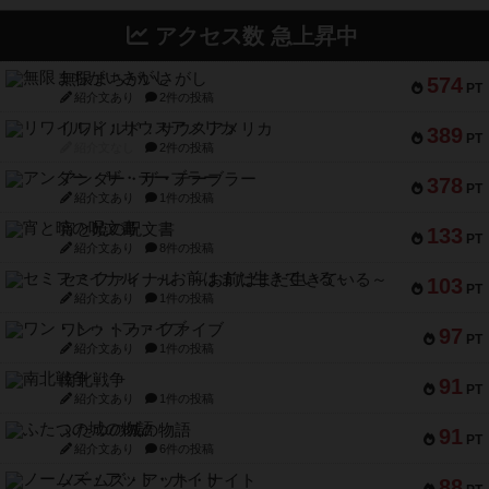
アクセス数 急上昇中
無限まちがいさがし
574
PT
紹介文あり
2件の投稿
リワイルド：サウスアメリカ
389
PT
紹介文なし
2件の投稿
アンダー・ザ・テーブラー
378
PT
紹介文あり
1件の投稿
宵と暁の呪文書
133
PT
紹介文あり
8件の投稿
セミファイナル ～お前はまだ生きている～
103
PT
紹介文あり
1件の投稿
ワン・トゥ・ファイブ
97
PT
紹介文あり
1件の投稿
南北戦争
91
PT
紹介文あり
1件の投稿
ふたつの城の物語
91
PT
紹介文あり
6件の投稿
ノームズ・アット・ナイト
88