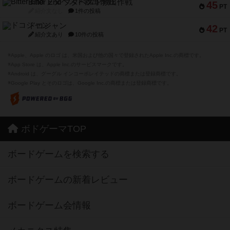
Bitter End ブタペスト救出作戦
45
PT
紹介文なし
1件の投稿
ドコジャン
42
PT
紹介文あり
10件の投稿
※Apple、Apple のロゴ は、米国および他の国々で登録されたApple Inc.の商標です。
※App Store は、Apple Inc.のサービスマークです。
※Android は、グーグル インコーポレイテッドの商標または登録商標です。
※Google Play とそのロゴは、Google Inc.の商標または登録商標です。
ボドゲーマTOP
ボードゲームを検索する
ボードゲームの新着レビュー
ボードゲーム会情報