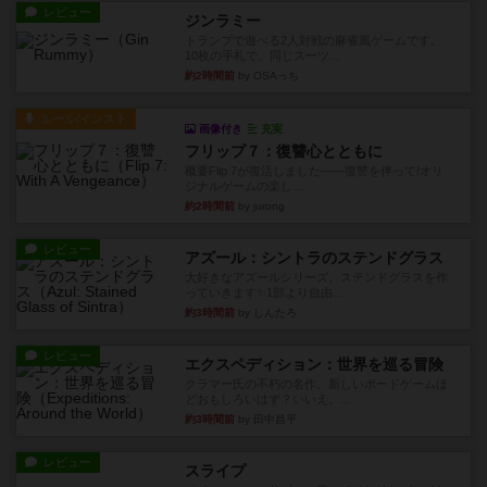
レビュー
ジンラミー
トランプで遊べる2人対戦の麻雀風ゲームです。
10枚の手札で、同じスーツ...
約2時間前
by OSAっち
ルール/インスト
画像付き
充実
フリップ７：復讐心とともに
概要Flip 7が復活しました――復讐を伴って!オリ
ジナルゲームの楽し...
約2時間前
by jurong
レビュー
アズール：シントラのステンドグラス
大好きなアズールシリーズ。ステンドグラスを作
っていきます✨1部より自由...
約3時間前
by しんたろ
レビュー
エクスペディション：世界を巡る冒険
クラマー氏の不朽の名作。新しいボードゲームほ
どおもしろいはず？いいえ。...
約3時間前
by 田中昌平
レビュー
スライプ