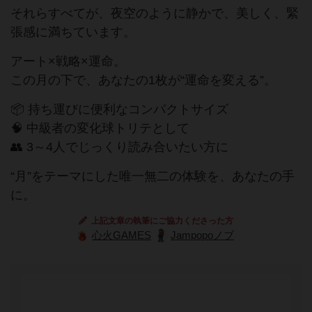
それらすべてが、夜空のように静かで、美しく、緊
張感に満ちています。
アート×戦略×運命。
この月の下で、あなたの1枚が“運命を変える”。
📦 持ち運びに便利なコンパクトサイズ
🧠 中級者の変化球トリテとして
👥 3～4人でじっくり読み合いたい方に
“月”をテーマにした唯一無二の体験を、あなたの手
に。
上記文章の執筆にご協力くださった方
心火GAMES
Jampopoノブ