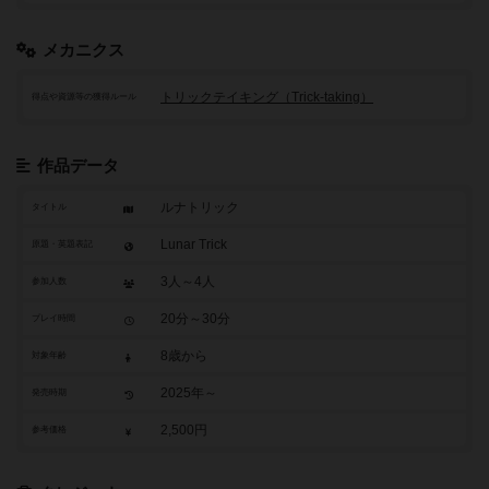
メカニクス
トリックテイキング（Trick-taking）
得点や資源等の獲得ルール
作品データ
ルナトリック
タイトル
Lunar Trick
原題・英題表記
3人～4人
参加人数
20分～30分
プレイ時間
8歳から
対象年齢
2025年～
発売時期
2,500円
参考価格