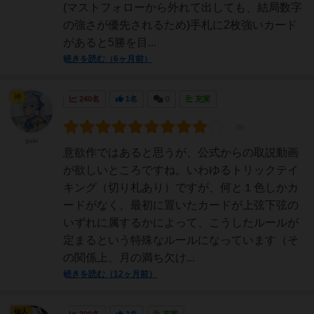
(マストフォローから外れて出しても、結局数字
の強さが優先されるため)手札に2枚強いカード
があると5勝を目...
続きを読む（6ヶ月前）
神
240名
1名
0
充実
yuki
意欲作ではあると思うが、公式からの取説動画
が欲しいところですね。いわゆるトリックテイ
キング（切り札あり）ですが、何と１色しかカ
ードがなく、最初に置いたカードが上弦下弦の
いずれに属するかによって、こうしたルールが
定まるという特殊なルールになっています（そ
の関係上、月の満ち欠け...
続きを読む（12ヶ月前）
仙人
300名
3名
充実