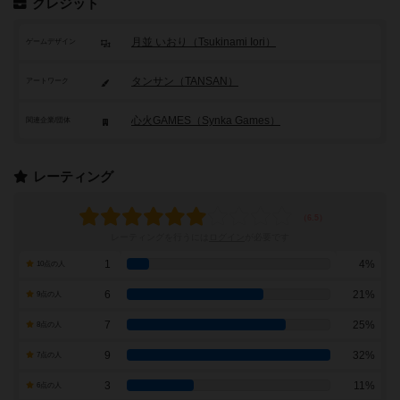
クレジット
月並 いおり（Tsukinami Iori）
ゲームデザイン
タンサン（TANSAN）
アートワーク
心火GAMES（Synka Games）
関連企業/団体
レーティング
レーティングを行うには
ログイン
が必要です
1
4%
10点の人
6
21%
9点の人
7
25%
8点の人
9
32%
7点の人
3
11%
6点の人