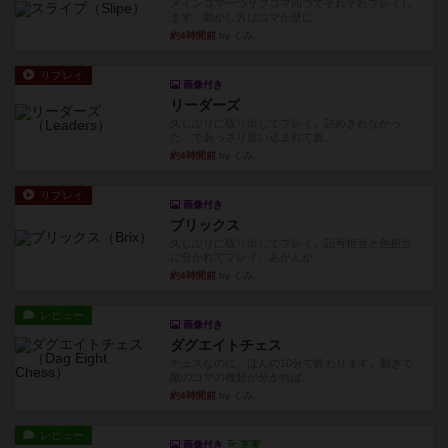
メインコマ一つサブコマ四つでそれぞれプレイし
ます。動かし方はコマか壁に...
約4時間前
by くみ
リプレイ
画像付き
リーダーズ
久しぶりに取り出してプレイ。詰めきれなかっ
た…であっさり追い込まれて負...
約4時間前
by くみ
リプレイ
画像付き
ブリックス
久しぶりに取り出してプレイ。記号担当と色担当
に分かれてプレイ。あかんか...
約4時間前
by くみ
レビュー
画像付き
ダグエイトチェス
チェスなのに、ほんの10分で終わります。動きで
敵のコマの種類が分かれば...
約4時間前
by くみ
レビュー
画像付き
充実