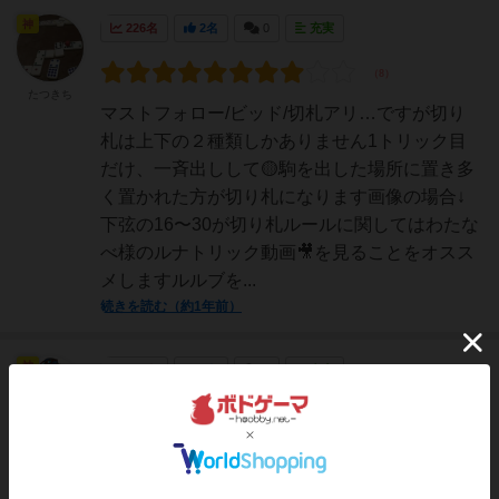
神
226名
2名
0
充実
たつきち
マストフォロー/ビッド/切札アリ…ですが切り
札は上下の２種類しかありません1トリック目
だけ、一斉出しして🟡駒を出した場所に置き多
く置かれた方が切り札になります画像の場合↓
下弦の16〜30が切り札ルールに関してはわたな
べ様のルナトリック動画🎥を見ることをオスス
メしますルルブを...
続きを読む（約1年前）
神
245名
3名
0
充実
Jampopoノ
ブ
🌓『ルナトリック』｜あと“1トリック”が取れな
い…！月の満ち欠けが運命を分ける、美しき変