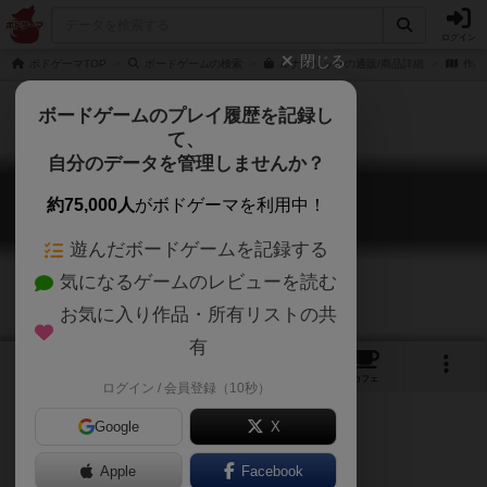
ログイン
閉じる
ボドゲーマTOP
ボードゲームの検索
ルナトリックの通販/商品詳細
作品
ボードゲームのプレイ履歴を記録し
て、
自分のデータを管理しませんか？
ルナトリック
約75,000人
がボドゲーマを利用中！
Lunar Trick
遊んだボードゲームを記録する
気になるゲームのレビューを読む
お気に入り作品・所有リストの共
有
5
3
7
16
トップ
画像
動画
レビュー
カフェ
ログイン / 会員登録（10秒）
Google
X
Apple
Facebook