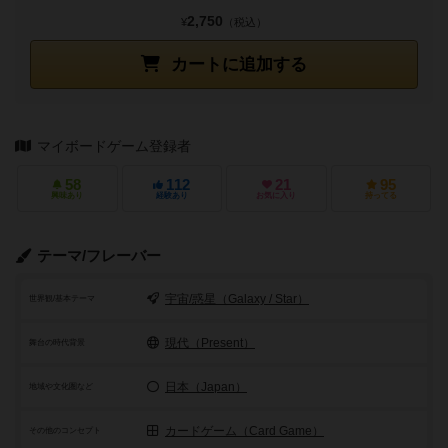
2,750
¥
（税込）
カートに追加する
マイボードゲーム登録者
58
112
21
95
興味あり
経験あり
お気に入り
持ってる
テーマ/フレーバー
宇宙/惑星（Galaxy / Star）
世界観/基本テーマ
現代（Present）
舞台の時代背景
日本（Japan）
地域や文化圏など
カードゲーム（Card Game）
その他のコンセプト