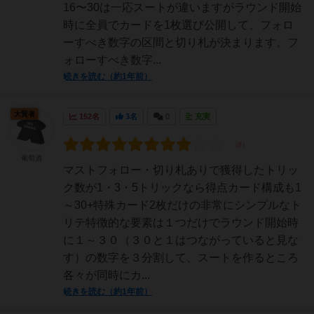
16〜30は一応スートが違いますがラウンド開始
時に全員でカードを1枚選び公開して、フォロ
ーすべき数字の区間と切り札が決まります。フ
ォローすべき数字...
続きを読む（約1年前）
大賢者
152名
3名
0
充実
葡萄酒
マストフォロー・切り札ありで獲得したトリッ
ク数が1・3・5トリックなら得点カード構成も1
～30+特殊カード2枚だけの非常にシンプルなト
リテ特徴的な要素は１つだけでラウンド開始時
に１～３０（３０と１はつながっていると見な
す）の数字を３分割して、スートを作るところ
各々が同時にカ...
続きを読む（約1年前）