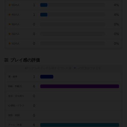
1
4%
5点の人
1
4%
4点の人
0
0%
3点の人
0
0%
2点の人
0
0%
1点の人
プレイ感の評価
トグルスイッチを押すとプレイ感（
※
）の投票ができます
1
運・確率
6
戦略・判断力
0
交渉・立ち回り
0
心理戦・ブラフ
0
攻防・戦闘
6
アート・外見