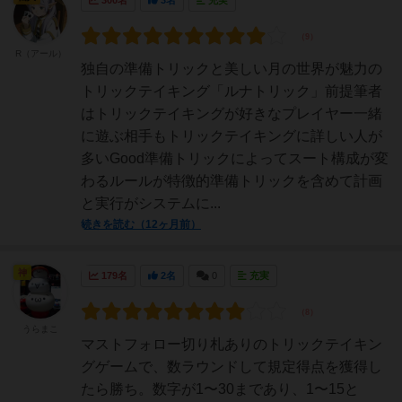
R（アール）
独自の準備トリックと美しい月の世界が魅力の
トリックテイキング「ルナトリック」前提筆者
はトリックテイキングが好きなプレイヤー一緒
に遊ぶ相手もトリックテイキングに詳しい人が
多いGood準備トリックによってスート構成が変
わるルールが特徴的準備トリックを含めて計画
と実行がシステムに...
続きを読む（12ヶ月前）
神
179名
2名
0
充実
うらまこ
マストフォロー切り札ありのトリックテイキン
グゲームで、数ラウンドして規定得点を獲得し
たら勝ち。数字が1〜30まであり、1〜15と