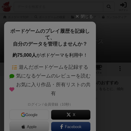
ログイン
閉じる
ボドゲーマTOP
ボードゲームの検索
コンコルディア
コンコルディア ヴ
ボードゲームのプレイ履歴を記録し
て、
コンコルディア：ヴィーナス
自分のデータを管理しませんか？
次のおすすめボードゲーム
約75,000人
がボドゲーマを利用中！
遊んだボードゲームを記録する
6
2
42
トップ
画像
動画
レビュー
カフェ
気になるゲームのレビューを読む
『コンコルディア：ヴィーナス』が好きな方へのおすすめ
お気に入り作品・所有リストの共
このゲームのトップページで投票された「プレイ感の評価」をもとに、傾向
有
が近いボードゲームをランキング形式で紹介します。
※リストには一定の投票数がある作品のみを表示しています
ログイン / 会員登録（10秒）
Google
X
Apple
Facebook