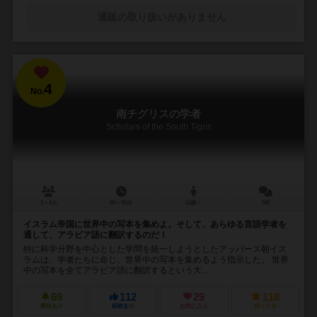
通販の取り扱いがありません
4
No.
南チグリスの学者
Scholars of the South Tigris
1～4人
60～90分
12歳～
5件
イスラム帝国に世界中の写本を集めよ。そして、あらゆる言語学者を
通して、アラビア語に翻訳するのだ！
特に科学分野を中心とした学問を統一しようとしたアッバース朝イス
ラムは、学者たちに命じ、世界中の写本を集めるよう指示した。 世界
中の写本を全てアラビア語に翻訳するという大...
69
112
29
118
興味あり
経験あり
お気に入り
持ってる