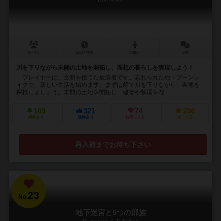
1～4人
120分前後
14歳～
6件
川を下りながら未開の土地を開拓し、理想の暮らしを実現しよう！
プレイヤーは、文明を捨てた放浪者です。忘れられた地・ブーンレ
イクで、新しい生活を始めます。まずは船で川を下りながら、各地を
探検しましょう。未開の土地を開拓し、建物や牧場を増...
169
321
74
286
興味あり
経験あり
お気に入り
持ってる
再入荷までお待ち下さい
23
No.
地下迷宮と5つの部族