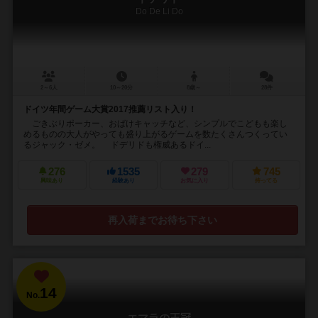
Do De Li Do
2～6人
10～20分
8歳～
28件
ドイツ年間ゲーム大賞2017推薦リスト入り！
ごきぶりポーカー、おばけキャッチなど、シンプルでこどもも楽し
めるものの大人がやっても盛り上がるゲームを数たくさんつくってい
るジャック・ゼメ。 ドデリドも権威あるドイ...
276
1535
279
745
興味あり
経験あり
お気に入り
持ってる
再入荷までお待ち下さい
14
No.