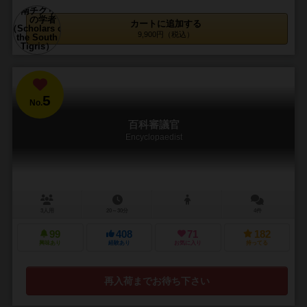
カートに追加する
9,900円（税込）
5
No.
百科審議官
Encyclopaedist
3人用
20～30分
4件
99
408
71
182
興味あり
経験あり
お気に入り
持ってる
再入荷までお待ち下さい