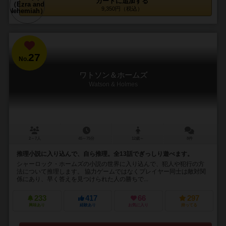
カートに追加する
9,350円（税込）
27
No.
ワトソン＆ホームズ
Watson & Holmes
2～7人
45～75分
12歳～
8件
推理小説に入り込んで、自ら推理。全13話でぎっしり遊べます。
シャーロック・ホームズの小説の世界に入り込んで、犯人や犯行の方
法について推理します。 協力ゲームではなくプレイヤー同士は敵対関
係にあり、早く答えを見つけられた人の勝ちで...
233
417
66
297
興味あり
経験あり
お気に入り
持ってる