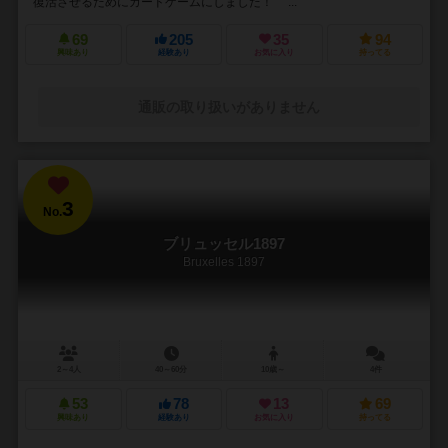
復活させるためにカードゲームにしました！ ...
69
205
35
94
興味あり
経験あり
お気に入り
持ってる
通販の取り扱いがありません
3
No.
ブリュッセル1897
Bruxelles 1897
2～4人
40～60分
10歳～
4件
53
78
13
69
興味あり
経験あり
お気に入り
持ってる