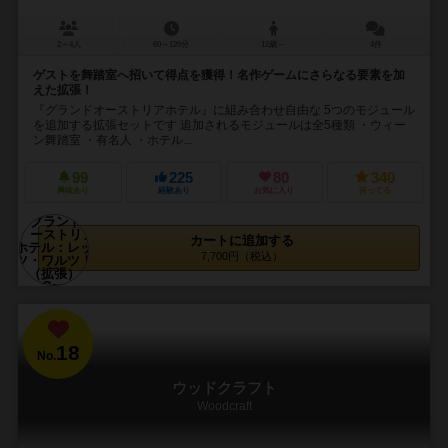
2～4人
60～120分
12歳～
4件
ゲストを舞踏室へ招いて得点を獲得！名作ゲームにさらなる要素を加
えた拡張！
『グランドオーストリアホテル』に組み合わせ自由な 5つのモジュール
を追加する拡張セットです 追加されるモジュールは全5種類 ・ウィー
ン舞踏室 ・有名人 ・ホテル...
99
225
80
340
興味あり
経験あり
お気に入り
持ってる
カートに追加する
7,700円（税込）
18
No.
ウッドクラフト
Woodcraft