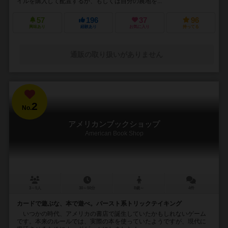
イルを購入して配置するか、もしくは自分の農地を...
57
196
37
96
興味あり
経験あり
お気に入り
持ってる
通販の取り扱いがありません
2
No.
アメリカンブックショップ
American Book Shop
3～5人
30～50分
8歳～
4件
カードで遊ぶな、本で遊べ。バースト系トリックテイキング
いつかの時代、アメリカの書店で誕生していたかもしれないゲーム
です。本来のルールでは、実際の本を使っていたようですが、現代に