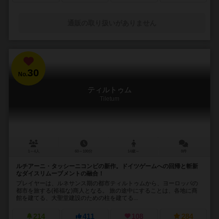
通販の取り扱いがありません
30
No.
ティルトゥム
Tiletum
1～4人
60～100分
14歳～
8件
ルチアーニ・タッシーニコンビの新作。ドイツゲームへの回帰と斬新
なダイスリムーブメントの融合！
プレイヤーは、ルネサンス期の都市ティルトゥムから、ヨーロッパの
都市を旅する(裕福な)商人となる。 旅の途中にすることは、各地に商
館を建てる、大聖堂建設のための柱を建てる...
214
411
108
284