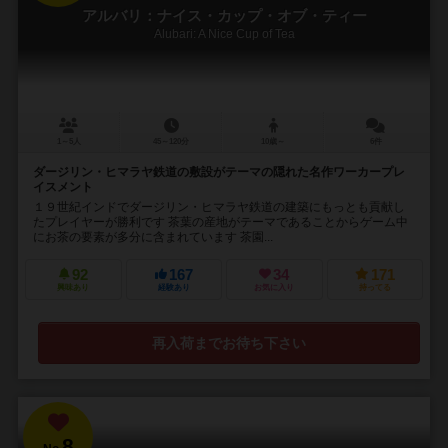
アルバリ：ナイス・カップ・オブ・ティー
Alubari: A Nice Cup of Tea
1～5人
45～120分
10歳～
6件
ダージリン・ヒマラヤ鉄道の敷設がテーマの隠れた名作ワーカープレ
イスメント
１９世紀インドでダージリン・ヒマラヤ鉄道の建築にもっとも貢献し
たプレイヤーが勝利です 茶葉の産地がテーマであることからゲーム中
にお茶の要素が多分に含まれています 茶園...
92
167
34
171
興味あり
経験あり
お気に入り
持ってる
再入荷までお待ち下さい
8