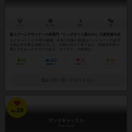
3～5人
45～75分
10歳～
4件
新人ゲームデザイナーの登竜門『ヒッポダイス賞2016』大賞受賞作品
カリマーラとは 中世の後期、羊毛の衣服の貿易はフィレンツェの経済
を動かす主要な原動力でした。衣類の仕立て屋であり、外国産衣類の
商人でもあったギルドである「カリマラ」の技術は...
84
157
31
88
興味あり
経験あり
お気に入り
持ってる
通販の取り扱いがありません
20
No.
サンドキャッスル
Fine Sand