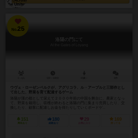
25
No.
洛陽の門にて
At the Gates of Loyang
1～4人
120～140分
10歳～
6件
ウヴェ・ローゼンベルクが、アグリコラ、ル・アーブルと三部作とし
て出した、野菜を育て配達するゲーム
洛陽が漢の都として栄えて２０００年前の中国を舞台に、農家となっ
て、野菜を栽培し、収穫が終わると洛陽の門に集まり売買したり、交
換したり、顧客に配達しお金を得たりしていくボードゲ...
151
180
29
169
興味あり
経験あり
お気に入り
持ってる