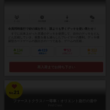
1～4人
30分前後
10歳～
9件
全員同時進行で砂の城を作り、誰よりも早くデッキを使い果たせ！
すでに出来上がった共通のデッキを使用して、自分のデッキをどん
どん圧縮していき、枚数を最も減らしたプレイヤーの勝利。デッキ構
築型カードゲームの面白さの一つである、ゲームの圧縮...
134
419
53
312
興味あり
経験あり
お気に入り
持ってる
再入荷までお待ち下さい
21
No.
ファーストクラス / 一等車：オリエント急行の道中
First Class