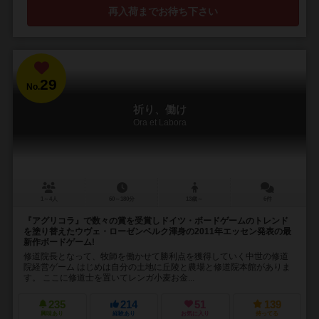
再入荷までお待ち下さい
29
No.
祈り、働け
Ora et Labora
1～4人
60～180分
13歳～
6件
『アグリコラ』で数々の賞を受賞しドイツ・ボードゲームのトレンド
を塗り替えたウヴェ・ローゼンベルク渾身の2011年エッセン発表の最
新作ボードゲーム!
修道院長となって、牧師を働かせて勝利点を獲得していく中世の修道
院経営ゲーム はじめは自分の土地に丘陵と農場と修道院本館がありま
す。 ここに修道士を置いてレンガ小麦お金...
235
214
51
139
興味あり
経験あり
お気に入り
持ってる