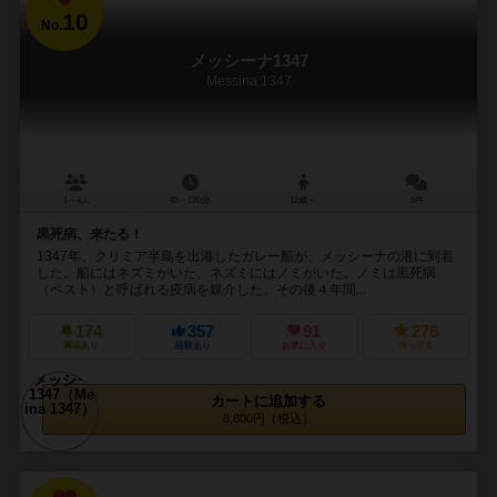
10
No.
メッシーナ1347
Messina 1347
1～4人
45～120分
12歳～
5件
黒死病、来たる！
1347年、クリミア半島を出港したガレー船が、メッシーナの港に到着
した。船にはネズミがいた。ネズミにはノミがいた。ノミは黒死病
（ペスト）と呼ばれる疫病を媒介した。その後４年間...
174
357
91
276
興味あり
経験あり
お気に入り
持ってる
カートに追加する
8,800円（税込）