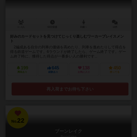
1～4人
60分前後
10歳～
14件
好みのカードセットを見つけてじっくり楽しむワーカープレイスメン
ト
2編成ある自分の列車の価値を高めたり、列車を進めたりして得点を
得る鉄道ゲームです。6ラウンドが終了したら、ゲーム終了です。ゲー
ム終了時に、獲得した得点が一番多い人の勝利です...
199
645
138
450
興味あり
経験あり
お気に入り
持ってる
再入荷までお待ち下さい
22
No.
ブーンレイク
Boonlake