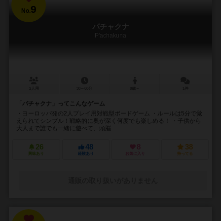
9
No.
パチャクナ
P'achakuna
2人用
30～60分
8歳～
1件
「パチャクナ」ってこんなゲーム
・ヨーロッパ発の2人プレイ用対戦型ボードゲーム ・ルールは5分で覚
えられてシンプル！戦略的に奥が深く何度でも楽しめる！ ・子供から
大人まで誰でも一緒に遊べて、頭脳...
26
48
8
38
興味あり
経験あり
お気に入り
持ってる
通販の取り扱いがありません