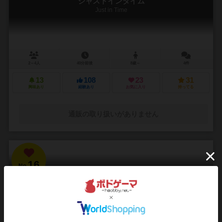
ジャストインタイム
Just in Time
2～4人
40分前後
8歳～
4件
13
108
23
31
興味あり
経験あり
お気に入り
持ってる
通販の取り扱いがありません
16
No.
リスボアマーケット
Mercado de Lisboa