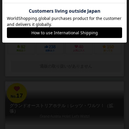
1～4人
30～45分
8歳～
8件
市場にお店と入口を適切に配置して、もっとも高い売上を目指そう！
格子状に整備された道路に沿って、肉屋や花屋、レストランなど、
たくさんのお店が出店を計画しています。大切なのは立地です。ター
ゲットとなる客層が通りやすい場所に建てれば、売上を...
92
238
40
150
興味あり
経験あり
お気に入り
持ってる
通販の取り扱いがありません
17
No.
グランドオーストリアホテル：レッツ・ワルツ！（拡
張）
Grand Austria Hotel: Let's Waltz!