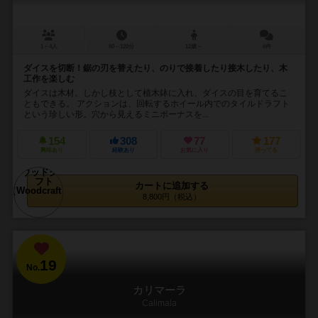
1～4人
60～120分
12歳～
6件
ダイスを切断！鋸の刃を替えたり、のりで接着したり接木したり、木
工作を楽しむ
ダイスは木材。しかし枝として植木鉢に入れ、ダイスの目を育てるこ
ともできる。 アクションは、回転するホイール内でのタイルドラフト
という珍しい形。穴から見えるミニボーナスを...
154
308
77
177
興味あり
経験あり
お気に入り
持ってる
カートに追加する
8,800円（税込）
19
No.
カリマーラ
Calimala