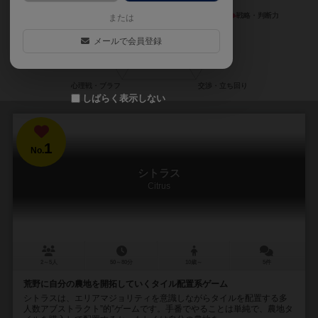
または
メールで会員登録
しばらく表示しない
1
No.
シトラス
Citrus
2～5人
50～80分
10歳～
5件
荒野に自分の農地を開拓していくタイル配置系ゲーム
シトラスは、エリアマジョリティを意識しながらタイルを配置する多
人数アブストラクト”的”ゲームです。手番でやることは単純で、農地タ