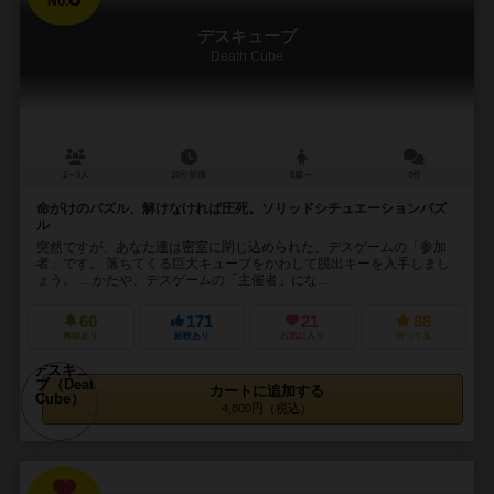
No.
デスキューブ
Death Cube
2～5人
10分前後
8歳～
3件
命がけのパズル、解けなければ圧死。ソリッドシチュエーションパズ
ル
突然ですが、あなた達は密室に閉じ込められた、デスゲームの「参加
者」です。 落ちてくる巨大キューブをかわして脱出キーを入手しまし
ょう。 …かたや、デスゲームの「主催者」にな...
60
171
21
88
興味あり
経験あり
お気に入り
持ってる
カートに追加する
4,800円（税込）