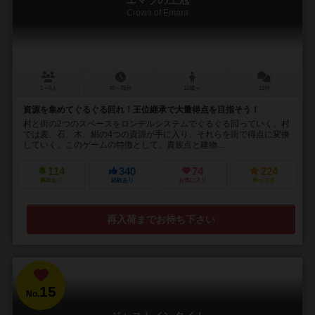
エマラの王冠
Crown of Emara
1～4人
45～75分
12歳～
12件
資源を集めてぐるぐる回れ！王位継承で大量得点を目指そう！
村と街の2つのスペースをロンデルシステムでぐるぐる回っていく。村
では麦、石、木、絹の4つの資源が手に入り、それらを街で得点に変換
していく。このゲームの特徴として、貴族点と建物...
114
340
74
224
興味あり
経験あり
お気に入り
持ってる
再入荷までお待ち下さい
15
No.