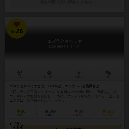
通販の取り扱いがありません
26
No.
エズラとネヘミヤ
Ezra and Nehemiah
1～4人
90～120分
13歳～
4件
エズラとネヘミヤとゼルバベルよ、エルサレムを復興せよ！
「西フランク王国」シリーズでお馴染みの作者の新作。 廃墟となった
エルサレムの復興を目指し、3つのアクションを行なっていく。 主メカ
ニクスは、タブロービルド。一ラウ...
86
149
34
158
興味あり
経験あり
お気に入り
持ってる