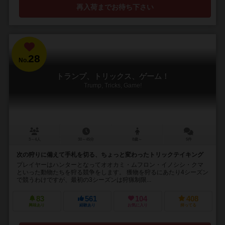
再入荷までお待ち下さい
28
No.
トランプ、トリックス、ゲーム！
Trump, Tricks, Game!
3～4人
30～45分
8歳～
5件
次の狩りに備えて手札を切る、ちょっと変わったトリックテイキング
プレイヤーはハンターとなってオオカミ・ムフロン・イノシシ・クマ
といった動物たちを狩る競争をします。 獲物を狩るにあたり4シーズン
で競うわけですが、最初の3シーズンは狩猟制限...
83
561
104
408
興味あり
経験あり
お気に入り
持ってる