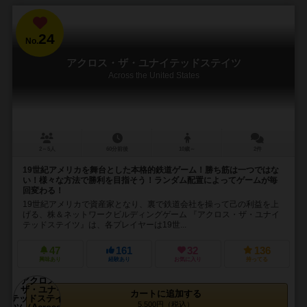
24
No.
アクロス・ザ・ユナイテッドステイツ
Across the United States
2～5人
60分前後
10歳～
2件
19世紀アメリカを舞台とした本格的鉄道ゲーム！勝ち筋は一つではな
い！様々な方法で勝利を目指そう！ランダム配置によってゲームが毎
回変わる！
19世紀アメリカで資産家となり、裏で鉄道会社を操って己の利益を上
げる、株＆ネットワークビルディングゲーム 『アクロス・ザ・ユナイ
テッドステイツ』は、各プレイヤーは19世...
47
161
32
136
興味あり
経験あり
お気に入り
持ってる
カートに追加する
5,500円（税込）