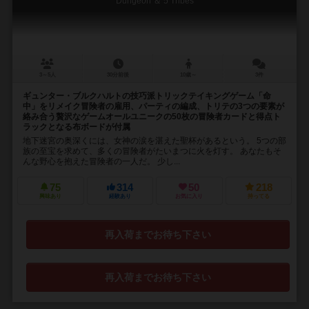
Dungeon ＆ 5 Tribes
3～5人
30分前後
10歳～
3件
ギュンター・ブルクハルトの技巧派トリックテイキングゲーム「命
中」をリメイク冒険者の雇用、パーティの編成、トリテの3つの要素が
絡み合う贅沢なゲームオールユニークの50枚の冒険者カードと得点ト
ラックとなる布ボードが付属
地下迷宮の奥深くには、女神の涙を湛えた聖杯があるという。 5つの部
族の至宝を求めて、多くの冒険者がたいまつに火を灯す。 あなたもそ
んな野心を抱えた冒険者の一人だ。 少し...
75
314
50
218
興味あり
経験あり
お気に入り
持ってる
再入荷までお待ち下さい
再入荷までお待ち下さい