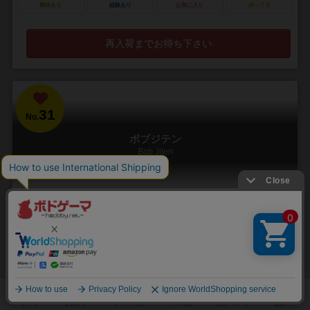
興味あり
経験あり
お気に入り
持ってる
再入荷までお待ち下さい
31
No.
ボブジテン
Bob Jiten
3～8人
30分前後
10歳～
47件
誰にでも、誰とでも、何度だって楽しめる
日本語大好きな外人ボブになって、日本語だけでカタカナ語を説明す
る。 例えば、コーヒーというお題だったら、「茶色い飲み物で、温か
いのも冷たいのもある」など頭をふりしぼって説明...
572
4326
751
2096