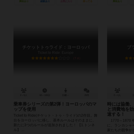
興味あり
経験あり
お気に入り
持ってる
興味あり
チケットトゥライド：ヨーロッパ
ブ
Ticket to Ride: Europe
7.0
2～5人
60～100分
13歳～
25件
2～4人
1
乗車券シリーズの第2弾！ヨーロッパのマ
時には協働、
ップを使用
と消費地を効
速する！
Ticket to Ride(チケット・トゥ・ライド)の2作目。舞
台をヨーロッパに移し、基本ルールはそのままに、
1770～187
新たに3つのルールが追加されました！ 【1.トンネ
に、ランカシャ
ル】 ...
家たちの競争が