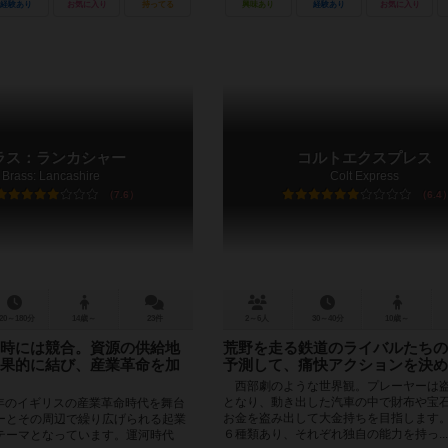
経験あり
お気に入り
持ってる
興味あり
経験あり
お気に入り
ラス：ランカシャー
コルトエクスプレス
Brass: Lancashire
Colt Express
7.6
6.4
20～180分
14歳～
23件
2～6人
30～40分
10歳～
時には競合。資源の供給地
荒野を走る鉄道のライバルたちの
果的に結び、産業革命を加
予測して、痛快アクションを決め
西部劇のような世界観。プレーヤーは
となり、動き出した汽車の中で財布や宝
0 年のイギリスの産業革命時代を舞台
お金を盗み出して大金持ちを目指します
ーとその周辺で繰り広げられる起業
６種類あり、それぞれ独自の能力を持っ...
テーマとなっています。運河時代