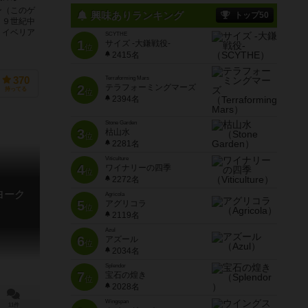
ン（このゲ
興味ありランキング
トップ50
１９世紀中
、イベリア
SCYTHE
1
サイズ -大鎌戦役-
位
2415名
370
Terraforming Mars
2
テラフォーミングマーズ
持ってる
位
2394名
Stone Garden
3
枯山水
位
2281名
Viticulture
4
ワイナリーの四季
位
2272名
ヨーク
Agricola
5
アグリコラ
位
2119名
Azul
6
アズール
位
2034名
Splendor
7
宝石の煌き
位
2028名
Wingspan
11件