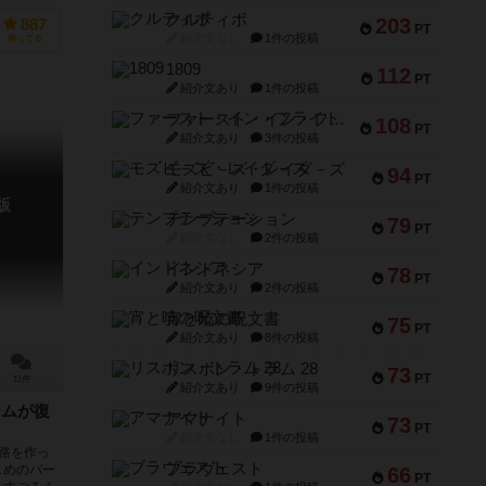
クルティボ
203
887
PT
紹介文なし
1件の投稿
持ってる
1809
112
PT
紹介文あり
1件の投稿
ファースト・イン・フライト
108
PT
紹介文あり
3件の投稿
モズビ－ズ・レイダ－ズ
94
PT
紹介文あり
1件の投稿
版
テンプテーション
79
PT
紹介文なし
2件の投稿
インドネシア
78
PT
紹介文あり
2件の投稿
宵と暁の呪文書
75
PT
紹介文あり
8件の投稿
リスボン・トラム 28
73
PT
11件
紹介文あり
9件の投稿
ームが復
アマナイト
73
PT
紹介文なし
1件の投稿
路を作っ
ブラヴェスト
じめのパー
66
PT