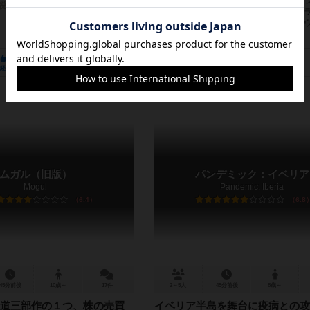
舞台はパラレルワールドの19世紀ザクセ
説明文の編集者を募集中
ルザ博士は最近特定された元素であるウ
て、原子力発電を行う装置「ニュークレ
明する。このニュークレウムにより、...
352
131
331
192
381
108
経験あり
お気に入り
持ってる
興味あり
経験あり
お気に入り
ムガル（旧版）
パンデミック：イベリア
Mogul
Pandemic: Iberia
6.4
6.8
45分前後
10歳～
17件
2～5人
45分前後
8歳～
道三部作の１つ、株の売買
イベリア半島を舞台に疫病との攻