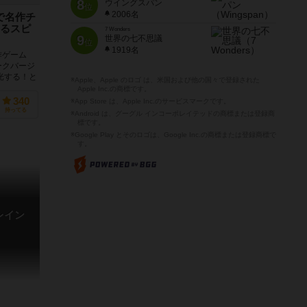
8
ウイングスパン
位
2006名
で名作チ
るスピ
7 Wonders
9
世界の七不思議
位
1919名
作ゲーム
ークバージ
光する！と
※Apple、Apple のロゴ は、米国および他の国々で登録された
Apple Inc.の商標です。
340
※App Store は、Apple Inc.のサービスマークです。
持ってる
※Android は、グーグル インコーポレイテッドの商標または登録商
標です。
※Google Play とそのロゴは、Google Inc.の商標または登録商標で
す。
レイン