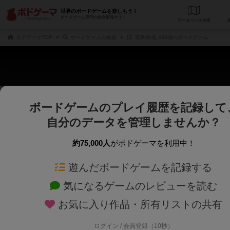
世界のボードゲームを楽しもう！
ボードゲーム専門の総合情報サイト
データベース
検
ボドゲーマTOP
ボードゲームの検索
電車/鉄道 463個のボードゲーム
ボードゲームのプレイ履歴を記録して
さくさく表示
じっくり表示
自分のデータを管理しませんか？
商品名、商品説明文、デザイナー名、テーマ名、メカニクス名を対象にフリー
ゲームデザイナー名を指定して
フリーワード
ゲームデザイナー
約75,000人
がボドゲーマを利用中！
遊んだボードゲームを記録する
対象年齢を指定します。
世界観や登場人
対象年齢
テーマ/フレー
気になるゲームのレビューを読む
×
電車/鉄道
お気に入り作品・所有リストの共有
ログイン / 会員登録（10秒）