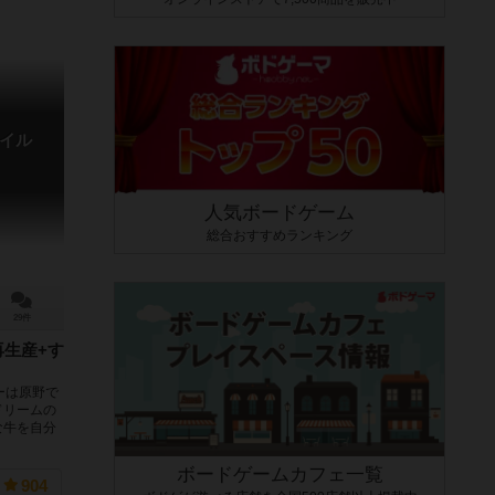
イル
人気ボードゲーム
総合おすすめランキング
29件
再生産+す
ーは原野で
ドリームの
な牛を自分
ボードゲームカフェ一覧
904