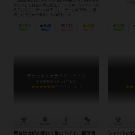
2編成ある自分の列車の価値を高めたり、列車を進
作品
めたりして得点を得る鉄道ゲームです。6ラウンドが
終了したら、ゲーム終了です。ゲーム終了時に、獲
得した得点が一番多い人の勝利です...
199
645
138
450
126
興味あり
経験あり
お気に入り
持ってる
興味あり
チケットトゥライド：ドイツ
Ticket to Ride: Germany
6.6
2～5人
30～60分
8歳～
13件
3～6人
舞台は世紀の変わり目のドイツ。都市間
シャハトの鉄