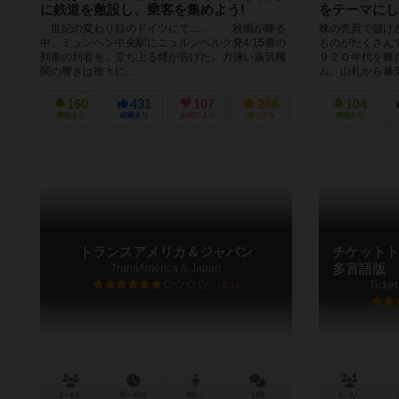
に鉄道を敷設し、乗客を集めよう!
をテーマにし
世紀の変わり目のドイツにて...... 秋雨が降る
株の売買で儲け
中、ミュンヘン中央駅にニュルンベルク発4:15着の
ものがたくさん
列車の到着を、立ち上る煙が告げた。力強い蒸気機
９２０年代を舞
関の響きは徐々に...
ム。山札から暴落
160
431
107
266
104
興味あり
経験あり
お気に入り
持ってる
興味あり
トランスアメリカ＆ジャパン
チケットト
TransAmerica & Japan
多言語版
Ticket
6.1
2～6人
30～45分
8歳～
14件
2～5人