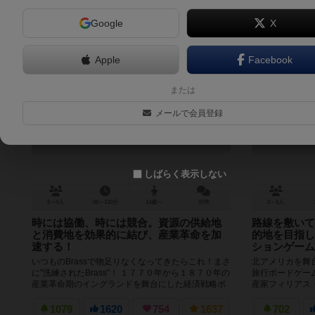
Google
X
Apple
Facebook
ブラス：バーミンガム
チケットト
または
Brass: Birmingham
イドアメリ
メールで会員登録
8.2
しばらく表示しない
2～4人
60～120分
14歳～
37件
2～5人
時には協働、時には競合。資源の供給地
路線を敷いて
と消費地を効果的に結び、産業革命を加
的地を目指し
速する！
ションゲーム
いつものBrassで物足りなくなってきたらこれ！まさ
北アメリカを舞
に"洗練されたBrass"！ １７７０年から１８７０年の
旅行ボードゲー
産業革命期のイングランドを舞台にした経済戦略ボ
産家フィリアス
ードゲーム。 ...
界一周」の話。と
1079
1620
754
1637
702