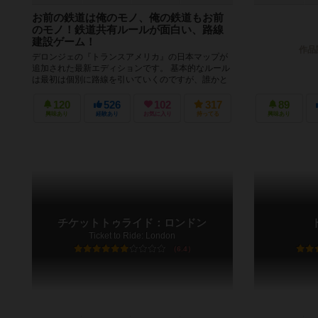
お前の鉄道は俺のモノ、俺の鉄道もお前
のモノ！鉄道共有ルールが面白い、路線
建設ゲーム！
作品
デロンジェの『トランスアメリカ』の日本マップが
追加された最新エディションです。 基本的なルール
は最初は個別に路線を引いていくのですが、誰かと
合流すると路線をお互いにシェアし...
120
526
102
317
89
興味あり
経験あり
お気に入り
持ってる
興味あり
チケットトゥライド：ロンドン
Ticket to Ride: London
6.4