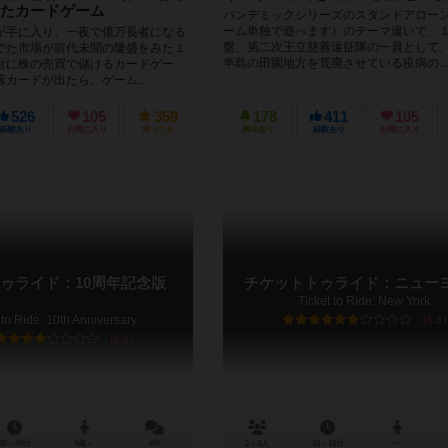
たカードゲーム
パンデミックシリーズのスタンドアロー
ーム単独で遊べます）のテーマ違いで、
が手に入り、一夜で億万長者になる
盤、第二次王立慈善遠征隊の一員として
でた市場が前代未聞の隆盛をみた１
半島の田園地方を荒廃させている疫病の...
台に株の売買で儲けるカードゲー
カードが出たら、ゲーム...
526
105
359
178
411
105
経験あり
お気に入り
持ってる
興味あり
経験あり
お気に入り
ゥライド：10周年記念版
チケットトゥライド：ニュー
Ticket to Ride: New York
 to Ride: 10th Anniversary
6.3
6.6
30～60分
8歳～
4件
2～4人
10～15分
ー