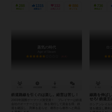
（1770-1830）
288
1315
332
886
736
興味あり
経験あり
お気に入り
持ってる
興味あり
蒸気の時代
ロ
Age of Steam
6.8
1～6人
120分前後
13歳～
11件
2～4人
鉄道路線を引くのは楽し。経営は苦し！
線路を伸ばし
せろ! 鉄道
2003年国際ゲーマーズ賞受賞！ プレイヤーは鉄道
会社のオーナーとなり、株を発行して資金を得、鉄
ロシアンレイル
道を建設し、列車を走らせ、都市から都市へと商品
道を建設し勝利