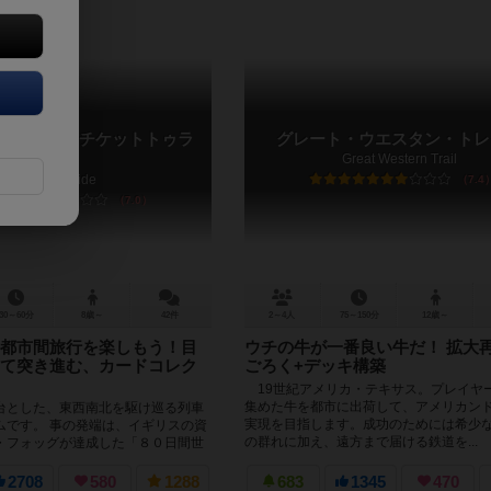
ゥライド / チケットトゥラ
グレート・ウエスタン・トレ
カ
Great Western Trail
Ticket to Ride
7.4
7.0
30～60分
8歳～
42件
2～4人
75～150分
12歳～
都市間旅行を楽しもう！目
ウチの牛が一番良い牛だ！ 拡大
て突き進む、カードコレク
ごろく+デッキ構築
19世紀アメリカ・テキサス。プレイヤ
集めた牛を都市に出荷して、アメリカン
台とした、東西南北を駆け巡る列車
実現を目指します。成功のためには希少
ムです。 事の発端は、イギリスの資
の群れに加え、遠方まで届ける鉄道を...
・フォッグが達成した「８０日間世
ある学生５人がそ...
2708
580
1288
683
1345
470