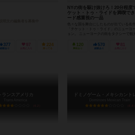
NYの街を駆け抜けろ！20分程度
ケット・トゥ・ライドを満喫でき
ード感重視の一品
説明文の編集者を募集中
色々な国を舞台にしたものが出ている名
「チケット・トゥ・ライド」のニューヨ
ョン。 ニューヨークの街をタクシーで観
いうテーマです。 ルールは本...
377
97
224
120
570
81
経験あり
お気に入り
持ってる
興味あり
経験あり
お気に入り
トランスアメリカ
ドミノゲーム・メキシカント
Trans America
Dominoes Mexican Train
6.2
6.4