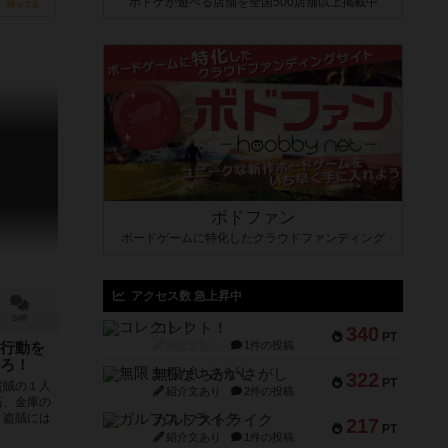
ボドゲが遊べる店舗を全国500店舗以上掲載中
持ってる
ボドファン
ボードゲームに特化したクラウドファンディング
アクセス数 急上昇中
24件
コレクト！
340
PT
紹介文なし
1件の投稿
行動を
ろ！
無限まちがいさがし
322
PT
盗賊の１人
紹介文あり
2件の投稿
石、金庫の
。盗賊には
ガルフストライク
217
PT
紹介文あり
1件の投稿