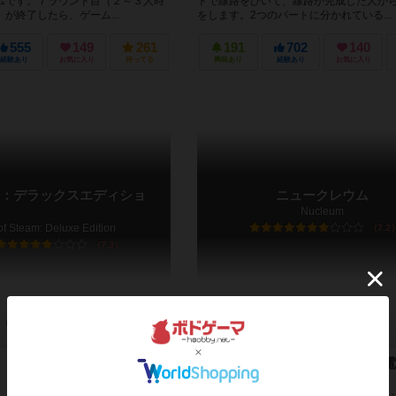
ムです。７ラウンド目（２～３人時
トで線路をひいて、線路が完成した人か
が終了したら、ゲーム...
をします。2つのパートに分かれている...
555
149
261
191
702
140
経験あり
お気に入り
持ってる
興味あり
経験あり
お気に入り
：デラックスエディショ
ニュークレウム
Nucleum
of Steam: Deluxe Edition
7.2
7.3
－
ー
2件
1～4人
60～150分
14歳～
ニュークレウムの原子の力で発電
ットワーク構築ゲーム