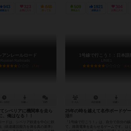
と鉄道時...
943
323
846
509
1921
304
経験あり
お気に入り
持ってる
興味あり
経験あり
お気に入り
シアンレールロード
1号線で行こう！：日本語
Russian Railroads
LINIE1
7.0
6.6
90～120分
12歳～
13件
2～5人
45分前後
10歳～
てシベリアに機関車を走ら
25年の時を越えて名作ボードゲ
王に、俺はなる！！
活!!
ロードは、シベリア鉄道を中心に鉄
『1号線で行こう！』は、自分で自分の線
点（鉄道建設能力を測る真の基準）
て、路面電車を走らせるゲームです。は