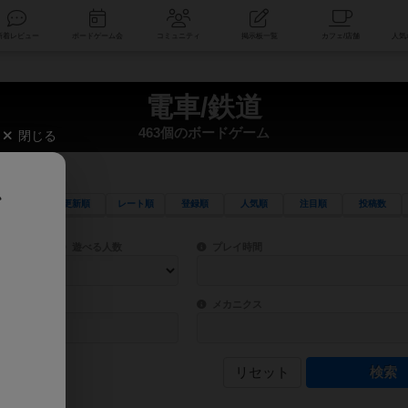
索
新着レビュー
ボードゲーム会
コミュニティ
掲示板一覧
電車/鉄道
463個のボードゲーム
閉じる
、
更新順
レート順
登録順
人気順
注目順
投稿数
ワード検索ができます。
検索できます。
プレイ対象人数に含まれるボードゲームを指定します。
目安となる所要時間を指定することができ
遊べる人数
プレイ時間
物などモチーフ・ストーリーを指定することができます。直感的にゲームシステムを理解
ゲーム性を構成するコアシステムです。主
バー
メカニクス
リセット