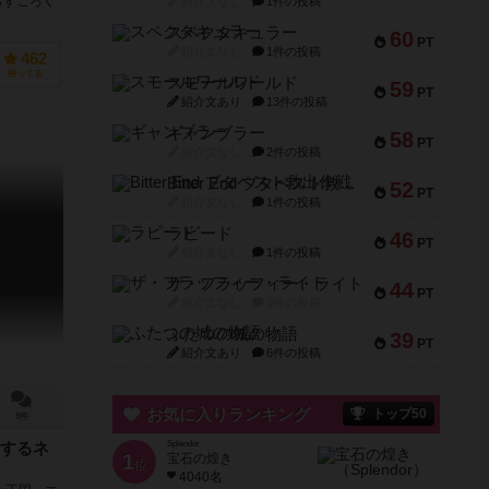
らすごろく
紹介文なし
1件の投稿
スペクタキュラー
60
PT
紹介文なし
1件の投稿
462
持ってる
スモールワールド
59
PT
紹介文あり
13件の投稿
ギャンブラー
58
PT
紹介文なし
2件の投稿
Bitter End ブタペスト救出作戦
52
PT
紹介文なし
1件の投稿
ラピード
46
PT
紹介文なし
1件の投稿
ザ・フラッフィー・ライト
44
PT
紹介文なし
0件の投稿
ふたつの城の物語
39
PT
紹介文あり
6件の投稿
お気に入りランキング
トップ50
8件
Splendor
するネ
1
宝石の煌き
位
4040名