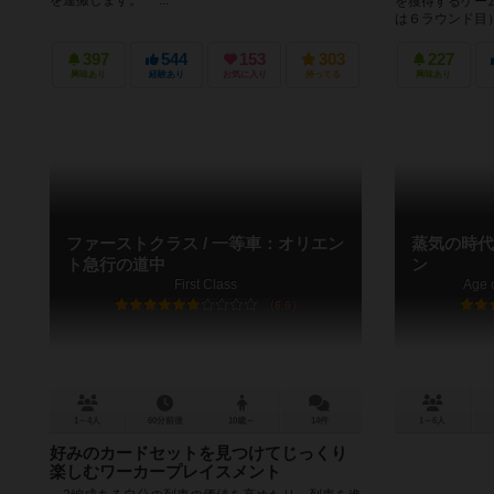
を運搬します。 ...
を獲得するゲー
は６ラウンド目）
397
544
153
303
227
興味あり
経験あり
お気に入り
持ってる
興味あり
ファーストクラス / 一等車：オリエン
蒸気の時代
ト急行の道中
ン
First Class
Age 
6.6
1～4人
60分前後
10歳～
14件
1～6人
好みのカードセットを見つけてじっくり
楽しむワーカープレイスメント