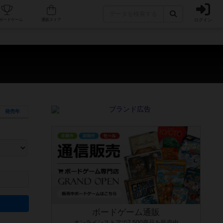
ログイン
カフェ/店舗
人気ボードゲーム
通販ストア
発売年
ます。マニュアルを読む時間や参加者へのルール説明時間は含まれていないため、初めて遊
できるよう、中世ファンタジー・クッキング・海賊同士の対決など、ゲームコンセプトを絞
にボードゲームに慣れている方向けの絞込機能です。例えば「ダイスロール」はランダム値
ボードゲーム通販
オンラインストアで7,500商品を販売中