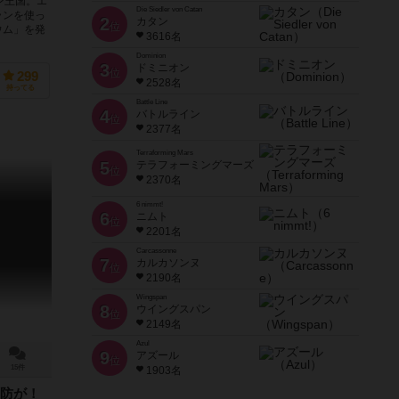
ン王国。エ
Die Siedler von Catan
ランを使っ
2
カタン
位
ウム」を発
3616名
Dominion
3
ドミニオン
位
299
2528名
持ってる
Battle Line
4
バトルライン
位
2377名
Terraforming Mars
5
テラフォーミングマーズ
位
2370名
6 nimmt!
6
ニムト
位
2201名
Carcassonne
7
カルカソンヌ
位
2190名
Wingspan
8
ウイングスパン
位
2149名
Azul
9
アズール
位
15件
1903名
防が！