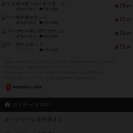
モズビ－ズ・レイダ－ズ
79
PT
紹介文あり
1件の投稿
リー対グラント
77
PT
紹介文あり
1件の投稿
ブレーキング・アウェイ
75
PT
紹介文あり
4件の投稿
ザ・フラッド
71
PT
紹介文なし
1件の投稿
※Apple、Apple のロゴ は、米国および他の国々で登録されたApple Inc.の商標です。
※App Store は、Apple Inc.のサービスマークです。
※Android は、グーグル インコーポレイテッドの商標または登録商標です。
※Google Play とそのロゴは、Google Inc.の商標または登録商標です。
ボドゲーマTOP
ボードゲームを検索する