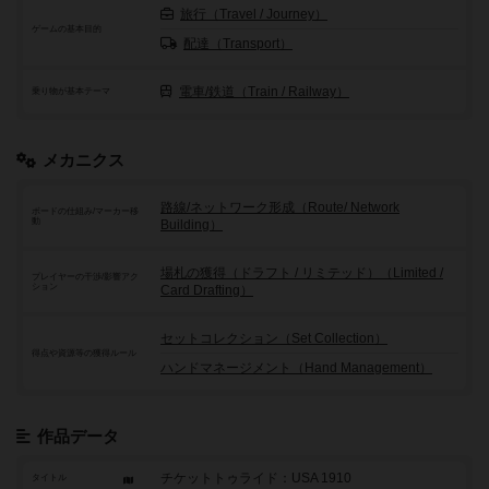
旅行（Travel / Journey）
ゲームの基本目的
配達（Transport）
電車/鉄道（Train / Railway）
乗り物が基本テーマ
メカニクス
路線/ネットワーク形成（Route/ Network
ボードの仕組み/マーカー移
動
Building）
場札の獲得（ドラフト / リミテッド）（Limited /
プレイヤーの干渉/影響アク
ション
Card Drafting）
セットコレクション（Set Collection）
得点や資源等の獲得ルール
ハンドマネージメント（Hand Management）
作品データ
チケットトゥライド：USA 1910
タイトル