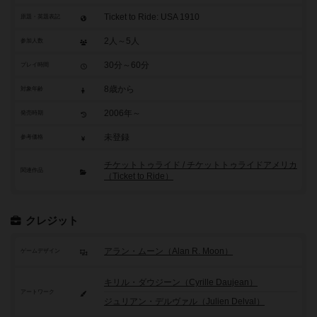
Ticket to Ride: USA 1910
原題・英題表記
2人～5人
参加人数
30分～60分
プレイ時間
8歳から
対象年齢
2006年～
発売時期
未登録
参考価格
チケットトゥライド / チケットトゥライドアメリカ
関連作品
（Ticket to Ride）
クレジット
アラン・ムーン（Alan R. Moon）
ゲームデザイン
キリル・ダウジーン（Cyrille Daujean）
アートワーク
ジュリアン・デルヴァル（Julien Delval）