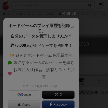
ログイン
閉じる
ボドゲーマTOP
ボードゲームの検索
チケットトゥライド / チケットトゥライ
ボードゲームのプレイ履歴を記録し
て、
自分のデータを管理しませんか？
チケットトゥライド：USA 1910
約75,000人
がボドゲーマを利用中！
Ticket to Ride: USA 1910
遊んだボードゲームを記録する
気になるゲームのレビューを読む
お気に入り作品・所有リストの共
有
3
1
7
トップ
画像
動画
レビュー
カフェ
ログイン / 会員登録（10秒）
Google
X
電車・鉄道
Apple
Facebook