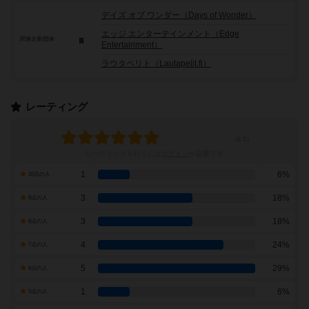
デイズ オブ ワンダー（Days of Wonder）
エッジ エンターテインメント（Edge
関連企業/団体
Entertainment）
ラウタペリト（Lautapelit.fi）
レーティング
レーティングを行うには
ログイン
が必要です
1
6%
10点の人
3
18%
9点の人
3
18%
8点の人
4
24%
7点の人
5
29%
6点の人
1
6%
5点の人