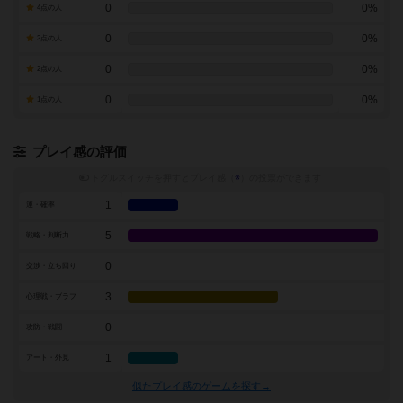
0
0%
4点の人
0
0%
3点の人
0
0%
2点の人
0
0%
1点の人
プレイ感の評価
トグルスイッチを押すとプレイ感（
※
）の投票ができます
1
運・確率
5
戦略・判断力
0
交渉・立ち回り
3
心理戦・ブラフ
0
攻防・戦闘
1
アート・外見
似たプレイ感のゲームを探す→