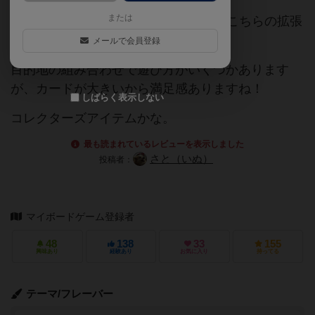
または
チケライUSAのカードが小さいので、こちらの拡張
も購入。おまけに目的地も増えて満足。
メールで会員登録
目的地の組み合わせで遊び方がいくつかあります
が、カードが大きいから満足感ありますね！
しばらく表示しない
コレクターズアイテムかな。
最も読まれているレビューを表示しました
さと（いぬ）
投稿者：
マイボードゲーム登録者
48
138
33
155
興味あり
経験あり
お気に入り
持ってる
テーマ/フレーバー