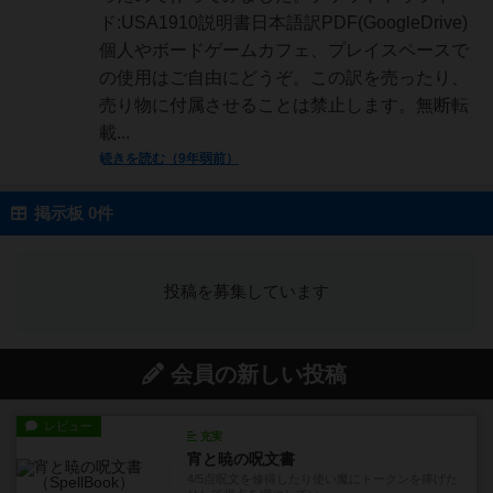
ド:USA1910説明書日本語訳PDF(GoogleDrive)
個人やボードゲームカフェ、プレイスペースで
の使用はご自由にどうぞ。この訳を売ったり、
売り物に付属させることは禁止します。無断転
載...
続きを読む（9年弱前）
掲示板 0件
投稿を募集しています
会員の新しい投稿
レビュー
充実
宵と暁の呪文書
4/5点呪文を修得したり使い魔にトークンを捧げた