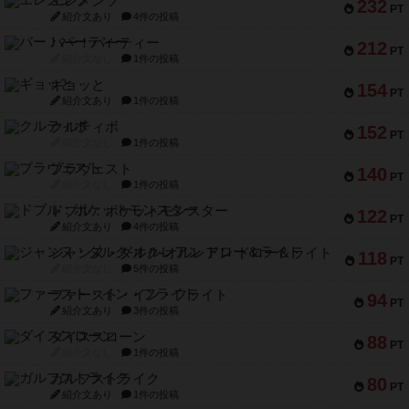
エレメンツ
232
PT
紹介文あり
4件の投稿
バー！パーティー
212
PT
紹介文なし
1件の投稿
ギョッと
154
PT
紹介文あり
1件の投稿
クルティボ
152
PT
紹介文なし
1件の投稿
ブラヴェスト
140
PT
紹介文なし
1件の投稿
ドブル：ポケットモンスター
122
PT
紹介文あり
4件の投稿
ジャンヌ・ダルク-オルレアン ドロー＆ライト
118
PT
紹介文なし
5件の投稿
ファースト・イン・フライト
94
PT
紹介文あり
3件の投稿
ダイススローン
88
PT
紹介文なし
1件の投稿
ガルフストライク
80
PT
紹介文あり
1件の投稿