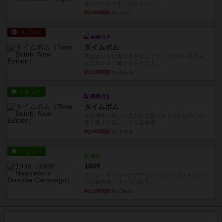
多いゲームです。なんといっ...
約19時間前
by おとん
リプレイ
画像付き
タイムボム
僕はホントに嘘が下手なようで、すぐバレますみ
んなホント、嘘が上手ですよ...
約19時間前
by あまる
レビュー
画像付き
タイムボム
まず簡単で軽い！大人数で遊べる！それなのに小
箱！何より楽しい！！正体隠...
約19時間前
by あまる
レビュー
充実
1809
ケビン・ザッカーがデザインした１ヘクス=２マイ
ルの戦役級シリーズは以下...
約19時間前
by Chaco