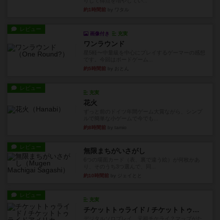
りして得点を増やしてい...
約1時間前
by ワタル
レビュー
画像付き
充実
ワンラウンド
星5軽〜中量級を中心にプレイするゲーマーの感想
です。今回はボードゲーム...
約5時間前
by おとん
レビュー
充実
花火
ずっと前のドイツ年間ゲーム大賞ながら、シンプ
ルで簡単な小ゲームで今でも...
約8時間前
by tamio
レビュー
無限まちがいさがし
6つの場面カード（表、裏で違う絵）が何枚かあ
り、そのうち3つ選んで、同...
約10時間前
by ジェイとと
レビュー
充実
チケットトゥライド / チケットトゥライドアメリカ
デジタルソロプレイ。元祖チケライ？マップがた