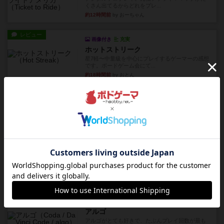
くさん出てるからどれをプレ...
約12時間前
by おーちゃん
レビュー
画像付き
充実
ホットストリーク
星7軽〜中量級を中心にプレイするゲーマーの感想
です。ボードゲーム会にて...
約18時間前
by おとん
レビュー
ガルフストライク
1983年にVictory Gamesが出版した『Gulf Strik...
約19時間前
by Chaco
リプレイ
画像付き
ディジットコード
やっぱり論理ゲームは面白い。息子とリプレイし
ました。息子の勝ち。これリ...
約19時間前
by くみ
リプレイ
充実
アルゴ
アルゴがとても好きで、たぶんプレイ回数が最も