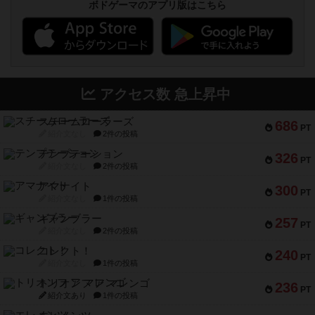
ボドゲーマのアプリ版はこちら
アクセス数 急上昇中
スチームローラーズ
686
PT
紹介文なし
2件の投稿
テンプテーション
326
PT
紹介文なし
2件の投稿
アマナイト
300
PT
紹介文なし
1件の投稿
ギャンブラー
257
PT
紹介文なし
2件の投稿
コレクト！
240
PT
紹介文なし
1件の投稿
トリオンフ ア マレンゴ
236
PT
紹介文あり
1件の投稿