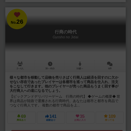
26
No.
行商の時代
Gyosho no Jidai
2～4人
30～45分
10歳～
6件
様々な都市を移動して品物を売りさばく行商人は経済を回すのに欠か
せない存在であったプレイヤーは各都市を巡って商品を仕入れ、注文
をこなして行きます。他のプレイヤーが売った商品もうまく回す事が
大行商人への道になるでしょう。
【ピックアンドデリバリーゲーム 行商の時代】 ◆ゲームの概要◆ 世
界は商品が陸路で運搬される行商時代、あなたは都市と都市を商品で
つなぐ行商人です。 複数の都市で商品を上...
69
141
35
109
興味あり
経験あり
お気に入り
持ってる