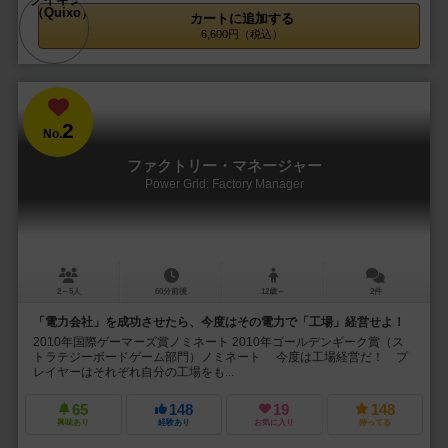
カートに追加する
6,600円（税込）
2
No.
ファクトリー・マネージャー
Power Grid: Factory Manager
2～5人
60分前後
12歳～
2件
「電力会社」を成功させたら、今度はその電力で「工場」経営せよ！
2010年国際ゲーマーズ賞ノミネート 2010年ゴールデンギーク賞（ス
トラテジーボードゲーム部門）ノミネート 今度は工場経営だ！ プ
レイヤーはそれぞれ自分の工場をも...
65
148
19
148
興味あり
経験あり
お気に入り
持ってる