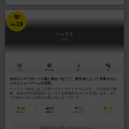
19
No.
ヘックス
Hex
2人用
20分前後
8歳～
4件
自分のコマでボードの端と端をつなごう。数学者によって考案された
コネクションゲームの祖型。
ヘックス（Hex）は二人用アブストラクトゲームです。 マス目が六角
形、全体が平行四辺形になっている特徴的なボードを使います。ボー
ドの向かい合う辺同士が同じ色になっていて...
26
97
11
15
興味あり
経験あり
お気に入り
持ってる
通販の取り扱いがありません