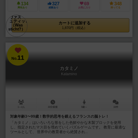
134
327
69
348
興味あり
経験あり
お気に入り
持ってる
カートに追加する
1,870円（税込）
11
No.
カタミノ
Katamino
1～2人
10分前後
3歳～
10件
対象年齢3〜99歳！数学的思考を鍛えるフランスの脳トレ！
「カタミノ」はいろいろな形をした色鮮やかな木製ブロックを使用
し、指定されたマス目を埋めていくパズルゲームです。 教育に最適な
ツールとして、 世界中の教育者から絶賛され...