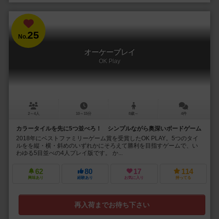
25
No.
オーケープレイ
OK Play
2～4人
10～15分
8歳～
4件
カラータイルを先に5つ並べろ！ シンプルながら奥深いボードゲーム
2018年にベストファミリーゲーム賞を受賞したOK PLAY。5つのタイ
ルをを縦・横・斜めのいずれかにそろえて勝利を目指すゲームで、い
わゆる5目並べの4人プレイ版です。 か...
62
80
17
114
興味あり
経験あり
お気に入り
持ってる
再入荷までお待ち下さい