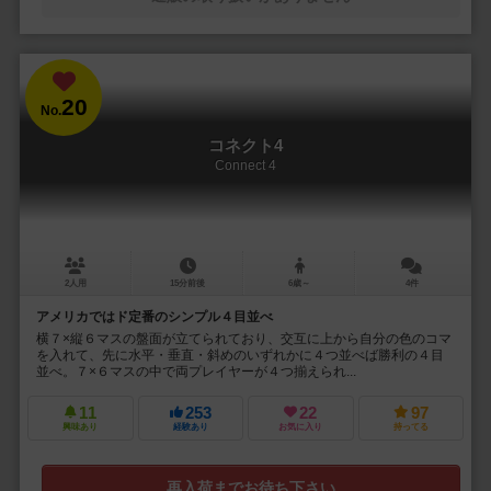
20
No.
コネクト4
Connect 4
2人用
15分前後
6歳～
4件
アメリカではド定番のシンプル４目並べ
横７×縦６マスの盤面が立てられており、交互に上から自分の色のコマ
を入れて、先に水平・垂直・斜めのいずれかに４つ並べば勝利の４目
並べ。７×６マスの中で両プレイヤーが４つ揃えられ...
11
253
22
97
興味あり
経験あり
お気に入り
持ってる
再入荷までお待ち下さい