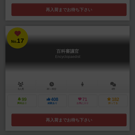
再入荷までお待ち下さい
17
No.
百科審議官
Encyclopaedist
3人用
20～30分
4件
99
408
71
182
興味あり
経験あり
お気に入り
持ってる
再入荷までお待ち下さい