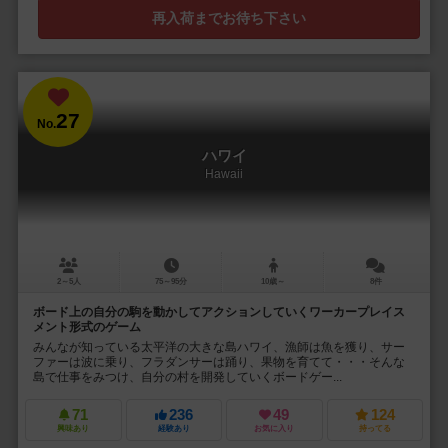
再入荷までお待ち下さい
27
No.
ハワイ
Hawaii
2～5人
75～95分
10歳～
8件
ボード上の自分の駒を動かしてアクションしていくワーカープレイス
メント形式のゲーム
みんなが知っている太平洋の大きな島ハワイ、漁師は魚を獲り、サー
ファーは波に乗り、フラダンサーは踊り、果物を育てて・・・そんな
島で仕事をみつけ、自分の村を開発していくボードゲー...
71
236
49
124
興味あり
経験あり
お気に入り
持ってる