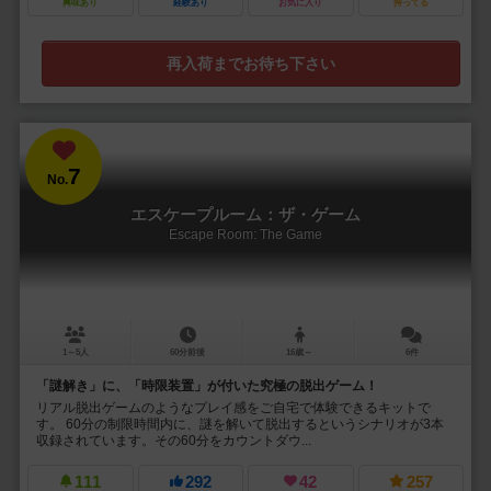
興味あり
経験あり
お気に入り
持ってる
再入荷までお待ち下さい
7
No.
エスケープルーム：ザ・ゲーム
Escape Room: The Game
1～5人
60分前後
16歳～
6件
「謎解き」に、「時限装置」が付いた究極の脱出ゲーム！
リアル脱出ゲームのようなプレイ感をご自宅で体験できるキットで
す。 60分の制限時間内に、謎を解いて脱出するというシナリオが3本
収録されています。その60分をカウントダウ...
111
292
42
257