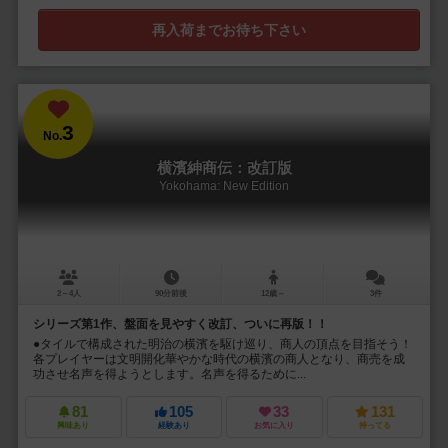
再入荷までお待ち下さい
3
No.
横濱紳商伝：改訂版
Yokohama: New Edition
2～4人
90分前後
12歳～
3件
シリーズ第1作、盤面を見やすく改訂、ついに再版！！
●タイルで構成された明治の横濱を駆け巡り、商人の頂点を目指そう！
各プレイヤーは文明開化華やかな時代の横濱の商人となり、商売を成
功させ名声を得ようとします。名声を得るために...
81
105
33
131
興味あり
経験あり
お気に入り
持ってる