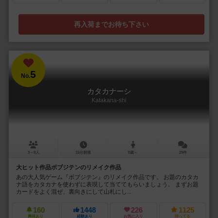
再入荷までお待ち下さい
5
No.
カタカナーシ
Katakana-shi
3～8人
15分前後
8歳～
29件
大ヒット作品ボブジテンのリメイク作品
あの大人気ゲーム『ボブジテン』のリメイク作品です。 お題のカタカ
ナ語をカタカナを使わずに表現して当ててもらいましょう。 まずお題
カードをよく混ぜ、裏向きにして山札にし...
160
1448
226
1125
興味あり
経験あり
お気に入り
持ってる