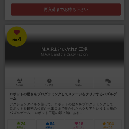
再入荷までお待ち下さい
4
No.
M.A.R.I.といかれた工場
M.A.R.I. and the Crazy Factory
5～30人
1～10分
10歳～
2件
ロボットの動きをプログラミングしてステージをクリアするパズルゲ
ーム
アクションタイルを使って、ロボットの動きをプログラミングして、
ロボットを最初の位置から出口まで動かしたらクリアという１人用の
パズルゲーム。 ロボット工場の最上階にあるコ...
24
64
16
104
興味あり
経験あり
お気に入り
持ってる