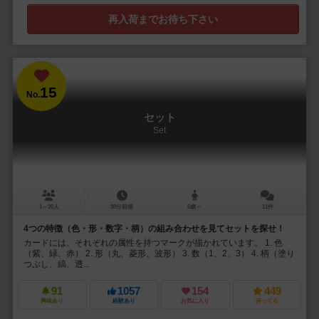
再入荷までお待ち下さい
15
No.
セット
Set
1～20人
30分前後
6歳～
11件
4つの特徴（色・形・数字・柄）の組み合わせを見てセットを探せ！
カードには、それぞれの属性を持つマークが描かれています。 1. 色
（紫、緑、赤） 2. 形（丸、菱形、波形） 3. 数（1、2、3） 4. 柄（塗り
つぶし、縞、透...
91
1057
154
449
興味あり
経験あり
お気に入り
持ってる