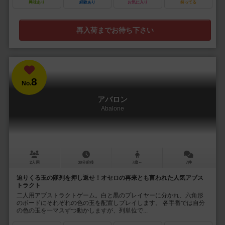
興味あり
経験あり
お気に入り
持ってる
再入荷までお待ち下さい
8
No.
アバロン
Abalone
2人用
30分前後
7歳～
7件
迫りくる玉の隊列を押し返せ！オセロの再来とも言われた人気アブス
トラクト
二人用アブストラクトゲーム。白と黒のプレイヤーに分かれ、六角形
のボードにそれぞれの色の玉を配置しプレイします。 各手番では自分
の色の玉を一マスずつ動かしますが、列単位で...