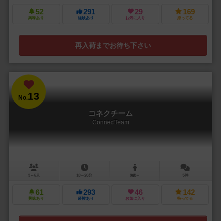
52
291
29
169
興味あり
経験あり
お気に入り
持ってる
再入荷までお待ち下さい
13
No.
コネクチーム
Connec'Team
3～6人
10～20分
8歳～
5件
61
293
46
142
興味あり
経験あり
お気に入り
持ってる