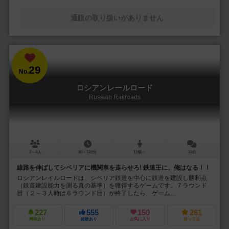
通販の取り扱いがありません
29
No.
ロシアンレールロード
Russian Railroads
2～4人
90～120分
12歳～
13件
線路を伸ばしてシベリアに機関車を走らせろ! 鉄道王に、俺はなる！！
ロシアンレイルロードは、シベリア鉄道を中心に鉄道を建設し勝利点
（鉄道建設能力を測る真の基準）を獲得するゲームです。７ラウンド
目（２～３人時は６ラウンド目）が終了したら、ゲーム...
227
555
150
261
興味あり
経験あり
お気に入り
持ってる