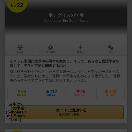
22
No.
南チグリスの学者
Scholars of the South Tigris
1～4人
60～90分
12歳～
5件
イスラム帝国に世界中の写本を集めよ。そして、あらゆる言語学者を
通して、アラビア語に翻訳するのだ！
特に科学分野を中心とした学問を統一しようとしたアッバース朝イス
ラムは、学者たちに命じ、世界中の写本を集めるよう指示した。 世界
中の写本を全てアラビア語に翻訳するという大...
69
112
29
118
興味あり
経験あり
お気に入り
持ってる
カートに追加する
9,900円（税込）