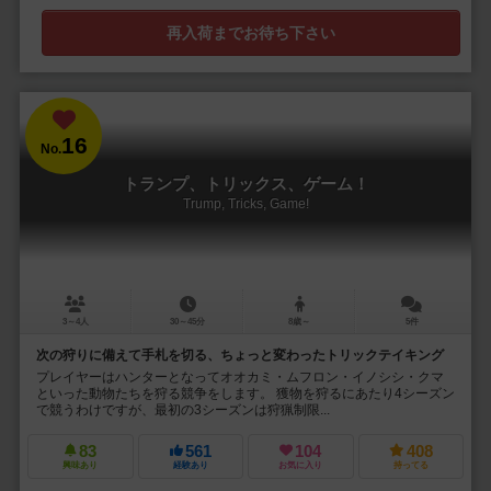
再入荷までお待ち下さい
16
No.
トランプ、トリックス、ゲーム！
Trump, Tricks, Game!
3～4人
30～45分
8歳～
5件
次の狩りに備えて手札を切る、ちょっと変わったトリックテイキング
プレイヤーはハンターとなってオオカミ・ムフロン・イノシシ・クマ
といった動物たちを狩る競争をします。 獲物を狩るにあたり4シーズン
で競うわけですが、最初の3シーズンは狩猟制限...
83
561
104
408
興味あり
経験あり
お気に入り
持ってる