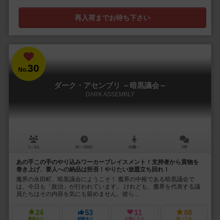
再入荷までお待ち下さい
30
No.
ダーク・アセンブリ ～暗黒議会～
DARK ASSEMBLY
1～4人
60～120分
15歳～
2件
あの手この手のやり込みワーカープレイスメント！支持者から貢物を
巻き上げ、要人への納品は拒否！やりたい放題立ち回れ！
魔界の永田町、暗黒議会にようこそ！ 魔界の中枢である暗黒議会で
は、今日も「政治」が行われています。 けれども、魔界を代表する議
員たちはその内容を気にも留めません。彼ら...
24
53
11
68
興味あり
経験あり
お気に入り
持ってる