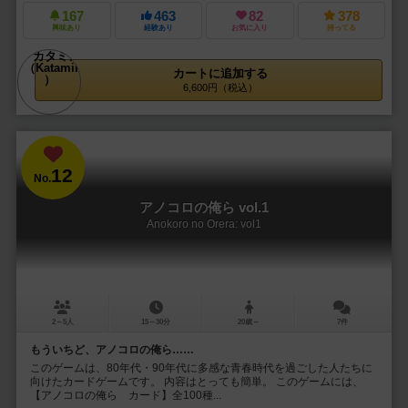
167
463
82
378
興味あり
経験あり
お気に入り
持ってる
カートに追加する
6,600円（税込）
12
No.
アノコロの俺ら vol.1
Anokoro no Orera: vol1
2～5人
15～30分
20歳～
7件
もういちど、アノコロの俺ら……
このゲームは、80年代・90年代に多感な青春時代を過ごした人たちに
向けたカードゲームです。 内容はとっても簡単。 このゲームには、
【アノコロの俺ら カード】全100種...