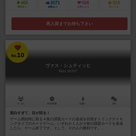
465
2071
508
918
興味あり
経験あり
お気に入り
持ってる
再入荷までお待ち下さい
10
No.
ヴァス・シュティッヒ
Was sticht?
3～4人
60分前後
12歳～
6件
面白すぎて、目が回る！
ゲーム開始時に取る４枚の課題カードの達成を目指すトリックテイキ
ングタイプのカードゲーム。いずれか１人が４枚の課題カードを達成
したら、ゲーム終了です。そして、その人の勝利です。...