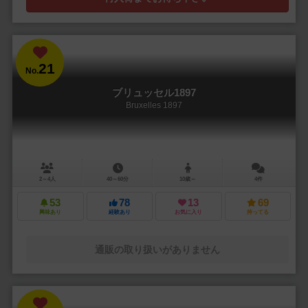
21
No.
ブリュッセル1897
Bruxelles 1897
2～4人
40～60分
10歳～
4件
53
78
13
69
興味あり
経験あり
お気に入り
持ってる
通販の取り扱いがありません