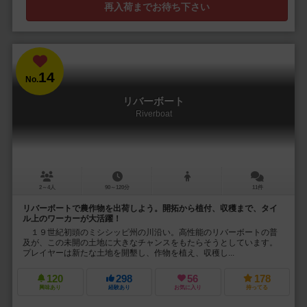
再入荷までお待ち下さい
14
No.
リバーボート
Riverboat
2～4人
90～120分
11件
リバーボートで農作物を出荷しよう。開拓から植付、収穫まで、タイ
ル上のワーカーが大活躍！
１９世紀初頭のミシシッピ州の川沿い。高性能のリバーボートの普
及が、この未開の土地に大きなチャンスをもたらそうとしています。
プレイヤーは新たな土地を開墾し、作物を植え、収穫し...
120
298
56
178
興味あり
経験あり
お気に入り
持ってる