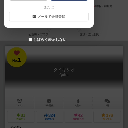
または
メールで会員登録
しばらく表示しない
1
No.
クイキシオ
Quixo
2～4人
15分前後
6歳～
9件
81
324
42
176
興味あり
経験あり
お気に入り
持ってる