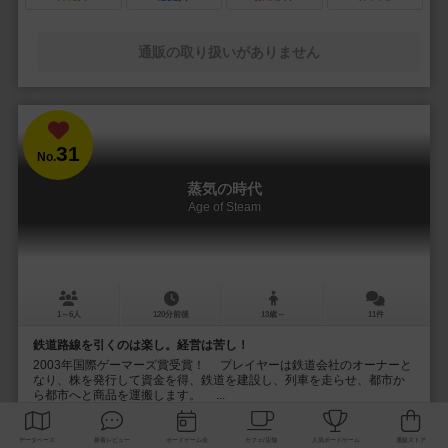
通販の取り扱いがありません
31
No.
蒸気の時代
Age of Steam
1～6人
120分前後
13歳～
11件
鉄道路線を引くのは楽し。経営は苦し！
2003年国際ゲーマーズ賞受賞！ プレイヤーは鉄道会社のオーナーと
なり、株を発行して資金を得、鉄道を建設し、列車を走らせ、都市か
ら都市へと商品を運搬します。 ...
397
544
153
303
興味あり
経験あり
お気に入り
持ってる