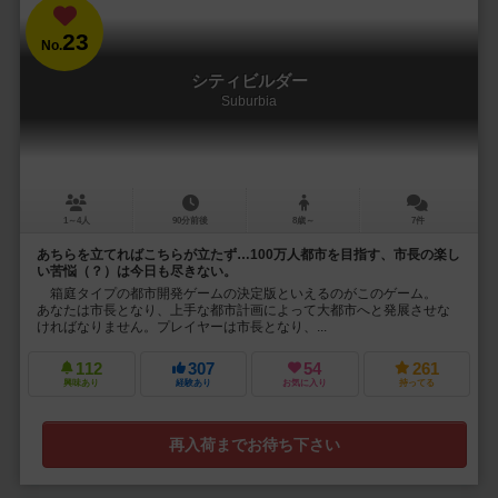
23
No.
シティビルダー
Suburbia
1～4人
90分前後
8歳～
7件
あちらを立てればこちらが立たず…100万人都市を目指す、市長の楽し
い苦悩（？）は今日も尽きない。
箱庭タイプの都市開発ゲームの決定版といえるのがこのゲーム。
あなたは市長となり、上手な都市計画によって大都市へと発展させな
ければなりません。プレイヤーは市長となり、...
112
307
54
261
興味あり
経験あり
お気に入り
持ってる
再入荷までお待ち下さい