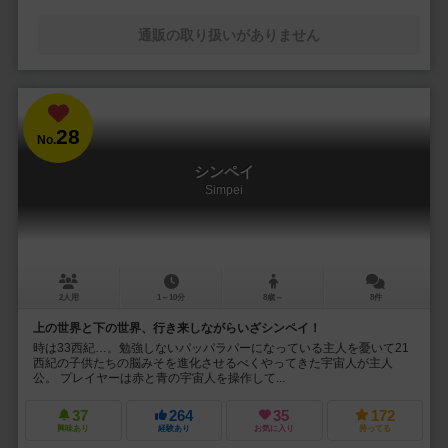
通販の取り扱いがありません
28
No.
シンペイ
Simpei
2人用
1～10分
8歳～
8件
上の世界と下の世界、行き来しながらいざシンペイ！
時は33西紀…。勉強しないパッパラパーになっている主人を憂いて21
西紀の子供たちの脳みそを進化させるべくやってきた宇宙人が主人
公。 プレイヤーは赤と青の宇宙人を操作して...
37
264
35
172
興味あり
経験あり
お気に入り
持ってる