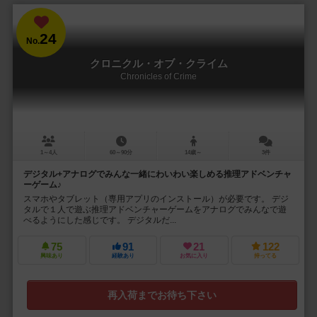
24
No.
クロニクル・オブ・クライム
Chronicles of Crime
1～4人
60～90分
14歳～
3件
デジタル+アナログでみんな一緒にわいわい楽しめる推理アドベンチャ
ーゲーム♪
スマホやタブレット（専用アプリのインストール）が必要です。 デジ
タルで１人で遊ぶ推理アドベンチャーゲームをアナログでみんなで遊
べるようにした感じです。 デジタルだ...
75
91
21
122
興味あり
経験あり
お気に入り
持ってる
再入荷までお待ち下さい