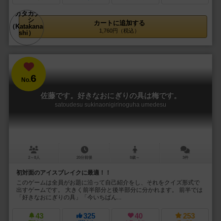
カートに追加する
1,760円（税込）
6
No.
佐藤です。好きなおにぎりの具は梅です。
satoudesu sukinaonigirinoguha umedesu
2～8人
20分前後
8歳～
3件
初対面のアイスブレイクに最適！！
このゲームは全員がお題に沿って自己紹介をし、それをクイズ形式で
出すゲームです。 大きく前半部分と後半部分に分かれます。 前半では
「好きなおにぎりの具」「今いちばん...
43
325
40
253