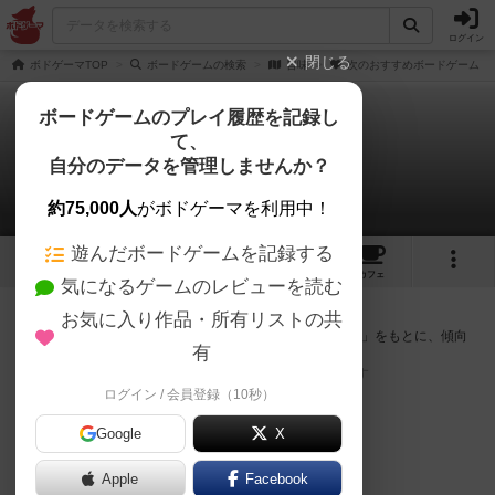
ログイン
閉じる
ボドゲーマTOP
ボードゲームの検索
旨味
次のおすすめボードゲーム
ボードゲームのプレイ履歴を記録し
て、
旨味
自分のデータを管理しませんか？
次のおすすめボードゲーム
約75,000人
がボドゲーマを利用中！
遊んだボードゲームを記録する
1
2
トップ
画像
動画
レビュー
カフェ
気になるゲームのレビューを読む
『旨味』が好きな方へのおすすめ
お気に入り作品・所有リストの共
このゲームのトップページで投票された「プレイ感の評価」をもとに、傾向
有
が近いボードゲームをランキング形式で紹介します。
※リストには一定の投票数がある作品のみを表示しています
ログイン / 会員登録（10秒）
Google
X
Apple
Facebook