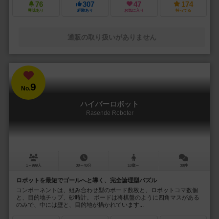
76
307
47
174
興味あり
経験あり
お気に入り
持ってる
通販の取り扱いがありません
9
No.
ハイパーロボット
Rasende Roboter
1～999人
30～40分
10歳～
38件
ロボットを最短でゴールへと導く、完全論理型パズル
コンポーネントは、組み合わせ型のボード数枚と、ロボットコマ数個
と、目的地チップ、砂時計。 ボードは将棋盤のように四角マスがある
のみで、中には壁と、目的地が描かれています...