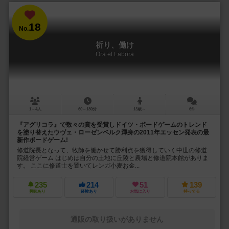
18
No.
祈り、働け
Ora et Labora
1～4人
60～180分
13歳～
6件
『アグリコラ』で数々の賞を受賞しドイツ・ボードゲームのトレンド
を塗り替えたウヴェ・ローゼンベルク渾身の2011年エッセン発表の最
新作ボードゲーム!
修道院長となって、牧師を働かせて勝利点を獲得していく中世の修道
院経営ゲーム はじめは自分の土地に丘陵と農場と修道院本館がありま
す。 ここに修道士を置いてレンガ小麦お金...
235
214
51
139
興味あり
経験あり
お気に入り
持ってる
通販の取り扱いがありません