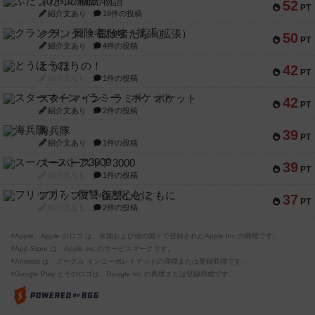
ふたつの街の物語
52
PT
紹介文あり
18件の投稿
クランク! ：冒険者たち（拡張）
50
PT
紹介文あり
4件の投稿
とうほうの！
42
PT
紹介文なし
1件の投稿
スターマイン・ラミー ポケット
42
PT
紹介文あり
2件の投稿
海兵隊
39
PT
紹介文あり
1件の投稿
スーパーストア3000
39
PT
紹介文なし
1件の投稿
フリップ７：復讐心とともに
37
PT
紹介文なし
2件の投稿
※Apple、Apple のロゴ は、米国および他の国々で登録されたApple Inc.の商標です。
※App Store は、Apple Inc.のサービスマークです。
※Android は、グーグル インコーポレイテッドの商標または登録商標です。
※Google Play とそのロゴは、Google Inc.の商標または登録商標です。