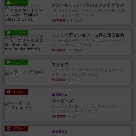
レビュー
アズール：シントラのステンドグラス
大好きなアズールシリーズ。ステンドグラスを作
っていきます✨1部より自由...
約5時間前
by しんたろ
レビュー
エクスペディション：世界を巡る冒険
クラマー氏の不朽の名作。新しいボードゲームほ
どおもしろいはず？いいえ。...
約6時間前
by 田中昌平
レビュー
スライプ
メインコマ一つサブコマ四つでそれぞれプレイし
ます。動かし方はコマか壁に...
約6時間前
by くみ
リプレイ
画像付き
リーダーズ
久しぶりに取り出してプレイ。詰めきれなかっ
た…であっさり追い込まれて負...
約6時間前
by くみ
リプレイ
画像付き