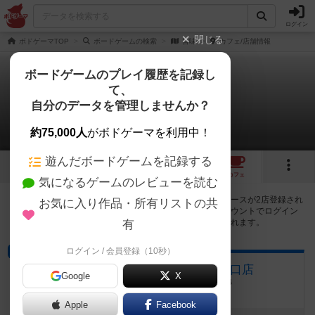
ログイン
閉じる
ボドゲーマTOP
ボードゲームの検索
旨味
カフェ/店舗情報
ボードゲームのプレイ履歴を記録し
て、
旨味
自分のデータを管理しませんか？
2店のカフェ/スペースが提供中
約75,000人
がボドゲーマを利用中！
遊んだボードゲームを記録する
1
2
トップ
画像
動画
レビュー
カフェ
気になるゲームのレビューを読む
旨味で遊ぶことができるボードゲームカフェ・プレイスペースが2店登録され
お気に入り作品・所有リストの共
ています。公開プロフィールの都道府県が設定されたアカウントでログイン
すると、同じ都道府県内の店舗に絞り込むボタンが表示されます。
有
ログイン / 会員登録（10秒）
ボードゲームカフェ
JELLY JELLY CAFE 名古屋駅西口店
Google
X
愛知県名古屋市中村区則武１丁目１３−１４
Apple
Facebook