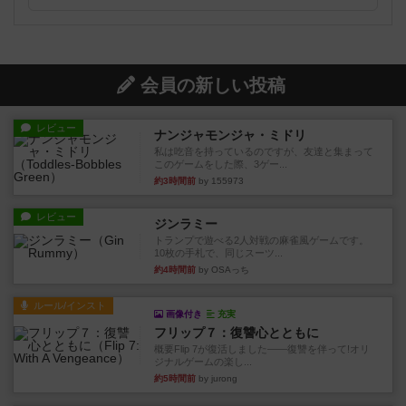
会員の新しい投稿
レビュー
ナンジャモンジャ・ミドリ
私は吃音を持っているのですが、友達と集まって
このゲームをした際、3ゲー...
約3時間前
by 155973
レビュー
ジンラミー
トランプで遊べる2人対戦の麻雀風ゲームです。
10枚の手札で、同じスーツ...
約4時間前
by OSAっち
ルール/インスト
画像付き
充実
フリップ７：復讐心とともに
概要Flip 7が復活しました――復讐を伴って!オリ
ジナルゲームの楽し...
約5時間前
by jurong