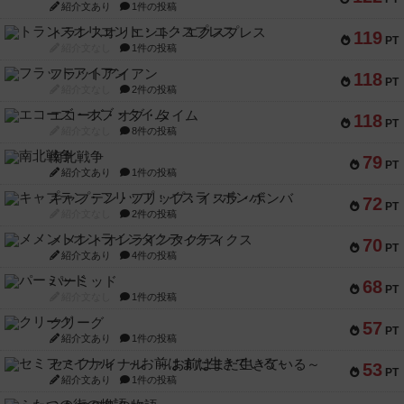
紹介文あり
1件の投稿
トランスオリエント・エクスプレス
119
PT
紹介文なし
1件の投稿
フラットアイアン
118
PT
紹介文なし
2件の投稿
エコーズ・オブ・タイム
118
PT
紹介文なし
8件の投稿
南北戦争
79
PT
紹介文あり
1件の投稿
キャプテン・フリップ：イスラ・ボンバ
72
PT
紹介文なし
2件の投稿
メメントオンラインタクティクス
70
PT
紹介文あり
4件の投稿
パーミッド
68
PT
紹介文なし
1件の投稿
クリーグ
57
PT
紹介文あり
1件の投稿
セミファイナル ～お前はまだ生きている～
53
PT
紹介文あり
1件の投稿