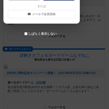
お知らせはありません
または
遊べるボードゲーム
364個
メールで会員登録
名古屋駅から徒歩５分！300種類以上のボードゲームで楽しめます！ボ
ードゲームが初めての方でもゲームのルール説明の方致しますので、お
気軽...
しばらく表示しない
フォローする
ボードゲームカフェ
謎解きカフェ＆ボードゲームなぞねこ
愛知県名古屋市北区黒川本通4−47
[NEW] 2周年記念キャンペーン開催！（2023年06月30日 16時37分）
遊べるボードゲーム
1010個
名古屋市黒川駅徒歩5分!! 名古屋唯一！カフェ謎、お持ち帰り謎など多
数ご用意いたしております！ ボードゲームたくさんあります！ ...
フォローする