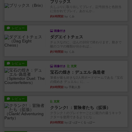
ブリックス
久しぶりに取り出してプレイ。記号担当と色担当
に分かれてプレイ。あかんか...
約6時間前
by くみ
レビュー
画像付き
ダグエイトチェス
チェスなのに、ほんの10分で終わります。動きで
敵のコマの種類が分かれば...
約7時間前
by くみ
レビュー
画像付き
充実
宝石の煌き：デュエル 偽造者
筆者が最も好きな2人用ボードゲームである『宝石
の煌めき デュエル』に、...
約8時間前
by 手動人形
レビュー
充実
クランク! ：冒険者たち（拡張）
クランク！のプレイヤーごとに能力の違うキャラ
クターを使用できるようにな...
約9時間前
by ぽっぽーくるっぽー