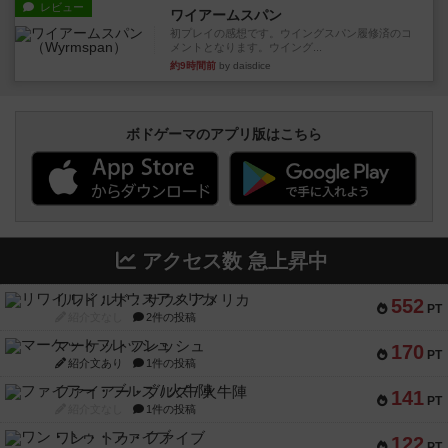
レビュー
ワイアームスパン
初プレイの感想です。ウイングスパン履修済のコ
メントとなります。ウイング...
約9時間前
by daisdice
ボドゲーマのアプリ版はこちら
アクセス数 急上昇中
リワイルド：サウスアメリカ
552
PT
紹介文なし
2件の投稿
マーケットフレッシュ
170
PT
紹介文あり
1件の投稿
ファイアー・ブルズ / 火牛陣
141
PT
紹介文なし
1件の投稿
ワン・トゥ・ファイブ
122
PT