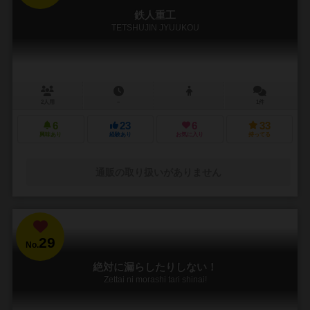
鉄人重工
TETSHUJIN JYUUKOU
2人用
－
1件
6
23
6
33
興味あり
経験あり
お気に入り
持ってる
通販の取り扱いがありません
29
No.
絶対に漏らしたりしない！
Zettai ni morashi tari shinai!