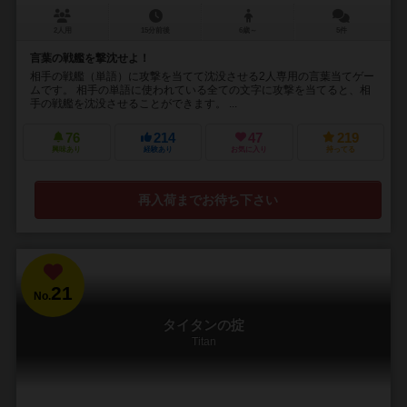
2人用
15分前後
6歳～
5件
言葉の戦艦を撃沈せよ！
相手の戦艦（単語）に攻撃を当てて沈没させる2人専用の言葉当てゲー
ムです。 相手の単語に使われている全ての文字に攻撃を当てると、相
手の戦艦を沈没させることができます。 ...
76
214
47
219
興味あり
経験あり
お気に入り
持ってる
再入荷までお待ち下さい
21
No.
タイタンの掟
Titan