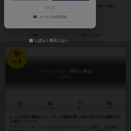
または
メールで会員登録
しばらく表示しない
1
No.
マインドバグ：最初の邂逅
Mindbug
2人用
15～25分
8歳～
5件
たった10枚で勝敗がつく！デッキ構築不要、相手の切り札を強奪する2
人用カードゲーム
リチャード・ガーフィールド氏がゲームデザインに参加し、世界累計