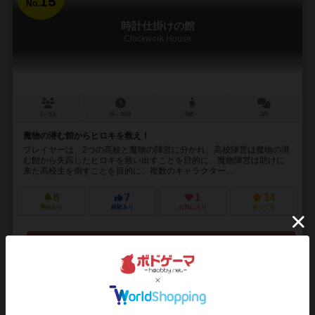
15
No.
時計仕掛けの館
Clockwork House
2～3人
15～30分
8歳～
2件
魔物の潜む館からヒロキを救え！
プレイヤーは、2つの高校と魔物の陣営に分かれ、高校陣営は魔物の潜
む館から失踪したヒロキを救い出すことを目的に、魔物陣営は助けに
来た高校生を倒すことを目的に、複数のキャラクター...
8
7
1
14
興味あり
経験あり
お気に入り
持ってる
再入荷までお待ち下さい