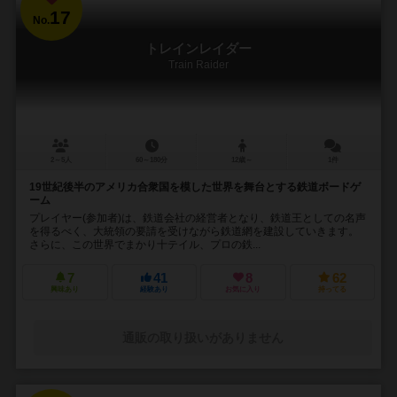
17
No.
トレインレイダー
Train Raider
2～5人
60～180分
12歳～
1件
19世紀後半のアメリカ合衆国を模した世界を舞台とする鉄道ボードゲ
ーム
プレイヤー(参加者)は、鉄道会社の経営者となり、鉄道王としての名声
を得るべく、大統領の要請を受けながら鉄道網を建設していきます。
さらに、この世界でまかり十テイル、プロの鉄...
7
41
8
62
興味あり
経験あり
お気に入り
持ってる
通販の取り扱いがありません