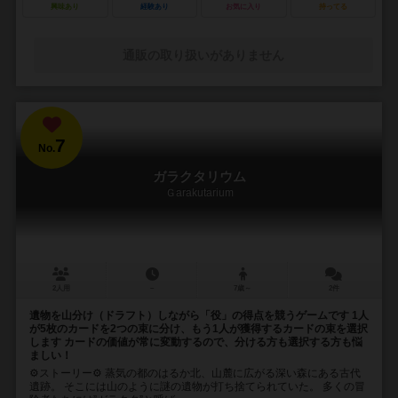
興味あり
経験あり
お気に入り
持ってる
通販の取り扱いがありません
7
No.
ガラクタリウム
Ｇarakutarium
2人用
－
7歳～
2件
遺物を山分け（ドラフト）しながら「役」の得点を競うゲームです 1人
が5枚のカードを2つの束に分け、もう1人が獲得するカードの束を選択
します カードの価値が常に変動するので、分ける方も選択する方も悩
ましい！
⚙ストーリー⚙ 蒸気の都のはるか北、山麓に広がる深い森にある古代
遺跡。 そこには山のように謎の遺物が打ち捨てられていた。 多くの冒