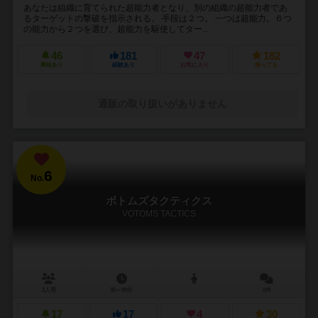
あなたは組織に育てられた超能力者となり、別の組織の超能力者であ
るターゲットの撃破を指示される。 手段は２つ。 一つは超能力。６つ
の能力から２つを選び、超能力を駆使してター...
46
181
47
182
興味あり
経験あり
お気に入り
持ってる
通販の取り扱いがありません
6
No.
ボトムズタクティクス
VOTOMS TACTICS
2人用
30～90分
2件
17
17
4
30