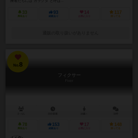
険者たちには”ガラクタ”と呼ば...
33
93
14
117
興味あり
経験あり
お気に入り
持ってる
通販の取り扱いがありません
8
No.
フィクサー
Fixer
2～4人
15分前後
10歳～
15件
78
153
17
148
興味あり
経験あり
お気に入り
持ってる