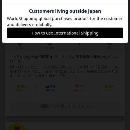
16
No.
コドクのロンド
Dance with LastOne
2～6人
10～30分
4件
－どうか あなたは ”最期”まで－ ２～６人 陣営推理ｘ魔法少女バトル
ロイヤル
願いを賭けて戦う、５人の魔法少女たち。 この戦いの「監視者」であ
る各プレイヤーには、 護るべき魔法少女が２人、秘密裏に定められま
す。 ５つのダイスが示す運命に干渉し、 ...
35
60
21
52
興味あり
経験あり
お気に入り
持ってる
通販の取り扱いがありません