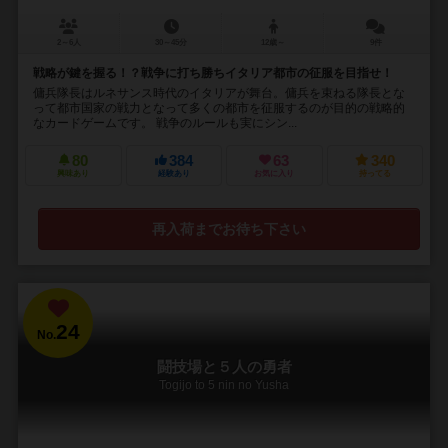
2～6人
30～45分
12歳～
9件
戦略が鍵を握る！？戦争に打ち勝ちイタリア都市の征服を目指せ！
傭兵隊長はルネサンス時代のイタリアが舞台。傭兵を束ねる隊長とな
って都市国家の戦力となって多くの都市を征服するのが目的の戦略的
なカードゲームです。 戦争のルールも実にシン...
80
384
63
340
興味あり
経験あり
お気に入り
持ってる
再入荷までお待ち下さい
24
No.
闘技場と５人の勇者
Togijo to 5 nin no Yusha