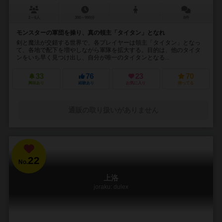
2～6人
300～999分
8件
モンスターの軍団を操り、真の領主「タイタン」となれ
剣と魔法が交錯する世界で、各プレイヤーは領主「タイタン」となっ
て、各地で配下を増やしながら軍隊を拡大する。目的は、他のタイタ
ンをいち早く見つけ出し、自分が唯一のタイタンとなる...
33
76
23
70
興味あり
経験あり
お気に入り
持ってる
通販の取り扱いがありません
22
No.
上洛
joraku: dulex