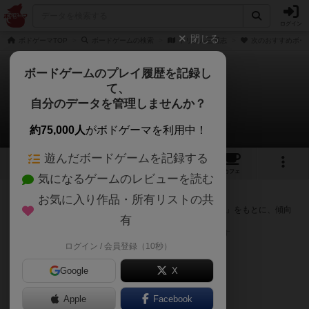
ログイン
閉じる
ボドゲーマTOP
ボードゲームの検索
トリプル三国志
次のおすすめボー
ボードゲームのプレイ履歴を記録し
て、
トリプル三国志
自分のデータを管理しませんか？
次のおすすめボードゲーム
約75,000人
がボドゲーマを利用中！
遊んだボードゲームを記録する
3
1
1
トップ
画像
動画
レビュー
カフェ
気になるゲームのレビューを読む
『トリプル三国志』が好きな方へのおすすめ
お気に入り作品・所有リストの共
このゲームのトップページで投票された「プレイ感の評価」をもとに、傾向
有
が近いボードゲームをランキング形式で紹介します。
※リストには一定の投票数がある作品のみを表示しています
ログイン / 会員登録（10秒）
Google
X
Apple
Facebook