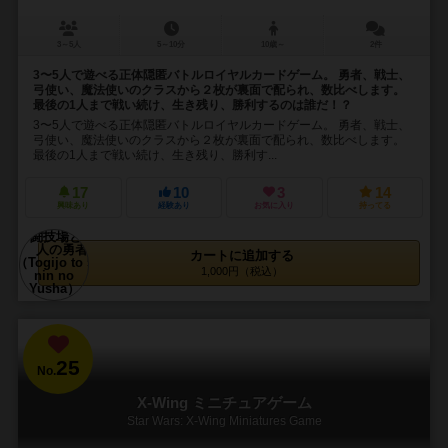
3～5人
5～10分
10歳～
2件
3〜5人で遊べる正体隠匿バトルロイヤルカードゲーム。 勇者、戦士、
弓使い、魔法使いのクラスから２枚が裏面で配られ、数比べします。
最後の1人まで戦い続け、生き残り、勝利するのは誰だ！？
3〜5人で遊べる正体隠匿バトルロイヤルカードゲーム。 勇者、戦士、
弓使い、魔法使いのクラスから２枚が裏面で配られ、数比べします。
最後の1人まで戦い続け、生き残り、勝利す...
17
10
3
14
興味あり
経験あり
お気に入り
持ってる
カートに追加する
1,000円（税込）
25
No.
X-Wing ミニチュアゲーム
Star Wars: X-Wing Miniatures Game