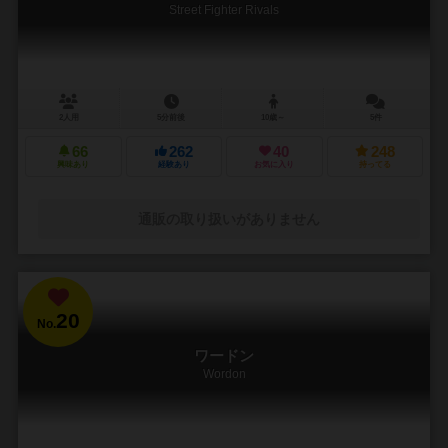
Street Fighter Rivals
2人用
5分前後
10歳～
5件
66
262
40
248
興味あり
経験あり
お気に入り
持ってる
通販の取り扱いがありません
20
No.
ワードン
Wordon