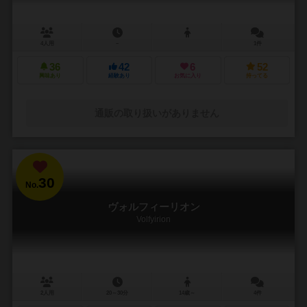
4人用
－
1件
36
42
6
52
興味あり
経験あり
お気に入り
持ってる
通販の取り扱いがありません
30
No.
ヴォルフィーリオン
Volfyirion
2人用
20～30分
14歳～
4件