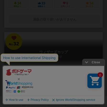
34
33
9
54
興味あり
経験あり
お気に入り
持ってる
通販の取り扱いがありません
32
No.
ウィザーズカップ
Wizards Cup
2人用
20分前後
10歳～
7件
心理戦と読みあいの1vs1対戦ゲーム
プレイヤーは18人の魔法使いの中から6人を選出し、戦う順番を決めま
す。 後は属性や数字に沿って勝敗を決めるだけ。 シンプルですが深い
読みあいのゲームですね。 二人と...