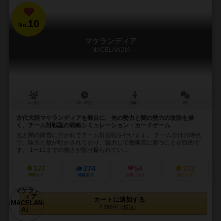
10
No.
マケランディア
MACELANDIA
4～8人
20～30分
10歳～
8件
古代大陸マケランディアを舞台に、光の勢力と闇の勢力の攻防を描
く、チーム対戦型の戦略シミュレーション・カードゲーム
光と闇の陣営に分かれてチーム対抗戦を行います。 チーム分けの時点
で、味方と敵が明かされており、協力して敵陣営に勝つことが目的で
す。 1〜11までの強さが割り振られてい...
127
274
54
212
興味あり
経験あり
お気に入り
持ってる
カートに追加する
2,280円（税込）