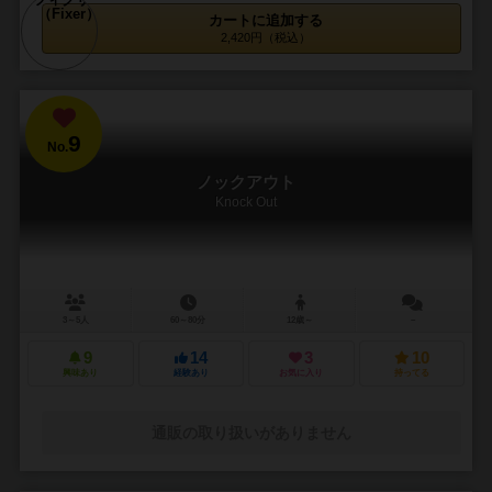
カートに追加する
2,420円（税込）
9
No.
ノックアウト
Knock Out
3～5人
60～80分
12歳～
－
9
14
3
10
興味あり
経験あり
お気に入り
持ってる
通販の取り扱いがありません