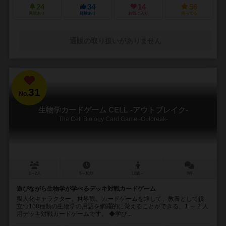
24
34
14
56
興味あり
経験あり
お気に入り
持ってる
通販の取り扱いがありません
31
No.
生物学カードゲーム CELL -アウトブレイク-
The Cell Biology Card Game -Outbreak-
1～2人
5～10分
12歳～
3件
遊びながら生物学が学べるデッキ対戦カードゲーム
擬人化キャラクター、世界観、カードゲームを通して、教養として役
立つ108種類の生物学の用語を網羅的に覚えることができる、1 ～ 2 人
用デッキ対戦カードゲームです。 ◆学び...