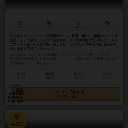
1～5人
1～5分
10歳～
－
大人気クラウンソードの拡張版がついに登場！新たに7種類のカードが
追加、そして新ルールが2つ追加され、より戦略性が増し増しに！さら
にプレイ人数が5人まで遊べるように！5人プレイで今まで以上の読み
合いを繰り広げてください！
大人気クラウンソードの拡張版！！ クラウドファンディングにて
174%,436,638円の支援を達成！！！！ ◎追加カード7種類,追加ルー
ル2種類！！ 新たに7...
49
26
16
80
興味あり
経験あり
お気に入り
持ってる
カートに追加する
2,500円（税込）
27
No.