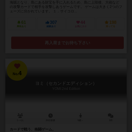
海賊となり、島にある財宝を手に入れるため、島に上陸後、大砲など
の攻撃カードで相手を攻撃しあうゲームです。 ゲームは大きく2つのフ
ェーズに分かれています。 １．サイコロ...
61
307
44
198
興味あり
経験あり
お気に入り
持ってる
再入荷までお待ち下さい
4
No.
ヨミ（セカンドエディション）
YOMI:2nd Edition
1～4人
20分前後
9歳～
2件
カードで戦う、格闘ゲーム。