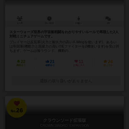
2人用
30～45分
14歳～
1件
スターウォーズ世界の宇宙船戦闘をわかりやすいルールで再現した2人
対戦ミニチュアゲームです。
プレイヤーは反乱軍(火力と耐久力の高いX-Wingを使います)、あるい
は帝国軍(機動力と回避力の高いTIEファイターを2機使います)を受け持
ちます。ゲームは毎ラウンド、機動の...
22
21
11
24
興味あり
経験あり
お気に入り
持ってる
通販の取り扱いがありません
26
No.
クラウンソード拡張版
CROWN SWORD: EXPANSION