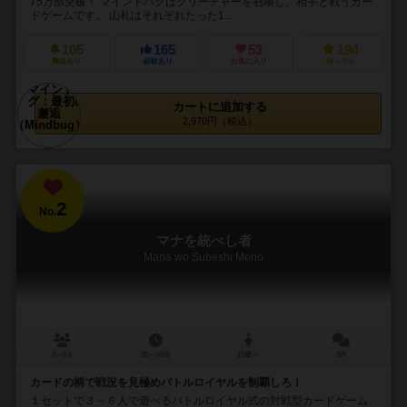
75万部突破！ マインドバグはクリーチャーを召喚し、相手と戦うカー
ドゲームです。 山札はそれぞれたった1...
105
165
53
194
興味あり
経験あり
お気に入り
持ってる
カートに追加する
2,970円（税込）
2
No.
マナを統べし者
Mana wo Subeshi Mono
3～6人
20～60分
10歳～
3件
カードの柄で戦況を見極めバトルロイヤルを制覇しろ！
１セットで３～６人で遊べるバトルロイヤル式の対戦型カードゲーム