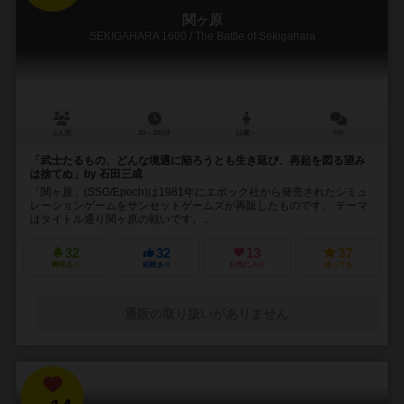
関ヶ原
SEKIGAHARA 1600 / The Battle of Sekigahara
2人用
30～300分
12歳～
5件
「武士たるもの、どんな境遇に陥ろうとも生き延び、再起を図る望み
は捨てぬ」by 石田三成
「関ヶ原」(SSG/Epoch)は1981年にエポック社から発売されたシミュ
レーションゲームをサンセットゲームズが再販したものです。 テーマ
はタイトル通り関ヶ原の戦いです。...
32
32
13
37
興味あり
経験あり
お気に入り
持ってる
通販の取り扱いがありません