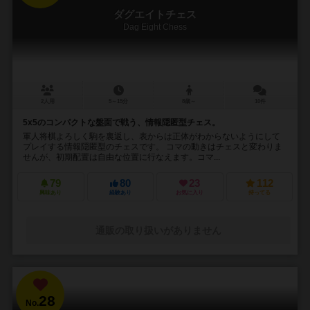
ダグエイトチェス
Dag Eight Chess
2人用
5～15分
8歳～
10件
5x5のコンパクトな盤面で戦う、情報隠匿型チェス。
軍人将棋よろしく駒を裏返し、表からは正体がわからないようにして
プレイする情報隠匿型のチェスです。 コマの動きはチェスと変わりま
せんが、初期配置は自由な位置に行なえます。コマ...
79
80
23
112
興味あり
経験あり
お気に入り
持ってる
通販の取り扱いがありません
28
No.