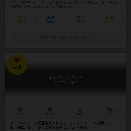
です。 対戦型カードゲームではあるもののデッキ構築は一切不要なた
め簡単にゲームを始めることが出来ます。 ...
22
47
7
45
興味あり
経験あり
お気に入り
持ってる
通販の取り扱いがありません
3
No.
キャプテンダイス
CAPTAIN DICE
2～4人
20～30分
10歳～
8件
ダイスのスピード配置勝負のあとは、じっくりカードで攻撃フェー
ズ。海賊となり、多くの財宝を手に入れたら勝利。