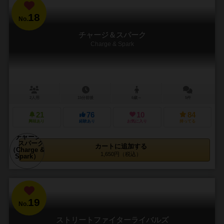
18
No.
チャージ＆スパーク
Charge & Spark
2人用
15分前後
6歳～
5件
21
76
10
84
興味あり
経験あり
お気に入り
持ってる
カートに追加する
1,650円（税込）
19
No.
ストリートファイターライバルズ