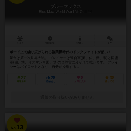
ブルーマックス
Blue Max: World War I Air Combat
2～6人
90分前後
12歳～
2件
ボード上で繰り広げられる複葉機時代のドックファイトが熱い！
舞台は第一次世界大戦。 プレイヤーは連合軍(英、仏、伊、米)と同盟
軍(独、墺、オスマン帝国、勃)の２陣営に分かれて戦います。 プレイ
ヤーはパイロットとなり、自分が操縦する...
27
28
8
38
興味あり
経験あり
お気に入り
持ってる
通販の取り扱いがありません
13
No.