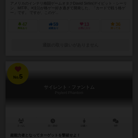
アメリカのインテリ格闘ゲームオタクDavid Sirlin(デイビット・シーリ
ン、MIT卒。※注1)が格ゲー好き過ぎて開発した、「カードで戦う格ゲ
ー」です。 ですが、このゲ...
47
59
13
36
興味あり
経験あり
お気に入り
持ってる
通販の取り扱いがありません
5
No.
サイレント・ファントム
Psylent Phantom
2～4人
15～20分
12歳～
5件
超能力者となってターゲットを撃破せよ！