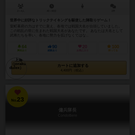
2～4人
40～60分
2件
世界中に好評なトリックテイキングを駆使した陣取りゲーム！
室町幕府の力はすでに衰え、各地では戦国大名が台頭していました。
この戦乱の世に生まれた戦国大名があなたです。 あなたは大名として
武将たちを率い、各地に勢力を拡げなくてはな...
64
90
20
100
興味あり
経験あり
お気に入り
持ってる
カートに追加する
4,400円（税込）
23
No.
傭兵隊長
Condottiere