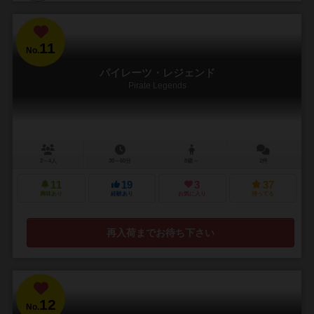
11
No.
パイレーツ・レジェンド
Pirate Legends
2～4人
30～60分
8歳～
2件
11
19
3
37
興味あり
経験あり
お気に入り
持ってる
再入荷までお待ち下さい
12
No.