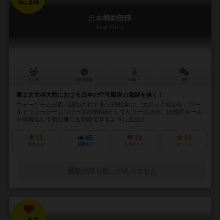
14
No.
日本機動部隊
Task Force
2人用
360分前後
12歳～
3件
第２次世界大戦における日本の空母艦隊の激闘を描く！
ウォーゲームが広く認知されてきた1982年に、エポック社から、ワー
ルドウォーゲームシリーズの第8弾としてリリースされ、比較的ルール
を簡略化して初心者にも対応できるように企画さ...
21
45
19
66
興味あり
経験あり
お気に入り
持ってる
通販の取り扱いがありません