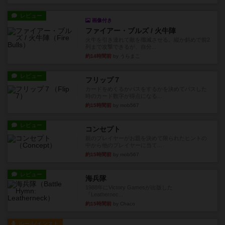
レビュー
画像付き
ファイアー・ブルズ / 火牛陣
火牛を引き連れて敵を殲滅させる。縦か斜めで前2
列まで攻撃できるが、自分...
約14時間前
by うらまこ
レビュー
フリップ７
カードをめくるかパスをするかを決めてパスした
時のカード数字が得点になる...
約15時間前
by mob567
レビュー
コンセプト
親のプレイヤーがお題を決めて限られたヒントの
中から他のプレイヤーに当て...
約15時間前
by mob567
レビュー
海兵隊
1988年にVictory Gamesが出版した
『Leathernec...
約15時間前
by Chaco
ルール/インスト