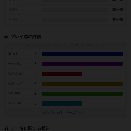
-
非公開
2点の人
-
非公開
1点の人
プレイ感の評価
トグルスイッチを押すとプレイ感（
※
）の投票ができます
2
運・確率
2
戦略・判断力
1
交渉・立ち回り
2
心理戦・ブラフ
2
攻防・戦闘
1
アート・外見
似たプレイ感のゲームを探す→
データに関する報告