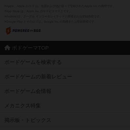
※Apple、Apple のロゴ は、米国および他の国々で登録されたApple Inc.の商標です。
※App Store は、Apple Inc.のサービスマークです。
※Android は、グーグル インコーポレイテッドの商標または登録商標です。
※Google Play とそのロゴは、Google Inc.の商標または登録商標です。
ボドゲーマTOP
ボードゲームを検索する
ボードゲームの新着レビュー
ボードゲーム会情報
メカニクス特集
掲示板・トピックス