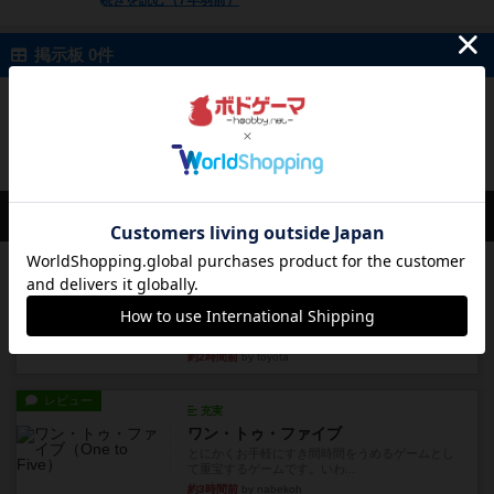
続きを読む（7年弱前）
掲示板 0件
投稿を募集しています
会員の新しい投稿
レビュー
充実
アンダー・ザ・テーブラー
笑えるバカゲームを集めているライトゲーマーと
してのレビューです。正体隠...
約2時間前
by toyota
レビュー
充実
ワン・トゥ・ファイブ
とにかくお手軽にすき間時間をうめるゲームとし
て重宝するゲームです。いわ...
約3時間前
by nabekoh