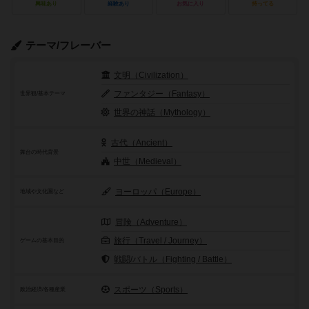
興味あり
経験あり
お気に入り
持ってる
テーマ/フレーバー
文明（Civilization）
ファンタジー（Fantasy）
世界観/基本テーマ
世界の神話（Mythology）
古代（Ancient）
舞台の時代背景
中世（Medieval）
ヨーロッパ（Europe）
地域や文化圏など
冒険（Adventure）
旅行（Travel / Journey）
ゲームの基本目的
戦闘/バトル（Fighting / Battle）
スポーツ（Sports）
政治経済/各種産業