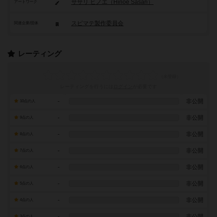
ササリ ヒノエ（Hinoe Sasari）
アートワーク
スピマテ製作委員会
関連企業/団体
レーティング
レーティングを行うには
ログイン
が必要です
-
非公開
10点の人
-
非公開
9点の人
-
非公開
8点の人
-
非公開
7点の人
-
非公開
6点の人
-
非公開
5点の人
-
非公開
4点の人
-
非公開
3点の人