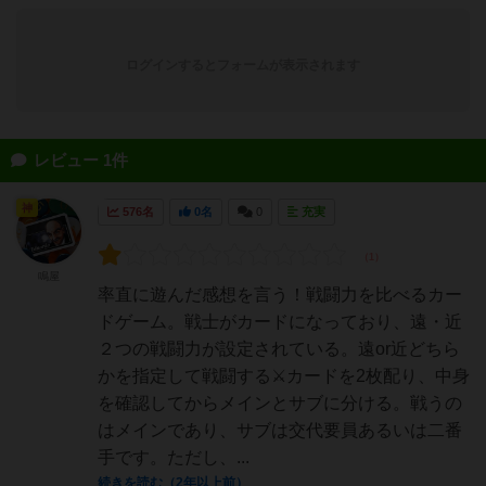
ログインするとフォームが表示されます
レビュー 1件
神
576名
0名
0
充実
鳴屋
率直に遊んだ感想を言う！戦闘力を比べるカー
ドゲーム。戦士がカードになっており、遠・近
２つの戦闘力が設定されている。遠or近どちら
かを指定して戦闘する⚔️カードを2枚配り、中身
を確認してからメインとサブに分ける。戦うの
はメインであり、サブは交代要員あるいは二番
手です。ただし、...
続きを読む（2年以上前）