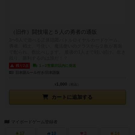
（旧作）闘技場と５人の勇者の通販
3〜5人で遊べる正体隠匿バトルロイヤルカードゲーム。
勇者、戦士、弓使い、魔法使いのクラスから２枚が裏面
で配られ、数比べします。 最後の1人まで戦い続け、生き
残り、勝利するのは誰だ！？
残り2点
1～2営業日以内に発送
日本語ルール付き/日本語版
1,000
¥
（税込）
カートに追加する
マイボードゲーム登録者
17
10
3
14