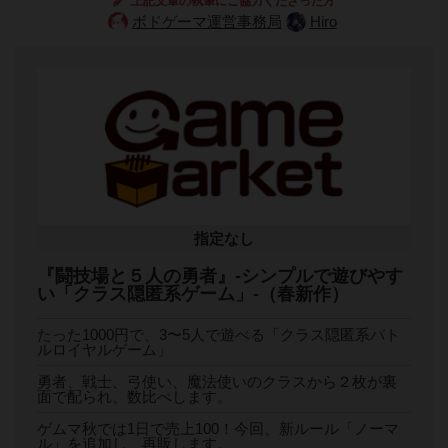
上記文章の執筆にご協力くださった方
ボドゲーマ運営事務局
Hiro
指定なし
『闘技場と５人の勇者』-シンプルで遊びやす
い「クラス隠匿系ゲーム」-（春新作）
たった1000円で、3〜5人で遊べる「クラス隠匿系バト
ルロイヤルゲーム」
勇者、戦士、弓使い、魔法使いのクラスから２枚が裏
面で配られ、数比べします。
ゲムマ秋では1日で売上100！今回、新ルール「ノーマ
ル」を追加し、再販します。