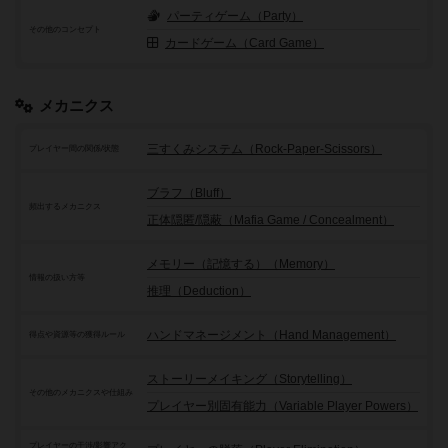
パーティゲーム（Party）
その他のコンセプト
カードゲーム（Card Game）
メカニクス
三すくみシステム（Rock-Paper-Scissors）
プレイヤー間の関係/状態
ブラフ（Bluff）
頻出するメカニクス
正体隠匿/隠蔽（Mafia Game / Concealment）
メモリー（記憶する）（Memory）
情報の扱い方等
推理（Deduction）
ハンドマネージメント（Hand Management）
得点や資源等の獲得ルール
ストーリーメイキング（Storytelling）
その他のメカニクスや仕組み
プレイヤー別固有能力（Variable Player Powers）
プレイヤーの干渉/影響アク