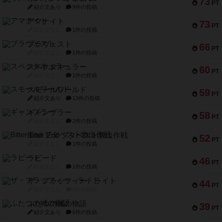
73
PT
紹介文あり
9件の投稿
アマナイト
73
PT
紹介文なし
1件の投稿
ブラヴェスト
66
PT
紹介文なし
1件の投稿
スペクタキュラー
60
PT
紹介文なし
1件の投稿
スモールワールド
59
PT
紹介文あり
13件の投稿
ギャンブラー
58
PT
紹介文なし
2件の投稿
Bitter End ブタペスト救出作戦
52
PT
紹介文なし
1件の投稿
ラピード
46
PT
紹介文なし
1件の投稿
ザ・フラッフィー・ライト
44
PT
紹介文なし
0件の投稿
ふたつの城の物語
39
PT
紹介文あり
6件の投稿