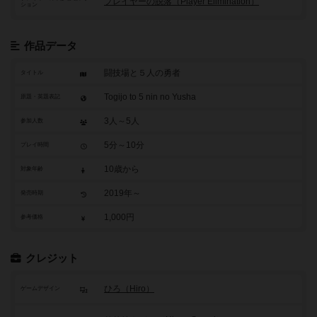
プレイヤーの脱落（Player Elimination）
ション
作品データ
闘技場と５人の勇者
タイトル
Togijo to 5 nin no Yusha
原題・英題表記
3人～5人
参加人数
5分～10分
プレイ時間
10歳から
対象年齢
2019年～
発売時期
1,000円
参考価格
クレジット
ひろ（Hiro）
ゲームデザイン