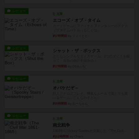
レビュー
充実
エコーズ・オブ・タイム
カードゲームにファイナルファンタジーのアクテ
ィブタイムバトル（もしくは...
約7時間前
by ジェイとと
レビュー
シャット・ザ・ボックス
とてもシンプルなダイスゲーム。2つのダイスを振
って、出目の合計を自分の...
約7時間前
by OSAっち
レビュー
充実
オバケだぞ～
対人アナログプレイ。簡単なルールで誰とでも遊
べるゲーム。こんなの子ども...
約9時間前
by おーちゃん
レビュー
充実
南北戦争
1983年にVictory Gamesが出版した『The Civil ...
約12時間前
by Chaco