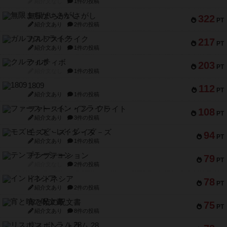
紹介文なし
1件の投稿
無限まちがいさがし
322
PT
紹介文あり
2件の投稿
ガルフストライク
217
PT
紹介文あり
1件の投稿
クルティボ
203
PT
紹介文なし
1件の投稿
1809
112
PT
紹介文あり
1件の投稿
ファースト・イン・フライト
108
PT
紹介文あり
3件の投稿
モズビ－ズ・レイダ－ズ
94
PT
紹介文あり
1件の投稿
テンプテーション
79
PT
紹介文なし
2件の投稿
インドネシア
78
PT
紹介文あり
2件の投稿
宵と暁の呪文書
75
PT
紹介文あり
8件の投稿
リスボン・トラム 28