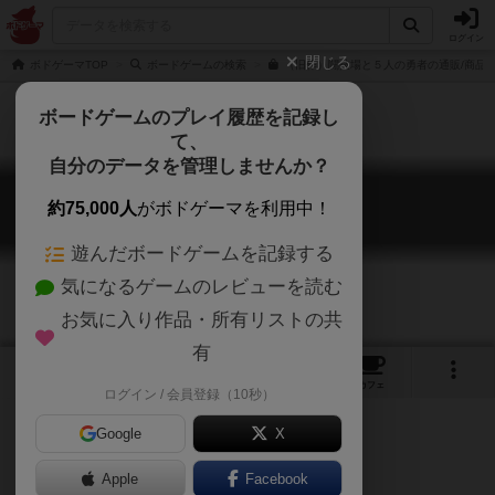
ログイン
閉じる
ボドゲーマTOP
ボードゲームの検索
（旧作）闘技場と５人の勇者の通販/商品
ボードゲームのプレイ履歴を記録し
て、
自分のデータを管理しませんか？
闘技場と５人の勇者
約75,000人
がボドゲーマを利用中！
Togijo to 5 nin no Yusha
遊んだボードゲームを記録する
気になるゲームのレビューを読む
お気に入り作品・所有リストの共
有
11
1
3
トップ
画像
動画
レビュー
カフェ
ログイン / 会員登録（10秒）
Google
X
Apple
Facebook