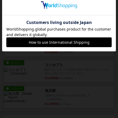
レビュー
画像付き
ファイアー・ブルズ / 火牛陣
火牛を引き連れて敵を殲滅させる。縦か斜めで前2
列まで攻撃できるが、自分...
約18時間前
by うらまこ
レビュー
フリップ７
カードをめくるかパスをするかを決めてパスした
時のカード数字が得点になる...
約18時間前
by mob567
レビュー
コンセプト
親のプレイヤーがお題を決めて限られたヒントの
中から他のプレイヤーに当て...
約18時間前
by mob567
レビュー
海兵隊
1988年にVictory Gamesが出版した
『Leathernec...
約18時間前
by Chaco