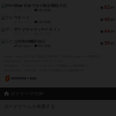
Bitter End ブタペスト救出作戦
52
PT
紹介文なし
1件の投稿
ラピード
46
PT
紹介文なし
1件の投稿
ザ・フラッフィー・ライト
44
PT
紹介文なし
0件の投稿
ふたつの城の物語
39
PT
紹介文あり
6件の投稿
※Apple、Apple のロゴ は、米国および他の国々で登録されたApple Inc.の商標です。
※App Store は、Apple Inc.のサービスマークです。
※Android は、グーグル インコーポレイテッドの商標または登録商標です。
※Google Play とそのロゴは、Google Inc.の商標または登録商標です。
ボドゲーマTOP
ボードゲームを検索する