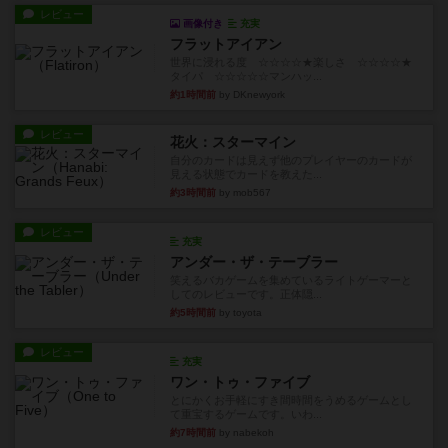
レビュー
画像付き
充実
フラットアイアン
世界に浸れる度 ☆☆☆☆★楽しさ ☆☆☆☆★
タイパ ☆☆☆☆☆マンハッ...
約1時間前
by DKnewyork
レビュー
花火：スターマイン
自分のカードは見えず他のプレイヤーのカードが
見える状態でカードを教えた...
約3時間前
by mob567
レビュー
充実
アンダー・ザ・テーブラー
笑えるバカゲームを集めているライトゲーマーと
してのレビューです。正体隠...
約5時間前
by toyota
レビュー
充実
ワン・トゥ・ファイブ
とにかくお手軽にすき間時間をうめるゲームとし
て重宝するゲームです。いわ...
約7時間前
by nabekoh