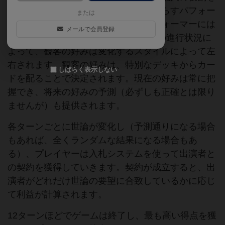
担い、観客から最も多くの収益をもたらすパフォー
または
マーを雇わなければなりません。パフォーマーには
メールで会員登録
6つの異なるスタイルがあり、ゲームの進行状況に
よって、観客の好みは変化するスタイルによって左
右されます。観客の好みは、特別なデッキからカー
しばらく表示しない
ドを配ることで決定されます。現在の好みは常に把
握でき、将来の好みの予測（必ずしも正確とは限り
ませんが）も提供されます。
各ターンごとに世論が変化し（予測通りになる場合
もあれば、全くランダムな結果になる場合もあ
る）、プレイヤーは入札システムを使って出演者と
の契約を獲得していきます。契約が成立すると、出
演者がどれだけ世論の要望に合致しているかに応じ
て利益が計算されます。
12ターンほどでゲームは終了し、最も高い得点を獲