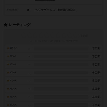
ヘクサゲームス（Hexagames）
関連企業/団体
レーティング
レーティングを行うには
ログイン
が必要です
-
非公開
10点の人
-
非公開
9点の人
-
非公開
8点の人
-
非公開
7点の人
-
非公開
6点の人
-
非公開
5点の人
-
非公開
4点の人
-
非公開
3点の人