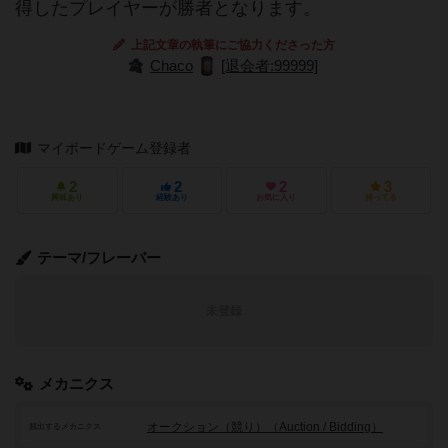
得したプレイヤーが勝者となります。
上記文章の執筆にご協力くださった方
Chaco
[退会者:99999]
マイボードゲーム登録者
2
2
2
3
興味あり
経験あり
お気に入り
持ってる
テーマ/フレーバー
未登録
メカニクス
オークション（競り）（Auction / Bidding）
頻出するメカニクス