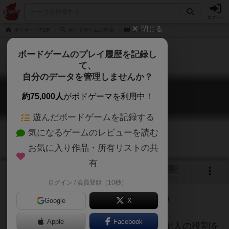
ログイン
閉じる
ボドゲーマTOP
ボードゲームの検索
ショウビズ
ボードゲームのプレイ履歴を記録し
て、
自分のデータを管理しませんか？
ショウビズ
約75,000人
がボドゲーマを利用中！
Showbiz
遊んだボードゲームを記録する
気になるゲームのレビューを読む
お気に入り作品・所有リストの共
有
トップ
画像
動画
レビュー
カフェ
ログイン / 会員登録（10秒）
上手に劇場を経営していきましょう
Google
X
Apple
Facebook
このゲームでは、プレイヤーは劇場支配人の役割を