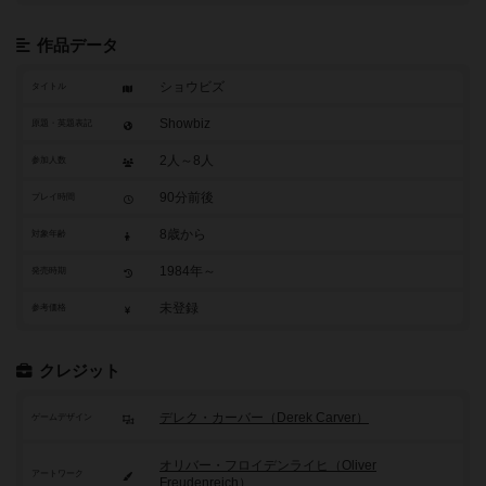
作品データ
ショウビズ
タイトル
Showbiz
原題・英題表記
2人～8人
参加人数
90分前後
プレイ時間
8歳から
対象年齢
1984年～
発売時期
未登録
参考価格
クレジット
デレク・カーバー（Derek Carver）
ゲームデザイン
オリバー・フロイデンライヒ（Oliver
アートワーク
Freudenreich）