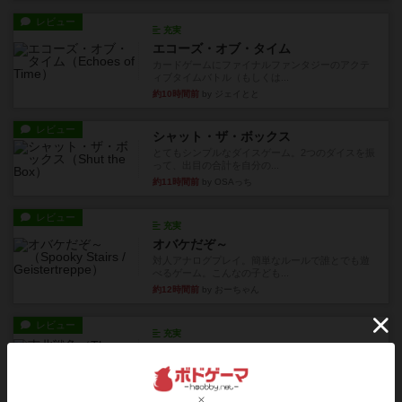
レビュー
充実
エコーズ・オブ・タイム
カードゲームにファイナルファンタジーのアクテ
ィブタイムバトル（もしくは...
約10時間前
by ジェイとと
レビュー
シャット・ザ・ボックス
とてもシンプルなダイスゲーム。2つのダイスを振
って、出目の合計を自分の...
約11時間前
by OSAっち
レビュー
充実
オバケだぞ～
対人アナログプレイ。簡単なルールで誰とでも遊
べるゲーム。こんなの子ども...
約12時間前
by おーちゃん
レビュー
充実
南北戦争
1983年にVictory Gamesが出版した『The Civil ...
約16時間前
by Chaco