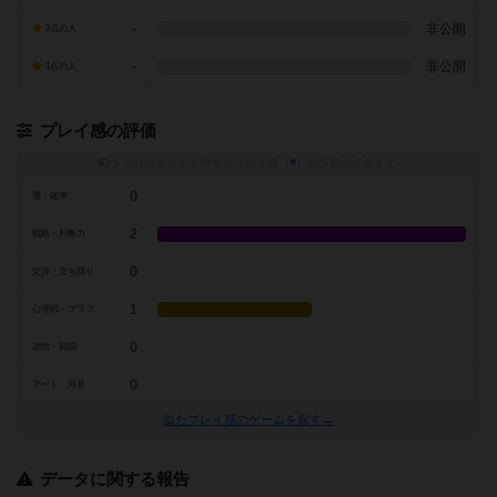
-
非公開
2点の人
-
非公開
1点の人
プレイ感の評価
トグルスイッチを押すとプレイ感（
※
）の投票ができます
0
運・確率
2
戦略・判断力
0
交渉・立ち回り
1
心理戦・ブラフ
0
攻防・戦闘
0
アート・外見
似たプレイ感のゲームを探す→
データに関する報告