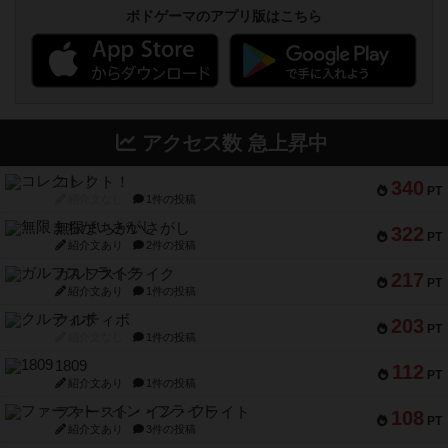
ボドゲーマのアプリ版はこちら
アクセス数 急上昇中
コレクト！
340
PT
紹介文なし
1件の投稿
無限まちがいさがし
322
PT
紹介文あり
2件の投稿
ガルフストライク
217
PT
紹介文あり
1件の投稿
クルティボ
203
PT
紹介文なし
1件の投稿
1809
112
PT
紹介文あり
1件の投稿
ファースト・イン・フライト
108
PT
紹介文あり
3件の投稿