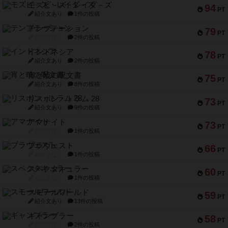
モズビ－ズ・レイダ－ズ
94
PT
紹介文あり
1件の投稿
テンプテーション
79
PT
紹介文なし
2件の投稿
インドネシア
78
PT
紹介文あり
2件の投稿
宵と暁の呪文書
75
PT
紹介文あり
8件の投稿
リスボン・トラム 28
73
PT
紹介文あり
9件の投稿
アマナイト
73
PT
紹介文なし
1件の投稿
ブラヴェスト
66
PT
紹介文なし
1件の投稿
スペクタキュラー
60
PT
紹介文なし
1件の投稿
スモールワールド
59
PT
紹介文あり
13件の投稿
ギャンブラー
58
PT
紹介文なし
2件の投稿