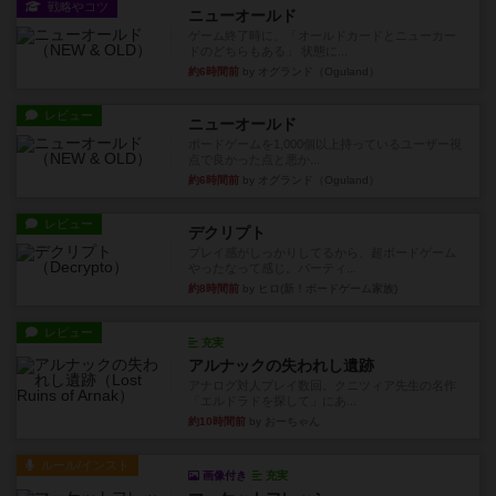
戦略やコツ
ニューオールド
ゲーム終了時に、「オールドカードとニューカー
ドのどちらもある」 状態に...
約6時間前
by オグランド（Oguland）
レビュー
ニューオールド
ボードゲームを1,000個以上持っているユーザー視
点で良かった点と悪か...
約6時間前
by オグランド（Oguland）
レビュー
デクリプト
プレイ感がしっかりしてるから、超ボードゲーム
やったなって感じ。パーティ...
約8時間前
by ヒロ(新！ボードゲーム家族)
レビュー
充実
アルナックの失われし遺跡
アナログ対人プレイ数回。クニツィア先生の名作
「エルドラドを探して」にあ...
約10時間前
by おーちゃん
ルール/インスト
画像付き
充実