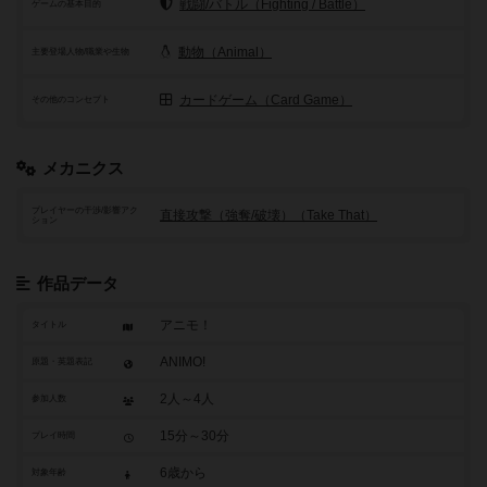
戦闘/バトル（Fighting / Battle）
ゲームの基本目的
動物（Animal）
主要登場人物/職業や生物
カードゲーム（Card Game）
その他のコンセプト
メカニクス
プレイヤーの干渉/影響アク
直接攻撃（強奪/破壊）（Take That）
ション
作品データ
アニモ！
タイトル
ANIMO!
原題・英題表記
2人～4人
参加人数
15分～30分
プレイ時間
6歳から
対象年齢