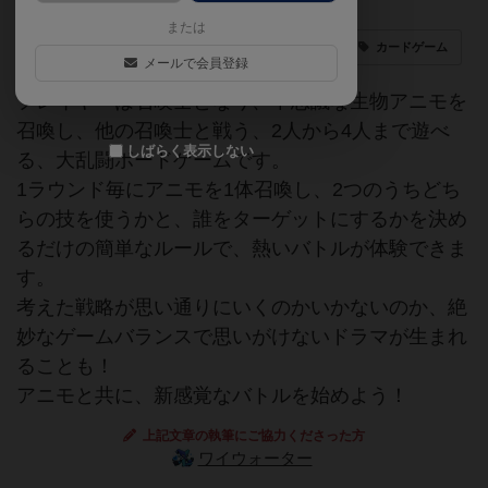
または
アニモ
クリーチャー
モンスター
カードゲーム
メールで会員登録
プレイヤーは召喚士となり、不思議な生物アニモを
召喚し、他の召喚士と戦う、2人から4人まで遊べ
しばらく表示しない
る、大乱闘ボードゲームです。
1ラウンド毎にアニモを1体召喚し、2つのうちどち
らの技を使うかと、誰をターゲットにするかを決め
るだけの簡単なルールで、熱いバトルが体験できま
す。
考えた戦略が思い通りにいくのかいかないのか、絶
妙なゲームバランスで思いがけないドラマが生まれ
ることも！
アニモと共に、新感覚なバトルを始めよう！
上記文章の執筆にご協力くださった方
ワイウォーター