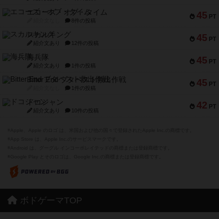
エコーズ・オブ・タイム
45
PT
紹介文なし
8件の投稿
スカルキング
45
PT
紹介文あり
12件の投稿
海兵隊
45
PT
紹介文あり
1件の投稿
Bitter End ブタペスト救出作戦
45
PT
紹介文なし
1件の投稿
ドコジャン
42
PT
紹介文あり
10件の投稿
※Apple、Apple のロゴ は、米国および他の国々で登録されたApple Inc.の商標です。
※App Store は、Apple Inc.のサービスマークです。
※Android は、グーグル インコーポレイテッドの商標または登録商標です。
※Google Play とそのロゴは、Google Inc.の商標または登録商標です。
ボドゲーマTOP