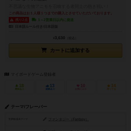
不思議な生物アニモを召喚する者同士の熱き戦い！
この商品はお１人様１つまでの購入とさせていただいております。
残り2点
1～2営業日以内に発送
日本語ルール付き/日本語版
3,630
¥
（税込）
カートに追加する
マイボードゲーム登録者
18
13
10
14
興味あり
経験あり
お気に入り
持ってる
テーマ/フレーバー
ファンタジー（Fantasy）
世界観/基本テーマ