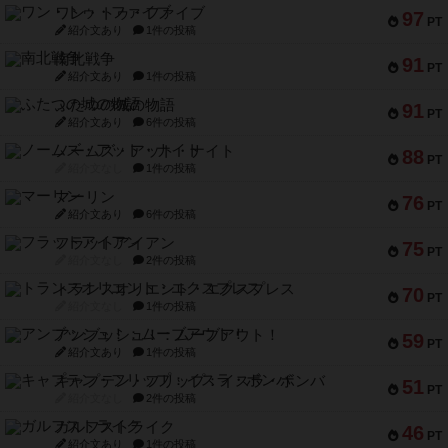
ワン・トゥ・ファイブ
97
PT
紹介文あり
1件の投稿
南北戦争
91
PT
紹介文あり
1件の投稿
ふたつの城の物語
91
PT
紹介文あり
6件の投稿
ノームズ・アット・ナイト
88
PT
紹介文なし
1件の投稿
マーリン
76
PT
紹介文あり
6件の投稿
フラットアイアン
75
PT
紹介文なし
2件の投稿
トランスオリエント・エクスプレス
70
PT
紹介文なし
1件の投稿
アンブッシュ！：ムーブアウト！
59
PT
紹介文あり
1件の投稿
キャプテン・フリップ：イスラ・ボンバ
51
PT
紹介文なし
2件の投稿
ガルフストライク
46
PT
紹介文あり
1件の投稿