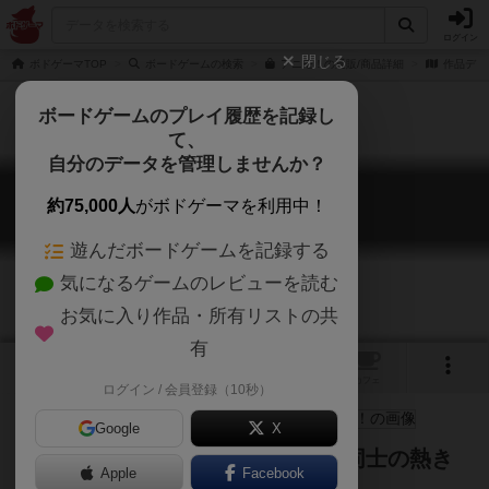
ログイン
閉じる
ボドゲーマTOP
ボードゲームの検索
アニモ！の通販/商品詳細
作品デー
ボードゲームのプレイ履歴を記録し
て、
自分のデータを管理しませんか？
アニモ！
約75,000人
がボドゲーマを利用中！
ANIMO!
遊んだボードゲームを記録する
気になるゲームのレビューを読む
お気に入り作品・所有リストの共
有
3
3
トップ
画像
動画
レビュー
カフェ
ログイン / 会員登録（10秒）
Google
X
不思議な生物アニモを召喚する者同士の熱き
Apple
Facebook
戦い！