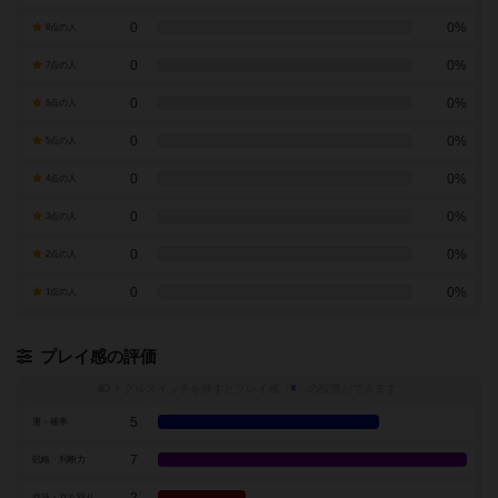
0
0%
8点の人
0
0%
7点の人
0
0%
6点の人
0
0%
5点の人
0
0%
4点の人
0
0%
3点の人
0
0%
2点の人
0
0%
1点の人
プレイ感の評価
トグルスイッチを押すとプレイ感（
※
）の投票ができます
5
運・確率
7
戦略・判断力
2
交渉・立ち回り