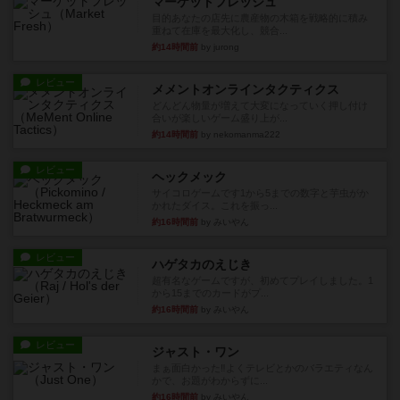
マーケットフレッシュ
目的あなたの店先に農産物の木箱を戦略的に積み
重ねて在庫を最大化し、競合...
約14時間前
by jurong
レビュー
メメントオンラインタクティクス
どんどん物量が増えて大変になっていく押し付け
合いが楽しいゲーム盛り上が...
約14時間前
by nekomanma222
レビュー
ヘックメック
サイコロゲームです1から5までの数字と芋虫がか
かれたダイス。これを振っ...
約16時間前
by みいやん
レビュー
ハゲタカのえじき
超有名なゲームですが、初めてプレイしました。1
から15までのカードがプ...
約16時間前
by みいやん
レビュー
ジャスト・ワン
まぁ面白かった‼️よくテレビとかのバラエティなん
かで、お題がわからずに...
約16時間前
by みいやん