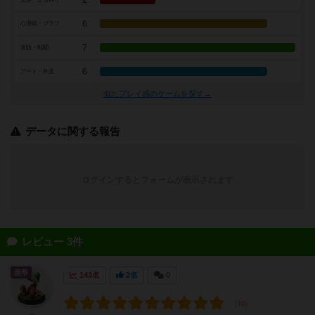
6
心理戦・ブラフ
7
攻防・戦闘
6
アート・外見
似たプレイ感のゲームを探す→
データに関する報告
ログインするとフォームが表示されます
レビュー 3件
皇帝
143名
2名
0