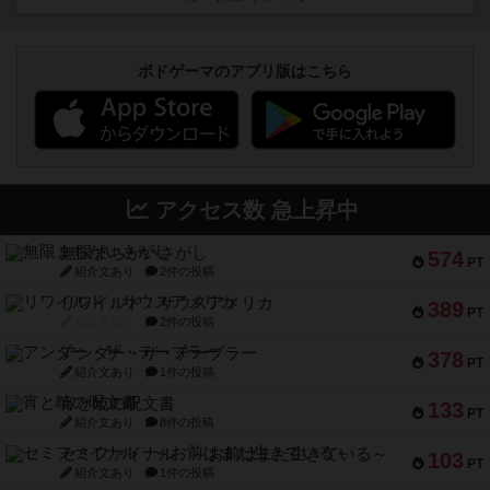
ボドゲーマのアプリ版はこちら
アクセス数 急上昇中
無限まちがいさがし
574
PT
紹介文あり
2件の投稿
リワイルド：サウスアメリカ
389
PT
紹介文なし
2件の投稿
アンダー・ザ・テーブラー
378
PT
紹介文あり
1件の投稿
宵と暁の呪文書
133
PT
紹介文あり
8件の投稿
セミファイナル ～お前はまだ生きている～
103
PT
紹介文あり
1件の投稿