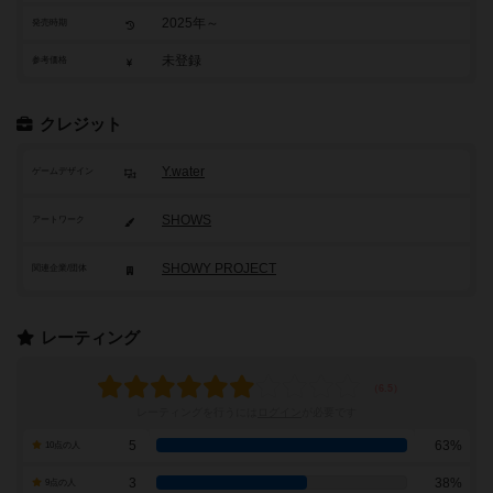
2025年～
発売時期
未登録
参考価格
クレジット
Y.water
ゲームデザイン
SHOWS
アートワーク
SHOWY PROJECT
関連企業/団体
レーティング
レーティングを行うには
ログイン
が必要です
5
63%
10点の人
3
38%
9点の人