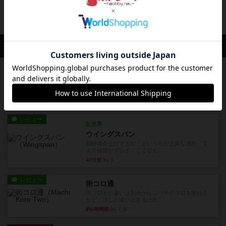
投稿を募集しています
会員の新しい投稿
レビュー
エージェントアベニュー
追いついたら勝ち。シンプルな ルールとで直感的
な 目的で、ボドゲ慣れし...
1分前
by daisdice
レビュー
充実
ウイングスパン
期待値を上げすぎた、というのが正直な感想。２
人で何度かプレイ。ここでも...
40分前
by S
レビュー
街コロ通
街コロとの違いは初めから二つサイコロを振れる
など、少しの違いはあるけれ...
約6時間前
by くみ