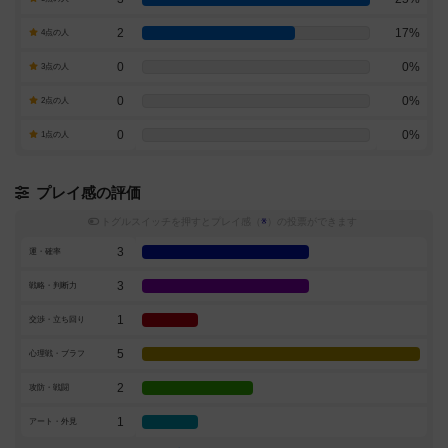
2
17%
4点の人
0
0%
3点の人
0
0%
2点の人
0
0%
1点の人
プレイ感の評価
トグルスイッチを押すとプレイ感（
※
）の投票ができます
3
運・確率
3
戦略・判断力
1
交渉・立ち回り
5
心理戦・ブラフ
2
攻防・戦闘
1
アート・外見