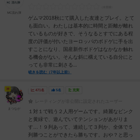
MC流れ弾
ゲムマ2018秋にて購入した友達とプレイ。とて
も面白い。わたしは基本的に時間と距離が離れ
ているものが好きで、そうなるとすでにある程
度の評価が付いたヨーロッパのボドゲに手を出
すことになり、国産新作ボドゲはなかなか触れ
る機会がない。そんな斜に構えている自分にと
っても非常に刺さる...
続きを読む（7年以上前）
神
471名
5名
充実
レーティングが非公開に設定されたユーザー
まつなが
１対１で戦う２人用ゲームです。綺麗なピンク
と黄緑で、遊んでいてテンションがあがりま
す…！９列あって、連続して３列か、全体で５
列勝つことができたら勝ちです。おや？と思っ