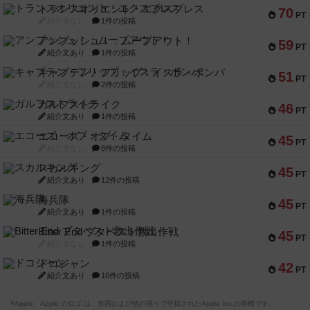
トランスオリエント・エクスプレス
70
PT
紹介文なし
1件の投稿
アンブッシュ！：ムーブアウト！
59
PT
紹介文あり
1件の投稿
キャプテン・フリップ：イスラ・ボンバ
51
PT
紹介文なし
2件の投稿
ガルフストライク
46
PT
紹介文あり
1件の投稿
エコーズ・オブ・タイム
45
PT
紹介文なし
8件の投稿
スカルキング
45
PT
紹介文あり
12件の投稿
海兵隊
45
PT
紹介文あり
1件の投稿
Bitter End ブタペスト救出作戦
45
PT
紹介文なし
1件の投稿
ドコジャン
42
PT
紹介文あり
10件の投稿
※Apple、Apple のロゴ は、米国および他の国々で登録されたApple Inc.の商標です。