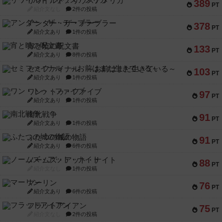
リワイルド：サウスアメリカ
389
PT
紹介文なし
2件の投稿
アンダー・ザ・テーブラー
378
PT
紹介文あり
1件の投稿
宵と暁の呪文書
133
PT
紹介文あり
8件の投稿
セミファイナル ～お前はまだ生きている～
103
PT
紹介文あり
1件の投稿
ワン・トゥ・ファイブ
97
PT
紹介文あり
1件の投稿
南北戦争
91
PT
紹介文あり
1件の投稿
ふたつの城の物語
91
PT
紹介文あり
6件の投稿
ノームズ・アット・ナイト
88
PT
紹介文なし
1件の投稿
マーリン
76
PT
紹介文あり
6件の投稿
フラットアイアン
75
PT
紹介文なし
2件の投稿