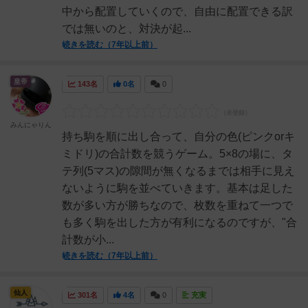
中から配置していくので、自由に配置できる訳
では無いのと、対決が起...
続きを読む（7年以上前）
皇帝
143名
0名
0
みんにゃりん
持ち駒を順に出し合って、自分の色(ピンクorキ
ミドリ)の合計数を競うゲーム。5×8の場に、タ
テ列(5マス)の隙間が無くなるまでは相手に見え
ないように駒を並べていきます。基本は足した
数が多い方が勝ちなので、枚数を重ねて一つで
も多く駒を出した方が有利になるのですが、"合
計数が小...
続きを読む（7年以上前）
仙人
301名
4名
0
充実