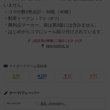
いません。
・コマの数2色合計：30枚（40枚）
・勲章トークン：7つ（8つ）
・勝利点マーカー、袋は第2版には含みません。
・はじめからコマにシール貼り付けされています。
上記文章の執筆にご協力くださった方
playmarket_jp
マイボードゲーム登録者
64
154
17
67
興味あり
経験あり
お気に入り
持ってる
テーマ/フレーバー
原始（Prehistory）
舞台の時代背景