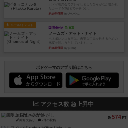
ボドゲ相席会でプレイしましたひらがなが書かれ
たカードを2枚まで手をつけ...
約15時間前
by みいやん
ルール/インスト
画像付き
充実
ノームズ・アット・ナイト
ベネボレンス女王は、忠実な臣民を称えるための
祝宴を開こうとしています。...
約15時間前
by jurong
ボドゲーマのアプリ版はこちら
アクセス数 急上昇中
無限まちがいさがし
574
PT
紹介文あり
2件の投稿