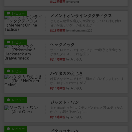
約12時間前
by jurong
レビュー
メメントオンラインタクティクス
どんどん物量が増えて大変になっていく押し付け
合いが楽しいゲーム盛り上が...
約13時間前
by nekomanma222
レビュー
ヘックメック
サイコロゲームです1から5までの数字と芋虫がか
かれたダイス。これを振っ...
約14時間前
by みいやん
レビュー
ハゲタカのえじき
超有名なゲームですが、初めてプレイしました。1
から15までのカードがプ...
約14時間前
by みいやん
レビュー
ジャスト・ワン
まぁ面白かった‼️よくテレビとかのバラエティなん
かで、お題がわからずに...
約14時間前
by みいやん
レビュー
ピタッコカルタ