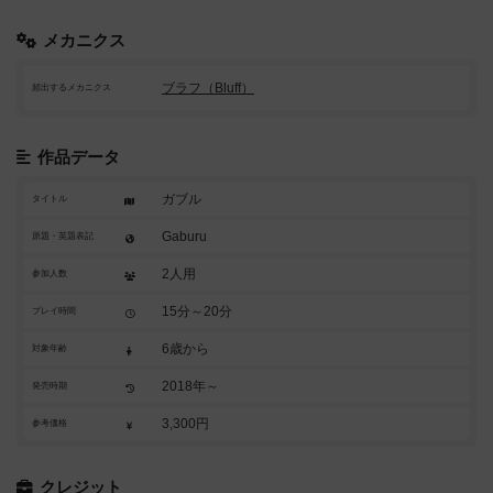
メカニクス
ブラフ（Bluff）
頻出するメカニクス
作品データ
ガブル
タイトル
Gaburu
原題・英題表記
2人用
参加人数
15分～20分
プレイ時間
6歳から
対象年齢
2018年～
発売時期
3,300円
参考価格
クレジット