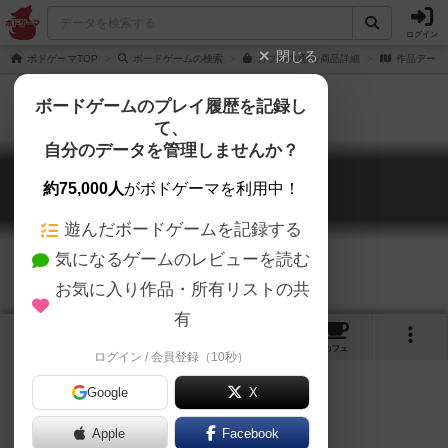
ログイン
閉じる
ボドゲーマTOP
ボードゲームの検索
ガブルの通販/商品詳細
作品データ
ボードゲームのプレイ履歴を記録し
て、
自分のデータを管理しませんか？
ガブル
約75,000人
がボドゲーマを利用中！
Gaburu
遊んだボードゲームを記録する
気になるゲームのレビューを読む
お気に入り作品・所有リストの共
有
12
4
19
トップ
画像
動画
レビュー
カフェ
ログイン / 会員登録（10秒）
Google
X
Apple
Facebook