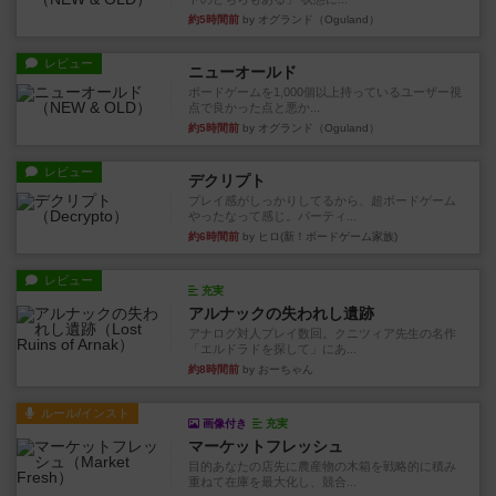
約5時間前
by オグランド（Oguland）
レビュー
ニューオールド
ボードゲームを1,000個以上持っているユーザー視
点で良かった点と悪か...
約5時間前
by オグランド（Oguland）
レビュー
デクリプト
プレイ感がしっかりしてるから、超ボードゲーム
やったなって感じ。パーティ...
約6時間前
by ヒロ(新！ボードゲーム家族)
レビュー
充実
アルナックの失われし遺跡
アナログ対人プレイ数回。クニツィア先生の名作
「エルドラドを探して」にあ...
約8時間前
by おーちゃん
ルール/インスト
画像付き
充実
マーケットフレッシュ
目的あなたの店先に農産物の木箱を戦略的に積み
重ねて在庫を最大化し、競合...