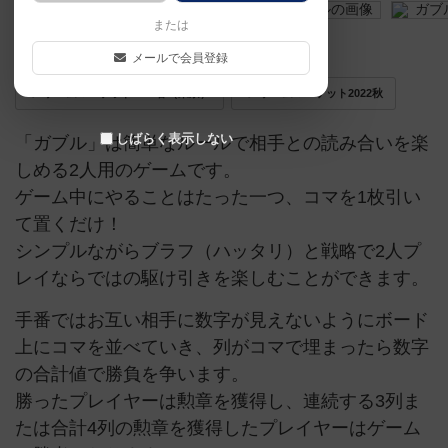
または
〜 決闘に勝ち越せ 〜
メールで会員登録
ゲームマーケット2018春（東京）
ゲームマーケット2022秋
しばらく表示しない
「ガブル」は簡単なルールで相手との読み合いを楽
しめる2人用のゲームです。
ゲーム中にやることはたった一つ、コマを1枚引い
て置くだけ！
シンプルながらブラフ（ハッタリ）と戦略で2人プ
レイならではの駆け引きを楽しむことができます。
手番ではお互い相手に数字が見えないようにボード
上にコマを並べていき、列がコマで埋まったら数字
の合計値で勝負を争います。
勝ったプレイヤーは勲章を獲得し、連続する3列ま
たは合計4列の勲章を獲得したプレイヤーはゲーム