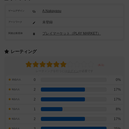
A.Nakayasu
ゲームデザイン
未登録
アートワーク
プレイマーケット（PLAY MARKET）
関連企業/団体
レーティング
レーティングを行うには
ログイン
が必要です
0
0%
10点の人
2
17%
9点の人
2
17%
8点の人
1
8%
7点の人
2
17%
6点の人
3
25%
5点の人