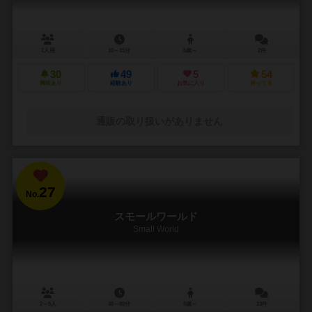
2人用
10～15分
6歳～
2件
30
49
5
54
興味あり
経験あり
お気に入り
持ってる
通販の取り扱いがありません
27
No.
スモールワールド
Small World
2～5人
40～80分
8歳～
13件