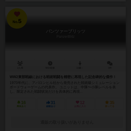
5
No.
パンツァーブリッツ
PanzerBlitz
2人用
90分前後
12歳～
3件
WW2東部戦線における戦術戦闘を精密に再現した記念碑的な傑作！
1970年代に、アバロンヒル社から発売された戦術級シミュレーション
ボードウォーゲームの代表作。 ユニットは、中隊〜小隊レベルを表
し、限定された戦闘状況だけを具体的に再現...
16
31
12
35
興味あり
経験あり
お気に入り
持ってる
通販の取り扱いがありません