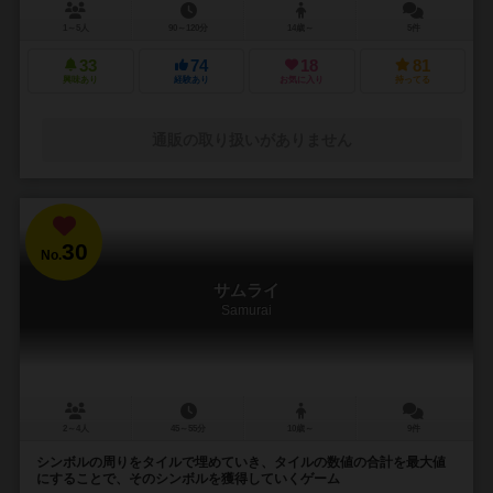
1～5人
90～120分
14歳～
5件
33
74
18
81
興味あり
経験あり
お気に入り
持ってる
通販の取り扱いがありません
30
No.
サムライ
Samurai
2～4人
45～55分
10歳～
9件
シンボルの周りをタイルで埋めていき、タイルの数値の合計を最大値
にすることで、そのシンボルを獲得していくゲーム