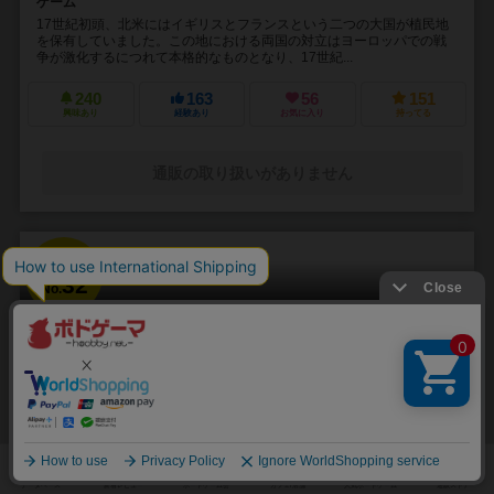
ゲーム
17世紀初頭、北米にはイギリスとフランスという二つの大国が植民地
を保有していました。この地における両国の対立はヨーロッパでの戦
争が激化するにつれて本格的なものとなり、17世紀...
240
163
56
151
興味あり
経験あり
お気に入り
持ってる
通販の取り扱いがありません
32
No.
ウォーゲームエレクトロニクス04英国の戦い
EWE The Battle of Britain
2人用
30分前後
－