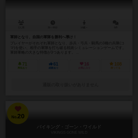
2人用
30～60分
14歳～
5件
軍師となり、自国の軍隊を勝利へ導け！
プレイヤーがそれぞれ軍師となり、歩兵・弓兵・騎馬の3種の兵隊(コ
マ)を使い、相手の軍隊を打ち破る戦術シミュレーションゲームです。
軍師軍略の大きな特徴が3つあります。 ...
71
61
16
108
興味あり
経験あり
お気に入り
持ってる
通販の取り扱いがありません
20
No.
バイキング・ゴーン・ワイルド
VIKINGS GONE WILD