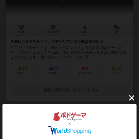
2人用
180～300分
14歳～
1件
スモレンスクを落とせ、グデーリアンの手腕は如何に？
1941年の7月からドイツ軍がスモレンスクを目指す戦術級ゲームで
す。このゲームのシステムは、後に名前からPGGシステムと呼ばれる
ことになります。 独ソ戦のテーマとしては、平...
10
12
6
18
興味あり
経験あり
お気に入り
持ってる
通販の取り扱いがありません
16
No.
ヨーロッパ上空の戦い / エアフォース
Air Force