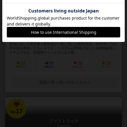
1～2人
60分前後
12歳～
3件
第二次世界大戦欧州上空の闘いを再現！
戦場において制空権の重要度が一気に増した時代1939～1945年ごろの
空中戦を再現したＳＬＧです。 システムは同時プロット＆同時解決シ
ステムですが、同高度の１へクスには１機...
12
37
13
30
興味あり
経験あり
お気に入り
持ってる
通販の取り扱いがありません
17
No.
ファストラック
Fastrack