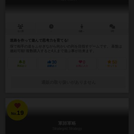
2人用
－
6歳～
2件
迷路を作って遊んで思考力を育てる!
塀で相手の道をふせぎながら向かいの列を目指すゲームです。 基盤は
連結可能! 複数購入すると4人まで遊ぶ事が出来ます。
8
30
0
50
興味あり
経験あり
お気に入り
持ってる
通販の取り扱いがありません
19
No.
軍師軍略
Strategist Strategy