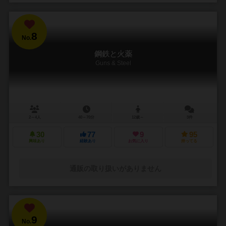
8
No.
鋼鉄と火薬
Guns & Steel
2～4人
40～70分
12歳～
3件
30
77
9
95
興味あり
経験あり
お気に入り
持ってる
通販の取り扱いがありません
9
No.