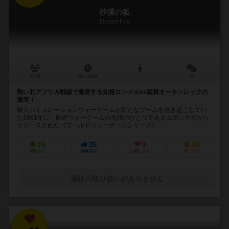
砂漠の狐
Desert Fox
2人用
120～180分
1件
熱い北アフリカ戦線で激突する知将ロンメルvs猛将オーキンレックの
激突！
輸入シミュレーションウォーゲームが新たなブームを巻き起こしてい
た1981年に、国産ウォーゲームの先陣のひとつであるエポック社から
リリースされた《ワールドウォーゲームシリーズ》...
16
35
9
35
興味あり
経験あり
お気に入り
持ってる
通販の取り扱いがありません