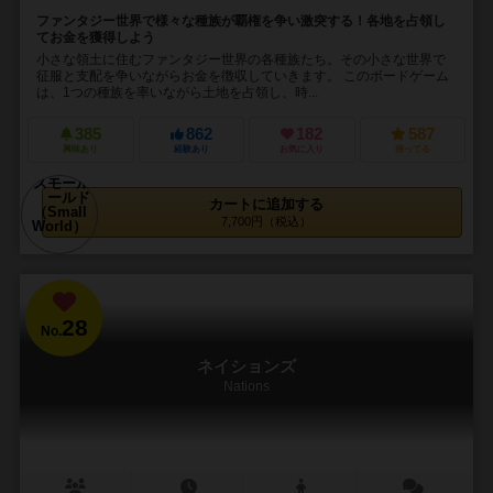
ファンタジー世界で様々な種族が覇権を争い激突する！各地を占領し
てお金を獲得しよう
小さな領土に住むファンタジー世界の各種族たち。その小さな世界で
征服と支配を争いながらお金を徴収していきます。 このボードゲーム
は、1つの種族を率いながら土地を占領し、時...
385
862
182
587
興味あり
経験あり
お気に入り
持ってる
カートに追加する
7,700円（税込）
28
No.
ネイションズ
Nations