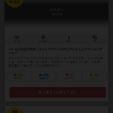
11
No.
ゾーゲン
ZOGEN
2～6人
20分前後
6歳～
7件
バレなければ大丈夫！オインクゲームズのリアルタイムアクションゲ
ーム！
オインクゲームズのリアルタイムアクションゲームです。 ジャンル的
には、スピード系になります。 手元のカードを出していき、いち早く
規定数まで減らすことを目指すカード...
110
445
27
367
興味あり
経験あり
お気に入り
持ってる
再入荷までお待ち下さい