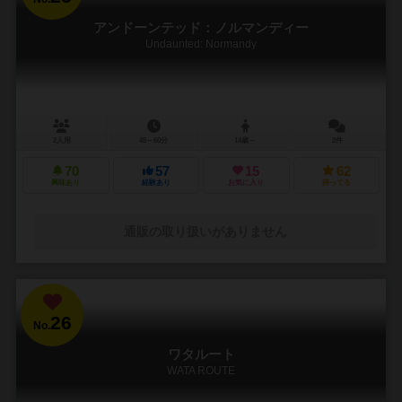
アンドーンテッド：ノルマンディー
Undaunted: Normandy
2人用
45～60分
14歳～
2件
70
57
15
62
興味あり
経験あり
お気に入り
持ってる
通販の取り扱いがありません
26
No.
ワタルート
WATA ROUTE