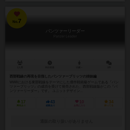
7
No.
パンツァーリーダー
Panzer Leader
2人用
90分前後
12歳～
2件
西部戦線の再現を目指したパンツァーブリッツの姉妹編
WWⅡにおける東部戦線をテーマにした傑作戦術級ゲームである『パン
ツァーブリッツ』の成功を受けて発売された、西部戦線版がこの『パ
ンツァーリーダー』です。 ユニットデザイン...
17
43
10
34
興味あり
経験あり
お気に入り
持ってる
通販の取り扱いがありません