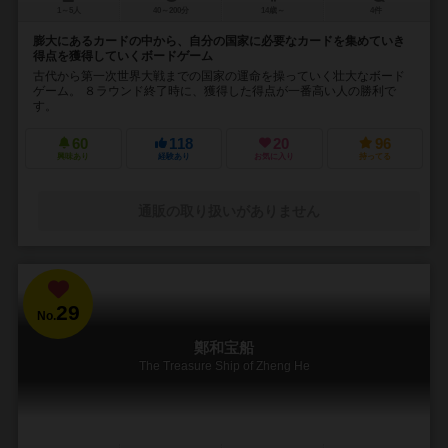
1～5人
40～200分
14歳～
4件
膨大にあるカードの中から、自分の国家に必要なカードを集めていき
得点を獲得していくボードゲーム
古代から第一次世界大戦までの国家の運命を操っていく壮大なボード
ゲーム。 ８ラウンド終了時に、獲得した得点が一番高い人の勝利で
す。
60
118
20
96
興味あり
経験あり
お気に入り
持ってる
通販の取り扱いがありません
29
No.
鄭和宝船
The Treasure Ship of Zheng He