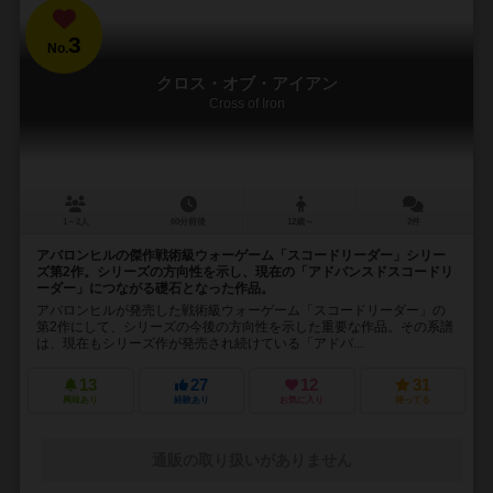
3
No.
クロス・オブ・アイアン
Cross of Iron
1～2人
60分前後
12歳～
2件
アバロンヒルの傑作戦術級ウォーゲーム「スコードリーダー」シリー
ズ第2作。シリーズの方向性を示し、現在の「アドバンスドスコードリ
ーダー」につながる礎石となった作品。
アバロンヒルが発売した戦術級ウォーゲーム「スコードリーダー」の
第2作にして、シリーズの今後の方向性を示した重要な作品。その系譜
は、現在もシリーズ作が発売され続けている「アドバ...
13
27
12
31
興味あり
経験あり
お気に入り
持ってる
通販の取り扱いがありません