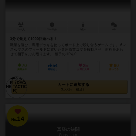
2～4人
15～60分
8歳～
6件
3分で覚えて1000回遊べる！
職業を選び、専用デッキを使ってボード上で殴り合うゲームです。 6マ
スx6マスのフィールドに置いた専用職業コマを移動させ、射程をあわ
せて相手をぶん殴ります。 相手のHPを0...
70
54
25
90
興味あり
経験あり
お気に入り
持ってる
カートに追加する
3,500円（税込）
14
No.
真昼の決闘
Gunslinger