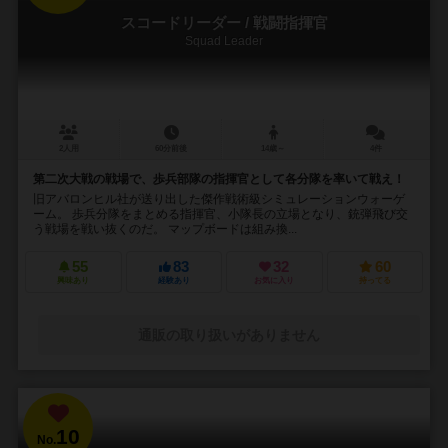
スコードリーダー / 戦闘指揮官
Squad Leader
2人用
60分前後
14歳～
4件
第二次大戦の戦場で、歩兵部隊の指揮官として各分隊を率いて戦え！
旧アバロンヒル社が送り出した傑作戦術級シミュレーションウォーゲ
ーム。 歩兵分隊をまとめる指揮官、小隊長の立場となり、銃弾飛び交
う戦場を戦い抜くのだ。 マップボードは組み換...
55
83
32
60
興味あり
経験あり
お気に入り
持ってる
通販の取り扱いがありません
10
No.