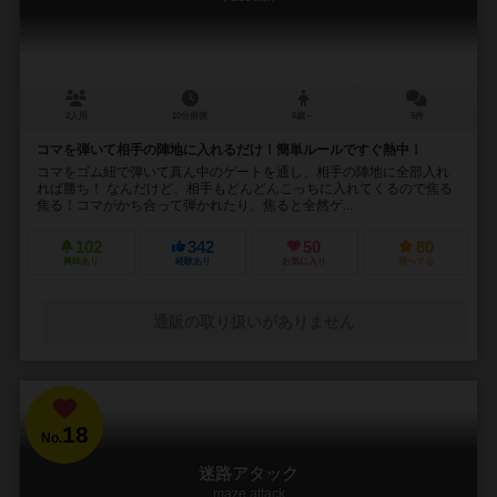
2人用
10分前後
5歳～
5件
コマを弾いて相手の陣地に入れるだけ！簡単ルールですぐ熱中！
コマをゴム紐で弾いて真ん中のゲートを通し、相手の陣地に全部入れ
れば勝ち！ なんだけど、相手もどんどんこっちに入れてくるので焦る
焦る！コマがかち合って弾かれたり、焦ると全然ゲ...
102
342
50
80
興味あり
経験あり
お気に入り
持ってる
通販の取り扱いがありません
18
No.
迷路アタック
maze attack