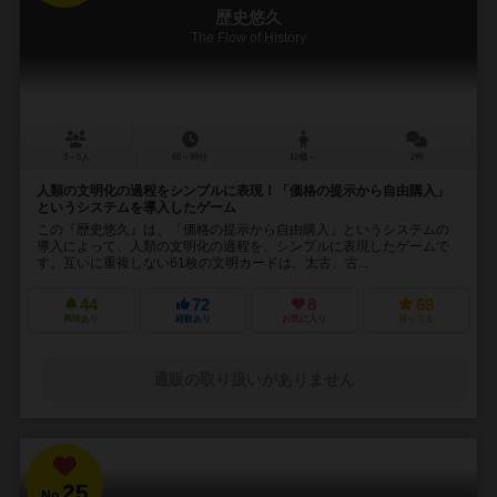
歴史悠久
The Flow of History
3～5人
60～90分
12歳～
2件
人類の文明化の過程をシンプルに表現！「価格の提示から自由購入」
というシステムを導入したゲーム
この『歴史悠久』は、「価格の提示から自由購入」というシステムの
導入によって、人類の文明化の過程を、シンプルに表現したゲームで
す。互いに重複しない61枚の文明カードは、太古、古...
44
72
8
69
興味あり
経験あり
お気に入り
持ってる
通販の取り扱いがありません
25
No.