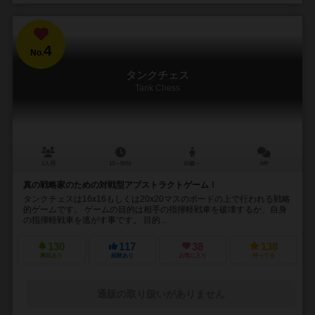
4
No.
タンクチェス
Tank Chess
2人用
10～50分
10歳～
5件
真の戦略家のための対戦型アブストラクトゲーム！
タンクチェスは16x16もしくは20x20マスのボードの上で行われる戦略
的ゲームです。 ゲームの目的は相手の指揮軽戦車を破壊するか、自身
の指揮軽戦車を逃がす事です。 目的...
130
117
38
138
興味あり
経験あり
お気に入り
持ってる
通販の取り扱いがありません