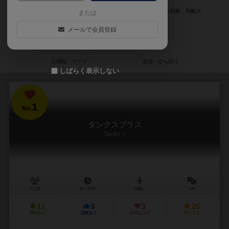
または
メールで会員登録
しばらく表示しない
1
No.
タンクスプラス
Tanks +
2人用
30～90分
10歳～
1件
11
9
3
26
興味あり
経験あり
お気に入り
持ってる