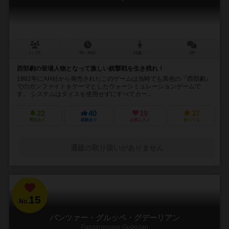
1～7人
30～90分
12歳～
2件
西部劇の登場人物となって激しい銃撃戦を生き残れ！
1982年にAH社から発売されたこのゲームは当時でも異色の『西部劇』
でのガンファイトをテーマとしたウォーシミュレーションゲームで
す。 システムはダイスを使用せずにすべてカー...
22
40
19
37
興味あり
経験あり
お気に入り
持ってる
通販の取り扱いがありません
15
No.
パンツァー・グルッペ・グデーリアン
Panzergruppe Guderian