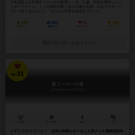
日本地図上の各都市へタイルを配置し、兜、仏像、田畑を獲得してい
くボードゲーム。１つの種類の駒（兜か仏像か田畑）の全てがボード
上から取り去られたら、その人の手番を最後まで行って...
129
362
61
190
興味あり
経験あり
お気に入り
持ってる
通販の取り扱いがありません
31
No.
数エーカーの雪
A Few Acres of Snow
2人用
60～120分
14歳～
11件
イギリスVSフランス！ 北米の利権をめぐる二人用デッキ構築型戦争