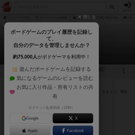
ログイン
閉じる
ボドゲーマTOP
ボードゲームの検索
けろりんむらの通販/商品詳細
作品
ボードゲームのプレイ履歴を記録し
て、
けろりんむら
自分のデータを管理しませんか？
次のおすすめボードゲーム
約75,000人
がボドゲーマを利用中！
遊んだボードゲームを記録する
9
12
1
トップ
画像
動画
レビュー
カフェ
気になるゲームのレビューを読む
『けろりんむら』が好きな方へのおすすめ
お気に入り作品・所有リストの共
このゲームのトップページで投票された「プレイ感の評価」をもとに、傾向
有
が近いボードゲームをランキング形式で紹介します。
※リストには一定の投票数がある作品のみを表示しています
ログイン / 会員登録（10秒）
Google
X
Apple
Facebook