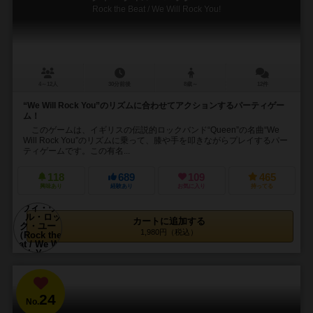
Rock the Beat / We Will Rock You!
4～12人
30分前後
8歳～
12件
“We Will Rock You”のリズムに合わせてアクションするパーティゲー
ム！
このゲームは、イギリスの伝説的ロックバンド“Queen”の名曲“We
Will Rock You”のリズムに乗って、膝や手を叩きながらプレイするパー
ティゲームです。この有名...
118
689
109
465
興味あり
経験あり
お気に入り
持ってる
カートに追加する
1,980円（税込）
24
No.