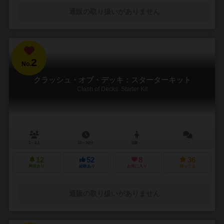
通販の取り扱いがありません
2
No.
クラッシュ・オブ・デッキ：スターターキット
Clash of Decks: Starter Kit
1～2人
15～30分
8歳～
－
12
52
8
36
興味あり
経験あり
お気に入り
持ってる
通販の取り扱いがありません