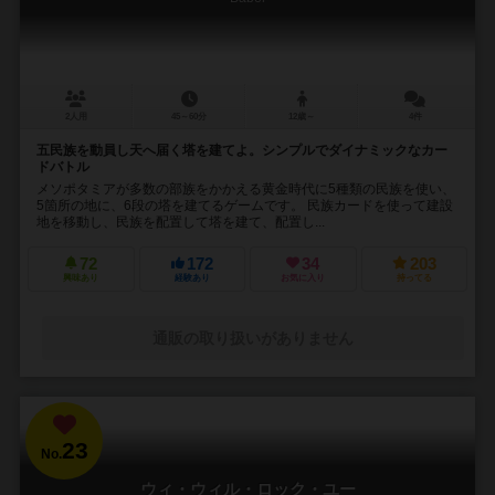
2人用
45～60分
12歳～
4件
五民族を動員し天へ届く塔を建てよ。シンプルでダイナミックなカー
ドバトル
メソポタミアが多数の部族をかかえる黄金時代に5種類の民族を使い、
5箇所の地に、6段の塔を建てるゲームです。 民族カードを使って建設
地を移動し、民族を配置して塔を建て、配置し...
72
172
34
203
興味あり
経験あり
お気に入り
持ってる
通販の取り扱いがありません
23
No.
ウィ・ウィル・ロック・ユー