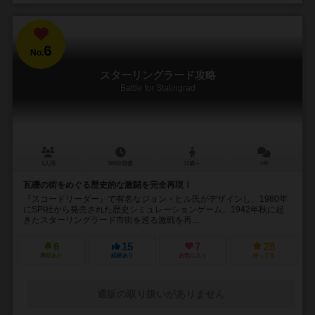
6
No.
スターリングラード攻略
Battle for Stalingrad
2人用
360分前後
12歳～
1件
瓦礫の街をめぐる歴史的な激闘を完全再現！
『スコードリーダー』で有名なジョン・ヒル氏がデザインし、1980年
にSPI社から発売された歴史シミュレーションゲーム。1942年秋に起
きたスターリングラード市街を巡る激戦を再...
6
15
7
28
興味あり
経験あり
お気に入り
持ってる
通販の取り扱いがありません