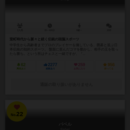
2人用
30～600分
8歳～
20件
室町時代から脈々と続く伝統の頭脳スポーツ
中学生から高齢者までプロのプレイヤーを擁している、囲碁と並ぶ日
本伝統の知的スポーツ。 盤面に並んだコマを動かし、相手の王を取っ
たら勝ち。という所はチェスと一緒ですが、『...
62
2277
259
956
興味あり
経験あり
お気に入り
持ってる
通販の取り扱いがありません
22
No.
バベル
Babel