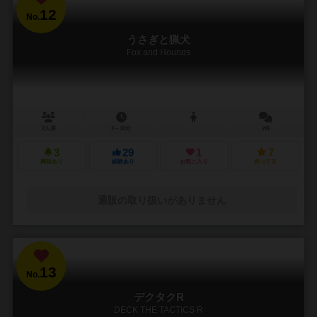
12
No.
うさぎと猟犬
Fox and Hounds
2人用
2～10分
2件
3
29
1
7
興味あり
経験あり
お気に入り
持ってる
通販の取り扱いがありません
13
No.
デクタクR
DECK THE TACTICS R