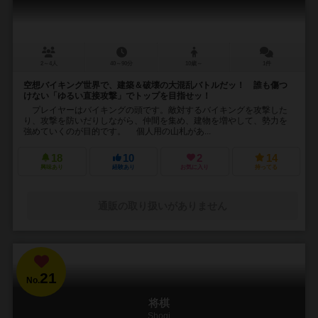
2～4人
40～90分
10歳～
1件
空想バイキング世界で、建築＆破壊の大混乱バトルだッ！ 誰も傷つ
けない「ゆるい直接攻撃」でトップを目指せッ！
プレイヤーはバイキングの頭です。敵対するバイキングを攻撃した
り、攻撃を防いだりしながら、仲間を集め、建物を増やして、勢力を
強めていくのが目的です。 個人用の山札があ...
18
10
2
14
興味あり
経験あり
お気に入り
持ってる
通販の取り扱いがありません
21
No.
将棋
Shogi