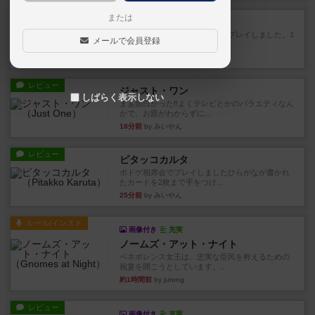
レビュー
または
ハゲタカのえじき
超有名なゲームですが、初めてプレイしました。1
メールで会員登録
から15までのカードがプ...
12分前
by みいやん
レビュー
ジャスト・ワン
しばらく表示しない
まぁ面白かった‼️よくテレビとかのバラエティなん
かで、お題がわからずに...
18分前
by みいやん
レビュー
ピタッコカルタ
ボドゲ相席会でプレイしましたひらがなが書かれ
たカードを2枚まで手をつけ...
25分前
by みいやん
ルール/インスト
画像付き
充実
ノームズ・アット・ナイト
ベネボレンス女王は、忠実な臣民を称えるための
祝宴を開こうとしています。...
約1時間前
by jurong
レビュー
画像付き
充実