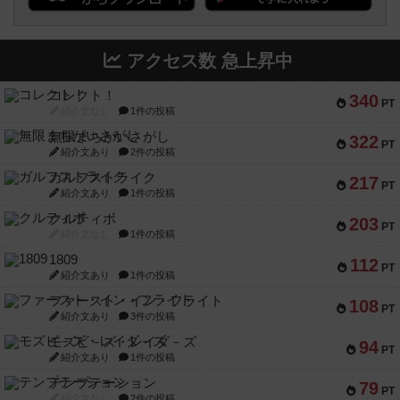
アクセス数 急上昇中
コレクト！
340
PT
紹介文なし
1件の投稿
無限まちがいさがし
322
PT
紹介文あり
2件の投稿
ガルフストライク
217
PT
紹介文あり
1件の投稿
クルティボ
203
PT
紹介文なし
1件の投稿
1809
112
PT
紹介文あり
1件の投稿
ファースト・イン・フライト
108
PT
紹介文あり
3件の投稿
モズビ－ズ・レイダ－ズ
94
PT
紹介文あり
1件の投稿
テンプテーション
79
PT
紹介文なし
2件の投稿