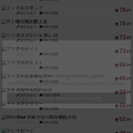
インドネシア
78
PT
紹介文あり
2件の投稿
宵と暁の呪文書
75
PT
紹介文あり
8件の投稿
リスボン・トラム 28
73
PT
紹介文あり
9件の投稿
アマナイト
73
PT
紹介文なし
1件の投稿
ブラヴェスト
66
PT
紹介文なし
1件の投稿
スペクタキュラー
60
PT
紹介文なし
1件の投稿
スモールワールド
59
PT
紹介文あり
13件の投稿
ギャンブラー
58
PT
紹介文なし
2件の投稿
Bitter End ブタペスト救出作戦
52
PT
紹介文なし
1件の投稿
ラピード
46