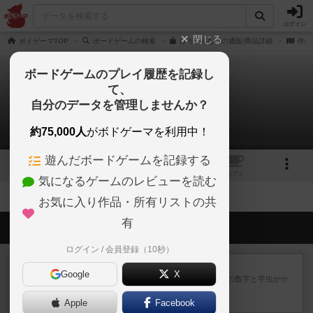
ログイン
閉じる
ボドゲーマTOP
ボードゲームの検索
けろりんむらの通販/商品詳細
作品
ボードゲームのプレイ履歴を記録し
て、
けろりんむら
自分のデータを管理しませんか？
拡張/関連作品 0件
約75,000人
がボドゲーマを利用中！
遊んだボードゲームを記録する
9
12
1
トップ
画像
動画
レビュー
カフェ
気になるゲームのレビューを読む
お気に入り作品・所有リストの共
有
会員の新しい投稿
ログイン / 会員登録（10秒）
レビュー
ヘックメック
Google
X
サイコロゲームです1から5までの数字と芋虫がか
かれたダイス。これを振っ...
Apple
4分前
by みいやん
Facebook