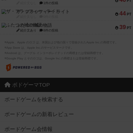
PT
紹介文なし
1件の投稿
ザ・フラッフィー・ライト
44
PT
紹介文なし
0件の投稿
ふたつの城の物語
39
PT
紹介文あり
6件の投稿
※Apple、Apple のロゴ は、米国および他の国々で登録されたApple Inc.の商標です。
※App Store は、Apple Inc.のサービスマークです。
※Android は、グーグル インコーポレイテッドの商標または登録商標です。
※Google Play とそのロゴは、Google Inc.の商標または登録商標です。
ボドゲーマTOP
ボードゲームを検索する
ボードゲームの新着レビュー
ボードゲーム会情報