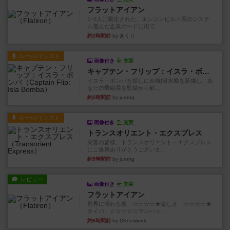
フラットアイアン
1~2人に限定された、エンジンビルド系のシステ
ム選んだ企業ボードに街で...
約2時間前
by あくり
ルール/インスト
画像付き
充実
キャプテン・フリップ：イスラ・ボンバ
イスラ・ボンバを探しに出航!潜水艦を装備し、あ
なたの乗組員を監獄から解...
約5時間前
by jurong
ルール/インスト
画像付き
充実
トランスオリエント・エクスプレス
乗客の皆様、トランスオリエント・エクスプレス
にご乗車ありがとうございま...
約5時間前
by jurong
レビュー
画像付き
充実
フラットアイアン
世界に浸れる度 ☆☆☆☆★楽しさ ☆☆☆☆★
タイパ ☆☆☆☆☆マンハッ...
約6時間前
by DKnewyork