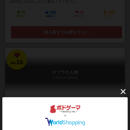
は旧友たちが久しぶりに集まってくれてい...
70
180
35
109
興味あり
経験あり
お気に入り
持ってる
再入荷までお待ち下さい
15
No.
タブラの人狼
Lupus in Tabula
8～24人
20～40分
8歳～
4件
全員が最後まで参加できる幽霊ルールも！みんなで遊べる人狼ゲーム
タブラの名で知られる人里離れた村が人狼に取りつかれた。毎夜、
村人の誰かが人狼へと姿を変え、純朴な村人たちを殺害し、己の餓え