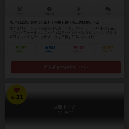
3～8人
15分前後
12歳～
12件
スパイは誰かを見つけ出せ！何度も遊べる正体隠匿ゲーム
様々なロケーションが描かれたカードと、スパイカードを使って遊ぶ
「スパイフォール」。スパイ役はスパイだとバレないように、特別捜
査官はスパイを見つけ出すことを目指す1回のプレイ時...
187
843
101
281
興味あり
経験あり
お気に入り
持ってる
再入荷までお待ち下さい
31
No.
人狼ドッチ
Jinro Docchi