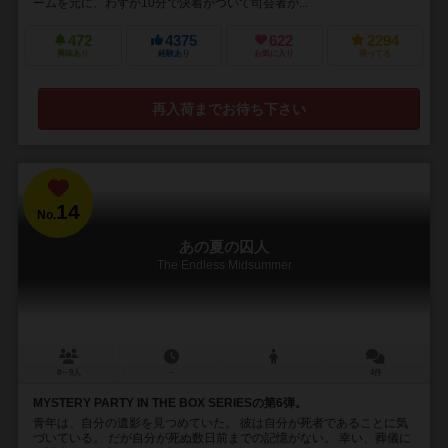
ームを元に、わずか10分で決着がついて司会者が...
472
4375
622
2294
興味あり
経験あり
お気に入り
持ってる
再入荷までお待ち下さい
14
No.
あの夏の囚人
The Endless Midsummer
8～9人
－
4件
MYSTERY PARTY IN THE BOX SERIESの第6弾。
青年は、自分の遺影を見つめていた。 彼は自分が死者であることに気
づいている。 だが自分が死ぬ数日前までの記憶がない。 幸い、葬儀に