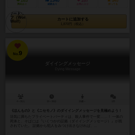
163
1340
187
547
興味あり
経験あり
お気に入り
持ってる
カートに追加する
1,870円（税込）
9
No.
ダイイングメッセージ
Dying Message
4～30人
10～30分
15歳～
1件
《ほんもの》と《ニセモノ》のダイイングメッセージを見極めよう！
活気に満ちたプライベートパーティは、殺人事件で一変……！ 一体の
死体と、そばには『いくつかの証拠（ダイイングメッセージ）』が残
されていた。 証拠から犯人をみつけ出さなければ、...