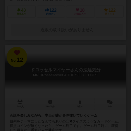
43
122
18
122
興味あり
経験あり
お気に入り
持ってる
通販の取り扱いがありません
12
No.
ドロッセルマイヤーさんの法廷気分
MR.DRosselMeyer & THE SILLY COURT
4～6人
20～30分
8歳～
8件
会話を楽しみながら、本当か嘘かを見抜いていくゲーム
裁判をテーマにしたなんでもありの〇✖クイズのようなカードゲーム。
得点コインが無くなったら、ゲーム終了です。ゲーム終了時に、獲得
した得点が一番多い人の勝利です。