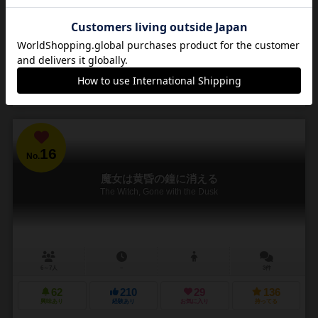
を満たしていく。生き残った村人たちは、昼になるたび...
23
123
17
158
興味あり
経験あり
お気に入り
持ってる
再入荷までお待ち下さい
16
No.
魔女は黄昏の鐘に消える
The Witch, Gone with the Dusk
6～7人
－
3件
62
210
29
136
興味あり
経験あり
お気に入り
持ってる