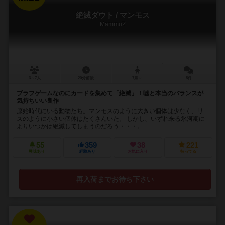
絶滅ダウト / マンモス
MammuZ
3～7人
20分前後
7歳～
8件
ブラフゲームなのにカードを集めて「絶滅」！嘘と本当のバランスが
気持ちいい良作
原始時代にいる動物たち。マンモスのように大きい個体は少なく、リ
スのように小さい個体はたくさんいた。 しかし、いずれ来る氷河期に
よりいつかは絶滅してしまうのだろう・・・。 ...
55
359
38
221
興味あり
経験あり
お気に入り
持ってる
再入荷までお待ち下さい