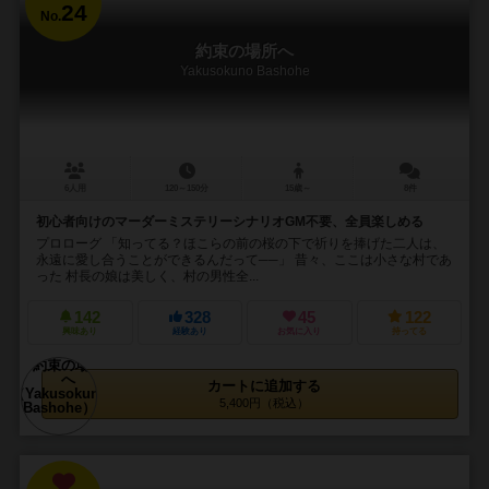
24
No.
約束の場所へ
Yakusokuno Bashohe
6人用
120～150分
15歳～
8件
初心者向けのマーダーミステリーシナリオGM不要、全員楽しめる
プロローグ 「知ってる？ほこらの前の桜の下で祈りを捧げた二人は、
永遠に愛し合うことができるんだって──」 昔々、ここは小さな村であ
った 村長の娘は美しく、村の男性全...
142
328
45
122
興味あり
経験あり
お気に入り
持ってる
カートに追加する
5,400円（税込）