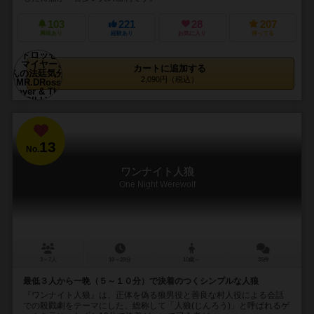
103
221
28
207
興味あり
経験あり
お気に入り
持ってる
カートに追加する
2,090円（税込）
13
No.
ワンナイト人狼
One Night Werewolf
3～7人
10～20分
10歳～
35件
最低３人から一晩（５～１０分）で決着のつくシンプルな人狼
『ワンナイト人狼』は、正体を偽る狼男役と善良な村人役による会話
での殺戮劇をテーマにした、総称して「人狼(じんろう)」と呼ばれるゲ