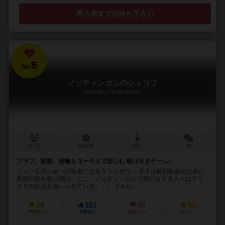
再入荷までお待ち下さい
5
No.
ノッティンガムのシェリフ
Sheriff of Nottingham
3～5人
60分前後
13歳～
3件
ブラフ、賄賂、密輸を３〜５人で楽しむ 駆け引きゲーム!
ジョン王子の金への執着にはもうウンザリ！ 王子は私利私欲のために
多額の税を取り続け、ここ、ノッティンガムで商いをする人々はギリ
ギリの生活を強いられている。。。 それな...
69
151
30
80
興味あり
経験あり
お気に入り
持ってる