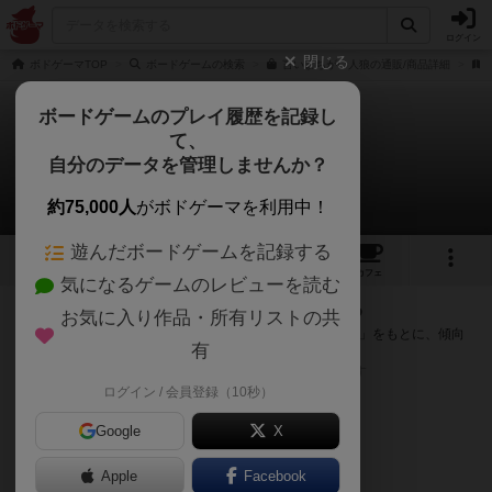
ログイン
閉じる
ボドゲーマTOP
ボードゲームの検索
言いまちがい人狼の通販/商品詳細
ボードゲームのプレイ履歴を記録し
て、
言いまちがい人狼
自分のデータを管理しませんか？
次のおすすめボードゲーム
約75,000人
がボドゲーマを利用中！
遊んだボードゲームを記録する
2
4
31
トップ
画像
動画
レビュー
カフェ
気になるゲームのレビューを読む
『言いまちがい人狼』が好きな方へのおすすめ
お気に入り作品・所有リストの共
このゲームのトップページで投票された「プレイ感の評価」をもとに、傾向
有
が近いボードゲームをランキング形式で紹介します。
※リストには一定の投票数がある作品のみを表示しています
ログイン / 会員登録（10秒）
Google
X
Apple
Facebook