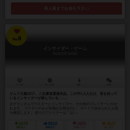
再入荷までお待ち下さい
6
No.
インサイダー・ゲーム
INSIDER GAME
4～8人
10～15分
9歳～
76件
ゲムマ大賞2017、ニ次審査通過作品。この中に1人だけ、答を知って
いるインサイダーが潜んでいる……。
まずランダムでマスターとインサイダー、その他のプレイヤーに分か
れます。 マスターのみが役職の公開を行い、カードで決められたお題
を確認します。 残りのプレイヤーは「はい...
1079
5810
1601
3637
興味あり
経験あり
お気に入り
持ってる