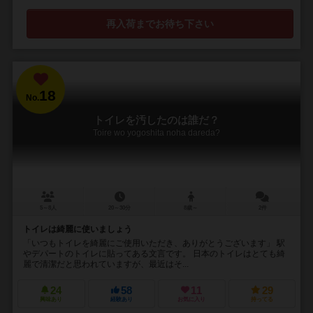
再入荷までお待ち下さい
18
No.
トイレを汚したのは誰だ？
Toire wo yogoshita noha dareda?
5～8人
20～30分
8歳～
2件
トイレは綺麗に使いましょう
「いつもトイレを綺麗にご使用いただき、ありがとうございます」 駅
やデパートのトイレに貼ってある文言です。 日本のトイレはとても綺
麗で清潔だと思われていますが、最近はそ...
24
58
11
29
興味あり
経験あり
お気に入り
持ってる