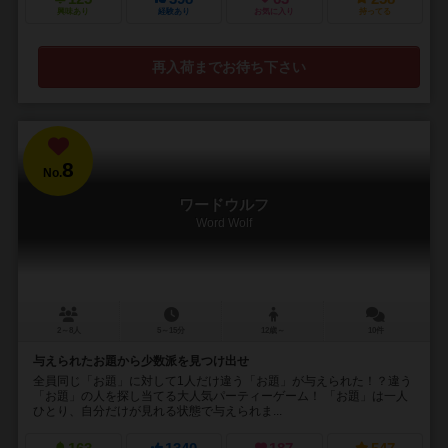
興味あり
経験あり
お気に入り
持ってる
再入荷までお待ち下さい
8
No.
ワードウルフ
Word Wolf
2～8人
5～15分
12歳～
10件
与えられたお題から少数派を見つけ出せ
全員同じ「お題」に対して1人だけ違う「お題」が与えられた！？違う
「お題」の人を探し当てる大人気パーティーゲーム！ 「お題」は一人
ひとり、自分だけが見れる状態で与えられま...