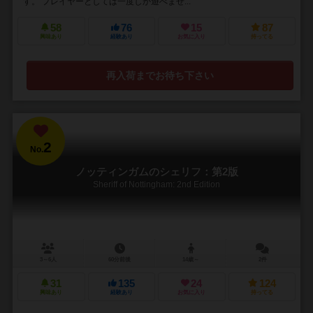
す。 プレイヤーとしては一度しか遊べませ...
58
76
15
87
興味あり
経験あり
お気に入り
持ってる
再入荷までお待ち下さい
2
No.
ノッティンガムのシェリフ：第2版
Sheriff of Nottingham: 2nd Edition
3～6人
60分前後
14歳～
2件
31
135
24
124
興味あり
経験あり
お気に入り
持ってる