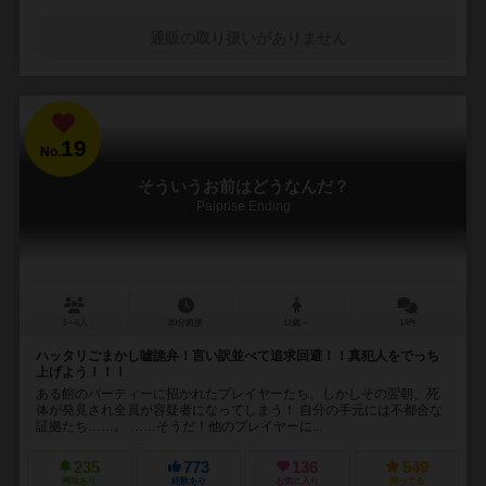
通販の取り扱いがありません
19
No.
そういうお前はどうなんだ？
Paiprise Ending
3～6人
20分前後
12歳～
14件
ハッタリごまかし嘘詭弁！言い訳並べて追求回避！！真犯人をでっち
上げよう！！！
ある館のパーティーに招かれたプレイヤーたち。しかしその翌朝、死
体が発見され全員が容疑者になってしまう！ 自分の手元には不都合な
証拠たち……。 ……そうだ！他のプレイヤーに...
235
773
136
549
興味あり
経験あり
お気に入り
持ってる