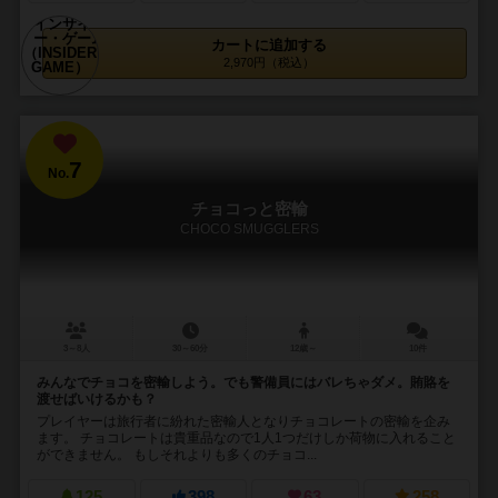
カートに追加する
2,970円（税込）
7
No.
チョコっと密輸
CHOCO SMUGGLERS
3～8人
30～60分
12歳～
10件
みんなでチョコを密輸しよう。でも警備員にはバレちゃダメ。賄賂を
渡せばいけるかも？
プレイヤーは旅行者に紛れた密輸人となりチョコレートの密輸を企み
ます。 チョコレートは貴重品なので1人1つだけしか荷物に入れること
ができません。 もしそれよりも多くのチョコ...
125
398
63
258