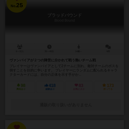
25
No.
ブラッドバウンド
Blood Bound
6～12人
30～40分
14歳～
6件
ヴァンパイアが２つの陣営に分かれて戦う熱いチーム戦
プレイヤーはヴァンパイアとして2チームに別れ、敵対チームのボスを
倒すことを目的に争います。 プレイヤーにランダムに配られるキャラ
クターカードには、自分の正体を示す手がか...
98
418
83
173
興味あり
経験あり
お気に入り
持ってる
通販の取り扱いがありません