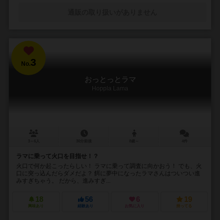
通販の取り扱いがありません
3
No.
おっとっとラマ
Hoppla Lama
3～6人
30分前後
8歳～
4件
ラマに乗って火口を目指せ！？
火口で何か起こったらしい！ ラマに乗って調査に向かおう！ でも、火
口に突っ込んだらダメだよ？ 餌に夢中になったラマさんはついつい進
みすぎちゃう。 だから、進みすぎ...
18
56
6
19
興味あり
経験あり
お気に入り
持ってる