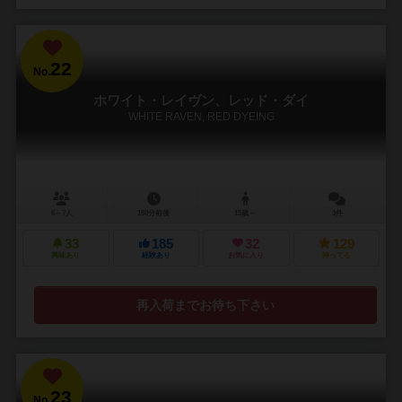
22
No.
ホワイト・レイヴン、レッド・ダイ
WHITE RAVEN, RED DYEING
6～7人
150分前後
15歳～
3件
33
185
32
129
興味あり
経験あり
お気に入り
持ってる
再入荷までお待ち下さい
23
No.