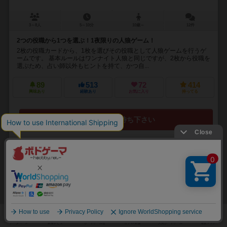
3～8人
5～10分
10歳～
12件
2つの役職から1つを選ぶ！1夜限りの人狼ゲーム！
2枚の役職カードから、1枚を選びその役職として人狼ゲームを行うゲ
ームです。 基本ルールはワンナイト人狼と同じですが、2枚から役職を
選ぶため、占い師以外もヒントを持て、かつ自...
89
513
72
414
興味あり
経験あり
お気に入り
持ってる
再入荷までお待ち下さい
32
No.
手荷物検査
Hart an der Grenze