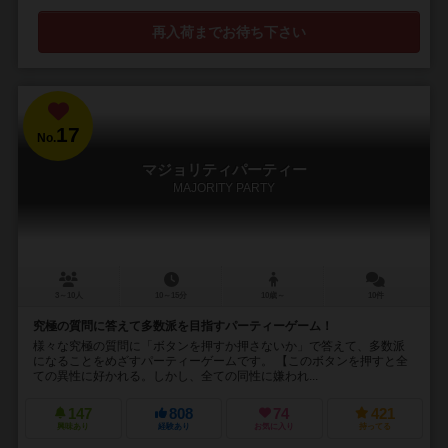
再入荷までお待ち下さい
17
No.
マジョリティパーティー
MAJORITY PARTY
3～10人
10～15分
10歳～
10件
究極の質問に答えて多数派を目指すパーティーゲーム！
様々な究極の質問に「ボタンを押すか押さないか」で答えて、多数派
になることをめざすパーティーゲームです。 【このボタンを押すと全
ての異性に好かれる。しかし、全ての同性に嫌われ...
147
808
74
421
興味あり
経験あり
お気に入り
持ってる