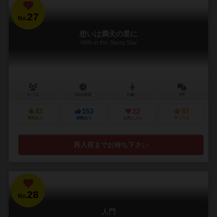
27
No.
想いは満天の星に
With in the Starry Star
6～7人
180分前後
15歳～
3件
43
153
22
97
興味あり
経験あり
お気に入り
持ってる
再入荷までお待ち下さい
28
No.
人門