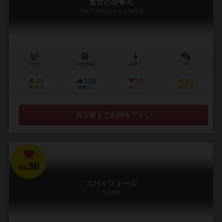
魔女の聖餐式
The Eucharist of a Witch
5人用
120分前後
15歳～
2件
44
119
18
83
興味あり
経験あり
お気に入り
持ってる
再入荷までお待ち下さい
30
No.
スパイフォール
Spyfall