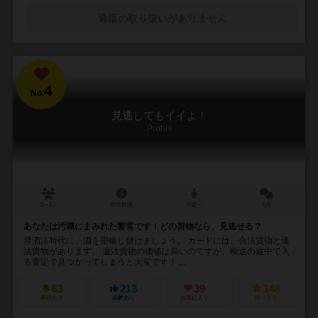
通販の取り扱いがありません
4
No.
見逃してもイイよ！
Prohis
3～6人
20分前後
10歳～
6件
あなたは汚職にまみれた警官です！どの荷物なら、見逃せる？
禁酒法時代に、酒を密輸し儲けましょう。 カードには、合法貨物と違
法貨物があります。 違法貨物の価値は高いのですが、輸送の途中で入
る査定で見つかってしまうと大変です！ ...
63
213
39
148
興味あり
経験あり
お気に入り
持ってる