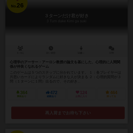
26
No.
３ターンだけ君が好き
3 Turn dake Kimi ga suki
4～8人
10～60分
12歳～
17件
心理学のアーサー・アーロン教授の論文を基にした、心理的に人間関
係が仲良くなれるゲーム
このゲームは５つのステップに分かれています。 １：各プレイヤーは
片思いカードによりランダムに好きな人が決まる ２：心理的質問が３
問（１ターンに１問）出るので、その好き...
364
472
124
464
興味あり
経験あり
お気に入り
持ってる
再入荷までお待ち下さい