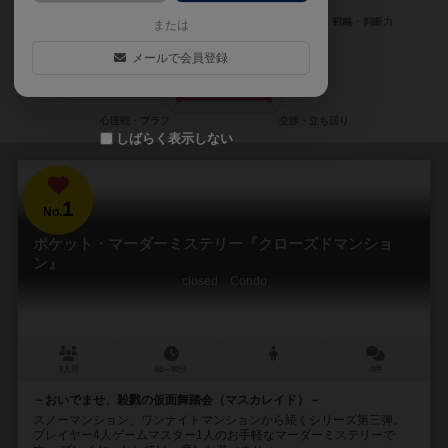
または
メールで会員登録
しばらく表示しない
1
No.
ポケット・マーダーミステリー『クローズドマンショ
ン』
closed Condo
5人用
60～90分
3件
－おいでませ、殺戮の仮面舞踏会（マスカレイド）－
スノーマンション、ワンナイトマンションから続くシリーズ第三弾。
プレイヤー4人ゲームマスター1人のお手軽なマーダーミステリーで