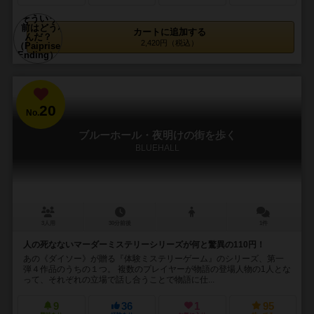
カートに追加する
2,420円（税込）
20
No.
ブルーホール・夜明けの街を歩く
BLUEHALL
3人用
30分前後
1件
人の死なないマーダーミステリーシリーズが何と驚異の110円！
あの《ダイソー》が贈る『体験ミステリーゲーム』のシリーズ、第一
弾４作品のうちの１つ。 複数のプレイヤーが物語の登場人物の1人とな
って、それぞれの立場で話し合うことで物語に仕...
9
36
1
95