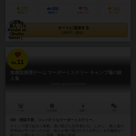
171
486
75
341
興味あり
経験あり
お気に入り
持ってる
カートに追加する
3,960円（税込）
11
No.
体感型推理ゲーム マーダーミステリー キャンプ場の殺
人鬼
Camp ground murder
4～5人
75分前後
15歳～
3件
GM・密談不要。コンパクトなマーダーミステリー。
キャンプ場で起きた惨劇。逃げ延びた生存者たち。しかし… 殺人鬼の
所持品が見つかったため、犯人が逃げ延びた5人の中にいる可能性が！
徐々に公開されていく情報、惨劇の経緯...