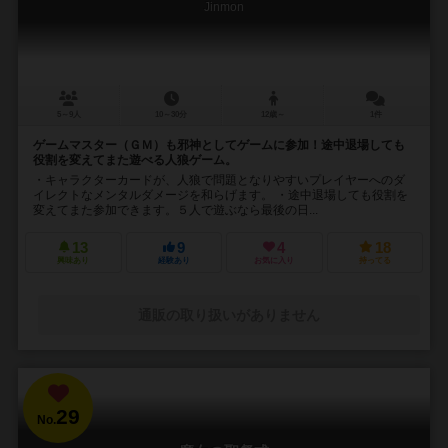
Jinmon
5～9人
10～30分
12歳～
1件
ゲームマスター（ＧＭ）も邪神としてゲームに参加！途中退場しても
役割を変えてまた遊べる人狼ゲーム。
・キャラクターカードが、人狼で問題となりやすいプレイヤーへのダ
イレクトなメンタルダメージを和らげます。 ・途中退場しても役割を
変えてまた参加できます。５人で遊ぶなら最後の日...
13
9
4
18
興味あり
経験あり
お気に入り
持ってる
通販の取り扱いがありません
29
No.