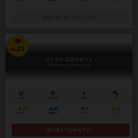
興味あり
経験あり
お気に入り
持ってる
通販の取り扱いがありません
21
No.
ロナエナ 厄災のギフト
Ronaena saiyaku no gift
5人用
60分前後
15歳～
1件
19
80
8
92
興味あり
経験あり
お気に入り
持ってる
再入荷までお待ち下さい