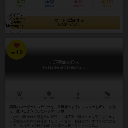
73
82
16
119
興味あり
経験あり
お気に入り
持ってる
カートに追加する
2,420円（税込）
10
No.
九頭竜館の殺人
The Murder at Cthulhu Manor
7～9人
120分前後
15歳～
12件
話題のマーダーミステリーを、公演型のようにマスターを置くことな
く、遊べるようにしたパッケージ版
古い館で開かれた降霊会の翌日に、地下室で魔女の血を引くと自称す
る霊能者の死体が発見されたというなか、容疑者のいずれかの役にな
って、それぞれの役の目的の達成を目指すマーダーミス...