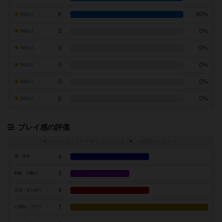
8
40%
6点の人
0
0%
5点の人
0
0%
4点の人
0
0%
3点の人
0
0%
2点の人
0
0%
1点の人
プレイ感の評価
トグルスイッチを押すとプレイ感（
※
）の投票ができます
4
運・確率
3
戦略・判断力
4
交渉・立ち回り
7
心理戦・ブラフ