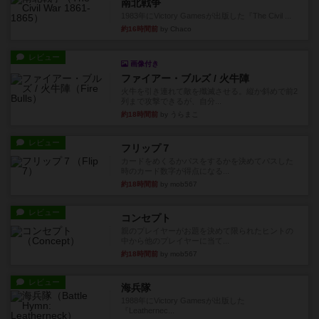
南北戦争
1983年にVictory Gamesが出版した『The Civil ...
約16時間前
by Chaco
レビュー
画像付き
ファイアー・ブルズ / 火牛陣
火牛を引き連れて敵を殲滅させる。縦か斜めで前2
列まで攻撃できるが、自分...
約18時間前
by うらまこ
レビュー
フリップ７
カードをめくるかパスをするかを決めてパスした
時のカード数字が得点になる...
約18時間前
by mob567
レビュー
コンセプト
親のプレイヤーがお題を決めて限られたヒントの
中から他のプレイヤーに当て...
約18時間前
by mob567
レビュー
海兵隊
1988年にVictory Gamesが出版した
『Leathernec...