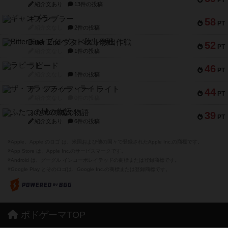
紹介文あり
13件の投稿
ギャンブラー
58
PT
紹介文なし
2件の投稿
Bitter End ブタペスト救出作戦
52
PT
紹介文なし
1件の投稿
ラピード
46
PT
紹介文なし
1件の投稿
ザ・フラッフィー・ライト
44
PT
紹介文なし
0件の投稿
ふたつの城の物語
39
PT
紹介文あり
6件の投稿
※Apple、Apple のロゴ は、米国および他の国々で登録されたApple Inc.の商標です。
※App Store は、Apple Inc.のサービスマークです。
※Android は、グーグル インコーポレイテッドの商標または登録商標です。
※Google Play とそのロゴは、Google Inc.の商標または登録商標です。
ボドゲーマTOP