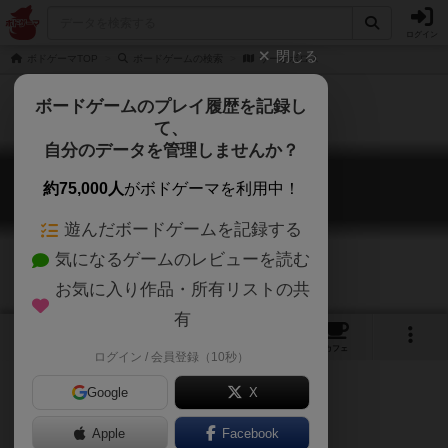
ログイン
閉じる
ボドゲーマTOP
ボードゲームの検索
サーオボロス
ボードゲームのプレイ履歴を記録し
て、
自分のデータを管理しませんか？
サーオボロス
約75,000人
がボドゲーマを利用中！
SUROBORUOS
遊んだボードゲームを記録する
気になるゲームのレビューを読む
お気に入り作品・所有リストの共
有
7
3
5
トップ
画像
動画
レビュー
カフェ
ログイン / 会員登録（10秒）
Google
X
Apple
Facebook