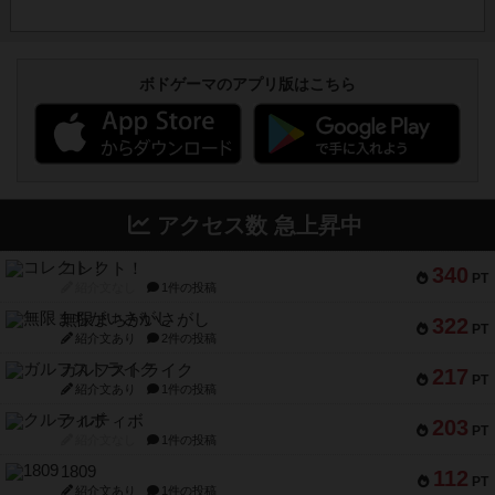
ボドゲーマのアプリ版はこちら
アクセス数 急上昇中
コレクト！
340
PT
紹介文なし
1件の投稿
無限まちがいさがし
322
PT
紹介文あり
2件の投稿
ガルフストライク
217
PT
紹介文あり
1件の投稿
クルティボ
203
PT
紹介文なし
1件の投稿
1809
112
PT
紹介文あり
1件の投稿