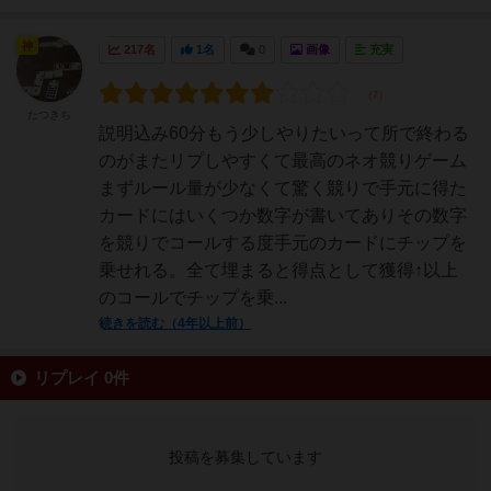
神
217名
1名
0
画像
充実
たつきち
説明込み60分もう少しやりたいって所で終わる
のがまたリプしやすくて最高のネオ競りゲーム
まずルール量が少なくて驚く競りで手元に得た
カードにはいくつか数字が書いてありその数字
を競りでコールする度手元のカードにチップを
乗せれる。全て埋まると得点として獲得↑以上
のコールでチップを乗...
続きを読む（4年以上前）
リプレイ 0件
投稿を募集しています