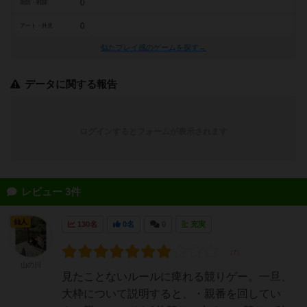
0
攻防・戦闘
0
アート・外見
似たプレイ感のゲームを探す→
データに関する報告
ログインするとフォームが表示されます
レビュー 3件
仙人
130名
0名
0
充実
山の川
見たことないルールに痺れる競りゲー。一旦、
大枠について説明すると、・親番を回してい