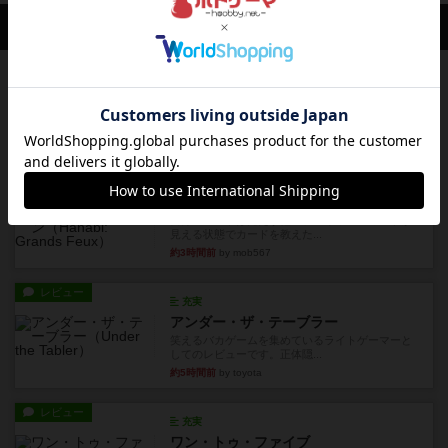
会員の新しい投稿
レビュー
画像付き
充実
フラットアイアン
世界に浸れる度 ☆☆☆☆★楽しさ ☆☆☆☆★
タイパ ☆☆☆☆☆マンハッ...
約1時間前
by DKnewyork
レビュー
花火：スターマイン
自分のカードは見えず他のプレイヤーのカードが
見える状態でカードを教えた...
約3時間前
by mob567
レビュー
充実
アンダー・ザ・テーブラー
笑えるバカゲームを集めているライトゲーマーと
してのレビューです。正体隠...
約5時間前
by toyota
レビュー
充実
ワン・トゥ・ファイブ