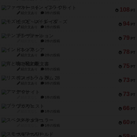
ファースト・イン・フライト
108
PT
紹介文あり
3件の投稿
モズビ－ズ・レイダ－ズ
94
PT
紹介文あり
1件の投稿
テンプテーション
79
PT
紹介文なし
2件の投稿
インドネシア
78
PT
紹介文あり
2件の投稿
宵と暁の呪文書
75
PT
紹介文あり
8件の投稿
リスボン・トラム 28
73
PT
紹介文あり
9件の投稿
アマナイト
73
PT
紹介文なし
1件の投稿
ブラヴェスト
66
PT
紹介文なし
1件の投稿
スペクタキュラー
60
PT
紹介文なし
1件の投稿
スモールワールド
59
PT