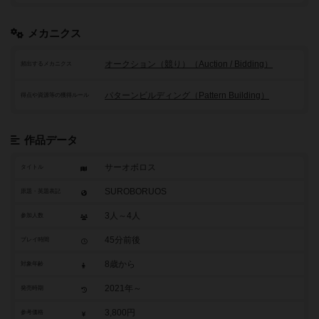
メカニクス
オークション（競り）（Auction / Bidding）
頻出するメカニクス
パターンビルディング（Pattern Building）
得点や資源等の獲得ルール
作品データ
サーオボロス
タイトル
SUROBORUOS
原題・英題表記
3人～4人
参加人数
45分前後
プレイ時間
8歳から
対象年齢
2021年～
発売時期
3,800円
参考価格