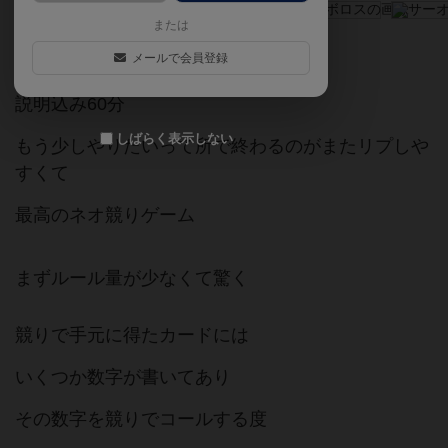
または
ゲームマーケット2021秋
メールで会員登録
説明込み60分
しばらく表示しない
もう少しやりたいって所で終わるのがまたリプしや
すくて
最高のネオ競りゲーム
まずルール量が少なくて驚く
競りで手元に得たカードには
いくつか数字が書いてあり
その数字を競りでコールする度