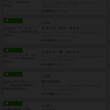
とにかくお手軽にすき間時間をうめるゲームとし
て重宝するゲームです。いわ...
約7時間前
by nabekoh
レビュー
充実
エコーズ・オブ・タイム
カードゲームにファイナルファンタジーのアクテ
ィブタイムバトル（もしくは...
約11時間前
by ジェイとと
レビュー
シャット・ザ・ボックス
とてもシンプルなダイスゲーム。2つのダイスを振
って、出目の合計を自分の...
約11時間前
by OSAっち
レビュー
充実
オバケだぞ～
対人アナログプレイ。簡単なルールで誰とでも遊
べるゲーム。こんなの子ども...
約12時間前
by おーちゃん
レビュー
充実