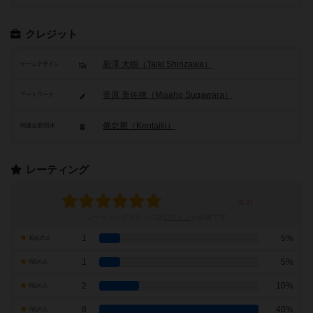
クレジット
新澤 大樹（Taiki Shinzawa）
ゲームデザイン
菅原 美佐穂（Misaho Sugawara）
アートワーク
倦怠期（Kentaiki）
関連企業/団体
レーティング
レーティングを行うには
ログイン
が必要です
1
5%
10点の人
1
5%
9点の人
2
10%
8点の人
8
40%
7点の人