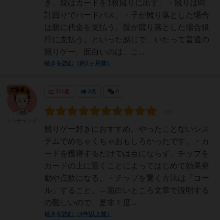
き、親はカードを1枚競りに出す。・競りは時
計回りでハードパス。・子が競り落とした場合
は親に代金を支払う。親が競り落とした場合銀
行に支払う。といった感じで、いたって普通の
競りゲー。面白いのは、こ...
続きを読む（約1ヶ月前）
大賢者
211名
2名
0
ケンチャンヌ
競りゲー好きにおすすめ。やったことないシス
テムでめちゃくちゃおもしろかったです。・カ
ードを獲得するだけでは点にならず、チップを
カードの上に置くことによってはじめて効果発
動や点数になる。・チップを置く方法は「コー
ル」すること。←面白いところ文章で説明する
の難しいので、是非１度...
続きを読む（4年以上前）