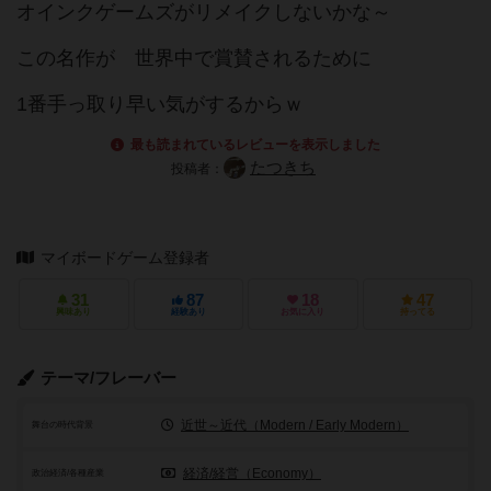
オインクゲームズがリメイクしないかな～
この名作が 世界中で賞賛されるために
1番手っ取り早い気がするからｗ
最も読まれているレビューを表示しました
たつきち
投稿者：
マイボードゲーム登録者
31
87
18
47
興味あり
経験あり
お気に入り
持ってる
テーマ/フレーバー
近世～近代（Modern / Early Modern）
舞台の時代背景
経済/経営（Economy）
政治経済/各種産業