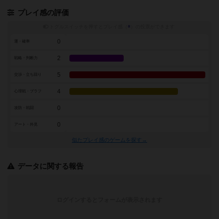
プレイ感の評価
トグルスイッチを押すとプレイ感（
※
）の投票ができます
0
運・確率
2
戦略・判断力
5
交渉・立ち回り
4
心理戦・ブラフ
0
攻防・戦闘
0
アート・外見
似たプレイ感のゲームを探す→
データに関する報告
ログインするとフォームが表示されます