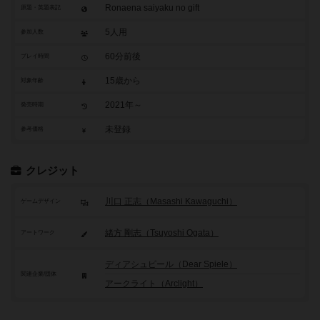
Ronaena saiyaku no gift
原題・英題表記
5人用
参加人数
60分前後
プレイ時間
15歳から
対象年齢
2021年～
発売時期
未登録
参考価格
クレジット
川口 正志（Masashi Kawaguchi）
ゲームデザイン
緒方 剛志（Tsuyoshi Ogata）
アートワーク
ディアシュピール（Dear Spiele）
関連企業/団体
アークライト（Arclight）