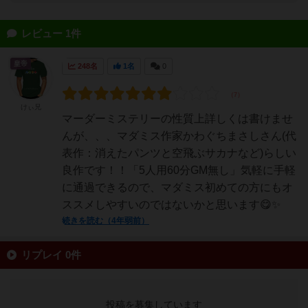
レビュー 1件
皇帝
248名
1名
0
けぃ兄
マーダーミステリーの性質上詳しくは書けませ
んが、、、マダミス作家かわぐちまさしさん(代
表作：消えたパンツと空飛ぶサカナなど)らしい
良作です！！「5人用60分GM無し」気軽に手軽
に通過できるので、マダミス初めての方にもオ
ススメしやすいのではないかと思います😋✨
続きを読む（4年弱前）
リプレイ 0件
投稿を募集しています