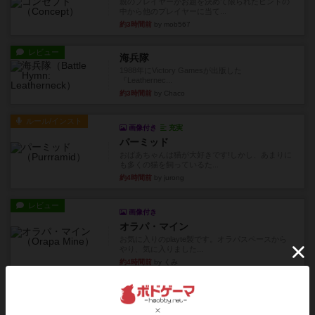
親のプレイヤーがお題を決めて限られたヒントの
中から他のプレイヤーに当て...
約3時間前
by mob567
レビュー
海兵隊
1988年にVictory Gamesが出版した
『Leathernec...
約3時間前
by Chaco
ルール/インスト
画像付き
充実
パーミッド
おばあちゃんは猫が大好きです!しかし、あまりに
も多くの猫を飼っているた...
約4時間前
by jurong
レビュー
画像付き
オラパ・マイン
お気に入りのplayte製です。オラパスペースから
やり、気に入りました...
約4時間前
by くみ
レビュー
マーリン
４人プレイ。インスト1時間プレイ2時間半。結構