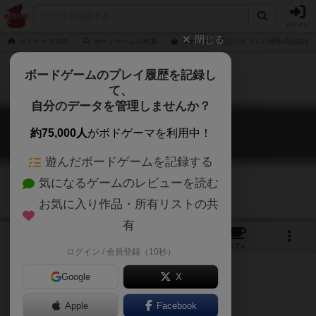
ログイン
閉じる
ボドゲーマTOP
ボードゲームの検索
ロナエナ －厄災のギフトの通販/商品詳細
ボードゲームのプレイ履歴を記録し
て、
自分のデータを管理しませんか？
ロナエナ 厄災のギフト
約75,000人
がボドゲーマを利用中！
Ronaena saiyaku no gift
遊んだボードゲームを記録する
気になるゲームのレビューを読む
お気に入り作品・所有リストの共
有
1
1
18
トップ
画像
動画
レビュー
カフェ
ログイン / 会員登録（10秒）
Google
X
マーダーミステリー
Apple
Facebook