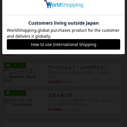
ダイス運と手札のカード運...
約5時間前
by oliber
レビュー
アンブッシュ！：シルバースター
1987年にVictory Gamesが出版した『Silver Sta...
約5時間前
by Chaco
レビュー
アンブッシュ！：パープルハート
1985年にVictory Gamesが出版した『Purple Hea...
約5時間前
by Chaco
レビュー
アンブッシュ！：ムーブアウト！
1984年にVictory Gamesが出版した『Move
Out！』...
約5時間前
by Chaco
レビュー
スカルキング
とにかく楽しい！最高のゲームではと思います。
ルールは多少ゲーム慣れした...
約6時間前
by ジェイとと