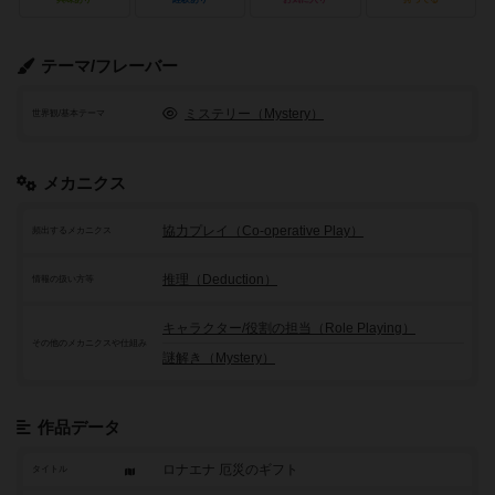
テーマ/フレーバー
ミステリー（Mystery）
世界観/基本テーマ
メカニクス
協力プレイ（Co-operative Play）
頻出するメカニクス
推理（Deduction）
情報の扱い方等
キャラクター/役割の担当（Role Playing）
その他のメカニクスや仕組み
謎解き（Mystery）
作品データ
ロナエナ 厄災のギフト
タイトル