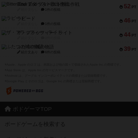
Bitter End ブタペスト救出作戦
52
PT
紹介文なし
1件の投稿
ラピード
46
PT
紹介文なし
1件の投稿
ザ・フラッフィー・ライト
44
PT
紹介文なし
0件の投稿
ふたつの城の物語
39
PT
紹介文あり
6件の投稿
※Apple、Apple のロゴ は、米国および他の国々で登録されたApple Inc.の商標です。
※App Store は、Apple Inc.のサービスマークです。
※Android は、グーグル インコーポレイテッドの商標または登録商標です。
※Google Play とそのロゴは、Google Inc.の商標または登録商標です。
ボドゲーマTOP
ボードゲームを検索する