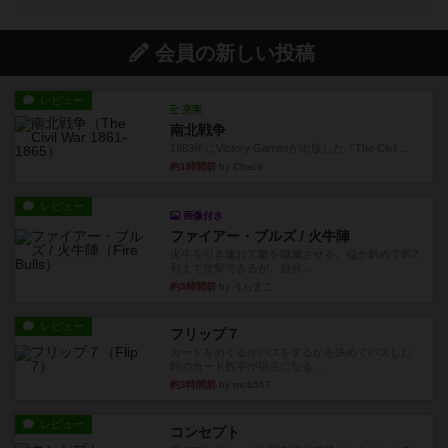
会員の新しい投稿
レビュー
充実
南北戦争
1983年にVictory Gamesが出版した『The Civil ...
約1時間前
by Chaco
レビュー
画像付き
ファイアー・ブルズ / 火牛陣
火牛を引き連れて敵を殲滅させる。縦か斜めで前2
列まで攻撃できるが、自分...
約3時間前
by うらまこ
レビュー
フリップ７
カードをめくるかパスをするかを決めてパスした
時のカード数字が得点になる...
約3時間前
by mob567
レビュー
コンセプト