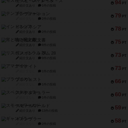
モズビ－ズ・レイダ－ズ
94
PT
紹介文あり
1件の投稿
テンプテーション
79
PT
紹介文なし
2件の投稿
インドネシア
78
PT
紹介文あり
2件の投稿
宵と暁の呪文書
75
PT
紹介文あり
8件の投稿
リスボン・トラム 28
73
PT
紹介文あり
9件の投稿
アマナイト
73
PT
紹介文なし
1件の投稿
ブラヴェスト
66
PT
紹介文なし
1件の投稿
スペクタキュラー
60
PT
紹介文なし
1件の投稿
スモールワールド
59
PT
紹介文あり
13件の投稿
ギャンブラー
58
PT
紹介文なし
2件の投稿