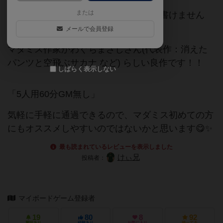
または
マーダーミステリーの性質上詳しくは書けません
が、、、
メールで会員登録
マダミス作家かわぐちまさしさん(代表作：消えた
パンツと空飛ぶサカナ など) らしい良作です！！
しばらく表示しない
「5人用60分GM無し」
気軽に手軽に通過できるので、マダミス初めての方
にもオススメしやすいのではないかと思います😋✨
最も読まれているレビューを表示しました
けぃ兄
投稿者：
マイボードゲーム登録者
19
80
8
92
興味あり
経験あり
お気に入り
持ってる