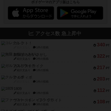
ボドゲーマのアプリ版はこちら
アクセス数 急上昇中
コレクト！
340
PT
紹介文なし
1件の投稿
無限まちがいさがし
322
PT
紹介文あり
2件の投稿
ガルフストライク
217
PT
紹介文あり
1件の投稿
クルティボ
203
PT
紹介文なし
1件の投稿
1809
112
PT
紹介文あり
1件の投稿
ファースト・イン・フライト
108
PT
紹介文あり
3件の投稿