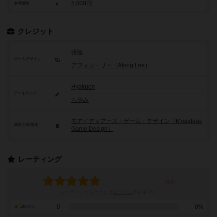
5,000円
参考価格
クレジット
張恆
ゲームデザイン
アフォン・リー（Afong Lee）
Hyakuen
アートワーク
ちやみ
モアイディアーズ・ゲーム・デザイン（Moaideas
関連企業/団体
Game Design）
レーティング
レーティングを行うには
ログイン
が必要です
0
0%
10点の人