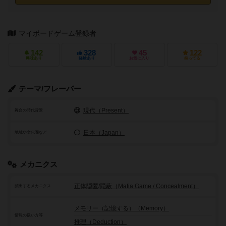
マイボードゲーム登録者
142
328
45
122
興味あり
経験あり
お気に入り
持ってる
テーマ/フレーバー
現代（Present）
舞台の時代背景
日本（Japan）
地域や文化圏など
メカニクス
正体隠匿/隠蔽（Mafia Game / Concealment）
頻出するメカニクス
メモリー（記憶する）（Memory）
情報の扱い方等
推理（Deduction）