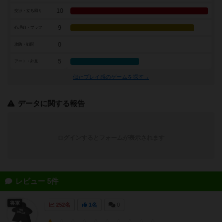
10
交渉・立ち回り
9
心理戦・ブラフ
0
攻防・戦闘
5
アート・外見
似たプレイ感のゲームを探す→
データに関する報告
ログインするとフォームが表示されます
レビュー 5件
将軍
252名
1名
0