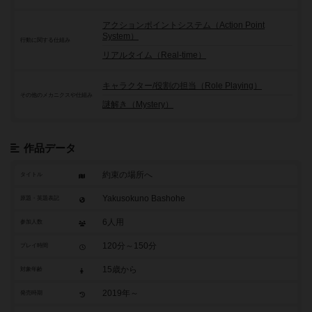
アクションポイントシステム（Action Point
System）
行動に関する仕組み
リアルタイム（Real-time）
キャラクター/役割の担当（Role Playing）
その他のメカニクスや仕組み
謎解き（Mystery）
作品データ
約束の場所へ
タイトル
Yakusokuno Bashohe
原題・英題表記
6人用
参加人数
120分～150分
プレイ時間
15歳から
対象年齢
2019年～
発売時期