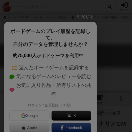
ログイン
閉じる
ボドゲーマTOP
ボードゲームの検索
マーダーミステリー約束の場所への通販/
ボードゲームのプレイ履歴を記録し
て、
自分のデータを管理しませんか？
約束の場所へ
約75,000人
がボドゲーマを利用中！
Yakusokuno Bashohe
遊んだボードゲームを記録する
気になるゲームのレビューを読む
お気に入り作品・所有リストの共
有
3
5
22
トップ
画像
動画
レビュー
カフェ
ログイン / 会員登録（10秒）
Google
X
初心者向けのマーダーミステリーシナリオGM
Apple
Facebook
不要、全員楽しめる