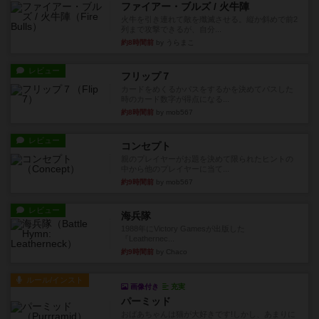
ファイアー・ブルズ / 火牛陣
火牛を引き連れて敵を殲滅させる。縦か斜めで前2
列まで攻撃できるが、自分...
約8時間前
by うらまこ
レビュー
フリップ７
カードをめくるかパスをするかを決めてパスした
時のカード数字が得点になる...
約8時間前
by mob567
レビュー
コンセプト
親のプレイヤーがお題を決めて限られたヒントの
中から他のプレイヤーに当て...
約9時間前
by mob567
レビュー
海兵隊
1988年にVictory Gamesが出版した
『Leathernec...
約9時間前
by Chaco
ルール/インスト
画像付き
充実
パーミッド
おばあちゃんは猫が大好きです!しかし、あまりに