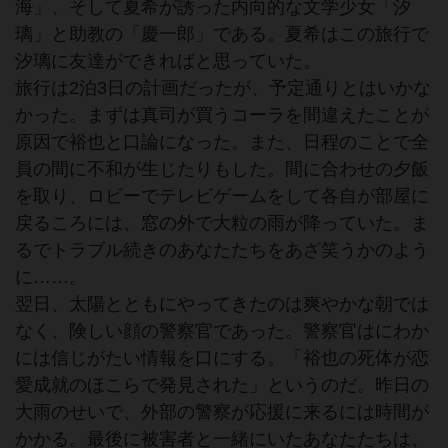
海」、そして夏希が誘った内向的な文学少女「汐
璃」と助教の「慶一郎」である。夏希はこの旅行で
汐璃に友達ができればと思っていた。
旅行は2泊3日の計画だったが、予定通りとはいかな
かった。まずは真司が買うコーラを間違えたことが
原因で裕也と口論になった。また、日程のことで全
員の間に不和が生じたりもした。間に合わせの夕飯
を取り、ロビーでテレビゲームをして各自が部屋に
戻るころには、窓の外で大粒の雨が降っていた。ま
るでトラブル続きのあなたたちをあざ笑うかのよう
に……。
翌日、太陽とともにやってきたのは爽やかな朝では
なく、険しい顔の警察官であった。警察官はにわか
には信じがたい情報を口にする。「裕也の死体が恋
愛成就のほこらで発見された」というのだ。昨日の
大雨のせいで、外部の警察が応援に来るには時間が
かかる。最後に被害者と一緒にいたあなたたちは、