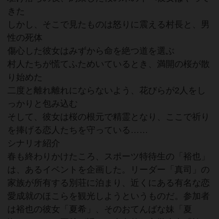
きた
しかし、そこで見たものは怒りに震える村長と、男
性の死体
傷心した彼女はみずから命を絶つ道を選ぶ
村人たちが慌てふためいているとき、満開の桜が散
り始めた
二度と離れ離れにならないよう、花びらが2人をし
っかりと包み込む
そして、彼女は桜の根元で精霊となり、ここで祈り
を捧げる恋人たちを守っている……
シナリオ紹介
春も終わりかけたころ、スポーツ特待生の「裕也」
は、あるイベントを企画した。リーダー「真司」の
家族が所有する別荘に泊まり、近くにある有名な恋
愛成就のほこらを観光しようというものだ。参加者
は裕也の彼女「夏希」、そのおてんばな妹「夏