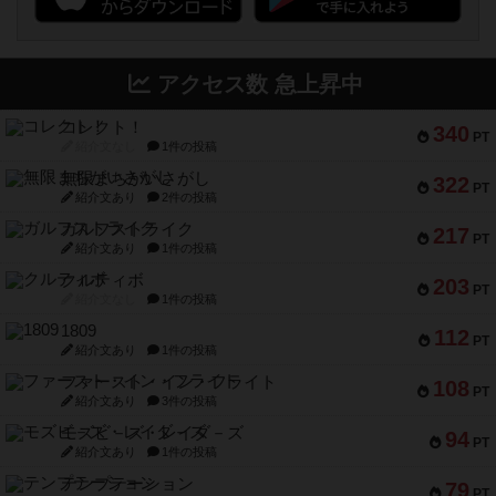
アクセス数 急上昇中
コレクト！
340
PT
紹介文なし
1件の投稿
無限まちがいさがし
322
PT
紹介文あり
2件の投稿
ガルフストライク
217
PT
紹介文あり
1件の投稿
クルティボ
203
PT
紹介文なし
1件の投稿
1809
112
PT
紹介文あり
1件の投稿
ファースト・イン・フライト
108
PT
紹介文あり
3件の投稿
モズビ－ズ・レイダ－ズ
94
PT
紹介文あり
1件の投稿
テンプテーション
79
PT