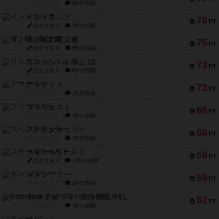
紹介文なし
2件の投稿
インドネシア
78
PT
紹介文あり
2件の投稿
宵と暁の呪文書
75
PT
紹介文あり
8件の投稿
リスボン・トラム 28
73
PT
紹介文あり
9件の投稿
アマナイト
73
PT
紹介文なし
1件の投稿
ブラヴェスト
66
PT
紹介文なし
1件の投稿
スペクタキュラー
60
PT
紹介文なし
1件の投稿
スモールワールド
59
PT
紹介文あり
13件の投稿
ギャンブラー
58
PT
紹介文なし
2件の投稿
Bitter End ブタペスト救出作戦
52
PT
紹介文なし
1件の投稿