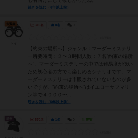
心者向けにして欲しかったね。
続きを読む（4年以上前）
大賢者
316名
0名
0
ケイ
【約束の場所へ】ジャンル：マーダーミステリ
ー所要時間：２〜３時間人数：７名”約束の場所
へ”、マーダーミステリーの中では難易度が低い
ため初心者の方でも楽しめるシナリオです。マ
ーダーミステリーは市販されていないものが多
いですが、”約束の場所へ”はイエローサブマリ
ン等で４０００〜...
続きを読む（6年以上前）
皇帝
570名
1名
0
充実
たーとるりば