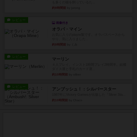
も多くの猫を飼っているた...
約9時間前
by jurong
レビュー
画像付き
オラパ・マイン
お気に入りのplayte製です。オラパスペースから
やり、気に入りました...
約9時間前
by くみ
レビュー
マーリン
４人プレイ。インスト1時間プレイ2時間半。結構
ダイス運と手札のカード運...
約10時間前
by oliber
レビュー
アンブッシュ！：シルバースター
1987年にVictory Gamesが出版した『Silver Sta...
約10時間前
by Chaco