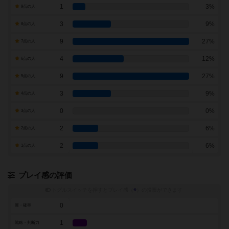
1
3%
9点の人
3
9%
8点の人
9
27%
7点の人
4
12%
6点の人
9
27%
5点の人
3
9%
4点の人
0
0%
3点の人
2
6%
2点の人
2
6%
1点の人
プレイ感の評価
トグルスイッチを押すとプレイ感（
※
）の投票ができます
0
運・確率
1
戦略・判断力