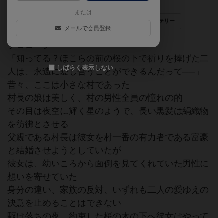
または
ゲームマーケット2019春（東京）
マーダーミステリー
メールで会員登録
プロローグ
「知ってる？ほこらの前の桜の下で祈りを捧げた二
しばらく表示しない
人は、永遠に愛し合うことができるんだって──」
昔々、ここは小さな村であった
村長の娘は美しく、村の男性全員の憧れの的
その目は夜空に輝く星のようで、長い黒髪は絹織物
を彷彿とさせる
父親である村長は彼女を村一番の有力者である富豪
と結婚させようとしていたが
彼女は、幼いころから面倒を見てくれていた男性に
想いを寄せていた
身分の違い、家族の反対、いずれも二人の愛ゆえの
決意を止めることはできない
駆け落ちの夜、約束した桜の木の下へ彼女はやって