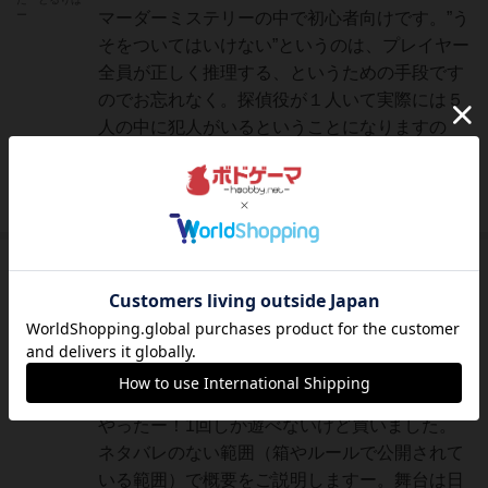
ー
マーダーミステリーの中で初心者向けです。”う
そをついてはいけない”というのは、プレイヤー
全員が正しく推理する、というための手段です
のでお忘れなく。探偵役が１人いて実際には５
人の中に犯人がいるということになりますの
で、考えるべき情報は少ないために初心者向け
と考えます。”約束の...
続きを読む（7年弱前）
神
2987名
3名
充実
レーティングが非公開に設定されたユーザー
まつなが
王府百年を遊んでからというもの、どうにかマ
ーダーミステリーの他のシナリオをできないも
のかと思っていたら、ゲムマ春で発売された！
やったー！1回しか遊べないけど買いました。
ネタバレのない範囲（箱やルールで公開されて
いる範囲）で概要をご説明しますー。舞台は日