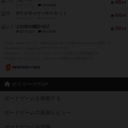
ラピード
46
PT
紹介文なし
1件の投稿
ザ・フラッフィー・ライト
44
PT
紹介文なし
0件の投稿
ふたつの城の物語
39
PT
紹介文あり
6件の投稿
※Apple、Apple のロゴ は、米国および他の国々で登録されたApple Inc.の商標です。
※App Store は、Apple Inc.のサービスマークです。
※Android は、グーグル インコーポレイテッドの商標または登録商標です。
※Google Play とそのロゴは、Google Inc.の商標または登録商標です。
ボドゲーマTOP
ボードゲームを検索する
ボードゲームの新着レビュー
ボードゲーム会情報