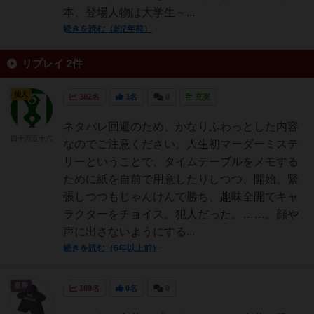
本、登場人物は大学生～...
続きを読む（約7年前）
リプレイ 2件
仙人
382名
3名
0
充実
ネタバレ回避のため、かなりふわっとした内容
四十万五十六
なのでご注意ください。人生初マーダーミステ
リーということで、タイムテーブルをメモする
ために紙を自前で用意したりしつつ、開始。緊
張しつつもじゃんけんで勝ち、趣味全開でキャ
ラクターをチョイス。犯人だった。……。顔や
声に出さないようにする...
続きを読む（6年以上前）
皇帝
189名
0名
0