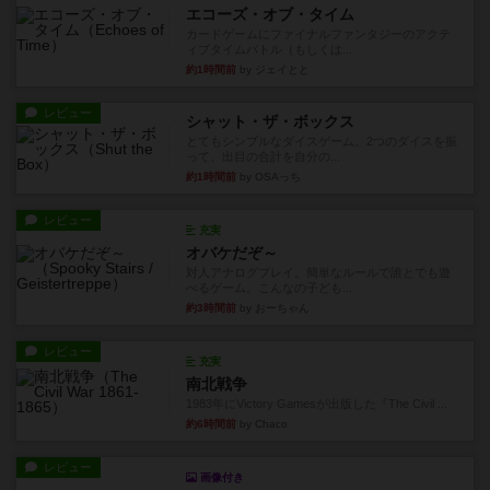
エコーズ・オブ・タイム
カードゲームにファイナルファンタジーのアクテ
ィブタイムバトル（もしくは...
約1時間前
by ジェイとと
レビュー
シャット・ザ・ボックス
とてもシンプルなダイスゲーム。2つのダイスを振
って、出目の合計を自分の...
約1時間前
by OSAっち
レビュー
充実
オバケだぞ～
対人アナログプレイ。簡単なルールで誰とでも遊
べるゲーム。こんなの子ども...
約3時間前
by おーちゃん
レビュー
充実
南北戦争
1983年にVictory Gamesが出版した『The Civil ...
約6時間前
by Chaco
レビュー
画像付き