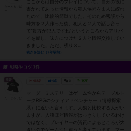
ここからは自分のプレイについて。自分の役に
たーとるりば
書かれてあった情報から犯人候補を１人に絞れ
ー
たので、比較的簡単でした。そのため密談から
味方を２人作った後、犯人と２人で話し合っ
て”貴方が犯人ですね”というところからアリバ
イを崩し、味方につけた２人と情報交換してい
きました。ただ、残り３...
続きを読む（7年弱前）
戦略やコツ 1件
皇帝
465名
0名
0
充実
マーダーミステリーはゲーム性からテーブルト
たーとるりば
ークRPGのシティアドベンチャー（情報探索
ー
系）に近いと言えます。人狼と比較する人がい
ますが、人狼ほど情報がはっきりしているわけ
ではなく、プレイヤーの資質によるところが大
きいのでゲーム性は違うと考えています。マー