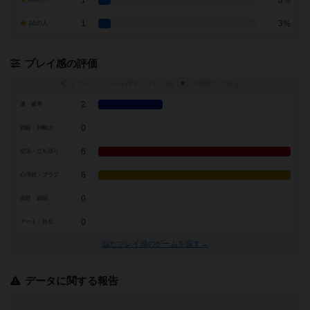
1
3%
1
3%
1点の人
プレイ感の評価
トグルスイッチを押すとプレイ感（
※
）の投票ができます
2
運・確率
0
戦略・判断力
6
交渉・立ち回り
6
心理戦・ブラフ
0
攻防・戦闘
0
アート・外見
似たプレイ感のゲームを探す→
データに関する報告