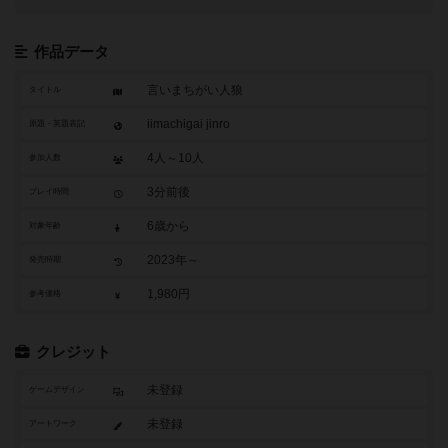
作品データ
言いまちがい人狼
タイトル
iimachigai jinro
原題・英題表記
4人～10人
参加人数
3分前後
プレイ時間
6歳から
対象年齢
2023年～
発売時期
1,980円
参考価格
クレジット
未登録
ゲームデザイン
未登録
アートワーク