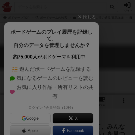
ログイン
閉じる
ボドゲーマTOP
ボードゲームの検索
言いまちがい人狼の通販/商品詳細
ボードゲームのプレイ履歴を記録し
て、
自分のデータを管理しませんか？
言いまちがい人狼
約75,000人
がボドゲーマを利用中！
iimachigai jinro
遊んだボードゲームを記録する
気になるゲームのレビューを読む
お気に入り作品・所有リストの共
有
2
4
31
トップ
画像
動画
レビュー
カフェ
ログイン / 会員登録（10秒）
Google
X
「せーの！」で合言葉を言いあって、みんな
Apple
Facebook
と違う合言葉の「言いまちがい人狼」を見つ