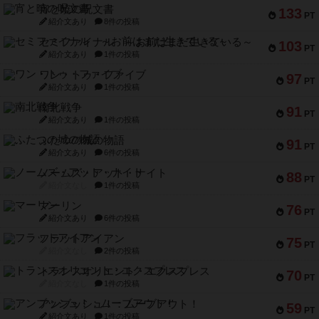
宵と暁の呪文書
133
PT
紹介文あり
8件の投稿
セミファイナル ～お前はまだ生きている～
103
PT
紹介文あり
1件の投稿
ワン・トゥ・ファイブ
97
PT
紹介文あり
1件の投稿
南北戦争
91
PT
紹介文あり
1件の投稿
ふたつの城の物語
91
PT
紹介文あり
6件の投稿
ノームズ・アット・ナイト
88
PT
紹介文なし
1件の投稿
マーリン
76
PT
紹介文あり
6件の投稿
フラットアイアン
75
PT
紹介文なし
2件の投稿
トランスオリエント・エクスプレス
70
PT
紹介文なし
1件の投稿
アンブッシュ！：ムーブアウト！
59
PT
紹介文あり
1件の投稿