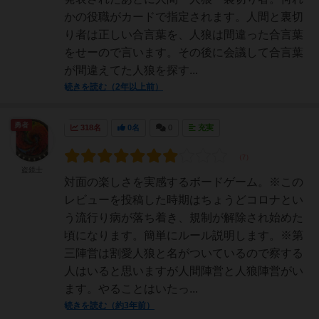
かの役職がカードで指定されます。人間と裏切
り者は正しい合言葉を、人狼は間違った合言葉
をせーので言います。その後に会議して合言葉
が間違えてた人狼を探す...
続きを読む（2年以上前）
勇者
318名
0名
0
充実
盗鏡士
対面の楽しさを実感するボードゲーム。※この
レビューを投稿した時期はちょうどコロナとい
う流行り病が落ち着き、規制が解除され始めた
頃になります。簡単にルール説明します。※第
三陣営は割愛人狼と名がついているので察する
人はいると思いますが人間陣営と人狼陣営がい
ます。やることはいたっ...
続きを読む（約3年前）