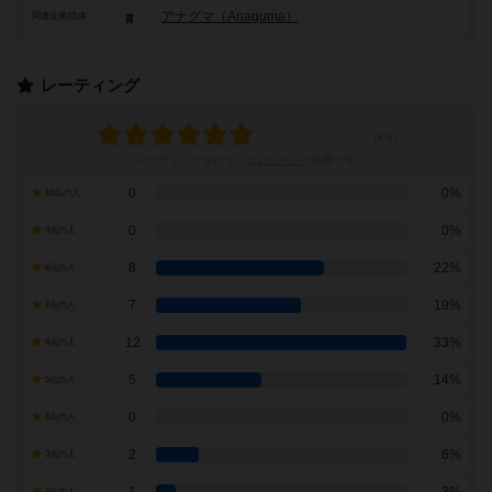
アナグマ（Anaguma）
関連企業/団体
レーティング
レーティングを行うには
ログイン
が必要です
0
0%
10点の人
0
0%
9点の人
8
22%
8点の人
7
19%
7点の人
12
33%
6点の人
5
14%
5点の人
0
0%
4点の人
2
6%
3点の人
2点の人