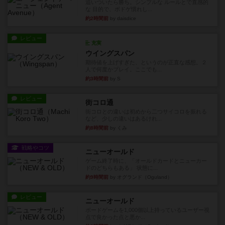
追いついたら勝ち。シンプルな ルールとで直感的
な 目的で、ボドゲ慣れし...
約2時間前
by daisdice
レビュー
充実
ウイングスパン
期待値を上げすぎた、というのが正直な感想。２
人で何度かプレイ。ここでも...
約3時間前
by S
レビュー
街コロ通
街コロとの違いは初めから二つサイコロを振れる
など、少しの違いはあるけれ...
約8時間前
by くみ
戦略やコツ
ニューオールド
ゲーム終了時に、「オールドカードとニューカー
ドのどちらもある」 状態に...
約9時間前
by オグランド（Oguland）
レビュー
ニューオールド
ボードゲームを1,000個以上持っているユーザー視
点で良かった点と悪か...