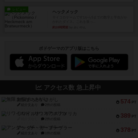
レビュー
ヘックメック
サイコロゲームです1から5までの数字と芋虫がか
かれたダイス。これを振っ...
約18時間前
by みいやん
ボドゲーマのアプリ版はこちら
アクセス数 急上昇中
無限まちがいさがし
574
PT
紹介文あり
2件の投稿
リワイルド：サウスアメリカ
389
PT
紹介文なし
2件の投稿
アンダー・ザ・テーブラー
378
PT
紹介文あり
1件の投稿