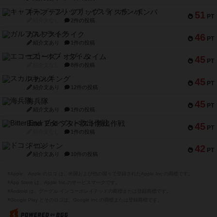
キャプテン・フリップ：イスラ・ボンバ
51
PT
紹介文なし
2件の投稿
ガルフストライク
46
PT
紹介文あり
1件の投稿
エコーズ・オブ・タイム
45
PT
紹介文なし
8件の投稿
スカルキング
45
PT
紹介文あり
12件の投稿
海兵隊
45
PT
紹介文あり
1件の投稿
Bitter End ブタペスト救出作戦
45
PT
紹介文なし
1件の投稿
ドコジャン
42
PT
紹介文あり
10件の投稿
※Apple、Apple のロゴ は、米国および他の国々で登録されたApple Inc.の商標です。
※App Store は、Apple Inc.のサービスマークです。
※Android は、グーグル インコーポレイテッドの商標または登録商標です。
※Google Play とそのロゴは、Google Inc.の商標または登録商標です。