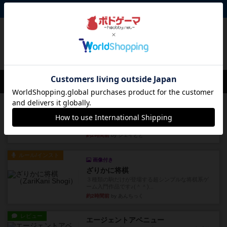
掲示板 0件
投稿を募集しています
会員の新しい投稿
レビュー
ふたつの街の物語
タイルを4×4で並べて街づくりします。ただし、
街は各プレイヤーの間にあ...
約2時間前
by ジェイとと
ルール/インスト
画像付き
ざりかに将棋
３種類の駒だけが登場する超シンプルな将棋系ゲ
ーム入門作品です♪(＾＾)...
約2時間前
by あんちっく
レビュー
エージェントアベニュー