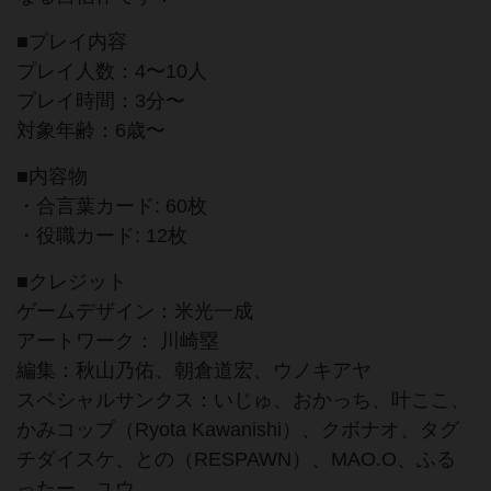
■プレイ内容
プレイ人数：4〜10人
プレイ時間：3分〜
対象年齢：6歳〜
■内容物
・合言葉カード: 60枚
・役職カード: 12枚
■クレジット
ゲームデザイン：米光一成
アートワーク： 川崎塁
編集：秋山乃佑、朝倉道宏、ウノキアヤ
スペシャルサンクス：いじゅ、おかっち、叶ここ、
かみコップ（Ryota Kawanishi）、クボナオ、タグ
チダイスケ、との（RESPAWN）、MAO.O、ふる
ったー、ユウ