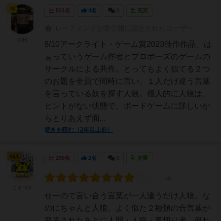
神
531名
4名
0
充実
レーティングが非公開に設定されたユーザー
白州
8/10アークライト・ゲーム賞2023佳作作品。は
ぁっていうゲーム作者とプロポーズのゲームの
サークルによる共作。とってもよく似てる２つ
のお題を全員で同時に言い、１人だけ違う言葉
を言っている奴を探す人狼。個人的に人狼は、
ヒントがない状態で、ボードゲームに詳しいか
らとりあえず面...
続きを読む（2年以上前）
仙人
290名
2名
0
充実
こまつな
せーので言い合う言葉が一人違うだけ人狼。な
のにちゃんと人狼。よく似た２種類の合言葉が
発表されたあとに人間・人狼・裏切り者。何れ