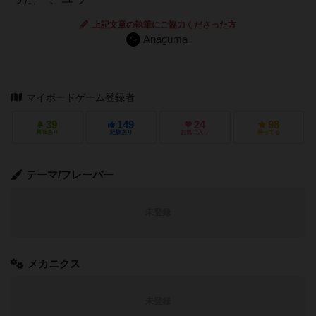
上記文章の執筆にご協力くださった方
Anaguma
マイボードゲーム登録者
39
149
24
98
興味あり
経験あり
お気に入り
持ってる
テーマ/フレーバー
未登録
メカニクス
未登録