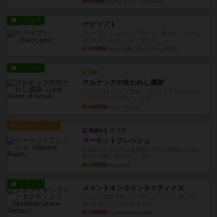
約9時間前
by オグランド（Oguland）
レビュー
デクリプト
プレイ感がしっかりしてるから、超ボードゲーム
やったなって感じ。パーティ...
約10時間前
by ヒロ(新！ボードゲーム家族)
レビュー
充実
アルナックの失われし遺跡
アナログ対人プレイ数回。クニツィア先生の名作
「エルドラドを探して」にあ...
約12時間前
by おーちゃん
ルール/インスト
画像付き
充実
マーケットフレッシュ
目的あなたの店先に農産物の木箱を戦略的に積み
重ねて在庫を最大化し、競合...
約17時間前
by jurong
レビュー
メメントオンラインタクティクス
どんどん物量が増えて大変になっていく押し付け
合いが楽しいゲーム盛り上が...
約17時間前
by nekomanma222