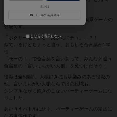
けだそう！
または
メールで会員登録
10人までワイワイ遊べる、お手軽な人狼系ゲームの
登場です。
しばらく表示しない
「ボクサー選手」と「奥さんにチュ」…？！
似ているけどちょっと違う、おもしろ合言葉が120
種！
「せーの！」で合言葉を言いあって、みんなと違う
合言葉の「言いまちがい人狼」を見つけだそう！
役職は全5種類。人狼好きにも馴染みのある役職の
他、言いまちがい人狼ならではの役職も。
シンプルながら飽きのこないパーティーゲームにな
りました。
あいうえバトルに続く、パーティーゲームの定番に
なる自信作です！