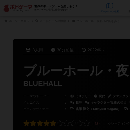
世界のボードゲームを楽しもう！
ボードゲーム専門の総合情報サイト
データベース
検
ボドゲーマTOP
ボードゲームの検索
ブルーホール・夜明けの街を歩く
3人用
30分前後
2022年～
ブルーホール・夜
BLUEHALL
テーマ/フレーバー
：
ミステリー
現代
ファンタジ
メカニクス
：
推理
キャラクター/役割の担当
ゲームデザイナー
：
眞形 隆之（Takayuki Magata）
レーティング