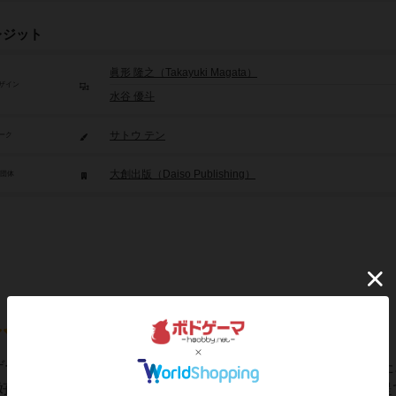
レジット
眞形 隆之（Takayuki Magata）
ザイン
水谷 優斗
サトウ テン
ーク
大創出版（Daiso Publishing）
/団体
ゲーマーの感想です。小学生と大人2人の、計３人で遊びました。
嗜好としてマダミスは肌に合わないのかもしれません。その前提