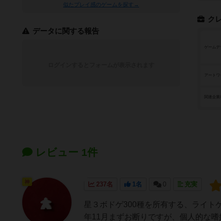
似たプレイ感のゲームを探す→
ク
データに関する報告
ゲームデ
ログインするとフォームが表示されます
アートワ
関連企業
レビュー 1件
神
237名
1名
0
充実
星３ボドゲ300種を所有する、ライト
年11月まずお断りですが、個人的な