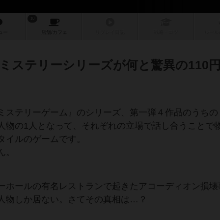
10
ュー
店舗/
カフェ
リプレイ
日記
戦略
・コツ
ルール
ミステリーシリーズが何と驚異の110
ミステリーゲーム』のシリーズ、第一弾４作品のうちの
人物の1人となって、それぞれの立場で話し合うことで
タイルのゲームです。
ん。
ーホールの有名レストランで起きたアコーディオン損壊
人物しか居ない。さてその真相は…？