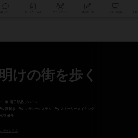
索
新着レビュー
ボードゲーム会
コミュニティ
掲示板一覧
明けの街を歩く
ー
電子部品/デバイス
謎解き
レガシーシステム
ストーリーメイキング
水谷 優斗
の登録/分布