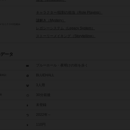
キャラクター/役割の担当（Role Playing）
謎解き（Mystery）
メカニクスや仕組み
レガシーシステム（Legacy System）
ストーリーメイキング（Storytelling）
品データ
ブルーホール・夜明けの街を歩く
BLUEHALL
題表記
3人用
30分前後
間
未登録
2022年～
110円