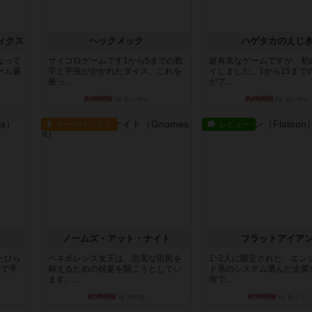
ィクス
ヘックメック
ハゲタカのえじ
なって
サイコロゲームです1から5までの数
超有名なゲームですが、初
ーム盛
字と芋虫がかかれたダイス。これを
イしました。1から15まで
振っ...
がプ...
約4時間前
by みいやん
約4時間前
by みいやん
ルール/インスト
レビュー
ノームズ・アット・ナイト
フラットアイア
たひら
ベネボレンス女王は、忠実な臣民を
1~2人に限定された、エン
まで手
称えるための祝宴を開こうとしてい
ド系のシステム選んだ企業
ます。...
街で...
約5時間前
by jurong
約5時間前
by あくり