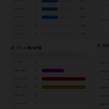
1
17%
5点の人
1
17%
4点の人
1
17%
3点の人
その他の
0
0%
2点の人
0
0%
1点の人
作
プレイ感の評価
トグルスイッチを押すとプレイ感（
※
）の投票ができます
タイトル
0
運・確率
原題・英
2
戦略・判断力
参加人数
4
交渉・立ち回り
プレイ時
4
心理戦・ブラフ
対象年齢
0
攻防・戦闘
発売時期
0
アート・外見
参考価格