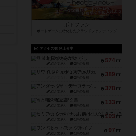
ボドファン
ボードゲームに特化したクラウドファンディング
アクセス数 急上昇中
無限まちがいさがし
574
PT
紹介文あり
2件の投稿
リワイルド：サウスアメリカ
389
PT
紹介文なし
2件の投稿
アンダー・ザ・テーブラー
378
PT
紹介文あり
1件の投稿
宵と暁の呪文書
133
PT
紹介文あり
8件の投稿
セミファイナル ～お前はまだ生きている～
103
PT
紹介文あり
1件の投稿
ワン・トゥ・ファイブ
97
PT
紹介文あり
1件の投稿