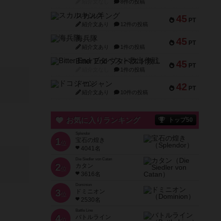
紹介文なし
8件の投稿
スカルキング
45
PT
紹介文あり
12件の投稿
海兵隊
45
PT
紹介文あり
1件の投稿
Bitter End ブタペスト救出作戦
45
PT
紹介文なし
1件の投稿
ドコジャン
42
PT
紹介文あり
10件の投稿
お気に入りランキング
トップ50
Splendor
1
宝石の煌き
位
4041名
Die Siedler von Catan
2
カタン
位
3616名
Dominion
3
ドミニオン
位
2530名
Battle Line
4
バトルライン
位