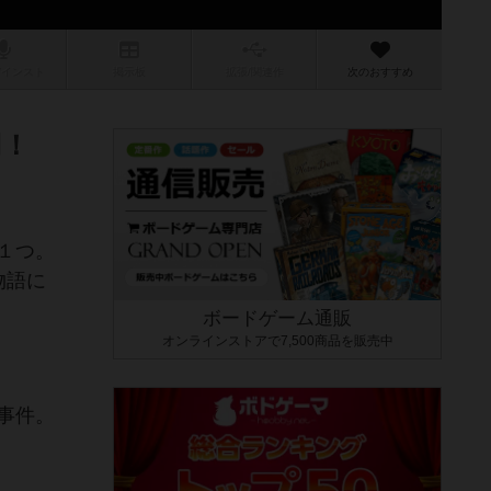
/インスト
掲示板
拡張/関連
作
次のおすすめ
円！
１つ。
物語に
ボードゲーム通販
オンラインストアで7,500商品を販売中
事件。