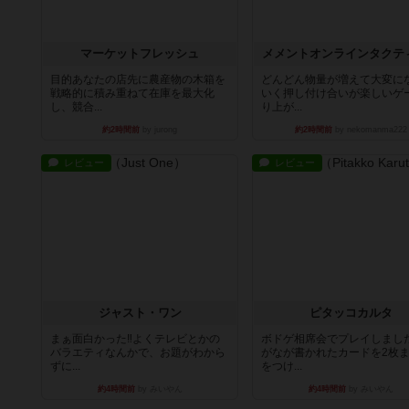
マーケットフレッシュ
メメントオンラインタクテ
目的あなたの店先に農産物の木箱を
どんどん物量が増えて大変に
戦略的に積み重ねて在庫を最大化
いく押し付け合いが楽しいゲ
し、競合...
り上が...
約2時間前
by jurong
約2時間前
by nekomanma222
レビュー
レビュー
ジャスト・ワン
ピタッコカルタ
まぁ面白かった‼️よくテレビとかの
ボドゲ相席会でプレイしまし
バラエティなんかで、お題がわから
がなが書かれたカードを2枚
ずに...
をつけ...
約4時間前
by みいやん
約4時間前
by みいやん