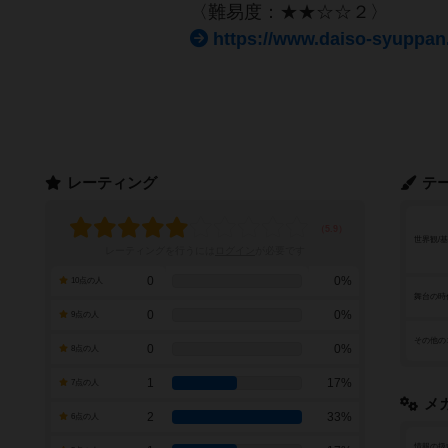
〈難易度：★★☆☆２〉
https://www.daiso-syuppan
レーティング
テ
世界観/
レーティングを行うには
ログイン
が必要です
0
0%
10点の人
舞台の時
0
0%
9点の人
その他の
0
0%
8点の人
1
17%
7点の人
メ
2
33%
6点の人
情報の扱