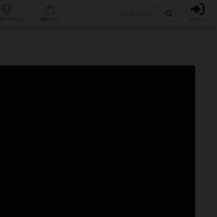
ログイン
カフェ/店舗
人気ボードゲーム
通販ストア