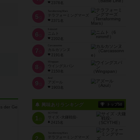
2378名
Terraforming Mars
5
テラフォーミングマーズ
位
2371名
6 nimmt!
6
ニムト
位
2202名
Carcassonne
7
カルカソンヌ
位
2191名
Wingspan
8
ウイングスパン
位
2150名
Azul
9
アズール
位
1903名
興味ありランキング
トップ50
SCYTHE
1
サイズ -大鎌戦役-
位
2415名
Terraforming Mars
2
テラフォーミングマーズ
位