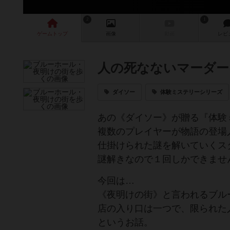
2
1
ゲーム
トップ
画像
動画
レビ
人の死なないマーダー
ダイソー
体験ミステリーシリーズ
あの《ダイソー》が贈る『体験
複数のプレイヤーが物語の登場
仕掛けられた謎を解いていくス
謎解きなので１回しかできませ
今回は…
《夜明けの街》と言われるブル
店の入り口は一つで、限られた
というお話。