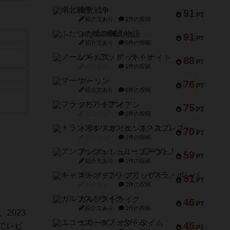
南北戦争
91
PT
紹介文あり
1件の投稿
ふたつの城の物語
91
PT
紹介文あり
6件の投稿
ノームズ・アット・ナイト
88
PT
紹介文なし
1件の投稿
マーリン
76
PT
紹介文あり
6件の投稿
フラットアイアン
75
PT
紹介文なし
2件の投稿
トランスオリエント・エクスプレス
70
PT
紹介文なし
1件の投稿
アンブッシュ！：ムーブアウト！
59
PT
紹介文あり
1件の投稿
キャプテン・フリップ：イスラ・ボンバ
51
PT
紹介文なし
2件の投稿
ガルフストライク
46
PT
紹介文あり
1件の投稿
2023
エコーズ・オブ・タイム
45
でレビ
PT