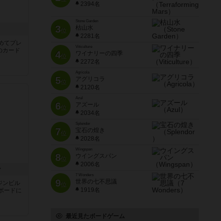
2394名
Stone Garden
3
枯山水
き
位
2281名
めてプレ
Viticulture
のカード
4
ワイナリーの四季
位
2272名
Agricola
5
アグリコラ
位
2120名
Azul
6
アズール
位
2034名
Splendor
7
宝石の煌き
位
2028名
Wingspan
8
ウイングスパン
位
2006名
ン
7 Wonders
9
世界の七不思議
ジンビル
位
1919名
ボードに
最近見たボードゲーム