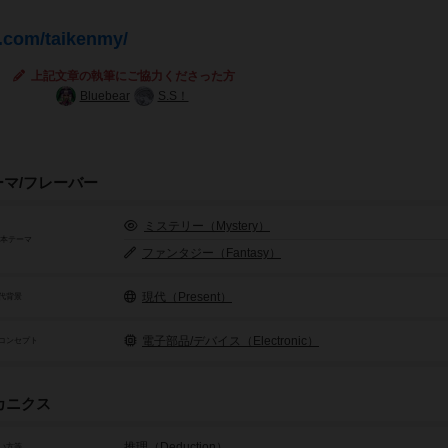
.com/taikenmy/
上記文章の執筆にご協力くださった方
Bluebear
S.S！
ーマ/フレーバー
ミステリー（Mystery）
基本テーマ
ファンタジー（Fantasy）
現代（Present）
代背景
電子部品/デバイス（Electronic）
コンセプト
カニクス
推理（Deduction）
い方等