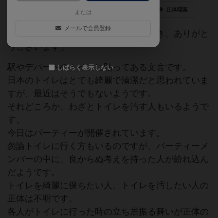
ゲームマーケット2016春（東京）
日本作
正体隠匿
または
メールで会員登録
「いつもトイレを綺麗にご使用いただき、ありがと
うございます」
駅やデパートのトイレに貼ってある文言です。
しばらく表示しない
日本のトイレはとても綺麗で清潔だと思われていま
すが、最近はそうでもないようです。
それどころか、わざとトイレを汚す人もいるようで
す。
今日はパーティーが開催されています。
勿論トイレに行く方もいるのですが、パーティーメ
ンバーの中に、良からぬ考えを持った人が紛れ込ん
だようです。
トイレを綺麗に保ちたい人、トイレを汚したい人の
正体は不明です。
各人がトイレに行った時の立ち居振る舞いが正体の