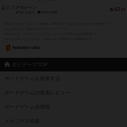
ドコジャン
42
PT
紹介文あり
10件の投稿
※Apple、Apple のロゴ は、米国および他の国々で登録されたApple Inc.の商標です。
※App Store は、Apple Inc.のサービスマークです。
※Android は、グーグル インコーポレイテッドの商標または登録商標です。
※Google Play とそのロゴは、Google Inc.の商標または登録商標です。
ボドゲーマTOP
ボードゲームを検索する
ボードゲームの新着レビュー
ボードゲーム会情報
メカニクス特集