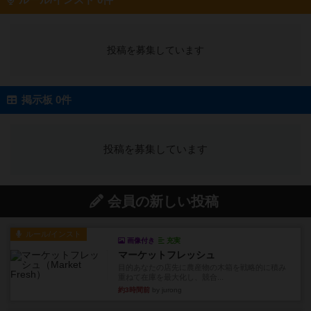
ルール/インスト 0件
投稿を募集しています
掲示板 0件
投稿を募集しています
会員の新しい投稿
ルール/インスト
画像付き
充実
マーケットフレッシュ
目的あなたの店先に農産物の木箱を戦略的に積み
重ねて在庫を最大化し、競合...
約3時間前
by jurong