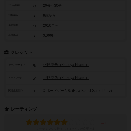
20分～30分
プレイ時間
8歳から
対象年齢
2016年～
発売時期
3,000円
参考価格
クレジット
北野 克哉（Katsuya Kitano）
ゲームデザイン
北野 克哉（Katsuya Kitano）
アートワーク
新ボードゲーム党 (New Board Game Party）
関連企業/団体
レーティング
レーティングを行うには
ログイン
が必要です