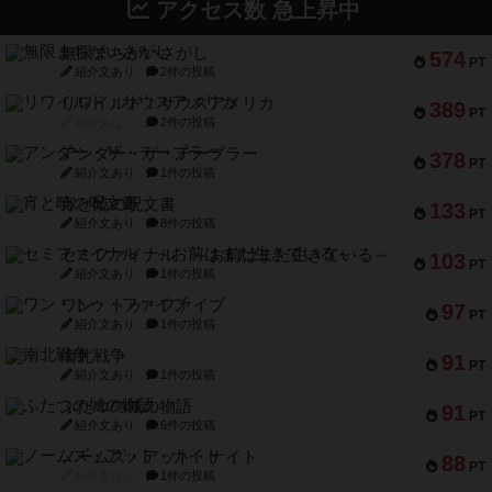
アクセス数 急上昇中
無限まちがいさがし
574
PT
紹介文あり
2件の投稿
リワイルド：サウスアメリカ
389
PT
紹介文なし
2件の投稿
アンダー・ザ・テーブラー
378
PT
紹介文あり
1件の投稿
宵と暁の呪文書
133
PT
紹介文あり
8件の投稿
セミファイナル ～お前はまだ生きている～
103
PT
紹介文あり
1件の投稿
ワン・トゥ・ファイブ
97
PT
紹介文あり
1件の投稿
南北戦争
91
PT
紹介文あり
1件の投稿
ふたつの城の物語
91
PT
紹介文あり
6件の投稿
ノームズ・アット・ナイト
88
PT
紹介文なし
1件の投稿