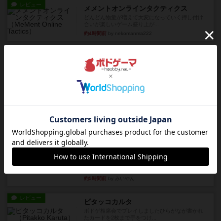
レビュー
メメントオンラインタクティクス
どんどん物量が増えて大変になっていく押し付け
合いが楽しいゲーム盛り上が...
約4時間前
by nekomanma222
レビュー
ヘックメック
サイコロゲームです1から5までの数字と芋虫がか
かれたダイス。これを振っ...
約5時間前
by みいやん
レビュー
ハゲタカのえじき
超有名なゲームですが、初めてプレイしました。1
から15までのカードがプ...
約5時間前
by みいやん
レビュー
ジャスト・ワン
まぁ面白かった‼️よくテレビとかのバラエティなん
かで、お題がわからずに...
約5時間前
by みいやん
レビュー
ピタッコカルタ
ボドゲ相席会でプレイしましたひらがなが書かれ
たカードを2枚まで手をつけ...