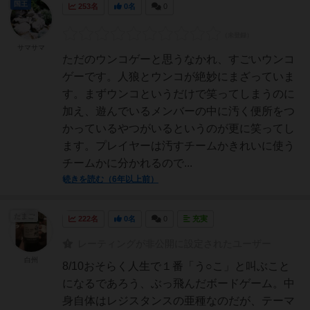
国王
253名
0名
0
サマサマ
ただのウンコゲーと思うなかれ、すごいウンコ
ゲーです。人狼とウンコが絶妙にまざっていま
す。まずウンコというだけで笑ってしまうのに
加え、遊んでいるメンバーの中に汚く便所をつ
かっているやつがいるというのが更に笑ってし
ます。プレイヤーは汚すチームかきれいに使う
チームかに分かれるので...
続きを読む（6年以上前）
たまご
222名
0名
0
充実
レーティングが非公開に設定されたユーザー
白州
8/10おそらく人生で１番「う○こ」と叫ぶこと
になるであろう、ぶっ飛んだボードゲーム。中
身自体はレジスタンスの亜種なのだが、テーマ