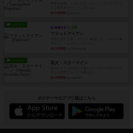
乗客の皆様、トランスオリエント・エクスプレス
にご乗車ありがとうございま...
約10時間前
by jurong
レビュー
画像付き
充実
フラットアイアン
世界に浸れる度 ☆☆☆☆★楽しさ ☆☆☆☆★
タイパ ☆☆☆☆☆マンハッ...
約12時間前
by DKnewyork
レビュー
花火：スターマイン
自分のカードは見えず他のプレイヤーのカードが
見える状態でカードを教えた...
約13時間前
by mob567
ボドゲーマのアプリ版はこちら