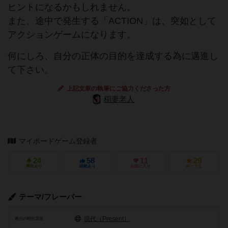
ヒントになるかもしれません。
また、途中で発生する「ACTION」は、突如として
アクションゲームになります。
何にしろ、自分の正体の目的を達成する為に邁進し
て下さい。
上記文章の執筆にご協力くださった方
稲妻老人
マイボードゲーム登録者
24
58
11
29
興味あり
経験あり
お気に入り
持ってる
テーマ/フレーバー
現代（Present）
舞台の時代背景