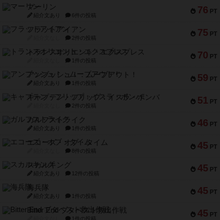
マーリン
76
PT
紹介文あり
6件の投稿
フラットアイアン
75
PT
紹介文なし
2件の投稿
トランスオリエント・エクスプレス
70
PT
紹介文なし
1件の投稿
アンブッシュ！：ムーブアウト！
59
PT
紹介文あり
1件の投稿
キャプテン・フリップ：イスラ・ボンバ
51
PT
紹介文なし
2件の投稿
ガルフストライク
46
PT
紹介文あり
1件の投稿
エコーズ・オブ・タイム
45
PT
紹介文なし
8件の投稿
スカルキング
45
PT
紹介文あり
12件の投稿
海兵隊
45
PT
紹介文あり
1件の投稿
Bitter End ブタペスト救出作戦
45
PT
紹介文なし
1件の投稿