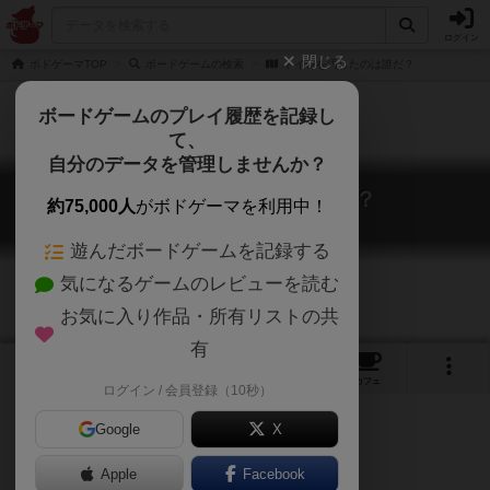
ログイン
閉じる
ボドゲーマTOP
ボードゲームの検索
トイレを汚したのは誰だ？
ボードゲームのプレイ履歴を記録し
て、
自分のデータを管理しませんか？
トイレを汚したのは誰だ？
約75,000人
がボドゲーマを利用中！
Toire wo yogoshita noha dareda?
遊んだボードゲームを記録する
気になるゲームのレビューを読む
お気に入り作品・所有リストの共
有
1
2
3
トップ
画像
動画
レビュー
カフェ
ログイン / 会員登録（10秒）
Google
X
トイレは綺麗に使いましょう
Apple
Facebook