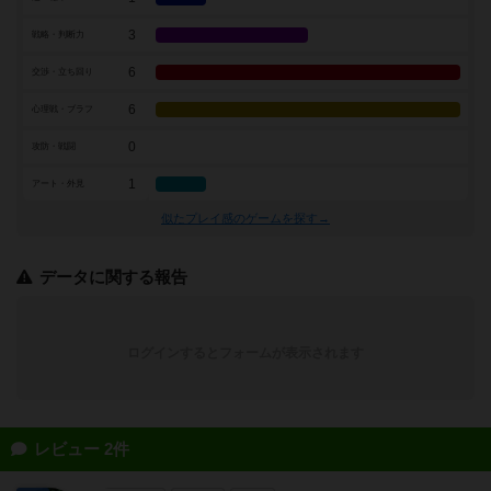
3
戦略・判断力
6
交渉・立ち回り
6
心理戦・ブラフ
0
攻防・戦闘
1
アート・外見
似たプレイ感のゲームを探す→
データに関する報告
ログインするとフォームが表示されます
レビュー 2件