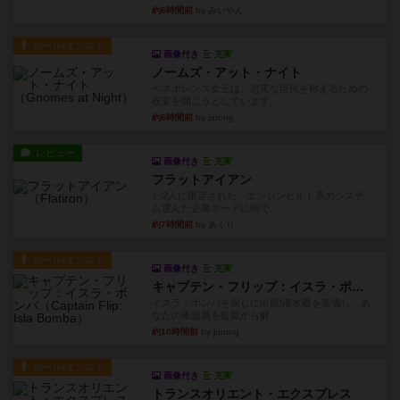
約6時間前
by みいやん
ルール/インスト
画像付き
充実
ノームズ・アット・ナイト
ベネボレンス女王は、忠実な臣民を称えるための
祝宴を開こうとしています。...
約6時間前
by jurong
レビュー
画像付き
充実
フラットアイアン
1~2人に限定された、エンジンビルド系のシステ
ム選んだ企業ボードに街で...
約7時間前
by あくり
ルール/インスト
画像付き
充実
キャプテン・フリップ：イスラ・ボンバ
イスラ・ボンバを探しに出航!潜水艦を装備し、あ
なたの乗組員を監獄から解...
約10時間前
by jurong
ルール/インスト
画像付き
充実
トランスオリエント・エクスプレス