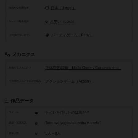
日本（Japan）
地域や文化圏など
お笑い（Joke）
ゲームの基本目的
パーティゲーム（Party）
その他のコンセプト
メカニクス
正体隠匿/隠蔽（Mafia Game / Concealment）
頻出するメカニクス
アクションゲーム（Action）
その他のメカニクスや仕組み
作品データ
トイレを汚したのは誰だ？
タイトル
Toire wo yogoshita noha dareda?
原題・英題表記
5人～8人
参加人数