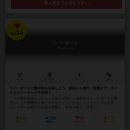
再入荷までお待ち下さい
14
No.
リバーボート
Riverboat
2～4人
90～120分
11件
リバーボートで農作物を出荷しよう。開拓から植付、収穫まで、タイ
ル上のワーカーが大活躍！
１９世紀初頭のミシシッピ州の川沿い。高性能のリバーボートの普
及が、この未開の土地に大きなチャンスをもたらそうとしています。
プレイヤーは新たな土地を開墾し、作物を植え、収穫し...
120
298
56
178
興味あり
経験あり
お気に入り
持ってる