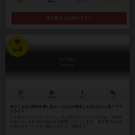
興味あり
経験あり
お気に入り
持ってる
再入荷までお待ち下さい
8
No.
アバロン
Abalone
2人用
30分前後
7歳～
7件
迫りくる玉の隊列を押し返せ！オセロの再来とも言われた人気アブス
トラクト
二人用アブストラクトゲーム。白と黒のプレイヤーに分かれ、六角形
のボードにそれぞれの色の玉を配置しプレイします。 各手番では自分
の色の玉を一マスずつ動かしますが、列単位で...