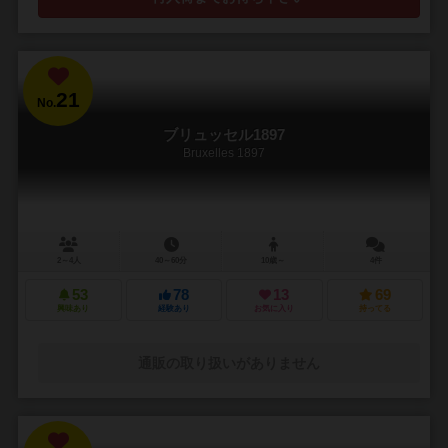
21
No.
ブリュッセル1897
Bruxelles 1897
2～4人
40～60分
10歳～
4件
53
78
13
69
興味あり
経験あり
お気に入り
持ってる
通販の取り扱いがありません