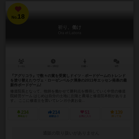
18
No.
祈り、働け
Ora et Labora
1～4人
60～180分
13歳～
6件
『アグリコラ』で数々の賞を受賞しドイツ・ボードゲームのトレンド
を塗り替えたウヴェ・ローゼンベルク渾身の2011年エッセン発表の最
新作ボードゲーム!
修道院長となって、牧師を働かせて勝利点を獲得していく中世の修道
院経営ゲーム はじめは自分の土地に丘陵と農場と修道院本館がありま
す。 ここに修道士を置いてレンガ小麦お金...
234
214
51
139
興味あり
経験あり
お気に入り
持ってる
通販の取り扱いがありません