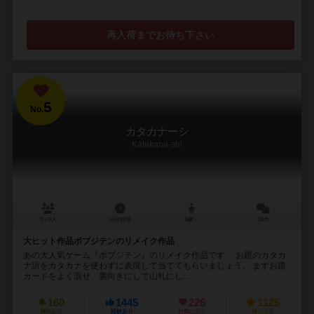
再入荷までお待ち下さい
5
No.
カタカナーシ
Katakana-shi
3～8人
15分前後
8歳～
29件
大ヒット作品ボブジテンのリメイク作品
あの大人気ゲーム『ボブジテン』のリメイク作品です。 お題のカタカ
ナ語をカタカナを使わずに表現して当ててもらいましょう。 まずお題
カードをよく混ぜ、裏向きにして山札にし...
160
1445
226
1125
興味あり
経験あり
お気に入り
持ってる