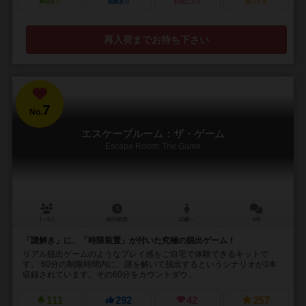
興味あり
経験あり
お気に入り
持ってる
再入荷までお待ち下さい
7
No.
エスケープルーム：ザ・ゲーム
Escape Room: The Game
1～5人
60分前後
16歳～
6件
「謎解き」に、「時限装置」が付いた究極の脱出ゲーム！
リアル脱出ゲームのようなプレイ感をご自宅で体験できるキットで
す。 60分の制限時間内に、謎を解いて脱出するというシナリオが3本
収録されています。その60分をカウントダウ...
111
292
42
257