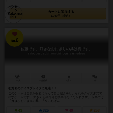
カートに追加する
1,760円（税込）
6
No.
佐藤です。好きなおにぎりの具は梅です。
satoudesu sukinaonigirinoguha umedesu
2～8人
20分前後
8歳～
3件
初対面のアイスブレイクに最適！！
このゲームは全員がお題に沿って自己紹介をし、それをクイズ形式で
出すゲームです。 大きく前半部分と後半部分に分かれます。 前半では
「好きなおにぎりの具」「今いちばん...
43
325
40
253