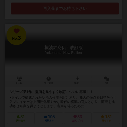
再入荷までお待ち下さい
3
No.
横濱紳商伝：改訂版
Yokohama: New Edition
2～4人
90分前後
12歳～
3件
シリーズ第1作、盤面を見やすく改訂、ついに再版！！
●タイルで構成された明治の横濱を駆け巡り、商人の頂点を目指そう！
各プレイヤーは文明開化華やかな時代の横濱の商人となり、商売を成
功させ名声を得ようとします。名声を得るために...
81
105
33
131
興味あり
経験あり
お気に入り
持ってる