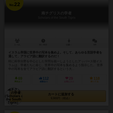
22
No.
南チグリスの学者
Scholars of the South Tigris
1～4人
60～90分
12歳～
5件
イスラム帝国に世界中の写本を集めよ。そして、あらゆる言語学者を
通して、アラビア語に翻訳するのだ！
特に科学分野を中心とした学問を統一しようとしたアッバース朝イス
ラムは、学者たちに命じ、世界中の写本を集めるよう指示した。 世界
中の写本を全てアラビア語に翻訳するという大...
69
112
29
118
興味あり
経験あり
お気に入り
持ってる
カートに追加する
9,900円（税込）