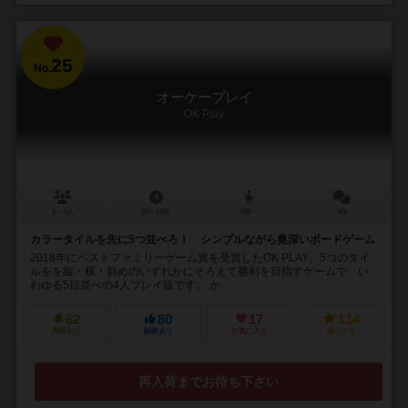
25
No.
オーケープレイ
OK Play
2～4人
10～15分
8歳～
4件
カラータイルを先に5つ並べろ！ シンプルながら奥深いボードゲーム
2018年にベストファミリーゲーム賞を受賞したOK PLAY。5つのタイ
ルをを縦・横・斜めのいずれかにそろえて勝利を目指すゲームで、い
わゆる5目並べの4人プレイ版です。 か...
62
80
17
114
興味あり
経験あり
お気に入り
持ってる
再入荷までお待ち下さい