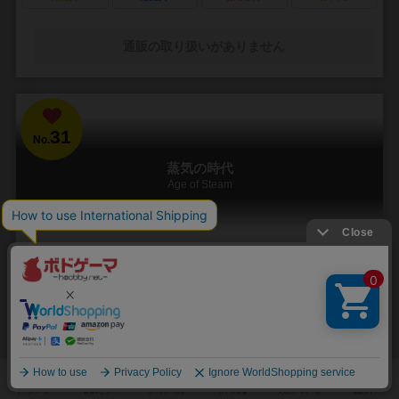
通販の取り扱いがありません
31
No.
蒸気の時代
Age of Steam
1～6人
120分前後
13歳～
11件
鉄道路線を引くのは楽し。経営は苦し！
2003年国際ゲーマーズ賞受賞！ プレイヤーは鉄道会社のオーナーと
なり、株を発行して資金を得、鉄道を建設し、列車を走らせ、都市か
ら都市へと商品を運搬します。 ...
397
544
153
303
興味あり
経験あり
お気に入り
持ってる