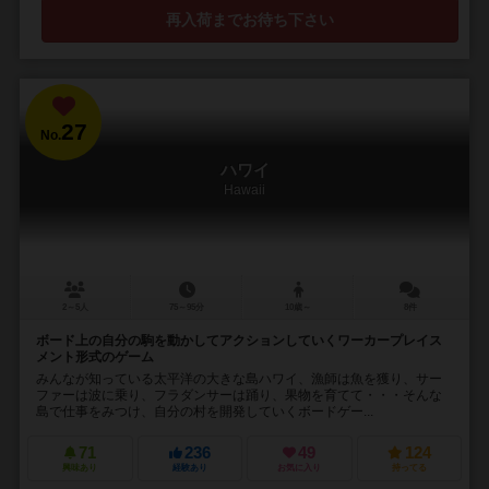
再入荷までお待ち下さい
27
No.
ハワイ
Hawaii
2～5人
75～95分
10歳～
8件
ボード上の自分の駒を動かしてアクションしていくワーカープレイス
メント形式のゲーム
みんなが知っている太平洋の大きな島ハワイ、漁師は魚を獲り、サー
ファーは波に乗り、フラダンサーは踊り、果物を育てて・・・そんな
島で仕事をみつけ、自分の村を開発していくボードゲー...
71
236
49
124
興味あり
経験あり
お気に入り
持ってる