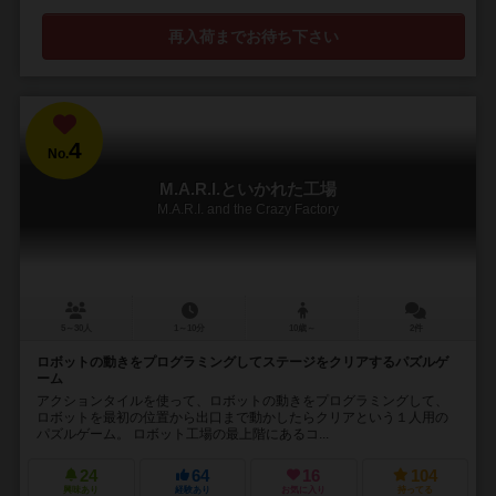
再入荷までお待ち下さい
4
No.
M.A.R.I.といかれた工場
M.A.R.I. and the Crazy Factory
5～30人
1～10分
10歳～
2件
ロボットの動きをプログラミングしてステージをクリアするパズルゲ
ーム
アクションタイルを使って、ロボットの動きをプログラミングして、
ロボットを最初の位置から出口まで動かしたらクリアという１人用の
パズルゲーム。 ロボット工場の最上階にあるコ...
24
64
16
104
興味あり
経験あり
お気に入り
持ってる