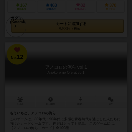
167
463
82
378
興味あり
経験あり
お気に入り
持ってる
カートに追加する
6,600円（税込）
12
No.
アノコロの俺ら vol.1
Anokoro no Orera: vol1
2～5人
15～30分
20歳～
7件
もういちど、アノコロの俺ら……
このゲームは、80年代・90年代に多感な青春時代を過ごした人たちに
向けたカードゲームです。 内容はとっても簡単。 このゲームには、
【アノコロの俺ら カード】全100種...