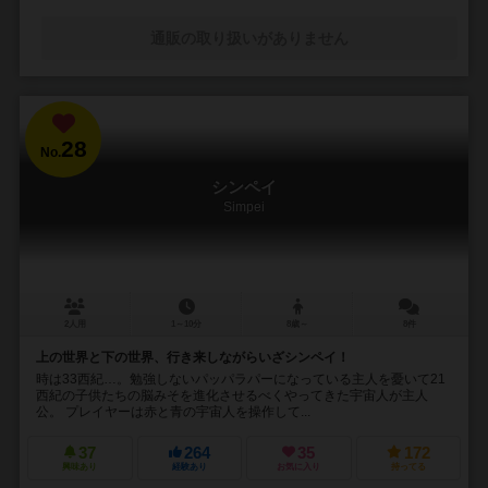
通販の取り扱いがありません
28
No.
シンペイ
Simpei
2人用
1～10分
8歳～
8件
上の世界と下の世界、行き来しながらいざシンペイ！
時は33西紀…。勉強しないパッパラパーになっている主人を憂いて21
西紀の子供たちの脳みそを進化させるべくやってきた宇宙人が主人
公。 プレイヤーは赤と青の宇宙人を操作して...
37
264
35
172
興味あり
経験あり
お気に入り
持ってる