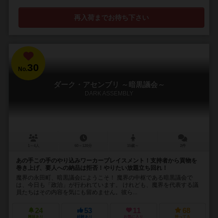
再入荷までお待ち下さい
30
No.
ダーク・アセンブリ ～暗黒議会～
DARK ASSEMBLY
1～4人
60～120分
15歳～
2件
あの手この手のやり込みワーカープレイスメント！支持者から貢物を
巻き上げ、要人への納品は拒否！やりたい放題立ち回れ！
魔界の永田町、暗黒議会にようこそ！ 魔界の中枢である暗黒議会で
は、今日も「政治」が行われています。 けれども、魔界を代表する議
員たちはその内容を気にも留めません。彼ら...
24
53
11
68
興味あり
経験あり
お気に入り
持ってる