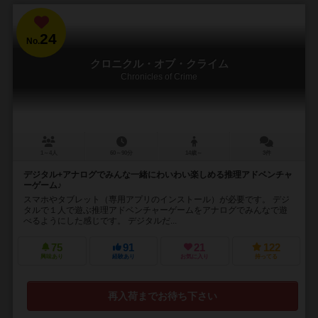
24
No.
クロニクル・オブ・クライム
Chronicles of Crime
1～4人
60～90分
14歳～
3件
デジタル+アナログでみんな一緒にわいわい楽しめる推理アドベンチャ
ーゲーム♪
スマホやタブレット（専用アプリのインストール）が必要です。 デジ
タルで１人で遊ぶ推理アドベンチャーゲームをアナログでみんなで遊
べるようにした感じです。 デジタルだ...
75
91
21
122
興味あり
経験あり
お気に入り
持ってる
再入荷までお待ち下さい