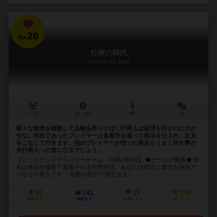
26
No.
行商の時代
Gyosho no Jidai
2～4人
30～45分
10歳～
6件
様々な都市を移動して品物を売りさばく行商人は経済を回すのに欠か
せない存在であったプレイヤーは各都市を巡って商品を仕入れ、注文
をこなして行きます。他のプレイヤーが売った商品もうまく回す事が
大行商人への道になるでしょう。
【ピックアンドデリバリーゲーム 行商の時代】 ◆ゲームの概要◆ 世
界は商品が陸路で運搬される行商時代、あなたは都市と都市を商品で
つなぐ行商人です。 複数の都市で商品を上...
69
141
35
109
興味あり
経験あり
お気に入り
持ってる