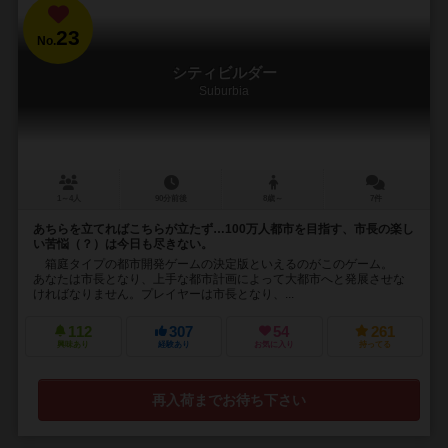
23
No.
シティビルダー
Suburbia
1～4人
90分前後
8歳～
7件
あちらを立てればこちらが立たず…100万人都市を目指す、市長の楽し
い苦悩（？）は今日も尽きない。
箱庭タイプの都市開発ゲームの決定版といえるのがこのゲーム。
あなたは市長となり、上手な都市計画によって大都市へと発展させな
ければなりません。プレイヤーは市長となり、...
112
307
54
261
興味あり
経験あり
お気に入り
持ってる
再入荷までお待ち下さい