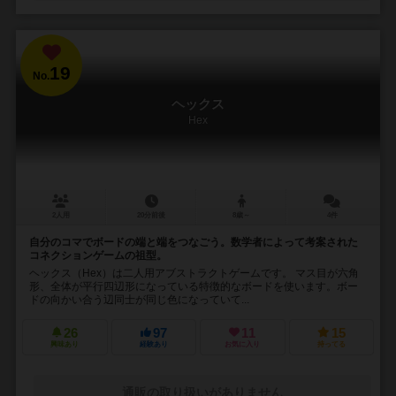
19
No.
ヘックス
Hex
2人用
20分前後
8歳～
4件
自分のコマでボードの端と端をつなごう。数学者によって考案された
コネクションゲームの祖型。
ヘックス（Hex）は二人用アブストラクトゲームです。 マス目が六角
形、全体が平行四辺形になっている特徴的なボードを使います。ボー
ドの向かい合う辺同士が同じ色になっていて...
26
97
11
15
興味あり
経験あり
お気に入り
持ってる
通販の取り扱いがありません