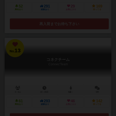
52
291
29
169
興味あり
経験あり
お気に入り
持ってる
再入荷までお待ち下さい
13
No.
コネクチーム
Connec'Team
3～6人
10～20分
8歳～
5件
61
293
46
142
興味あり
経験あり
お気に入り
持ってる