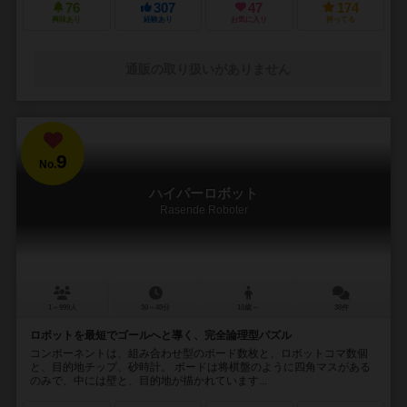
76
307
47
174
興味あり
経験あり
お気に入り
持ってる
通販の取り扱いがありません
9
No.
ハイパーロボット
Rasende Roboter
1～999人
30～40分
10歳～
38件
ロボットを最短でゴールへと導く、完全論理型パズル
コンポーネントは、組み合わせ型のボード数枚と、ロボットコマ数個
と、目的地チップ、砂時計。 ボードは将棋盤のように四角マスがある
のみで、中には壁と、目的地が描かれています...