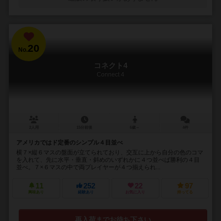
20
No.
コネクト4
Connect 4
2人用
15分前後
6歳～
4件
アメリカではド定番のシンプル４目並べ
横７×縦６マスの盤面が立てられており、交互に上から自分の色のコマ
を入れて、先に水平・垂直・斜めのいずれかに４つ並べば勝利の４目
並べ。７×６マスの中で両プレイヤーが４つ揃えられ...
11
252
22
97
興味あり
経験あり
お気に入り
持ってる
再入荷までお待ち下さい