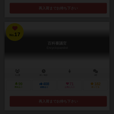
再入荷までお待ち下さい
17
No.
百科審議官
Encyclopaedist
3人用
20～30分
4件
99
408
71
182
興味あり
経験あり
お気に入り
持ってる
再入荷までお待ち下さい