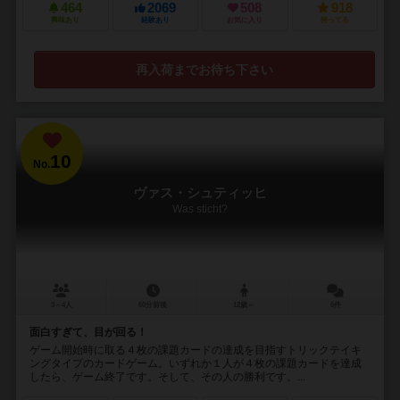
464
2069
508
918
興味あり
経験あり
お気に入り
持ってる
再入荷までお待ち下さい
10
No.
ヴァス・シュティッヒ
Was sticht?
3～4人
60分前後
12歳～
6件
面白すぎて、目が回る！
ゲーム開始時に取る４枚の課題カードの達成を目指すトリックテイキ
ングタイプのカードゲーム。いずれか１人が４枚の課題カードを達成
したら、ゲーム終了です。そして、その人の勝利です。...