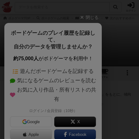
ログイン
閉じる
ボドゲーマTOP
ボードゲームの検索
フィンドルフ
次のおすすめボード
ボードゲームのプレイ履歴を記録し
て、
フィンドルフ
自分のデータを管理しませんか？
次のおすすめボードゲーム
約75,000人
がボドゲーマを利用中！
遊んだボードゲームを記録する
1
3
7
トップ
画像
動画
レビュー
カフェ
気になるゲームのレビューを読む
『フィンドルフ』が好きな方へのおすすめ
お気に入り作品・所有リストの共
このゲームのトップページで投票された「プレイ感の評価」をもとに、傾向
有
が近いボードゲームをランキング形式で紹介します。
※リストには一定の投票数がある作品のみを表示しています
ログイン / 会員登録（10秒）
Google
X
Apple
Facebook