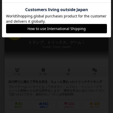
再入荷までお待ち下さい
16
No.
トランプ、トリックス、ゲーム！
Trump, Tricks, Game!
3～4人
30～45分
8歳～
5件
次の狩りに備えて手札を切る、ちょっと変わったトリックテイキング
プレイヤーはハンターとなってオオカミ・ムフロン・イノシシ・クマ
といった動物たちを狩る競争をします。 獲物を狩るにあたり4シーズン
で競うわけですが、最初の3シーズンは狩猟制限...
83
561
104
408
興味あり
経験あり
お気に入り
持ってる