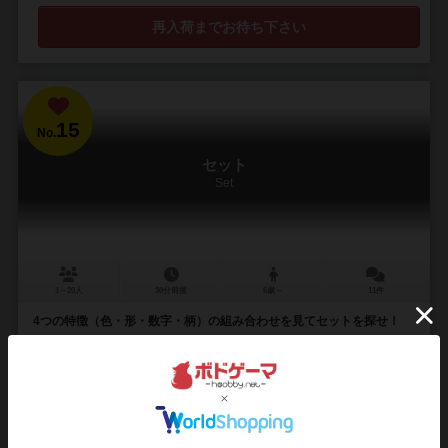
再入荷までお待ち下さい
15
No.
セット
Set
1～20人
30分前後
6歳～
11件
4つの特徴（色・形・数字・柄）の組み合わせを見てセットを探せ！
カードには、それぞれの属性を持つマークが描かれています。 1. 色
（紫、緑、赤） 2. 形（丸、菱形、波形） 3. 数（1、2、3） 4. 柄（塗り
つぶし、縞、透...
91
1057
154
449
興味あり
経験あり
お気に入り
持ってる