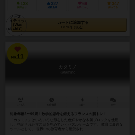
133
327
69
347
興味あり
経験あり
お気に入り
持ってる
カートに追加する
1,870円（税込）
11
No.
カタミノ
Katamino
1～2人
10分前後
3歳～
10件
対象年齢3〜99歳！数学的思考を鍛えるフランスの脳トレ！
「カタミノ」はいろいろな形をした色鮮やかな木製ブロックを使用
し、指定されたマス目を埋めていくパズルゲームです。 教育に最適な
ツールとして、 世界中の教育者から絶賛され...