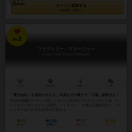
カートに追加する
6,600円（税込）
2
No.
ファクトリー・マネージャー
Power Grid: Factory Manager
2～5人
60分前後
12歳～
2件
「電力会社」を成功させたら、今度はその電力で「工場」経営せよ！
2010年国際ゲーマーズ賞ノミネート 2010年ゴールデンギーク賞（ス
トラテジーボードゲーム部門）ノミネート 今度は工場経営だ！ プ
レイヤーはそれぞれ自分の工場をも...
65
148
19
148
興味あり
経験あり
お気に入り
持ってる