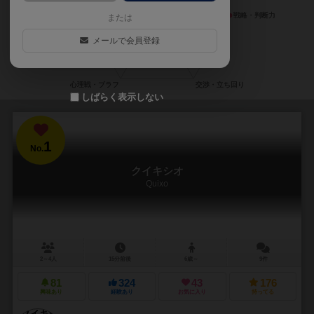
または
メールで会員登録
しばらく表示しない
1
No.
クイキシオ
Quixo
2～4人
15分前後
6歳～
9件
81
324
43
176
興味あり
経験あり
お気に入り
持ってる