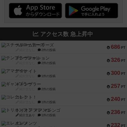
アクセス数 急上昇中
スチームローラーズ
686
PT
紹介文なし
2件の投稿
テンプテーション
326
PT
紹介文なし
2件の投稿
アマナイト
300
PT
紹介文なし
1件の投稿
ギャンブラー
257
PT
紹介文なし
2件の投稿
コレクト！
240
PT
紹介文なし
1件の投稿
トリオンフ ア マレンゴ
236
PT
紹介文あり
1件の投稿
エレメンツ
232
PT