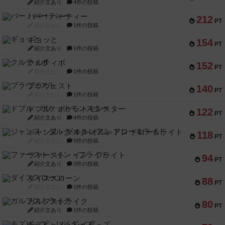
紹介文あり
4件の投稿
バー！パーティー
212
PT
紹介文なし
1件の投稿
ギョッと
154
PT
紹介文あり
1件の投稿
クルティボ
152
PT
紹介文なし
1件の投稿
ブラヴェスト
140
PT
紹介文なし
1件の投稿
ドブル：ポケットモンスター
122
PT
紹介文あり
4件の投稿
ジャンヌ・ダルク-オルレアン ドロー＆ライト
118
PT
紹介文なし
5件の投稿
ファースト・イン・フライト
94
PT
紹介文あり
3件の投稿
ダイススローン
88
PT
紹介文なし
1件の投稿
ガルフストライク
80
PT
紹介文あり
1件の投稿
モズビ－ズ・レイダ－ズ