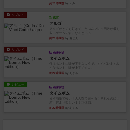
約21時間前
by くみ
リプレイ
充実
アルゴ
アルゴがとても好きで、たぶんプレイ回数が最も
多いゲームです。なんといっ...
約21時間前
by おとん
リプレイ
画像付き
タイムボム
僕はホントに嘘が下手なようで、すぐバレますみ
んなホント、嘘が上手ですよ...
約22時間前
by あまる
レビュー
画像付き
タイムボム
まず簡単で軽い！大人数で遊べる！それなのに小
箱！何より楽しい！！正体隠...
約22時間前
by あまる