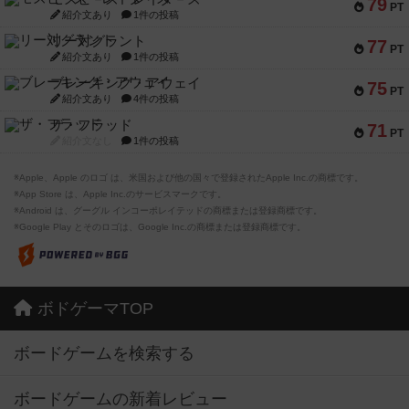
79
PT
紹介文あり
1件の投稿
リー対グラント
77
PT
紹介文あり
1件の投稿
ブレーキング・アウェイ
75
PT
紹介文あり
4件の投稿
ザ・フラッド
71
PT
紹介文なし
1件の投稿
※Apple、Apple のロゴ は、米国および他の国々で登録されたApple Inc.の商標です。
※App Store は、Apple Inc.のサービスマークです。
※Android は、グーグル インコーポレイテッドの商標または登録商標です。
※Google Play とそのロゴは、Google Inc.の商標または登録商標です。
ボドゲーマTOP
ボードゲームを検索する
ボードゲームの新着レビュー