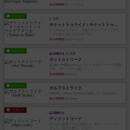
約12時間前
by ジェイとと
レビュー
充実
チケットトゥライド / チケットトゥライドアメリカ
デジタルソロプレイ。元祖チケライ？マップがた
くさん出てるからどれをプレ...
約14時間前
by おーちゃん
レビュー
画像付き
充実
ホットストリーク
星7軽〜中量級を中心にプレイするゲーマーの感想
です。ボードゲーム会にて...
約20時間前
by おとん
レビュー
ガルフストライク
1983年にVictory Gamesが出版した『Gulf Strik...
約21時間前
by Chaco
リプレイ
画像付き
ディジットコード
やっぱり論理ゲームは面白い。息子とリプレイし
ました。息子の勝ち。これリ...