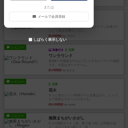
32分前
by くみ
または
レビュー
充実
メールで会員登録
宵と暁の呪文書
4/5点呪文を修得したり使い魔にトークンを捧げた
りして得点を増やしてい...
約3時間前
by ワタル
しばらく表示しない
レビュー
画像付き
充実
ワンラウンド
星5軽〜中量級を中心にプレイするゲーマーの感想
です。今回はボードゲーム...
約7時間前
by おとん
レビュー
充実
花火
ずっと前のドイツ年間ゲーム大賞ながら、シンプ
ルで簡単な小ゲームで今でも...
約10時間前
by tamio
レビュー
無限まちがいさがし
6つの場面カード（表、裏で違う絵）が何枚かあ
り、そのうち3つ選んで、同...