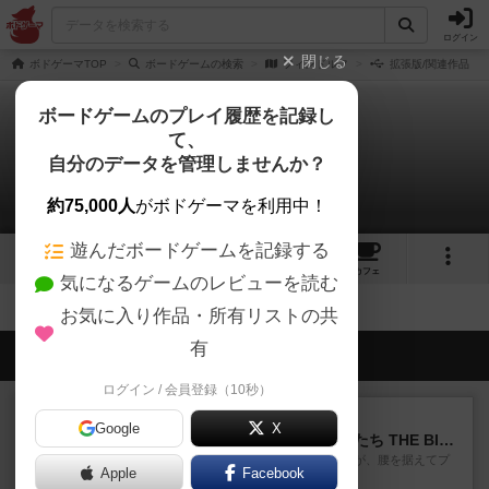
ログイン
閉じる
ボドゲーマTOP
ボードゲームの検索
フィンドルフ
拡張版/関連作品
ボードゲームのプレイ履歴を記録し
て、
フィンドルフ
自分のデータを管理しませんか？
拡張/関連作品 0件
約75,000人
がボドゲーマを利用中！
遊んだボードゲームを記録する
1
3
7
トップ
画像
動画
レビュー
カフェ
気になるゲームのレビューを読む
お気に入り作品・所有リストの共
有
会員の新しい投稿
ログイン / 会員登録（10秒）
レビュー
画像付き
Google
X
アグリコラ：牧場の動物たち THE BIG BOX
長らく積みゲーになってましたが、腰を据えてプ
Apple
Facebook
レイできましたのでやってみ...