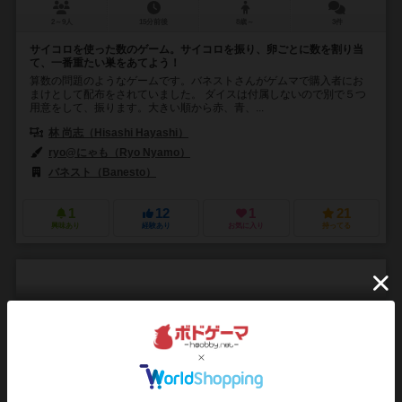
2～9人
15分前後
8歳～
3件
サイコロを使った数のゲーム。サイコロを振り、卵ごとに数を割り当
て、一番重たい巣をあてよう！
算数の問題のようなゲームです。バネストさんがゲムマで購入者にお
まけとして配布をされていました。 ダイスは付属しないので別で５つ
用意をして、振ります。大きい順から赤、青、...
林 尚志（Hisashi Hayashi）
ryo@にゃも（Ryo Nyamo）
バネスト（Banesto）
1
12
1
21
興味あり
経験あり
お気に入り
持ってる
ゾンビパニック
Dead Panic