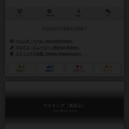
3～6人
30分前後
12歳～
0件
作品説明文の編集者を募集中
ヘニング・ペール（Henning Poehl）
マルクス・ビューロー（Markus Bülow）
スフィンクス出版（Sphinx Spieleverlag）
バネスト（Banesto）
4
3
2
4
興味あり
経験あり
お気に入り
持ってる
マネキング（真似王）
The Mimic King