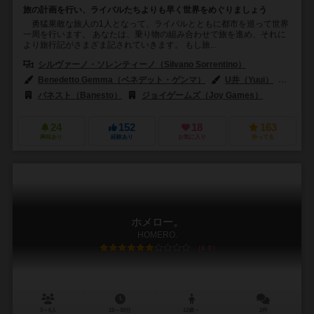
旅の計画を行い、ライバルたちよりも早く世界をめぐりましょう
勇猛果敢な旅人の1人となって、ライバルとともに都市を巡って世界
一周を行います。 あなたは、乗り物の組み合わせで旅を進め、それに
より旅行記がさまざま記されていきます。 もし旅...
シルヴァーノ・ソレンティーノ（Silvano Sorrentino）
Benedetto Gemma（ベネデット・ゲンマ）
U井（Yuui）
タン
バネスト（Banesto）
ジョイゲームズ（Joy Games）
24
152
18
163
興味あり
経験あり
お気に入り
持ってる
ホメロー。
HOMERO.
6.0
3～6人
15～30分
12歳～
2件