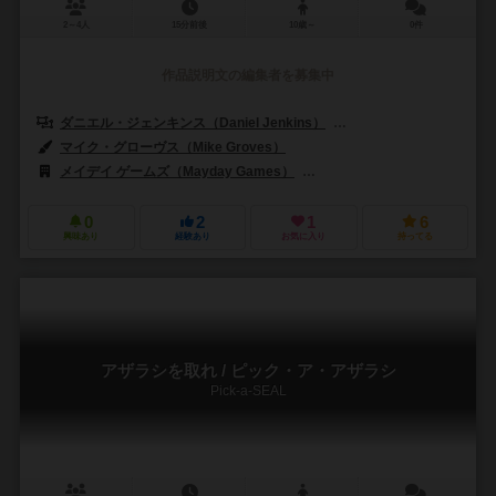
2～4人
15分前後
10歳～
0件
作品説明文の編集者を募集中
ダニエル・ジェンキンス（Daniel Jenkins）
クリストファー・ウリンコ（C
マイク・グローヴス（Mike Groves）
メイデイ ゲームズ（Mayday Games）
バネスト（Banesto）
0
2
1
6
興味あり
経験あり
お気に入り
持ってる
アザラシを取れ / ピック・ア・アザラシ
Pick-a-SEAL