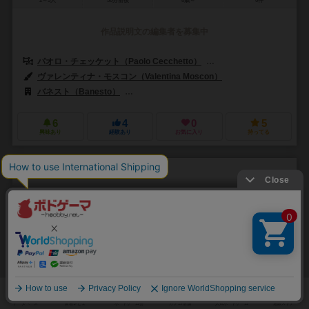
2～5人
50分前後
8歳～
0件
作品説明文の編集者を募集中
パオロ・チェッケット（Paolo Cecchetto）
シモーネ・ルチアーニ（Sim
ヴァレンティナ・モスコン（Valentina Moscon）
バネスト（Banesto）
クラニオ・クリエーションズ（Cranio Creati
6
4
0
5
興味あり
経験あり
お気に入り
持ってる
オートマチックフロンティア
Automatic Frontier
2～4人
60分前後
12歳～
0件