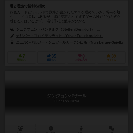
運と理論で勝利を掴め
四色カードとワイルドで数字が書かれたマスを埋めていき、得点を競
う！ サイコロ版もあるが、運に左右されすぎてゲーム性がどうなのと
感じる方はいるはず。 場札手札で数字が分かる...
シュテフェン・ベンドルフ（Steffen Benndorf）
ラインハルト・シュタウ
オリバー・フロイデンライヒ（Oliver Freudenreich）
サンドラ・フレウ
ニュルンベルガー・シュピールカーテン出版（Nürnberger-Spielkarten-V
7
35
0
39
興味あり
経験あり
お気に入り
持ってる
ダンジョンバザール
Dungeon Bazar