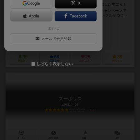
Google
X
自転車ロードレースのヒルクライムステージをテーマにしたすごろく
本商品は、2016年7月にゲームストア・バネスト様のキャンペーンで
配布された同名ポストカードゲームの製品版です。 シンプルかつロー
Apple
Facebook
ドレースらしいルールに変わりはありませ...
または
fullkawa
Haruka Yamashiro
メールで会員登録
サイコロ堂
バネスト（Banesto）
39
66
25
36
興味あり
経験あり
お気に入り
持ってる
しばらく表示しない
ズーポリス
Zoopolice
6.0
3～4人
20分前後
8歳～
2件