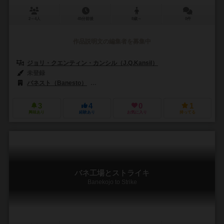
2～4人
45分前後
8歳～
0件
作品説明文の編集者を募集中
ジョリ・クエンティン・カンシル（J.Q.Kansil）
未登録
バネスト（Banesto）
イーグルグリフォン（Eagle Gryphon）
3
4
0
1
興味あり
経験あり
お気に入り
持ってる
バネ工場とストライキ
Banekojo to Strike