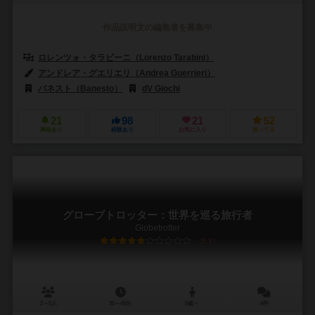
作品説明文の編集者を募集中
ロレンツォ・タラビーニ（Lorenzo Tarabini）
アンドレア・グエリエリ（Andrea Guerrieri）
バネスト（Banesto）
dV Giochi
21
98
21
52
興味あり
経験あり
お気に入り
持ってる
グローブトロッター：世界を巡る旅行者
Globetrotter
5.7
2～5人
30～40分
8歳～
4件