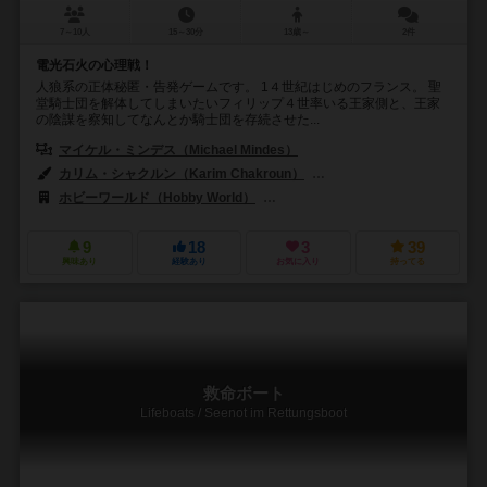
7～10人
15～30分
13歳～
2件
電光石火の心理戦！
人狼系の正体秘匿・告発ゲームです。 1４世紀はじめのフランス。 聖
堂騎士団を解体してしまいたいフィリップ４世率いる王家側と、王家
の陰謀を察知してなんとか騎士団を存続させた...
マイケル・ミンデス（Michael Mindes）
カリム・シャクルン（Karim Chakroun）
ロブ・ランディ（Rob Lu
ホビーワールド（Hobby World）
コイゲームズ (KOI GAMES)
9
18
3
39
興味あり
経験あり
お気に入り
持ってる
救命ボート
Lifeboats / Seenot im Rettungsboot