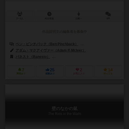
2～5人
45分前後
12歳～
0件
作品説明文の編集者を募集中
ベン・ピンチバック（Ben Pinchback）
マット・リドル（Matt Ridd
アダム・マクアイヴァー（Adam P. McIver）
バネスト（Banesto）
イーグルグリフォン（Eagle Gryphon）
7
25
2
14
興味あり
経験あり
お気に入り
持ってる
壁のなかの鼠
The Rats in the Walls