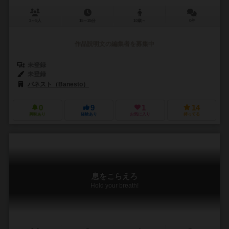
3～5人
15～25分
10歳～
0件
作品説明文の編集者を募集中
未登録
未登録
バネスト（Banesto）
0
9
1
14
興味あり
経験あり
お気に入り
持ってる
息をこらえろ
Hold your breath!