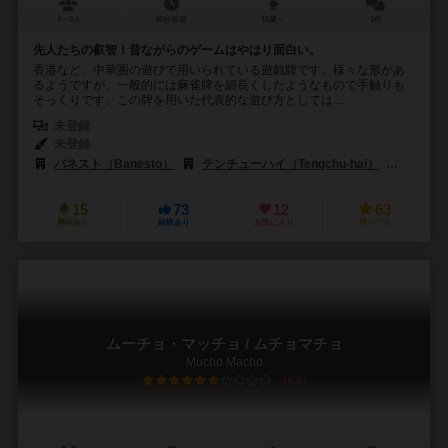
4～8人
45分前後
10歳～
1件
先人たちの叡智！昔ながらのゲームはやはり面白い。
香港など、中華圏の遊びで用いられている遊戯牌です。様々な形があ
るようですが、一般的には麻雀牌を細長くしたようなもので手触りも
そっくりです。この牌を用いた代表的な遊び方としては...
未登録
未登録
バネスト（Banesto）
テンチューハイ（Tengchu-hai）
イースト
15
73
12
63
興味あり
経験あり
お気に入り
持ってる
ムーチョ・マッチョ / ムチョマチョ
Mucho Macho
6.0