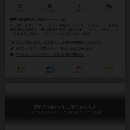
3～5人
20～30分
10歳～
1件
優秀な建築家のためのカードゲーム
1628年：イタリアのルッカ市。裕福なファミリーたちが、より豪奢な
娯楽施設の建設や、市の城壁の補強に血道をあげていた。それによっ
て最も名声を高めたファミリーの功績だけが、市議...
アレッサンドロ・ズッキーニ（Alessandro Zucchini）
ギアンパオロ・デロッシー（Gianpaolo Derossi）
ヴァレリア・ルオンゴ
アバッカスシュピール（ABACUSSPIELE）
ディーブイ・ジョーキ（dV
10
76
7
96
興味あり
経験あり
お気に入り
持ってる
潜乳Breakers 乳に潜む女たち！
Sennyu Breakers: Chichi ni hisomu onnatachi