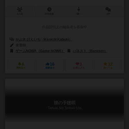
2人用
30分前後
7歳～
0件
作品説明文の編集者を募集中
かぶき けんいち（Kenichi Kabuki）
未登録
ゲームNOWA（Game NOWA）
バネスト（Banesto）
6
16
1
12
興味あり
経験あり
お気に入り
持ってる
狸の手毬唄
Tanuki No Temari Uta