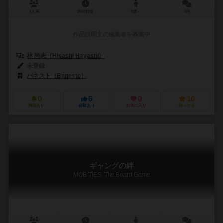
1人用
20分前後
8歳～
0件
作品説明文の編集者を募集中
林 尚志（Hisashi Hayashi）
未登録
バネスト（Banesto）
0
6
0
10
興味あり
経験あり
お気に入り
持ってる
ギャングの絆
MOB TIES: The Board Game