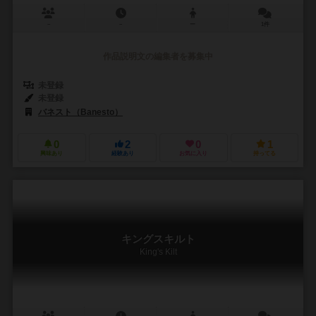
－
－
ー
1件
作品説明文の編集者を募集中
未登録
未登録
バネスト（Banesto）
0
2
0
1
興味あり
経験あり
お気に入り
持ってる
キングスキルト
King's Kilt