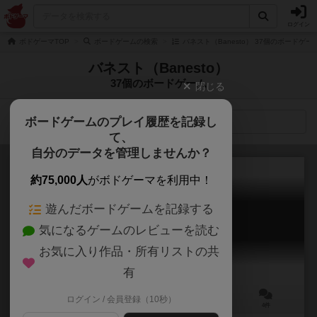
ログイン
ボドゲーマTOP
ボードゲームの検索
バネスト（Banesto） 37個のボードゲー
バネスト（Banesto）
37個のボードゲーム
閉じる
ボードゲームのプレイ履歴を記録し
検索メニュー
て、
自分のデータを管理しませんか？
約75,000人
がボドゲーマを利用中！
遊んだボードゲームを記録する
ダイスロードレース
気になるゲームのレビューを読む
The Dice Road Race
6.0
お気に入り作品・所有リストの共
有
ログイン / 会員登録（10秒）
2～6人
10～15分
8歳～
4件