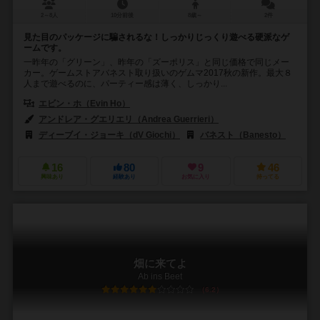
2～8人
10分前後
8歳～
2件
見た目のパッケージに騙されるな！しっかりじっくり遊べる硬派なゲ
ームです。
一昨年の「グリーン」、昨年の「ズーポリス」と同じ価格で同じメー
カー。ゲームストアバネスト取り扱いのゲムマ2017秋の新作。最大８
人まで遊べるのに、パーティー感は薄く、しっかり...
エビン・ホ（Evin Ho）
アンドレア・グエリエリ（Andrea Guerrieri）
ディーブイ・ジョーキ（dV Giochi）
バネスト（Banesto）
16
80
9
46
興味あり
経験あり
お気に入り
持ってる
畑に来てよ
Ab ins Beet
6.2