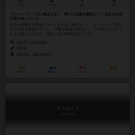
2～4人
30～45分
8歳～
1件
スコットランド王に俺はなる！ 周りの氏族を蹴落として頂点を目指
す勢力争いゲーム
自分の所属する氏族のカードを王位に就けるべく、ピラミッドの底辺
から頂点を目指すゲーム。 手番は複雑な事はなく、下の段からカード
を上に繰り上げるか、5枚だけある影響力カードを...
ゴルド!（Gorudo!)
未登録
バネスト（Banesto）
4
5
0
6
興味あり
経験あり
お気に入り
持ってる
クラカトア
Krakatoa