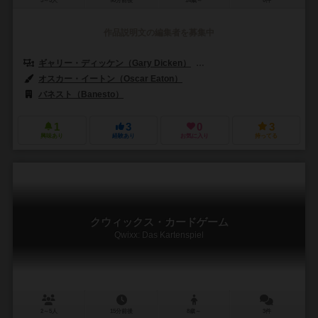
3～5人
90分前後
14歳～
0件
作品説明文の編集者を募集中
ギャリー・ディッケン（Gary Dicken）
スティーブ・ケンダル（Steve
オスカー・イートン（Oscar Eaton）
バネスト（Banesto）
1
3
0
3
興味あり
経験あり
お気に入り
持ってる
クウィックス・カードゲーム
Qwixx: Das Kartenspiel
2～5人
15分前後
8歳～
3件