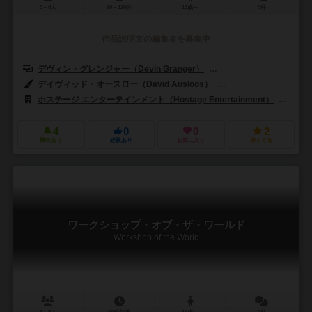
3～6人
90～120分
13歳～
0件
作品説明文の編集者を募集中
デヴィン・グレンジャー（Devin Granger）
ネイサン・アイザック（Na
デイヴィッド・オースロー（David Ausloos）
ネイサン・アイザック（N
ホステージ エンターテインメント（Hostage Entertainment）
バネ
4
0
0
2
興味あり
経験あり
お気に入り
持ってる
ワークショップ・オブ・ザ・ワールド
Workshop of the World