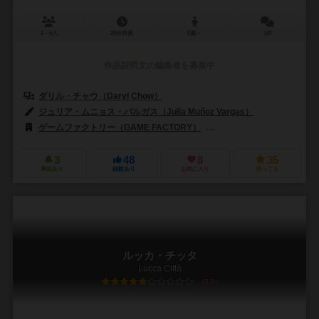
2～5人
20分前後
8歳～
1件
作品説明文の編集者を募集中
ダリル・チャウ（Daryl Chow）
ジュリア・ムニョス・バルガス（Julia Muñoz Vargas）
ゲームファクトリー（GAME FACTORY）
ゲームストア・バネスト
3
48
8
35
興味あり
経験あり
お気に入り
持ってる
ルッカ・チッタ
Lucca Città
5.9