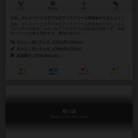
2～6人
30分前後
6歳～
0件
さあ、クレイジーとカラフルなアイスクリーム対決をやりましょう！
さあ、クレイジーとカラフルなアイスクリーム対決をやりましょう！
プレイヤーの皆は、小さいなアイスクリームのお店の店長です、自分
のユニークな味を用意する、勝負を決めろ！ ...
チェン・ポーチャオ（Chen Po-Chiao）
チェン・ポーチャオ（Chen Po-Chiao）
桌遊鬍子（POKI Design）
スワン・パンアジア（Swan Panasia Co
3
11
1
7
興味あり
経験あり
お気に入り
持ってる
狼の血
Blood of the Werewolf