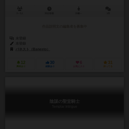
3～5人
30分前後
15歳～
1件
作品説明文の編集者を募集中
未登録
未登録
バネスト（Banesto）
12
30
6
31
興味あり
経験あり
お気に入り
持ってる
陰謀の聖堂騎士
Templar Intrigue