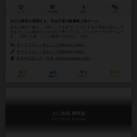
4～9人
10分前後
10歳～
1件
自分の陣営を推理する、司会不要の軽量級人狼ゲーム
ある人狼の一族が、人間として生きていこうとする人間派と獣として
生きていく人狼派とに分かれて争っている、というテーマのゲームで
す。 人間と人狼、二つの陣営に分かれて、自分...
チー＝ファン・チェン（Chih-Fan Chen）
チー＝ファン・チェン（Chih-Fan Chen）
ホモサピエンス・ラボ（Homosapiens Lab）
バネスト（Banesto
2
8
1
14
興味あり
経験あり
お気に入り
持ってる
かに将棋 標準版
Kani Shogi: Regular