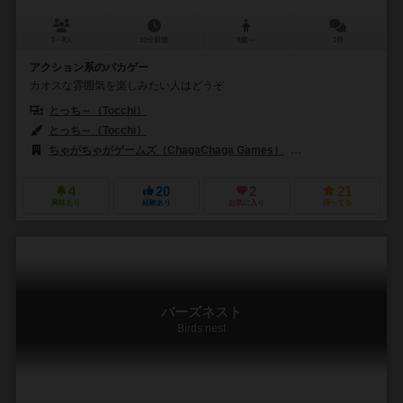
3～8人
10分前後
8歳～
1件
アクション系のバカゲー
カオスな雰囲気を楽しみたい人はどうぞ
とっち～（Tocchi）
とっち～（Tocchi）
ちゃがちゃがゲームズ（ChagaChaga Games）
バネスト（Banest
4
20
2
21
興味あり
経験あり
お気に入り
持ってる
バーズネスト
Birds nest