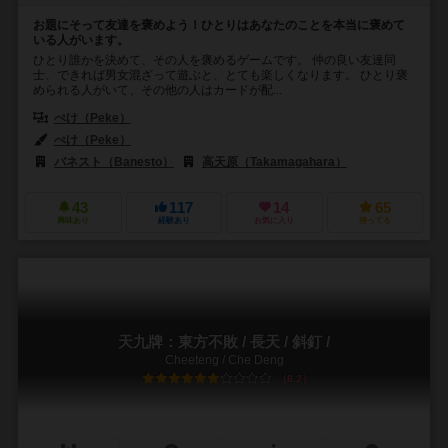
お題にそって友達を褒めよう！ひとりはあなたのことを本当に褒めて
いる人がいます。
ひとり誰かを決めて、その人を褒めるゲームです。 仲の良い友達同
士、できれば男女混ざって遊ぶと、とても楽しくなります。 ひとり褒
められる人がいて、その他の人はカードが配...
ぺけ（Peke）
ぺけ（Peke）
バネスト（Banesto）
高天原（Takamagahara）
43
117
14
65
興味あり
経験あり
お気に入り
持ってる
天九牌：東方不敗 / 長天 / 斜釘 /
Cheeteng / Che Deng
6.2