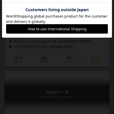
2～6人
90分前後
13歳～
1件
作品説明文の編集者を募集中
J.D.ウィット（J.D.Witt）
ビクター・ペレス・コルベッラ（Víctor Pérez Corbella）
ファイアサイドゲームズ（Fireside games）
バネスト（Banesto）
14
9
1
19
興味あり
経験あり
お気に入り
持ってる
狸神家の一族
Tanugamike no Ichizoku