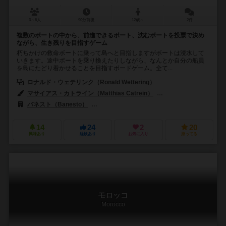
3～6人
90分前後
12歳～
2件
複数のボートの中から、前進できるボート、沈むボートを投票で決め
ながら、生き残りを目指すゲーム
朽ちかけの救命ボートに乗って島へと目指しますがボートは浸水して
いきます。途中ボートを乗り換えたりしながら、なんとか自分の船員
を島にたどり着かせることを目指すボードゲーム。全て...
ロナルド・ウェテリンク（Ronald Wettering）
マサイアス・カトライン（Matthias Catrein）
ヴォルフガング・シュタイ
バネスト（Banesto）
アルゲントゥム出版（Argentum Verlag）
14
24
2
20
興味あり
経験あり
お気に入り
持ってる
モロッコ
Morocco