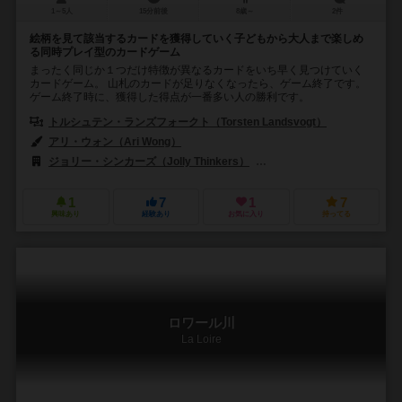
1～5人
15分前後
8歳～
2件
絵柄を見て該当するカードを獲得していく子どもから大人まで楽しめ
る同時プレイ型のカードゲーム
まったく同じか１つだけ特徴が異なるカードをいち早く見つけていく
カードゲーム。 山札のカードが足りなくなったら、ゲーム終了です。
ゲーム終了時に、獲得した得点が一番多い人の勝利です。
トルシュテン・ランズフォークト（Torsten Landsvogt）
アリ・ウォン（Ari Wong）
ジョリー・シンカーズ（Jolly Thinkers）
バネスト（Banesto）
1
7
1
7
興味あり
経験あり
お気に入り
持ってる
ロワール川
La Loire