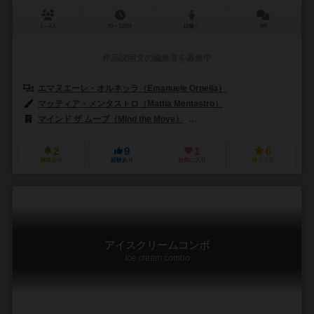
1～4人
90～120分
10歳～
0件
作品説明文の編集者を募集中
エマヌエーレ・オルネッラ（Emanuele Ornella）
マッティア・メンタストロ（Mattia Mentastro）
マインド ザ ムーブ（Mind the Move）
イースタリ ゲームズ（Ystari
2
9
1
6
興味あり
経験あり
お気に入り
持ってる
アイスクリームコンボ
Ice cream combo