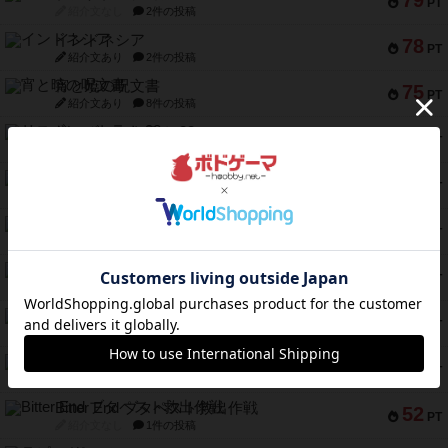
79
PT
紹介文なし
2件の投稿
インドネシア
78
PT
紹介文あり
2件の投稿
宵と暁の呪文書
75
PT
紹介文あり
8件の投稿
リスボン・トラム 28
73
PT
紹介文あり
9件の投稿
アマナイト
73
PT
紹介文なし
1件の投稿
ブラヴェスト
66
PT
紹介文なし
1件の投稿
スペクタキュラー
60
PT
紹介文なし
1件の投稿
スモールワールド
59
PT
紹介文あり
13件の投稿
ギャンブラー
58
PT
紹介文なし
2件の投稿
Bitter End ブタペスト救出作戦
52
PT
紹介文なし
1件の投稿