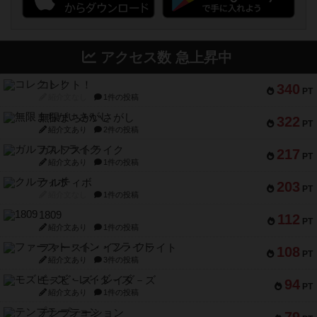
アクセス数 急上昇中
コレクト！
340
PT
紹介文なし
1件の投稿
無限まちがいさがし
322
PT
紹介文あり
2件の投稿
ガルフストライク
217
PT
紹介文あり
1件の投稿
クルティボ
203
PT
紹介文なし
1件の投稿
1809
112
PT
紹介文あり
1件の投稿
ファースト・イン・フライト
108
PT
紹介文あり
3件の投稿
モズビ－ズ・レイダ－ズ
94
PT
紹介文あり
1件の投稿
テンプテーション