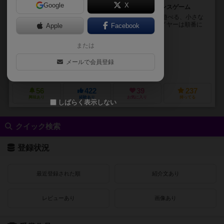
Google
X
小さな木のブロックを積み上げるルールの簡単なバランスゲーム
「スプラッシュ！」は、2人から6人用の、家族でも遊べる、小さな
木のブロックを積み上げるバランスゲームです。プレイヤーは順番に
Apple
Facebook
塔を崩さないようにブロックを1個ずつ積み上げてい...
または
マリー・フォート（Marie Fort）
ウィルフリード・フォート（Wilfried
ナタリア・ゼレニーナ（Natalia Zelenina）
メールで会員登録
999ゲームズ（999 Games）
ブレインゲームズ（Brain Games）
56
422
39
237
興味あり
経験あり
お気に入り
持ってる
しばらく表示しない
クイック検索
登録状況
最近登録された順
紹介文あり
レビューあり
画像あり