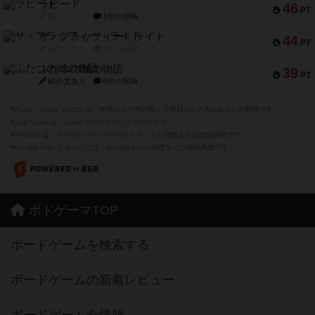
ラピード
46
PT
紹介文なし
1件の投稿
ザ・フラッフィー・ライト
44
PT
紹介文なし
0件の投稿
ふたつの城の物語
39
PT
紹介文あり
6件の投稿
※Apple、Apple のロゴ は、米国および他の国々で登録されたApple Inc.の商標です。
※App Store は、Apple Inc.のサービスマークです。
※Android は、グーグル インコーポレイテッドの商標または登録商標です。
※Google Play とそのロゴは、Google Inc.の商標または登録商標です。
ボドゲーマTOP
ボードゲームを検索する
ボードゲームの新着レビュー