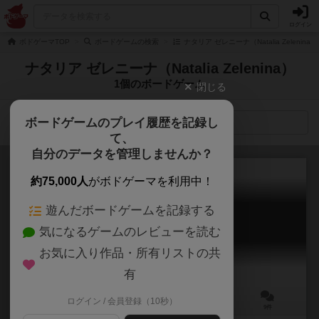
ログイン
ボドゲーマTOP
ボードゲームの検索
ナタリア ゼレニーナ（Natalia Zelenin
ナタリア ゼレニーナ（Natalia Zelenina）
1個のボードゲーム
閉じる
ボードゲームのプレイ履歴を記録し
検索メニュー
て、
自分のデータを管理しませんか？
約75,000人
がボドゲーマを利用中！
遊んだボードゲームを記録する
スプラッシュ！
気になるゲームのレビューを読む
Splash!
5.8
お気に入り作品・所有リストの共
有
ログイン / 会員登録（10秒）
2～6人
15分前後
6歳～
9件