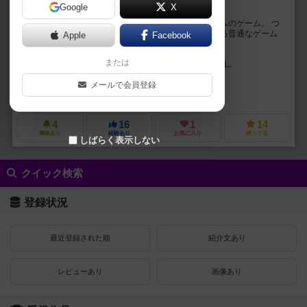
Google
X
サイバーパンクx拡大再生産！っぽいゲーム笑
サイバーパンクのイラストと拡大再生産っぽいシステムのゲーム。 つ
まらなくはないが、面白いかといわれると・・・となる普通なゲーム
Apple
Facebook
笑 見た目か新作なら何でも派の人向け。
または
マルティーノ・シアチエラ（Martino Chiacchiera）
ロベルト・コルベリ
ヤン・ティセロン（Yann Tisseron）
メールで会員登録
ディーブイ・ジョーキ（dV Giochi）
DVゲームズ（DV Games）
4
16
1
14
興味あり
経験あり
お気に入り
持ってる
しばらく表示しない
クイック検索
登録状況
最近登録された順
紹介文あり
レビューあり
画像あり