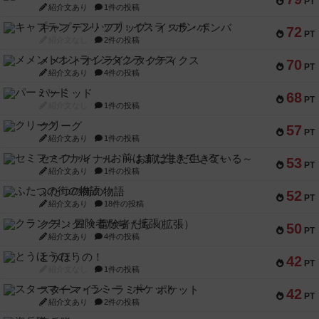
PT
紹介文あり
1件の投稿
キャプテン・フリップ：イスラ・ボンバ
72
PT
紹介文なし
2件の投稿
メメントオンラインタクティクス
70
PT
紹介文あり
4件の投稿
パーミッド
68
PT
紹介文なし
1件の投稿
クリーグ
57
PT
紹介文あり
1件の投稿
セミファイナル ～お前はまだ生きている～
53
PT
紹介文あり
1件の投稿
ふたつの街の物語
52
PT
紹介文あり
18件の投稿
クランク! ：冒険者たち（拡張）
50
PT
紹介文あり
4件の投稿
とうほうの！
42
PT
紹介文なし
1件の投稿
スターマイン・ラミー ポケット
42
PT
紹介文あり
2件の投稿