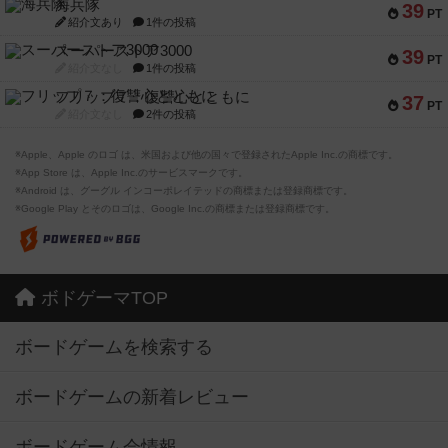
海兵隊
39
PT
紹介文あり
1件の投稿
スーパーストア3000
39
PT
紹介文なし
1件の投稿
フリップ７：復讐心とともに
37
PT
紹介文なし
2件の投稿
※Apple、Apple のロゴ は、米国および他の国々で登録されたApple Inc.の商標です。
※App Store は、Apple Inc.のサービスマークです。
※Android は、グーグル インコーポレイテッドの商標または登録商標です。
※Google Play とそのロゴは、Google Inc.の商標または登録商標です。
ボドゲーマTOP
ボードゲームを検索する
ボードゲームの新着レビュー
ボードゲーム会情報