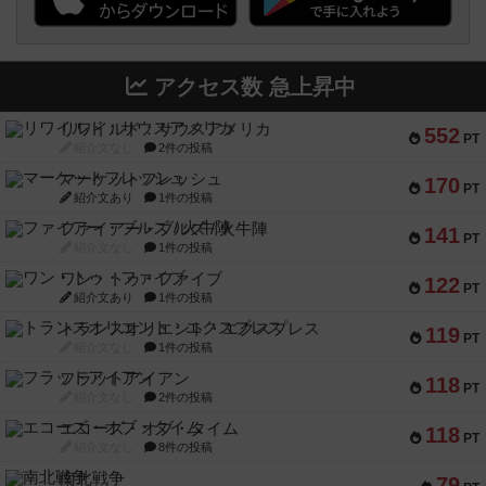
アクセス数 急上昇中
リワイルド：サウスアメリカ
552
PT
紹介文なし
2件の投稿
マーケットフレッシュ
170
PT
紹介文あり
1件の投稿
ファイアー・ブルズ / 火牛陣
141
PT
紹介文なし
1件の投稿
ワン・トゥ・ファイブ
122
PT
紹介文あり
1件の投稿
トランスオリエント・エクスプレス
119
PT
紹介文なし
1件の投稿
フラットアイアン
118
PT
紹介文なし
2件の投稿
エコーズ・オブ・タイム
118
PT
紹介文なし
8件の投稿
南北戦争
79