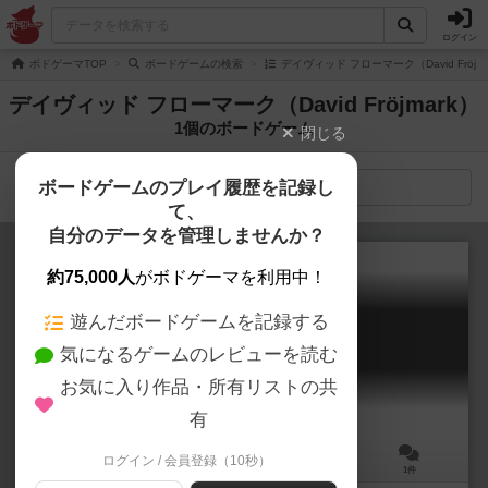
ログイン
ボドゲーマTOP
ボードゲームの検索
デイヴィッド フローマーク（David Fröj
デイヴィッド フローマーク（David Fröjmark）
1個のボードゲーム
閉じる
ボードゲームのプレイ履歴を記録し
検索メニュー
て、
自分のデータを管理しませんか？
約75,000人
がボドゲーマを利用中！
遊んだボードゲームを記録する
カタリスト
気になるゲームのレビューを読む
Catalyst
お気に入り作品・所有リストの共
有
ログイン / 会員登録（10秒）
2～4人
20～40分
10歳～
1件