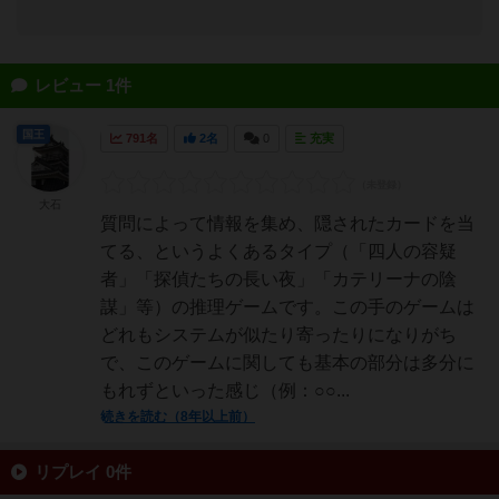
レビュー 1件
国王
791名
2名
0
充実
大石
質問によって情報を集め、隠されたカードを当
てる、というよくあるタイプ（「四人の容疑
者」「探偵たちの長い夜」「カテリーナの陰
謀」等）の推理ゲームです。この手のゲームは
どれもシステムが似たり寄ったりになりがち
で、このゲームに関しても基本の部分は多分に
もれずといった感じ（例：○○...
続きを読む（8年以上前）
リプレイ 0件