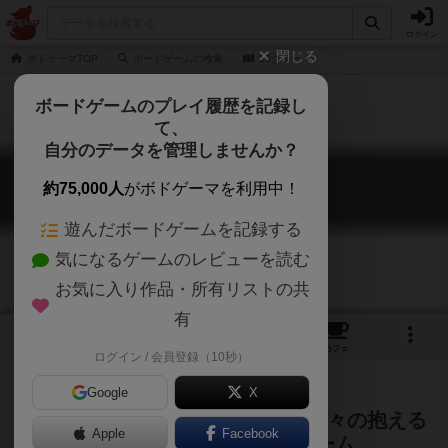
ログイン
閉じる
ボドゲーマTOP
ボードゲームの検索
13クルー
ボードゲームのプレイ履歴を記録し
て、
自分のデータを管理しませんか？
13クルー
約75,000人
がボドゲーマを利用中！
13 Clues
遊んだボードゲームを記録する
気になるゲームのレビューを読む
お気に入り作品・所有リストの共
有
1
1
2
トップ
画像
動画
レビュー
カフェ
ログイン / 会員登録（10秒）
Google
X
プレイ人数×事件。誰よりも早く各々の抱える
Apple
Facebook
事件の解決を目指す競争系推理ゲーム。