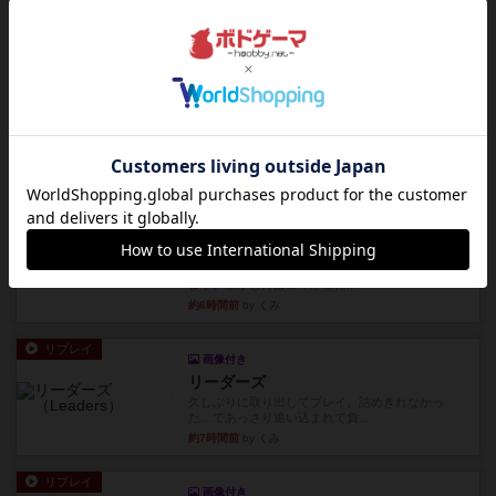
レビュー
アズール：シントラのステンドグラス
大好きなアズールシリーズ。ステンドグラスを作
っていきます✨1部より自由...
約5時間前
by しんたろ
レビュー
エクスペディション：世界を巡る冒険
クラマー氏の不朽の名作。新しいボードゲームほ
どおもしろいはず？いいえ。...
約6時間前
by 田中昌平
レビュー
スライプ
メインコマ一つサブコマ四つでそれぞれプレイし
ます。動かし方はコマか壁に...
約6時間前
by くみ
リプレイ
画像付き
リーダーズ
久しぶりに取り出してプレイ。詰めきれなかっ
た…であっさり追い込まれて負...
約7時間前
by くみ
リプレイ
画像付き