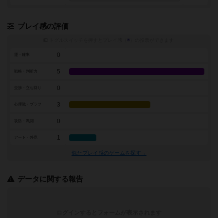
プレイ感の評価
トグルスイッチを押すとプレイ感（
※
）の投票ができます
0
運・確率
5
戦略・判断力
0
交渉・立ち回り
3
心理戦・ブラフ
0
攻防・戦闘
1
アート・外見
似たプレイ感のゲームを探す→
データに関する報告
ログインするとフォームが表示されます