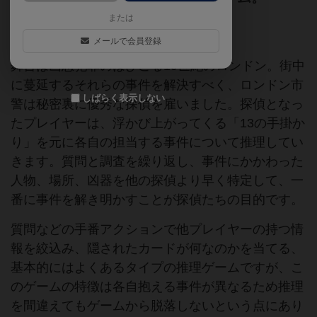
または
13の手掛かり
メールで会員登録
舞台は凶悪犯罪のはびこる19世紀のロンドン。街中
に蔓延するそれらの事件を解決すべく、ロンドン市
しばらく表示しない
警は秘密裏に優秀な探偵を雇いました。探偵となっ
たプレイヤーは、浮かび上がってくる「13の手掛か
り」を元に各自の担当する事件について推理してい
きます。質問と調査を繰り返し、事件にかかわった
人物、場所、凶器を他の探偵より早く特定して、一
番に事件を解き明かすことが探偵たちの目的です。
質問などの手番アクションで他プレイヤーの持つ情
報を絞込み、隠されたカードが何なのかを当てる、
基本的にはよくあるタイプの推理ゲームですが、こ
のゲームの特徴は各自抱える事件が異なるため推理
を間違えてもゲームから脱落しないという点にあり