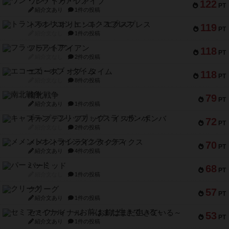
ワン・トゥ・ファイブ
122
PT
紹介文あり
1件の投稿
トランスオリエント・エクスプレス
119
PT
紹介文なし
1件の投稿
フラットアイアン
118
PT
紹介文なし
2件の投稿
エコーズ・オブ・タイム
118
PT
紹介文なし
8件の投稿
南北戦争
79
PT
紹介文あり
1件の投稿
キャプテン・フリップ：イスラ・ボンバ
72
PT
紹介文なし
2件の投稿
メメントオンラインタクティクス
70
PT
紹介文あり
4件の投稿
パーミッド
68
PT
紹介文なし
1件の投稿
クリーグ
57
PT
紹介文あり
1件の投稿
セミファイナル ～お前はまだ生きている～
53
PT
紹介文あり
1件の投稿