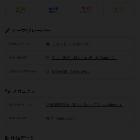
18
69
14
17
興味あり
経験あり
お気に入り
持ってる
テーマ/フレーバー
ミステリー（Mystery）
世界観/基本テーマ
近世～近代（Modern / Early Modern）
舞台の時代背景
探偵/刑事（Detective）
主要登場人物/職業や生物
メカニクス
正体隠匿/隠蔽（Mafia Game / Concealment）
頻出するメカニクス
推理（Deduction）
情報の扱い方等
作品データ