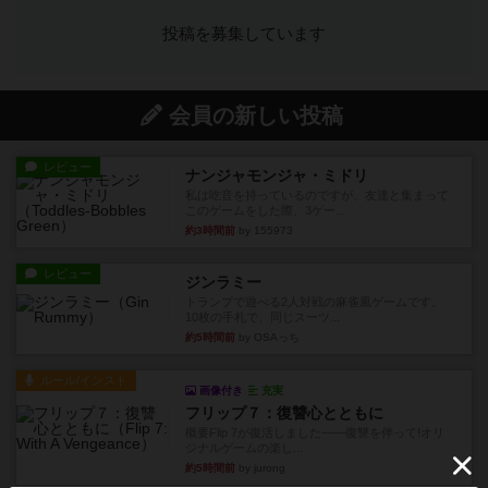
投稿を募集しています
会員の新しい投稿
レビュー
ナンジャモンジャ・ミドリ
私は吃音を持っているのですが、友達と集まって
このゲームをした際、3ゲー...
約3時間前
by 155973
レビュー
ジンラミー
トランプで遊べる2人対戦の麻雀風ゲームです。
10枚の手札で、同じスーツ...
約5時間前
by OSAっち
ルール/インスト
画像付き
充実
フリップ７：復讐心とともに
概要Flip 7が復活しました――復讐を伴って!オリ
ジナルゲームの楽し...
約5時間前
by jurong