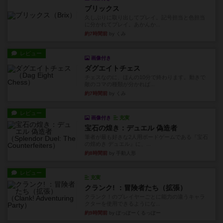
ブリックス
久しぶりに取り出してプレイ。記号担当と色担当
に分かれてプレイ。あかんか...
約7時間前
by くみ
レビュー
画像付き
ダグエイトチェス
チェスなのに、ほんの10分で終わります。動きで
敵のコマの種類が分かれば...
約7時間前
by くみ
レビュー
画像付き
充実
宝石の煌き：デュエル 偽造者
筆者が最も好きな2人用ボードゲームである『宝石
の煌めき デュエル』に、...
約8時間前
by 手動人形
レビュー
充実
クランク! ：冒険者たち（拡張）
クランク！のプレイヤーごとに能力の違うキャラ
クターを使用できるようにな...
約9時間前
by ぽっぽーくるっぽー