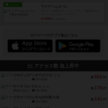
レビュー
ワイアームスパン
初プレイの感想です。ウイングスパン履修済のコ
メントとなります。ウイング...
約9時間前
by daisdice
ボドゲーマのアプリ版はこちら
アクセス数 急上昇中
リワイルド：サウスアメリカ
552
PT
紹介文なし
2件の投稿
マーケットフレッシュ
170
PT
紹介文あり
1件の投稿
ファイアー・ブルズ / 火牛陣
141
PT
紹介文なし
1件の投稿