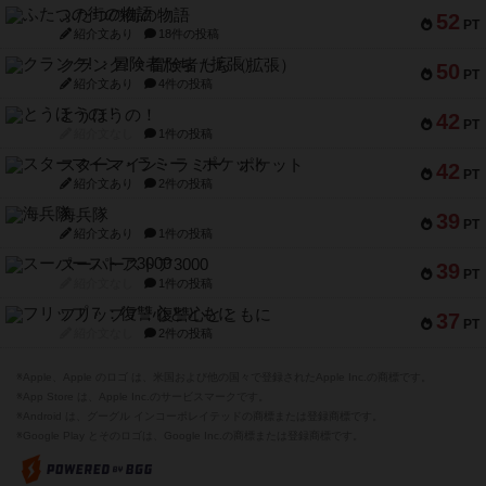
ふたつの街の物語
52
PT
紹介文あり
18件の投稿
クランク! ：冒険者たち（拡張）
50
PT
紹介文あり
4件の投稿
とうほうの！
42
PT
紹介文なし
1件の投稿
スターマイン・ラミー ポケット
42
PT
紹介文あり
2件の投稿
海兵隊
39
PT
紹介文あり
1件の投稿
スーパーストア3000
39
PT
紹介文なし
1件の投稿
フリップ７：復讐心とともに
37
PT
紹介文なし
2件の投稿
※Apple、Apple のロゴ は、米国および他の国々で登録されたApple Inc.の商標です。
※App Store は、Apple Inc.のサービスマークです。
※Android は、グーグル インコーポレイテッドの商標または登録商標です。
※Google Play とそのロゴは、Google Inc.の商標または登録商標です。