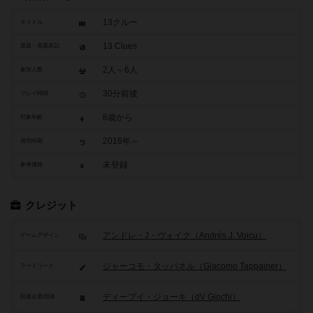
13クルー
タイトル
13 Clues
原題・英題表記
2人～6人
参加人数
30分前後
プレイ時間
8歳から
対象年齢
2016年～
発売時期
未登録
参考価格
クレジット
アンドレ・J・ヴォイク（Andrés J. Voicu）
ゲームデザイン
ジャーコモ・タッパネル（Giacomo Tappainer）
アートワーク
ディーブイ・ジョーキ（dV Giochi）
関連企業/団体