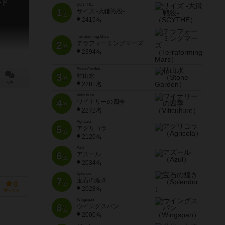
ルド
SCYTHE
1
サイズ -大鎌戦役-
位
2415名
Terraforming Mars
2
テラフォーミングマーズ
位
2394名
Stone Garden
3
枯山水
位
0件
2281名
Viticulture
4
ワイナリーの四季
位
2272名
Agricola
5
アグリコラ
位
2120名
Azul
6
アズール
位
2034名
Splendor
7
宝石の煌き
位
0
2028名
持ってる
Wingspan
8
ウイングスパン
位
2006名