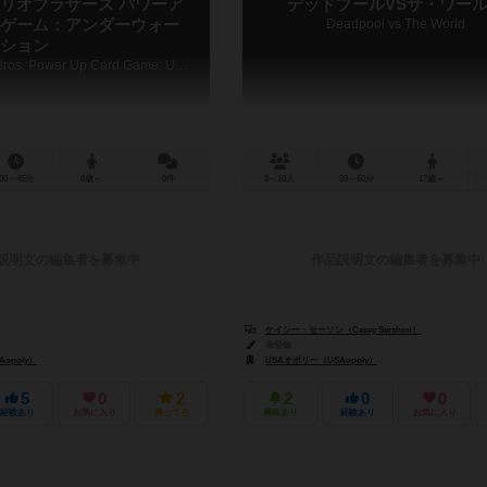
リオブラザーズ パワーア
デッドプールVSザ・ワー
ゲーム：アンダーウォー
Deadpool vs The World
ション
Super Mario Bros. Power Up Card Game: Underwater Edition
30～45分
8歳～
0件
3～10人
30～60分
17歳～
説明文の編集者を募集中
作品説明文の編集者を募集中
ケイシー・セーソン（Casey Sershon）
未登録
opoly）
USAオポリー（USAopoly）
5
0
2
2
0
0
経験あり
お気に入り
持ってる
興味あり
経験あり
お気に入り