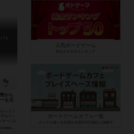
バト
人気ボードゲーム
総合おすすめランキング
1件
勢から
ーを元
のキャラク
ボードゲームカフェ一覧
を守るデッ
クターにな
ボドゲが遊べる店舗を全国500店舗以上掲載中
reative）
カミ・マンデル（Kami Mandell）
アンドリュー・ウルフ（Andrew Wolf）
）