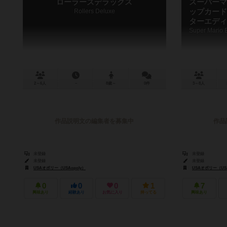
ローラーズデラックス
スーパーマ
Rollers Deluxe
ップカード
ターエディ
2～6人
－
8歳～
0件
3～8人
作品説明文の編集者を募集中
作品
未登録
未登録
未登録
未登録
USAオポリー（USAopoly）
USAオポリー（USA
0
0
0
1
7
興味あり
経験あり
お気に入り
持ってる
興味あり