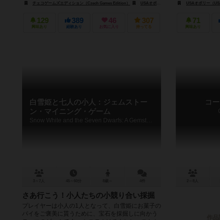
チェコゲームズエディション（Czech Games Edition）
USAオポリー（USAopoly）
USAオポリー（USA
129
389
46
307
71
興味あり
経験あり
お気に入り
持ってる
興味あり
白雪姫と七人の小人：ジェムストー
コー
ン・マイニング・ゲーム
Snow White and the Seven Dwarfs: A Gemstone Mining Game
3～7人
45～60分
8歳～
4件
2～8人
さあ行こう！小人たちの小競り合い採掘
プレイヤーは小人の1人となって、白雪姫にお菓子の
パイをご褒美に貰うために、宝石を採掘しに向かう
作品