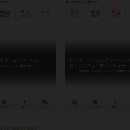
opoly）
USAオポリー（USAopoly）
162
32
56
53
38
11
経験あり
お気に入り
持ってる
興味あり
経験あり
お気に入り
ドネーム：マーベル
サノス・ライジング：アベンジ
Codenames: Marvel
ズ・インフィニティ・ウォー
Thanos Rising: Avengers Infinity 
15分前後
8歳～
1件
2～4人
60～90分
10歳～
説明文の編集者を募集中