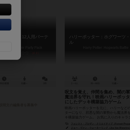
ーション：12人用パーテ
ハリーポッター：ホグワーツ・
ル
ations: 12 Player Party Pack
Harry Potter: Hogwarts Battle
6.3
30分前後
12歳～
2件
2～4人
30～60分
11歳～
呪文を覚え、仲間を集め、闇の軍
魔法界を守れ！映画ハリーポッタ
にしたデッキ構築協力ゲーム
説明文の編集者を募集中
映画ハリーポッターを元に、ハリーなど
ターになり、邪悪な闇の軍勢から魔法界
キ構築協力ゲーム。 お気に入りのキャラ
り強力な呪文をマスターしたり、仲...
フォレスト・プルザン・クリエイティブ（Forrest-Pruzan C
ジョー・ヴァン・ウォーターリング（Joe Van Wetering