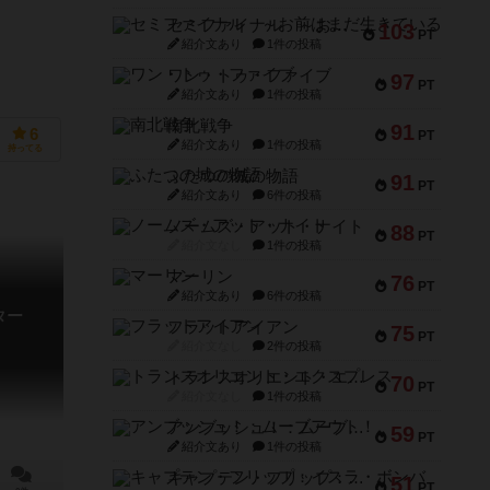
セミファイナル ～お前はまだ生きている～
103
PT
紹介文あり
1件の投稿
ワン・トゥ・ファイブ
97
PT
紹介文あり
1件の投稿
南北戦争
91
6
PT
紹介文あり
1件の投稿
持ってる
ふたつの城の物語
91
PT
紹介文あり
6件の投稿
ノームズ・アット・ナイト
88
PT
紹介文なし
1件の投稿
マーリン
76
PT
紹介文あり
6件の投稿
ター
フラットアイアン
75
PT
紹介文なし
2件の投稿
トランスオリエント・エクスプレス
70
PT
紹介文なし
1件の投稿
アンブッシュ！：ムーブアウト！
59
PT
紹介文あり
1件の投稿
キャプテン・フリップ：イスラ・ボンバ
51
PT