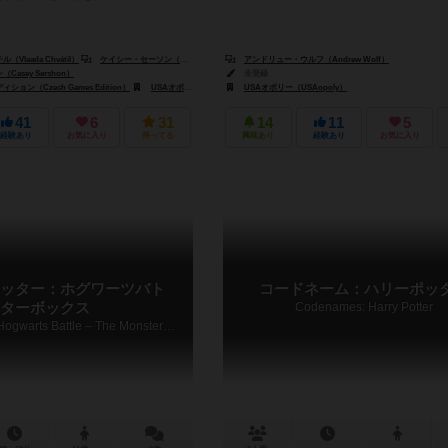
Andrew Wolf）
laada Chvátil）
ケイシー・セーソン（Casey Sershon）
アンドリュー・ウルフ（Andrew Wolf）
asey Sershon）
未登録
ョン（Czech Games Edition）
USAオポリー（USAopoly）
USAオポリー（USAopoly）
41
6
31
14
11
5
経験あり
お気に入り
持ってる
興味あり
経験あり
お気に入り
ッター：ホグワーツバト
コードネーム：ハリーポッ
ターボックス
Codenames: Harry Potter
Harry Potter: Hogwarts Battle – The Monster Box of Monsters Expansion