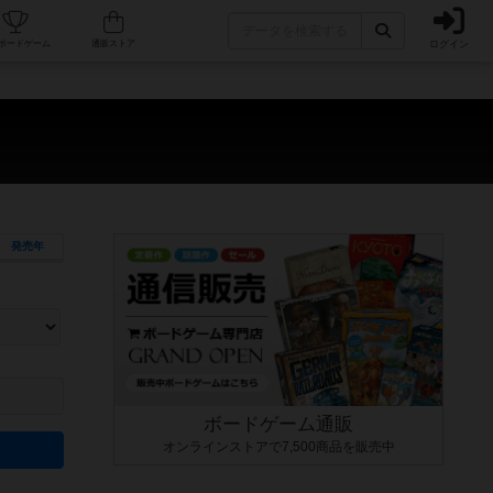
ログイン
カフェ/店舗
人気ボードゲーム
通販ストア
発売年
ます。マニュアルを読む時間や参加者へのルール説明時間は含まれていないため、初めて遊
できるよう、中世ファンタジー・クッキング・海賊同士の対決など、ゲームコンセプトを絞
にボードゲームに慣れている方向けの絞込機能です。例えば「ダイスロール」はランダム値
ボードゲーム通販
オンラインストアで7,500商品を販売中