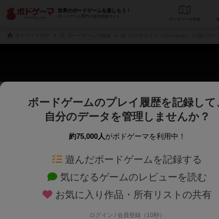
世界のボードゲームを楽しもう！
ボードゲーム専門の総合情報サイト
データベース
検
ボドゲーマTOP
ボードゲームの検索
USAオポリー（USAopoly） 21個のボ
ボードゲームのプレイ履歴を記録して
さくさく表示
じっくり表示
自分のデータを管理しませんか？
商品名、商品説明文、デザイナー名、テーマ名、メカニクス名を対象にフリー
ゲームデザイナー名を指定して
フリーワード
ゲームデザイナー
約75,000人
がボドゲーマを利用中！
遊んだボードゲームを記録する
対象年齢を指定します。
世界観や登場人
対象年齢
テーマ/フレー
気になるゲームのレビューを読む
お気に入り作品・所有リストの共有
ログイン / 会員登録（10秒）