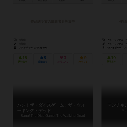
2～8人
90分前後
8歳～
0件
2～4人
作品説明文の編集者を募集中
作品
未登録
カミ・マンデル（Kam
未登録
カミ・マンデル（Kam
USAオポリー（USAopoly）
USAオポリー（USA
15
8
3
9
10
興味あり
経験あり
お気に入り
持ってる
興味あり
バン！ザ・ダイスゲーム：ザ・ウォ
マンチキ
ーキング・デッド
Mun
Bang! The Dice Game: The Walking Dead