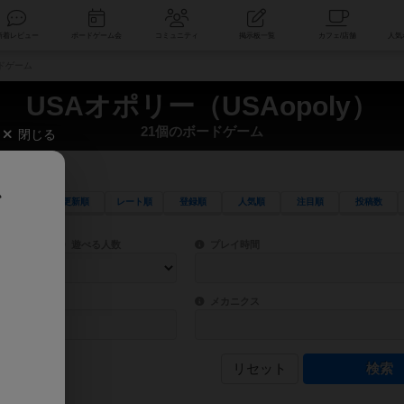
索
新着レビュー
ボードゲーム会
コミュニティ
掲示板一覧
ードゲーム
USAオポリー（USAopoly）
21個のボードゲーム
閉じる
、
更新順
レート順
登録順
人気順
注目順
投稿数
ワード検索ができます。
検索できます。
プレイ対象人数に含まれるボードゲームを指定します。
目安となる所要時間を指定することができ
遊べる人数
プレイ時間
物などモチーフ・ストーリーを指定することができます。直感的にゲームシステムを理解
ゲーム性を構成するコアシステムです。主
バー
メカニクス
リセット