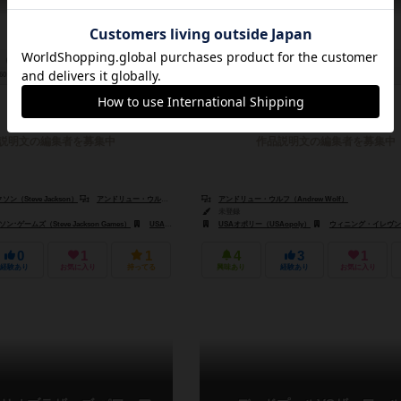
60～90分
10歳～
0件
2～7人
120～240分
18歳～
説明文の編集者を募集中
作品説明文の編集者を募集中
（Steve Jackson）
アンドリュー・ウルフ（Andrew Wolf）
アンドリュー・ウルフ（Andrew Wolf）
未登録
･ゲームズ（Steve Jackson Games）
USAオポリー（USAopoly）
USAオポリー（USAopoly）
ウィニング・イレヴン・プロダクション（Winning E
0
1
1
4
3
1
経験あり
お気に入り
持ってる
興味あり
経験あり
お気に入り