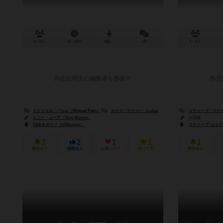
3～8人
15～30分
8歳～
1件
3～6人
作品説明文の編集者を募集中
作品
ミヒャエル・パルム（Michael Palm）
ルカス・ツァッハ（Lukas Zach）
スティーブ・ジャクソン
トニー・ムーア（Tony Moore）
未登録
USAオポリー（USAopoly）
スティーブ･ジャクソン
3
2
1
1
1
興味あり
経験あり
お気に入り
持ってる
興味あり