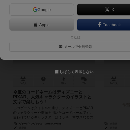
Google
X
Apple
Facebook
コードネーム ：ディズニー ファミリ
テレストレ
または
ーエディション
ィーパック
メールで会員登録
Codenames: Disney Family Edition
Telestr
6.1
しばらく表示しない
2～8人
－
8歳～
7件
4～12人
今度のコードネームはディズニーと
PIXAR。人気キャラクターのイラストと
文字で楽しもう！
作品
このゲームはタイトルの通り、ディズニーとPIXAR
のキャラクターや場面を用いたコードネームです。
使われているキャラクターはミッキーマウスなどの
往年のキャラクターからアナと...
ヴラーダ・フヴァチル（Vlaada Chvátil）
未登録
未登録
未登録