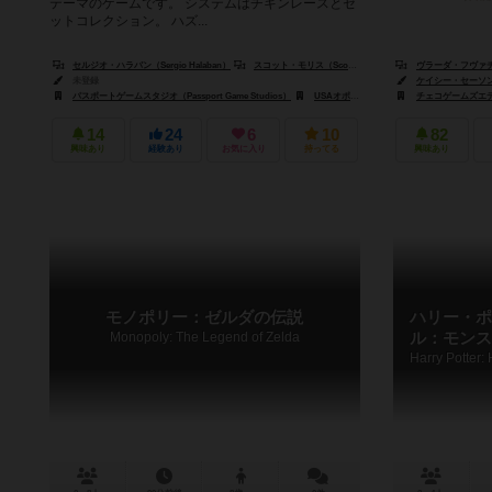
テーマのゲームです。 システムはチキンレースとセ
ットコレクション。 ハズ...
セルジオ・ハラバン（Sergio Halaban）
スコット・モリス（Scott Morris）
アンドリュー・ウルフ（
ヴラーダ・フヴァチル（V
未登録
ケイシー・セーソン（C
パスポートゲームスタジオ（Passport Game Studios）
USAオポリー（USAopoly）
チェコゲームズエディシ
14
24
6
10
82
興味あり
経験あり
お気に入り
持ってる
興味あり
モノポリー：ゼルダの伝説
ハリー・ポ
Monopoly: The Legend of Zelda
ル：モンス