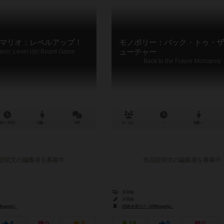
マリオ：レベルアップ！
モノポリー：バック・トゥ・ザ
ario: Level Up! Board Game
ューチャー
Back to the Future Monopoly
10～30分
8歳～
0件
2～6人
－
8歳～
説明文の編集者を募集中
作品説明文の編集者を募集中
未登録
未登録
opoly）
USAオポリー（USAopoly）
USAオポリー（USAopoly）