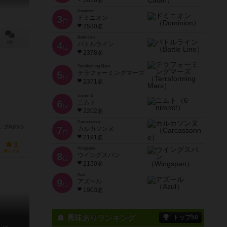
3616名
Dominion
3
ドミニオン
位
2530名
Battle Line
0件
4
バトルライン
位
2378名
Terraforming Mars
5
テラフォーミングマーズ
位
2371名
6 nimmt!
6
ニムト
位
2202名
Carcassonne
leven Productions）
ウィニング・ムーブズ・フランス（Winning Moves France）
7
カルカソンヌ
位
2191名
3
Wingspan
持ってる
8
ウイングスパン
位
2150名
Azul
9
アズール
位
1903名
興味ありランキング
トップ50