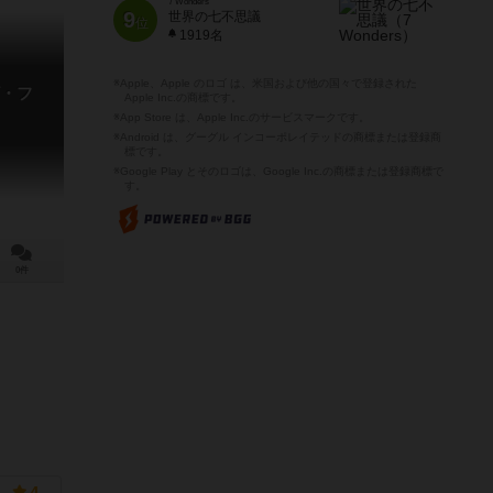
7 Wonders
9
世界の七不思議
位
1919名
※Apple、Apple のロゴ は、米国および他の国々で登録された
・フ
Apple Inc.の商標です。
※App Store は、Apple Inc.のサービスマークです。
※Android は、グーグル インコーポレイテッドの商標または登録商
標です。
※Google Play とそのロゴは、Google Inc.の商標または登録商標で
す。
0件