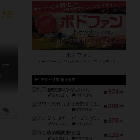
20
持ってる
ボドファン
ボードゲームに特化したクラウドファンディング
ャー
War
アクセス数 急上昇中
無限まちがいさがし
574
PT
紹介文あり
2件の投稿
リワイルド：サウスアメリカ
389
PT
紹介文なし
2件の投稿
1件
アンダー・ザ・テーブラー
378
PT
紹介文あり
1件の投稿
宵と暁の呪文書
133
PT
紹介文あり
8件の投稿