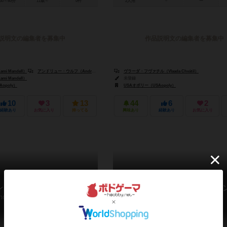
30～60分
11歳～
0件
2人用
－
ー
説明文の編集者を募集中
作品説明文の編集者を募集中
i Mandell）
アンドリュー・ウルフ（Andrew Wolf）
ヴラーダ・フヴァチル（Vlaada Chvátil）
i Mandell）
未登録
opoly）
USAオポリー（USAopoly）
10
3
13
44
6
2
経験あり
お気に入り
持ってる
興味あり
経験あり
お気に入り
ン・アドベンチャータイム
リスク ゲームオブスロー
chkin Adventure Time
Risk: Game of Thrones