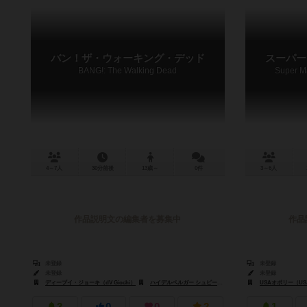
バン！ザ・ウォーキング・デッド
スーパー
BANG!: The Walking Dead
Super M
4～7人
30分前後
13歳～
0件
3～6人
作品説明文の編集者を募集中
作品
未登録
未登録
未登録
未登録
ディーブイ・ジョーキ（dV Giochi）
ハイデルベルガー シュピーレ出版（Heidelberger Spieleverlag）
USAオポリー（USA