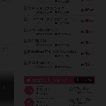
0件
紹介文なし
2件の投稿
ガルフストライク
46
PT
紹介文あり
1件の投稿
エコーズ・オブ・タイム
45
PT
紹介文なし
8件の投稿
スカルキング
45
PT
紹介文あり
12件の投稿
海兵隊
45
PT
紹介文あり
1件の投稿
9
Bitter End ブタペスト救出作戦
持ってる
45
PT
紹介文なし
1件の投稿
ドコジャン
42
PT
紹介文あり
10件の投稿
お気に入りランキング
トップ50
Splendor
ンズ
1
宝石の煌き
位
4041名
Die Siedler von Catan
2
カタン
位