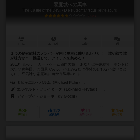
悪魔城への馬車
The Castle of the Devil / Die Kutschfahrt zur Teufelsburg
6.0
4～8人
20～40分
10歳～
6件
２つの秘密結社のメンバーが同じ馬車に乗り合わせた！ 誰が敵で誰
が味方か？ 推理して、アイテムを集めろ！
2010年ルッカ カードゲーム部門大賞 あなたは秘密結社「ホントに
大ウソ青年団」の団員である。いまあなたは得体のしれない連中とと
もに、不気味な悪魔城に向かう馬車の中に...
ミヒャエル・パルム（Michael Palm）
ルカス・ツァッハ（Lukas Z
エッケルト・フライターク（Eckhard Freytag）
ルーカス・ザッヒ（Lu
ディーブイ・ジョーキ（dV Giochi）
アークライト（Arclight）
36
122
11
154
興味あり
経験あり
お気に入り
持ってる