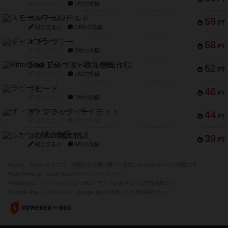
紹介文なし
1件の投稿
スモールワールド
59
PT
紹介文あり
13件の投稿
ギャンブラー
58
PT
紹介文なし
2件の投稿
Bitter End ブタペスト救出作戦
52
PT
紹介文なし
1件の投稿
ラピード
46
PT
紹介文なし
1件の投稿
ザ・フラッフィー・ライト
44
PT
紹介文なし
0件の投稿
ふたつの城の物語
39
PT
紹介文あり
6件の投稿
※Apple、Apple のロゴ は、米国および他の国々で登録されたApple Inc.の商標です。
※App Store は、Apple Inc.のサービスマークです。
※Android は、グーグル インコーポレイテッドの商標または登録商標です。
※Google Play とそのロゴは、Google Inc.の商標または登録商標です。