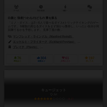
3～6人
30分前後
8歳～
8件
白旗と 強者(つわもの)どもの 賽を振る
「ミノ・ダイス」は3～6人で遊べるダイスxトリックテイキングのゲー
ムです。 6種類の異なるダイスをまず袋から獲得し、いったい自分が何
回勝てるかを予想します。 見事丁度の数...
マンフレッド・ラインドル（Manfred Reindl）
エッケルト・フライターク（Eckhard Freytag）
ワンジン・ギル（Wanj
プレイテ（Playte）
シュミット・シュピーレ（Schmidt Spiele）
76
304
61
197
興味あり
経験あり
お気に入り
持ってる
キュージェット
Q-Jet
6.2