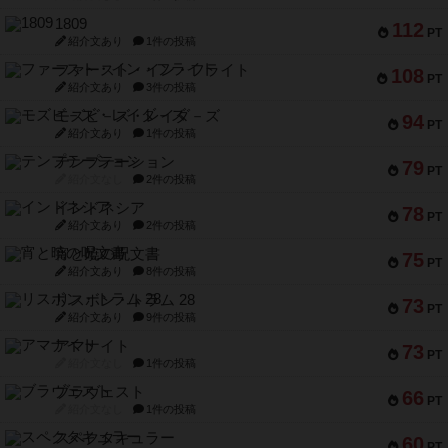
1809
112
PT
紹介文あり
1件の投稿
ファースト・イン・フライト
108
PT
紹介文あり
3件の投稿
モズビ－ズ・レイダ－ズ
94
PT
紹介文あり
1件の投稿
テンプテーション
79
PT
紹介文なし
2件の投稿
インドネシア
78
PT
紹介文あり
2件の投稿
宵と暁の呪文書
75
PT
紹介文あり
8件の投稿
リスボン・トラム 28
73
PT
紹介文あり
9件の投稿
アマナイト
73
PT
紹介文なし
1件の投稿
ブラヴェスト
66
PT
紹介文なし
1件の投稿
スペクタキュラー
60
PT