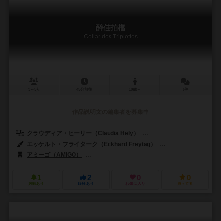
醉佳拍檔
Cellar des Triplettes
3～5人
45分前後
10歳～
0件
作品説明文の編集者を募集中
クラウディア・ヒーリー（Claudia Hely）
ロマン・ペレック（Roman
エッケルト・フライターク（Eckhard Freytag）
ミン・リー（Ming 
アミーゴ（AMIGO）
ジョリー・シンカーズ（Jolly Thinkers）
1
2
0
0
興味あり
経験あり
お気に入り
持ってる