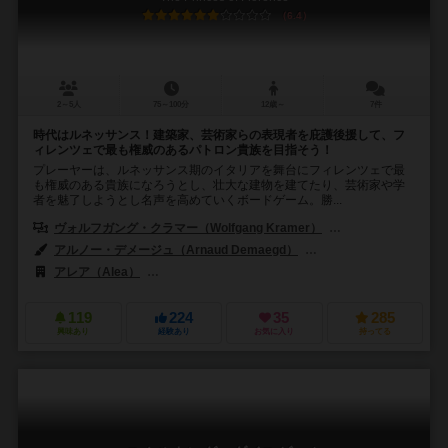
6.4
2～5人
75～100分
12歳～
7件
時代はルネッサンス！建築家、芸術家らの表現者を庇護後援して、フ
ィレンツェで最も権威のあるパトロン貴族を目指そう！
プレーヤーは、ルネッサンス期のイタリアを舞台にフィレンツェで最
も権威のある貴族になろうとし、壮大な建物を建てたり、芸術家や学
者を魅了しようとし名声を高めていくボードゲーム。勝...
ヴォルフガング・クラマー（Wolfgang Kramer）
リチャード・ウルリッヒ
アルノー・デメージュ（Arnaud Demaegd）
エッケルト・フライターク（
アレア（Alea）
ラベンスバーガー（Ravensburger Spieleverlag 
119
224
35
285
興味あり
経験あり
お気に入り
持ってる