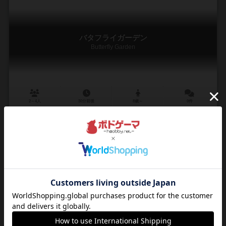
バタフライガーデン
Butterfly Garden
2～4人
30分前後
8歳～
0件
作品説明文の編集者を募集中
ライナー・クニツィア（Reiner Knizia）
エッケルト・フライターク（Eckhard Freytag）
松田 実愛（Mia Ma
コリア・ボードゲームズ（Korea Boardgames）
ラベンスバーガー（R
4
11
2
3
興味あり
経験あり
お気に入り
持ってる