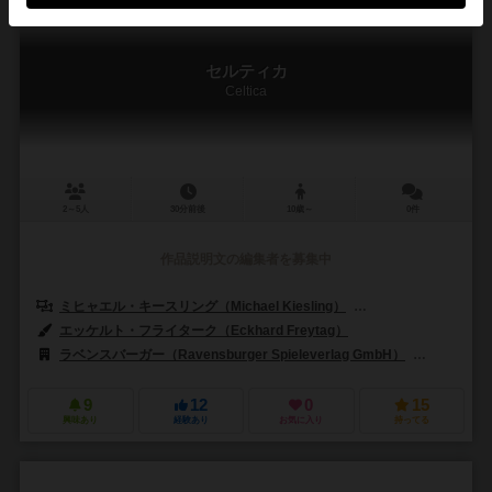
セルティカ
Celtica
2～5人
30分前後
10歳～
0件
作品説明文の編集者を募集中
ミヒャエル・キースリング（Michael Kiesling）
ヴォルフガング・クラマ
エッケルト・フライターク（Eckhard Freytag）
ラベンスバーガー（Ravensburger Spieleverlag GmbH）
リオ グラ
9
12
0
15
興味あり
経験あり
お気に入り
持ってる