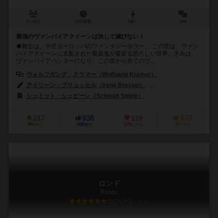
3～12人
30分前後
8歳～
13件
最強のヴァンパイアクイーンは決して滅びない！
◆舞台は、中世ヨーロッパのファンタジーホラー。 この世は、ヴァン
パイアクイーンに支配された吸血鬼が蔓延る恐ろしい世界。きみは、
ヴァンパイアハンターになり、この世から全てのヴ...
ヴォルフガング・クラマー（Wolfgang Kramer）
アイリーン・ブリュッセル（Irene Bressel）
エッケルト・フライターク（
シュミット・シュピーレ（Schmidt Spiele）
217
938
119
670
興味あり
経験あり
お気に入り
持ってる
ロンド
Rondo
6.4