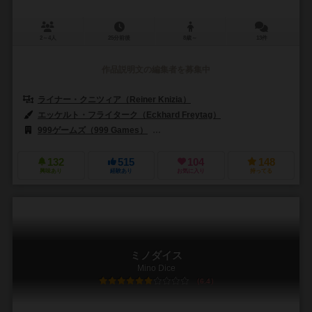
2～4人
25分前後
8歳～
13件
作品説明文の編集者を募集中
ライナー・クニツィア（Reiner Knizia）
エッケルト・フライターク（Eckhard Freytag）
999ゲームズ（999 Games）
ライオン・ラムパント・インポーツ（Lion R
132
515
104
148
興味あり
経験あり
お気に入り
持ってる
ミノダイス
Mino Dice
6.4