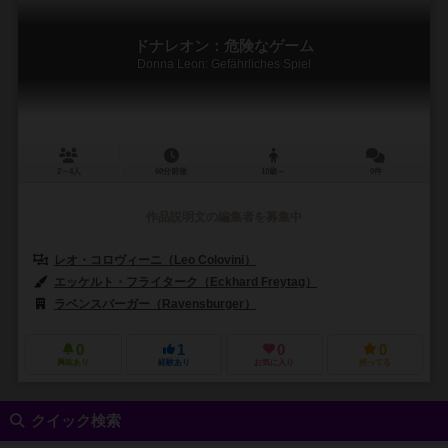
ドナレオン：危険なゲーム
Donna Leon: Gefährliches Spiel
2～4人
60分前後
10歳～
0件
作品説明文の編集者を募集中
レオ・コロヴィーニ（Leo Colovini）
エッケルト・フライターク（Eckhard Freytag）
ラベンスバーガー（Ravensburger）
0
1
0
0
興味あり
経験あり
お気に入り
持ってる
クイック検索