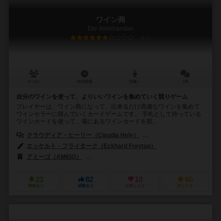
ワイン商
Die Weinhändler
6.1
3～5人
45分前後
10歳～
1件
自分のワインを使って、よりいいワインを集めていく競りゲーム
プレイヤーは、ワイン商になって、出来るだけ高価なワインを集めて
ワインセラーに積んでいくカードゲームです。 手札として持っている
ワインカードを使って、場にあるワインカードを競...
クラウディア・ヒーリー（Claudia Hely）
ロマン・ペレック（Roman
エッケルト・フライターク（Eckhard Freytag）
アミーゴ（AMIGO）
メイフェア ゲームズ（Mayfair Games）
23
82
10
60
興味あり
経験あり
お気に入り
持ってる