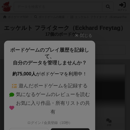
ログイン
ボドゲーマTOP
ボードゲームの検索
エッケルト フライターク（Eckhard Frey
エッケルト フライターク（Eckhard Freytag）
17個のボードゲーム
閉じる
ボードゲームのプレイ履歴を記録し
検索メニュー
て、
自分のデータを管理しませんか？
約75,000人
がボドゲーマを利用中！
遊んだボードゲームを記録する
スカルキング
気になるゲームのレビューを読む
Skull King
7.2
お気に入り作品・所有リストの共
有
ログイン / 会員登録（10秒）
2～6人
30分前後
8歳～
27件