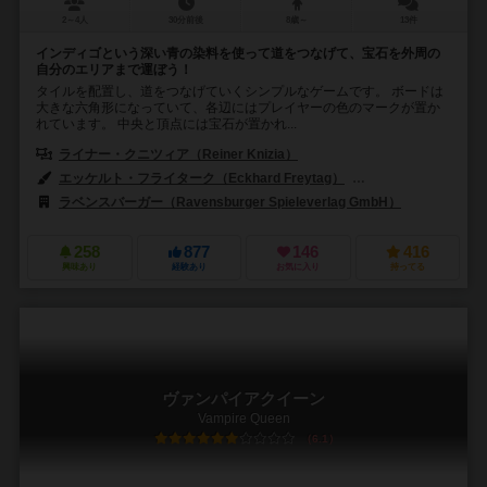
2～4人
30分前後
8歳～
13件
インディゴという深い青の染料を使って道をつなげて、宝石を外周の
自分のエリアまで運ぼう！
タイルを配置し、道をつなげていくシンプルなゲームです。 ボードは
大きな六角形になっていて、各辺にはプレイヤーの色のマークが置か
れています。 中央と頂点には宝石が置かれ...
ライナー・クニツィア（Reiner Knizia）
エッケルト・フライターク（Eckhard Freytag）
ウォルター・ペッパール
ラベンスバーガー（Ravensburger Spieleverlag GmbH）
258
877
146
416
興味あり
経験あり
お気に入り
持ってる
ヴァンパイアクイーン
Vampire Queen
6.1