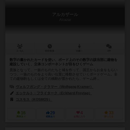
アルカザール
Alcazar
2～5人
60分前後
10歳～
2件
数字の書かれたカードを使い、ボード上のその数字の該当部に建物を
建設していく、立体コンポーネントが目をひくゲーム
貴族となって、一族のものたちと城を作って、国王からお金をもらい
つつ、一族のものをより高い位置に移動させていくボードゲーム。全
ての建物駒もしくは全ての橋駒が置かれたら、ゲーム終...
ヴォルフガング・クラマー（Wolfgang Kramer）
エッケルト・フライターク（Eckhard Freytag）
コスモス（KOSMOS）
16
29
4
33
興味あり
経験あり
お気に入り
持ってる