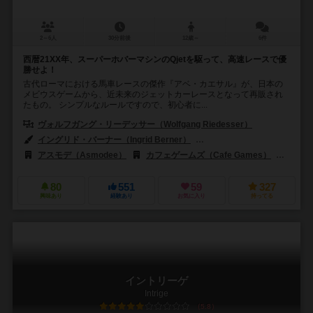
2～6人
30分前後
12歳～
6件
西暦21XX年、スーパーホバーマシンのQjetを駆って、高速レースで優
勝せよ！
古代ローマにおける馬車レースの傑作『アベ・カエサル』が、日本の
メビウスゲームから、近未来のジェットカーレースとなって再販され
たもの。 シンプルなルールですので、初心者に...
ヴォルフガング・リーデッサー（Wolfgang Riedesser）
イングリド・バーナー（Ingrid Berner）
エッケルト・フライターク（Eck
アスモデ（Asmodee）
カフェゲームズ（Cafe Games）
グロウ
80
551
59
327
興味あり
経験あり
お気に入り
持ってる
イントリーゲ
Intrige
5.8