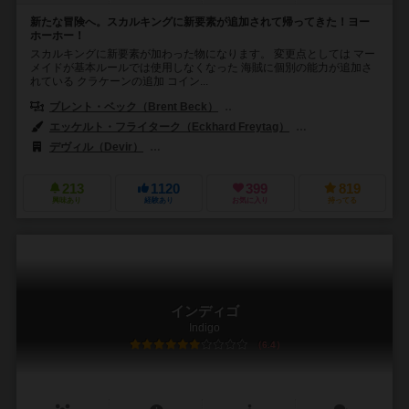
新たな冒険へ。スカルキングに新要素が追加されて帰ってきた！ヨー
ホーホー！
スカルキングに新要素が加わった物になります。 変更点としては マー
メイドが基本ルールでは使用しなくなった 海賊に個別の能力が追加さ
れている クラケーンの追加 コイン...
ブレント・ベック（Brent Beck）
アプリル・ストット（Apryl Stot
エッケルト・フライターク（Eckhard Freytag）
アプリル・ストット（A
デヴィル（Devir）
グランパ ベックス ゲームズ（Grandpa Beck's 
213
1120
399
819
興味あり
経験あり
お気に入り
持ってる
インディゴ
Indigo
6.4