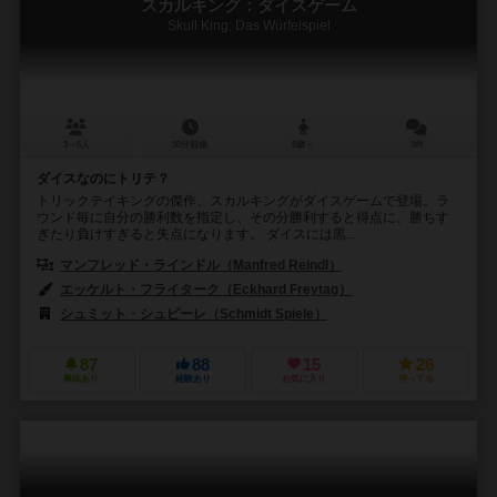
スカルキング：ダイスゲーム
Skull King: Das Würfelspiel
3～6人
30分前後
8歳～
3件
ダイスなのにトリテ？
トリックテイキングの傑作、スカルキングがダイスゲームで登場。ラ
ウンド毎に自分の勝利数を指定し、その分勝利すると得点に、勝ちす
ぎたり負けすぎると失点になります。 ダイスには黒...
マンフレッド・ラインドル（Manfred Reindl）
エッケルト・フライターク（Eckhard Freytag）
シュミット・シュピーレ（Schmidt Spiele）
87
88
15
26
興味あり
経験あり
お気に入り
持ってる