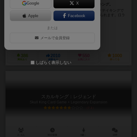
Google
X
宣言通りの勝ちを目指そう！海賊たちのトリックテイキング。
海賊をテーマにした、少しダーク＆メルヘンなトリックテイキングで
す。 10ラウンドで、ラウンド数と同じだけカードが配られます。(1ラ
Apple
Facebook
ウンド目なら1枚、10ラウンド目なら1...
または
ブレント・ベック（Brent Beck）
エッケルト・フライターク（Eckhard Freytag）
メールで会員登録
シュミット・シュピーレ（Schmidt Spiele）
386
2010
550
1000
興味あり
経験あり
お気に入り
持ってる
しばらく表示しない
スカルキング：レジェンド
Skull King Card Game + Legendary Expansion
7.3
2～6人
30分前後
8歳～
15件