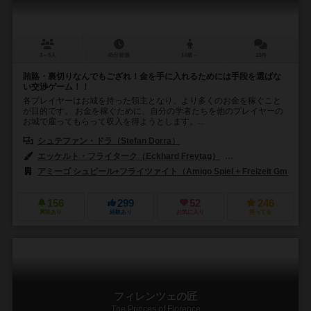
3～5人
45分前後
14歳～
10件
賄賂・裏切りなんでもござれ！金を手に入れるためには手段を選ばな
い交渉ゲーム！！
各プレイヤーはお城を持った領主となり、より多くのお金を稼ぐこと
が目的です。 お金を稼ぐために、自分の学者たちを他のプレイヤーの
お城で雇ってもらって収入を得ようとします。...
シュテファン・ドラ（Stefan Dorra）
エッケルト・フライターク（Eckhard Freytag）
クレメン・マッソン（C
アミーゴ シュピール+フライツァイト（Amigo Spiel + Freizeit GmbH）
156
299
52
246
興味あり
経験あり
お気に入り
持ってる
フィレンツェの匠
The Princes of Florence