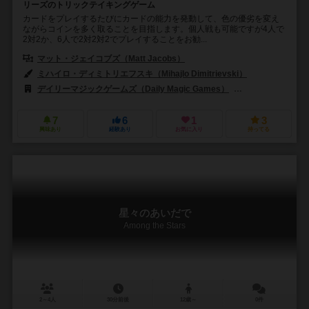
リーズのトリックテイキングゲーム
カードをプレイするたびにカードの能力を発動して、色の優劣を変え
ながらコインを多く取ることを目指します。個人戦も可能ですが4人で
2対2か、6人で2対2対2でプレイすることをお勧...
マット・ジェイコブズ（Matt Jacobs）
ミハイロ・ディミトリエフスキ（Mihajlo Dimitrievski）
デイリーマジックゲームズ（Daily Magic Games）
シュワクラフト出版（
7
6
1
3
興味あり
経験あり
お気に入り
持ってる
星々のあいだで
Among the Stars
2～4人
30分前後
12歳～
0件