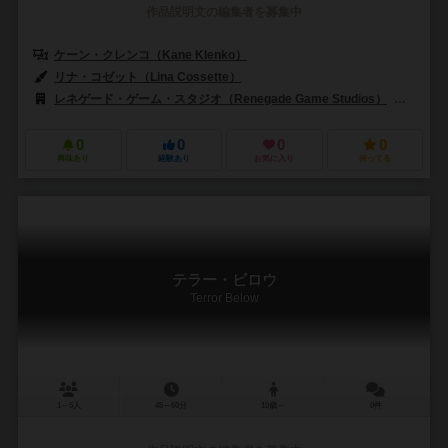
作品説明文の編集者を募集中
ケーン・クレンコ（Kane Klenko）
リナ・コゼット（Lina Cossette）
レネゲード・ゲーム・スタジオ（Renegade Game Studios）
シュワ
0
0
0
0
興味あり
経験あり
お気に入り
持ってる
テラー・ビロウ
Terror Below
1～5人
45～60分
10歳～
0件