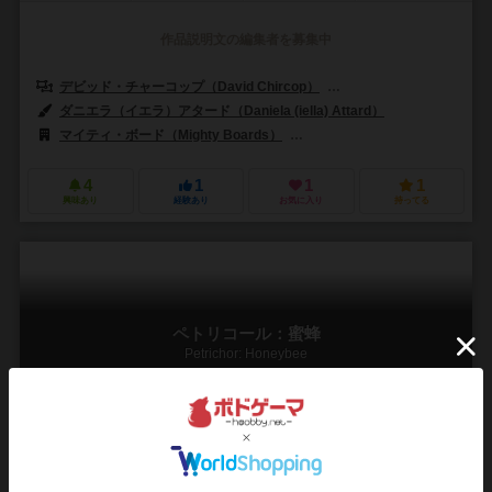
作品説明文の編集者を募集中
デビッド・チャーコップ（David Chircop）
デヴィッド・タージ（Dávi
ダニエラ（イエラ）アタード（Daniela (iella) Attard）
マイティ・ボード（Mighty Boards）
シュワクラフト出版（Schwerkra
4
1
1
1
興味あり
経験あり
お気に入り
持ってる
ペトリコール：蜜蜂
Petrichor: Honeybee
1～4人
20～80分
14歳～
1件