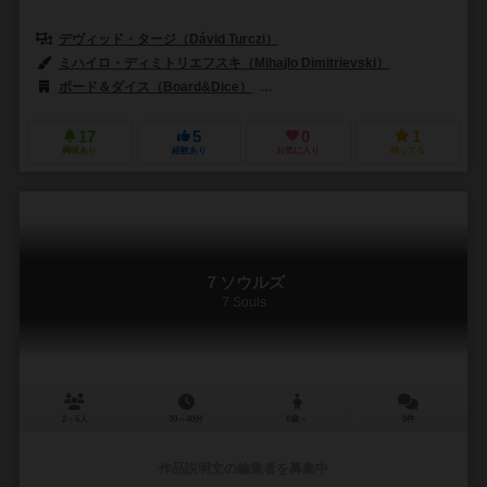
デヴィッド・タージ（Dávid Turczi）
ミハイロ・ディミトリエフスキ（Mihajlo Dimitrievski）
ボード＆ダイス（Board&Dice）
シュワクラフト出版（Schwerkraft-
17
5
0
1
興味あり
経験あり
お気に入り
持ってる
７ソウルズ
7 Souls
2～6人
30～40分
8歳～
0件
作品説明文の編集者を募集中