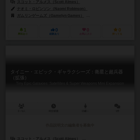
スコット・アルメス（Scott Almes）
ナオミ・ロビンソン（Naomi Robinson）
ガムリンゲームズ（Gamelyn Games）
シュワクラフト出版（Schwerkr
1
0
0
0
興味あり
経験あり
お気に入り
持ってる
タイニー・エピック・ギャラクシーズ：衛星と超兵器
（拡張）
Tiny Epic Galaxies: Satellites & Super Weapons Mini Expansion
2～5人
30分前後
13歳～
1件
作品説明文の編集者を募集中
スコット・アルメス（Scott Almes）
マイケル・コー（Michael Co