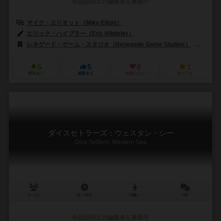
作品説明文の編集者を募集中
マイク・エリオット（Mike Elliott）
エリック・ハイブラー（Eric Hibbeler）
レネゲード・ゲーム・スタジオ（Renegade Game Studios）
シュワ
5
5
0
1
興味あり
経験あり
お気に入り
持ってる
ダイスセトラーズ：ウェスタン・シー
Dice Settlers: Western Sea
1～4人
45～60分
14歳～
0件
作品説明文の編集者を募集中