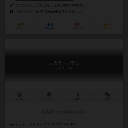
ウィリアム・ブリッカー（William Bricker）
ガムリンゲームズ（Gamelyn Games）
シュワクラフト出版（Schwerkr
2
0
0
0
興味あり
経験あり
お気に入り
持ってる
スカラ・ブラエ
Skara Brae
1～4人
45～60分
13歳～
1件
作品説明文の編集者を募集中
シェム・フィリップス（Shem Phillips）