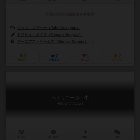
2～4人
40～60分
10歳～
2件
作品説明文の編集者を募集中
ジョン・コヴュー（John Coveyou）
トマシュ・ボグス（Tomasz Bogusz）
ジーニアス・ゲームズ（Genius Games）
エディションズ・マスコウオカ（
3
2
1
2
興味あり
経験あり
お気に入り
持ってる
ペトリコール：牛
Petrichor: Cows
1～4人
20～80分
14歳～
1件