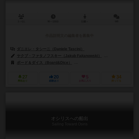
1～4人
90～120分
12歳～
0件
作品説明文の編集者を募集中
ダニエレ・タシーニ（Daniele Tascini）
ヤクブ・ファタノフスキー（Jakub Fajtanowski）
オディッセアス・ス
ボード＆ダイス（Board&Dice）
ゲームハーバー（Game Harbor）
27
20
5
34
興味あり
経験あり
お気に入り
持ってる
オシリスへの船出
Sailing Toward Osiris