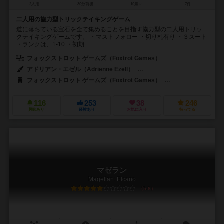
2人用
30分前後
10歳～
7件
二人用の協力型トリックテイキングゲーム
道に落ちている宝石を全て集めることを目指す協力型の二人用トリッ
クテイキングゲームです。 ・マストフォロー ・切り札有り ・３スート
・ランクは、1-10 ・初期...
フォックストロット ゲームズ（Foxtrot Games）
アドリアン・エゼル（Adrienne Ezell）
ジェイソン・キングスレイ（Jaso
フォックストロット ゲームズ（Foxtrot Games）
レネゲード・ゲーム・
116
253
38
246
興味あり
経験あり
お気に入り
持ってる
マゼラン
Magellan: Elcano
5.8