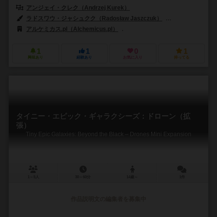
アンジェイ・クレク（Andrzej Kurek）
ラドスワウ・ジャシュクク（Radosław Jaszczuk）
サンドラ・コハノフ
アルケミカス.pl（Alchemicus.pl）
シュワクラフト出版（Schwerkraft
1
1
0
1
興味あり
経験あり
お気に入り
持ってる
タイニー・エピック・ギャラクシーズ：ドローン（拡
張）
Tiny Epic Galaxies: Beyond the Black – Drones Mini Expansion
1～5人
30～60分
14歳～
1件
作品説明文の編集者を募集中