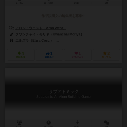
2～8人
30～60分
14歳～
0件
作品説明文の編集者を募集中
アロン・ウェスト（Aron West）
クワンチャイ・モリヤ（Kwanchai Moriya）
エルズラ（Elzra Corp.）
シュワクラフト出版（Schwerkraft-Verla
4
1
1
2
興味あり
経験あり
お気に入り
持ってる
サブアトミック
Subatomic: An Atom Building Game