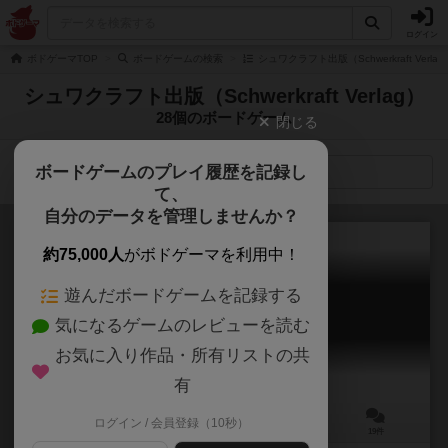
ログイン
ボドゲーマTOP
ボードゲームの検索
シュワクラフト出版（Schwerkraft Verl
シュワクラフト出版（Schwerkraft Verlag）
28個のボードゲーム
閉じる
ボードゲームのプレイ履歴を記録し
検索メニュー
て、
自分のデータを管理しませんか？
約75,000人
がボドゲーマを利用中！
遊んだボードゲームを記録する
アバブ＆ビロウ
気になるゲームのレビューを読む
ABOVE and BELOW
6.3
お気に入り作品・所有リストの共
有
ログイン / 会員登録（10秒）
2～4人
90分前後
13歳～
19件