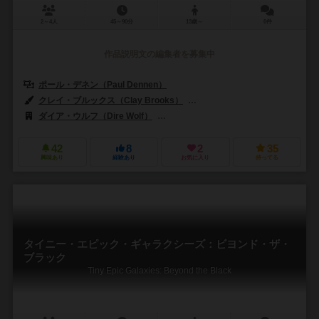
2～4人
45～90分
13歳～
0件
作品説明文の編集者を募集中
ポール・デネン（Paul Dennen）
クレイ・ブルックス（Clay Brooks）
アニカ・バレル（Anika Burre
ダイア・ウルフ（Dire Wolf）
シュワクラフト出版（Schwerkraft-Ve
42
8
2
35
興味あり
経験あり
お気に入り
持ってる
タイニー・エピック・ギャラクシーズ：ビヨンド・ザ・
ブラック
Tiny Epic Galaxies: Beyond the Black