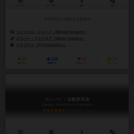
2～5人
15～30分
7歳～
3件
作品説明文の編集者を募集中
ミヒャエル・シャハト（Michael Schacht）
オリバー・ファグネア（Olivier Fagnère）
ピタゴラス（PYTHAGORAS）
ギーク・アトリビュート・ゲームズ（Geek
22
116
17
74
興味あり
経験あり
お気に入り
持ってる
カンバン：自動車革命
Kanban: Automotive Revolution
6.1