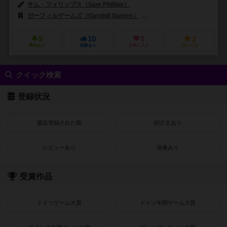
サム・フィリップス（Sam Phillips）
ガーフィルゲームズ（Garphill Games）
ピクシーゲームズ（Pixie 
9
10
0
2
興味あり
経験あり
お気に入り
持ってる
クイック検索
登録状況
最近登録された順
紹介文あり
レビューあり
画像あり
受賞作品
ドイツゲーム大賞
ドイツ年間ゲーム大賞