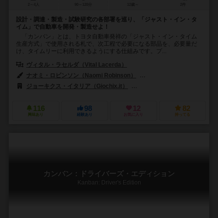
2～4人
90～120分
12歳～
2件
設計・調達・製造・試験研究の各部署を巡り、「ジャスト・イン・タ
イム」で自動車を開発・製造せよ！
「カンバン」とは、トヨタ自動車発祥の「ジャスト・イン・タイム
生産方式」で使用される札で、次工程で必要になる部品を、必要量だ
け、タイムリーに利用できるようにする仕組みです。プ...
ヴィタル・ラセルダ（Vital Lacerda）
ナオミ・ロビンソン（Naomi Robinson）
ヴィタル・ラセルダ（Vital 
ジョーキクス・イタリア（Giochix.it）
シュワクラフト出版（Schwerkr
116
98
12
82
興味あり
経験あり
お気に入り
持ってる
カンバン：ドライバーズ・エディション
Kanban: Driver's Edition