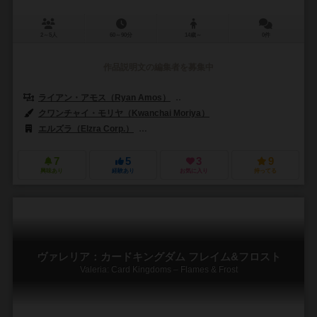
2～5人
60～90分
14歳～
0件
作品説明文の編集者を募集中
ライアン・アモス（Ryan Amos）
マーク・ケルシー（Marc Kelse
クワンチャイ・モリヤ（Kwanchai Moriya）
エルズラ（Elzra Corp.）
シュワクラフト出版（Schwerkraft-Verla
7
5
3
9
興味あり
経験あり
お気に入り
持ってる
ヴァレリア：カードキングダム フレイム&フロスト
Valeria: Card Kingdoms – Flames & Frost