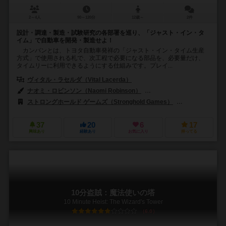
2～4人
90～120分
12歳～
2件
設計・調達・製造・試験研究の各部署を巡り、「ジャスト・イン・タ
イム」で自動車を開発・製造せよ！
カンバンとは、トヨタ自動車発祥の「ジャスト・イン・タイム生産
方式」で使用される札で、次工程で必要になる部品を、必要量だけ、
タイムリーに利用できるようにする仕組みです。プレイ...
ヴィタル・ラセルダ（Vital Lacerda）
ナオミ・ロビンソン（Naomi Robinson）
ヴィタル・ラセルダ（Vital 
ストロングホールド ゲームズ（Stronghold Games）
ジョーキクス・イ
37
20
6
17
興味あり
経験あり
お気に入り
持ってる
10分盗賊：魔法使いの塔
10 Minute Heist: The Wizard's Tower
6.0