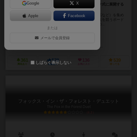
Google
X
地上と地下で繰り広げる、村の拡大競争。ゲームブック式に展開する
洞窟探検ストーリーが楽しい！
村人たちが地底を探検して、商品（魚、キノコ、鉱石など）を集め
Apple
Facebook
たり、村人を増やしたり、建物を建てたりしながら得点を競うボード
ゲーム。地底の探検はゲームブック風味。何が起こるの...
または
ライアン・ラウカット（Ryan Laukat）
メールで会員登録
ライアン・ラウカット（Ryan Laukat）
レッドレイヴンゲームズ（Red Raven Games）
ディーブイ・ジョーキ
361
570
136
539
しばらく表示しない
興味あり
経験あり
お気に入り
持ってる
フォックス・イン・ザ・フォレスト・デュエット
The Fox in the Forest Duet
6.2