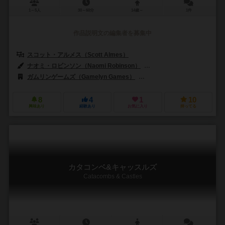
1～5人
30～60分
14歳～
1件
作品説明文の編集者を募集中
スコット・アルメス（Scott Almes）
ナオミ・ロビンソン（Naomi Robinson）
ベンジャミン・シュルマン（Be
ガムリンゲームズ（Gamelyn Games）
シュワクラフト出版（Schwerkr
8
4
1
10
興味あり
経験あり
お気に入り
持ってる
カタコンベ&キャッスルズ
Catacombs & Castles