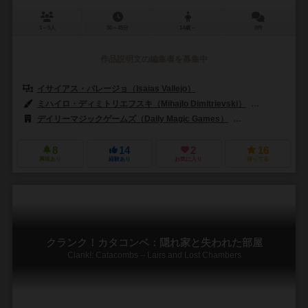
1～5人
30～45分
14歳～
0件
作品説明文の編集者を募集中
イサイアス・バレージョ（Isaias Vallejo）
ミハイロ・ディミトリエフスキ（Mihajlo Dimitrievski）
イサイアス・バ
デイリーマジックゲームズ（Daily Magic Games）
シュワクラフト出版（
8
14
2
16
興味あり
経験あり
お気に入り
持ってる
クランク！カタコンベ：隠れ家と失われた部屋
Clank!: Catacombs – Lairs and Lost Chambers