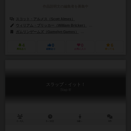
作品説明文の編集者を募集中
スコット・アルメス（Scott Almes）
ウィリアム・ブリッカー（William Bricker）
ダレル・ローダー（Darre
ガムリンゲームズ（Gamelyn Games）
レックスリー（REXhry）
4
0
0
6
興味あり
経験あり
お気に入り
持ってる
スラップ・イット！
Slap It!
2～8人
5～10分
6歳～
0件