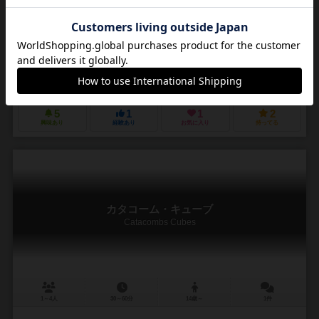
作品説明文の編集者を募集中
デビッド・チャーコップ（David Chircop）
デヴィッド・タージ（Dávi
ダニエラ（イエラ）アタード（Daniela (iella) Attard）
サミー・ラーク
マイティ・ボード（Mighty Boards）
シュワクラフト出版（Schwerkra
5
1
1
2
興味あり
経験あり
お気に入り
持ってる
カタコーム・キューブ
Catacombs Cubes
1～4人
30～60分
14歳～
1件