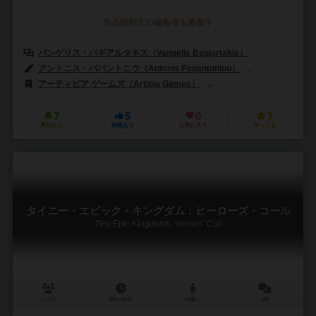
作品説明文の編集者を募集中
バンゲリス・バギアルタキス（Vangelis Bagiartakis）
アントニス・パパントニウ（Antonis Papantoniou）
オディッセアス・
アーティピア ゲームズ（Artipia Games）
ポータルゲームズ（Portal
7
5
0
7
興味あり
経験あり
お気に入り
持ってる
タイニー・エピック・キングダム：ヒーローズ・コール
Tiny Epic Kingdoms: Heroes' Call
1～5人
30～60分
14歳～
1件