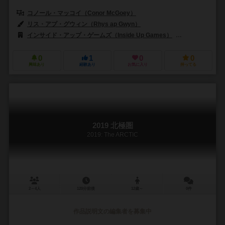
コノール・マッコイ（Conor McGoey）
リス・アプ・グウィン（Rhys ap Gwyn）
インサイド・アップ・ゲームズ（Inside Up Games）
シュワクラフト出版
0
1
0
0
興味あり
経験あり
お気に入り
持ってる
2019 北極圏
2019: The ARCTIC
2～4人
120分前後
12歳～
0件
作品説明文の編集者を募集中