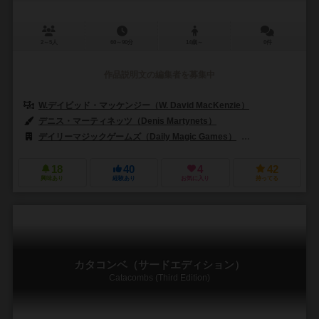
2～5人
60～90分
14歳～
0件
作品説明文の編集者を募集中
W.デイビッド・マッケンジー（W. David MacKenzie）
デニス・マーティネッツ（Denis Martynets）
デイリーマジックゲームズ（Daily Magic Games）
クレイジーポーンゲ
18
40
4
42
興味あり
経験あり
お気に入り
持ってる
カタコンベ（サードエディション）
Catacombs (Third Edition)