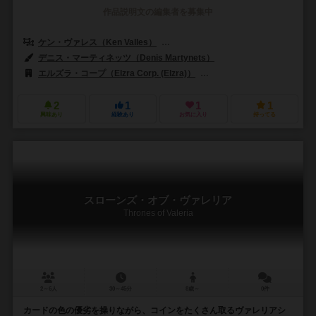
作品説明文の編集者を募集中
ケン・ヴァレス（Ken Valles）
アロン・ウェスト（Aron West）
デニス・マーティネッツ（Denis Martynets）
エルズラ・コープ（Elzra Corp. (Elzra)）
シュワクラフト出版（Schwerk
2
1
1
1
興味あり
経験あり
お気に入り
持ってる
スローンズ・オブ・ヴァレリア
Thrones of Valeria
2～6人
30～45分
8歳～
0件
カードの色の優劣を操りながら、コインをたくさん取るヴァレリアシ