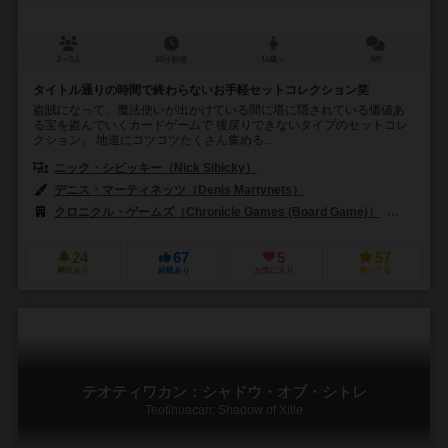
2～5人
10分前後
14歳～
4件
タイトル通りの時間で終わらないお手軽セットコレクション笑
盗賊になって、魔法使いが出かけている間に塔に隠されている価値あ
る宝を盗んでいくカードゲームで 後戻りできないタイプのセットコレ
クション。 地道にコツコツたくさん集める...
ニック・シビッキー（Nick Sibicky）
デニス・マーティネッツ（Denis Martynets）
クロニクル・ゲームズ（Chronicle Games (Board Game)）
デイリー
24
67
5
57
興味あり
経験あり
お気に入り
持ってる
テオティワカン：シャドウ・オブ・シトレ
Teotihuacan: Shadow of Xitle